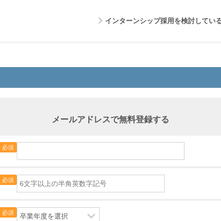
インターンシップ採用を検討してい
メールアドレスで無料登録する
必須
必須
必須