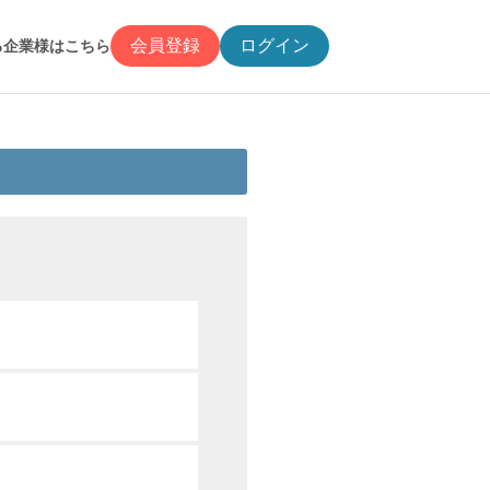
会員登録
ログイン
る企業様はこちら