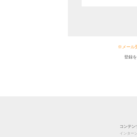
※メール受
登録を
コンテン
インター