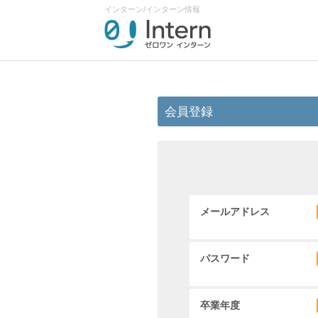
インターン/インターン情報
会員登録
メールアドレス
パスワード
卒業年度