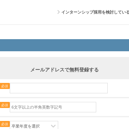
インターンシップ採用を検討してい
メールアドレスで無料登録する
必須
必須
必須