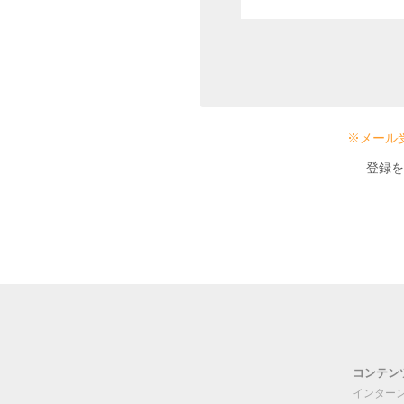
※メール受
登録を
コンテン
インター