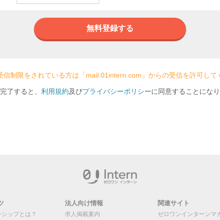
無料登録する
信制限をされている方は「mail.01intern.com」からの受信を許可し
完了すると、
利用規約
及び
プライバシーポリシー
に同意することになり
ツ
法人向け情報
関連サイト
ンシップとは？
求人掲載案内
ゼロワンインターンマ