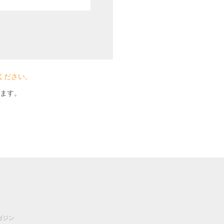
てください。
ます。
ガジン