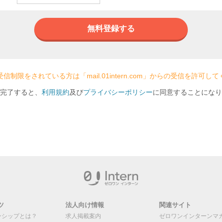
無料登録する
信制限をされている方は「mail.01intern.com」からの受信を許可し
完了すると、
利用規約
及び
プライバシーポリシー
に同意することになり
ツ
法人向け情報
関連サイト
ンシップとは？
求人掲載案内
ゼロワンインターンマ