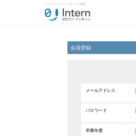
インターン/インターン情報
会員登録
メールアドレス
パスワード
卒業年度