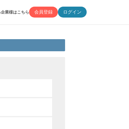
会員登録
ログイン
る企業様はこちら