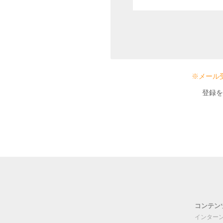
※メール受
登録を
コンテン
インター