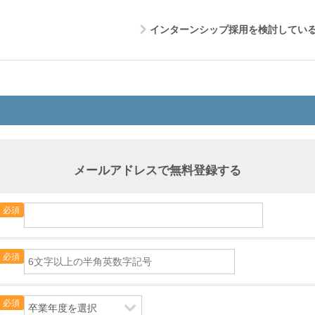
インターンシップ採用を検討してい
メールアドレスで無料登録する
必須
必須
必須