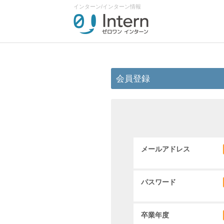
インターン/インターン情報
会員登録
メールアドレス
パスワード
卒業年度