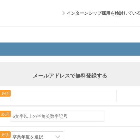
インターンシップ採用を検討してい
メールアドレスで無料登録する
必須
必須
必須