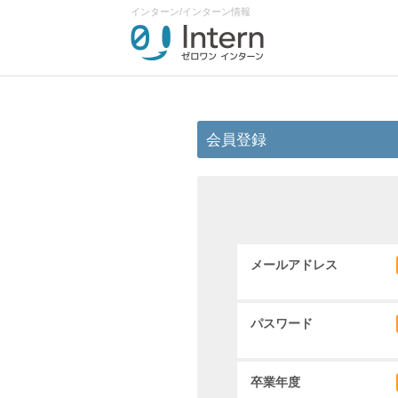
インターン/インターン情報
会員登録
メールアドレス
パスワード
卒業年度