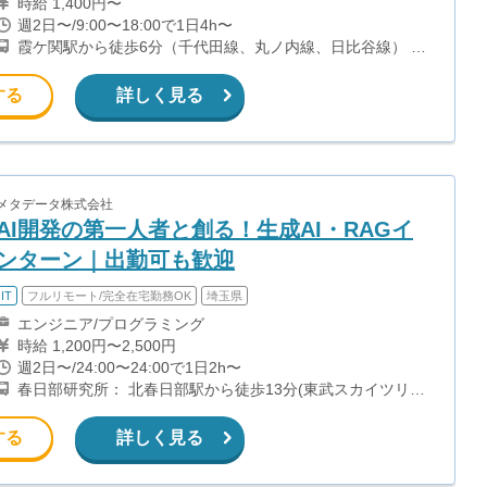
時給 1,400円〜
週2日〜/9:00〜18:00で1日4h〜
霞ケ関駅から徒歩6分（千代田線、丸ノ内線、日比谷線） 虎
ノ門駅から徒歩2分（銀座線、日比谷線） 虎ノ門ヒルズ駅か
ら徒歩5分（日比谷線）
する
詳しく見る
メタデータ株式会社
AI開発の第一人者と創る！生成AI・RAGイ
ンターン｜出勤可も歓迎
IT
フルリモート/完全在宅勤務OK
埼玉県
エンジニア/プログラミング
時給 1,200円〜2,500円
週2日〜/24:00〜24:00で1日2h〜
春日部研究所： 北春日部駅から徒歩13分(東武スカイツリー
ライン) 訪問先の川崎等は別途ご連絡。
する
詳しく見る