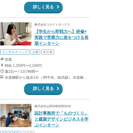
詳しく見る
株式会社コネクトボックス
【学生から即戦力へ】研修×
実践で営業力に差をつける長
期インターン
コンサルティング
人材
東京都
営業
時給 1,250円〜2,100円
週2日〜 / 1日7時間〜
水道橋駅から徒歩1分（JR中央、総武線） 水道橋駅から徒歩6分（都営三田線）
詳しく見る
株式会社山田特殊技研DICE
設計事務所で「ものづくり」
と建築デザインビジネスを学
ぶインターン