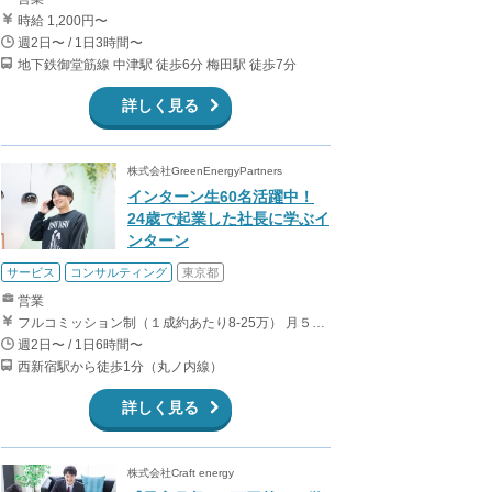
時給 1,200円〜
週2日〜 / 1日3時間〜
地下鉄御堂筋線 中津駅 徒歩6分 梅田駅 徒歩7分
詳しく見る
株式会社GreenEnergyPartners
インターン生60名活躍中！
24歳で起業した社長に学ぶイ
ンターン
サービス
コンサルティング
東京都
営業
フルコミッション制（１成約あたり8-25万） 月５０万以上稼ぐインターン生も多数います！ ■収入例 ○入社１ヶ月目（明治大学2年生） 役職：アポインター 月間１契約×８万円＝８万円 ＋交通費 ○入社３ヶ月目（東京大学２年生） 役職：アポインター（ランク：ブロンズ） 月間３契約×10万円＝30万円 ＋交通費 ○入社６ヶ月目（早稲田大学３年生） 役職：アポインター（ランク：シルバー） 月間５契約×12万円＝60万円 ＋交通費 ○入社15ヶ月目（慶應大学３年生） 役職：クローザー 月間３契約×25万＝75万円 ＋交通費
週2日〜 / 1日6時間〜
西新宿駅から徒歩1分（丸ノ内線）
詳しく見る
株式会社Craft energy