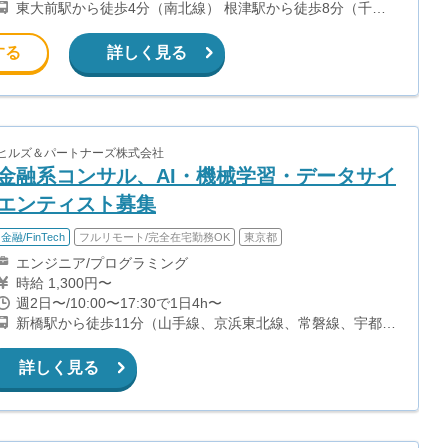
東大前駅から徒歩4分（南北線） 根津駅から徒歩8分（千代
田線） 本郷三丁目駅から徒歩10分（丸ノ内線・大江戸線）
その他交通手段： ・自転車（近くに駐輪場あり）
する
詳しく見る
ヒルズ＆パートナーズ株式会社
金融系コンサル、AI・機械学習・データサイ
エンティスト募集
金融/FinTech
フルリモート/完全在宅勤務OK
東京都
エンジニア/プログラミング
時給 1,300円〜
週2日〜/10:00〜17:30で1日4h〜
新橋駅から徒歩11分（山手線、京浜東北線、常磐線、宇都宮
線、ほか） 虎ノ門駅から徒歩1分（銀座線、日比谷線） 虎ノ
門ヒルズ駅から徒歩5分（日比谷線） 内幸町駅から徒歩7分
詳しく見る
（都営三田線）