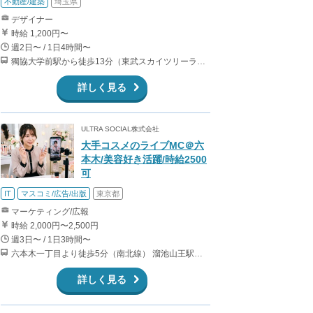
不動産/建築
埼玉県
デザイナー
時給 1,200円〜
週2日〜 / 1日4時間〜
獨協大学前駅から徒歩13分（東武スカイツリーライン、東武伊勢崎線、東武日光線、鬼怒川線）
詳しく見る
ULTRA SOCIAL株式会社
大手コスメのライブMC＠六
本木/美容好き活躍/時給2500
可
IT
マスコミ/広告/出版
東京都
マーケティング/広報
時給 2,000円〜2,500円
週3日〜 / 1日3時間〜
六本木一丁目より徒歩5分（南北線） 溜池山王駅より徒歩10分（銀座線） 六本木駅より徒歩12分（日比谷線）
詳しく見る