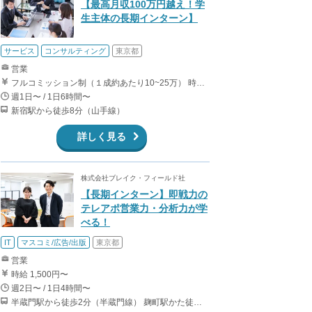
【最高月収100万円越え！学
生主体の長期インターン】
サービス
コンサルティング
東京都
営業
フルコミッション制（１成約あたり10~25万） 時給換算で（2000円〜2500円）程度が目安となります。 月100万を稼ぐ学生多数在籍しています。 ■収入例 〇入社1か月目（早稲田大学2年生） 役職：アポインター 月間1契約×10万円＝10万円 ＋交通費 〇入社3か月目（明治大学2年生） 役職：アポインター 月間2契約×13万円＝26万円 ＋交通費 〇入社6か月目（慶應義塾大学3年生） 役職：アポインター 月間5契約×15万円＝75万円 ＋交通費 〇入社15か月目（東京大学3年生） 役職：クローザー 月間3契約×25万=75万円 ＋交通費 交通費支給あり
週1日〜 / 1日6時間〜
新宿駅から徒歩8分（山手線）
詳しく見る
株式会社ブレイク・フィールド社
【長期インターン】即戦力の
テレアポ営業力・分析力が学
べる！
IT
マスコミ/広告/出版
東京都
営業
時給 1,500円〜
週2日〜 / 1日4時間〜
半蔵門駅から徒歩2分（半蔵門線） 麹町駅かた徒歩10分（有楽町線）