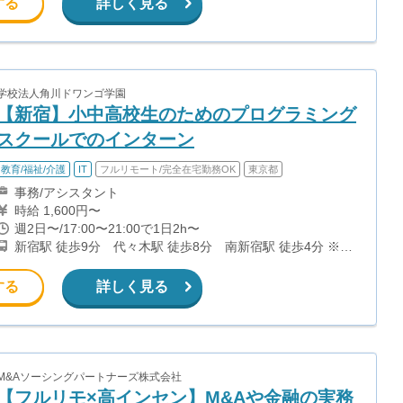
する
詳しく見る
学校法人角川ドワンゴ学園
【新宿】小中高校生のためのプログラミング
スクールでのインターン
教育/福祉/介護
IT
フルリモート/完全在宅勤務OK
東京都
事務/アシスタント
時給 1,600円〜
週2日〜/17:00〜21:00で1日2h〜
新宿駅 徒歩9分 代々木駅 徒歩8分 南新宿駅 徒歩4分 ※都
内では、他にも秋葉原、蒲田、池袋にも教室がございます。
する
詳しく見る
M&Aソーシングパートナーズ株式会社
【フルリモ×高インセン】M&Aや金融の実務