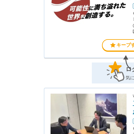
キープ
ロ
気