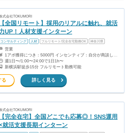
株式会社TOKUMORI
【全国リモート】採用のリアルに触れ、就活
力UP！人材支援インターン
コンサルティング
人材
フルリモート/完全在宅勤務OK
神奈川県
営業
1アポ獲得につき：5000円 インセンティブ：自分が商談し決
めることができたら、さらに受注金額の10%をバック 【月
週1日〜/1:00〜24:00で1日1h〜
収例】 セールスメンバーの場合（稼働時間：週15時間の架
新横浜駅徒歩15分 フルリモート勤務可能
電×4週＝60時間） →アポ20件獲得×5000円＝100000円＋商
談決めたらインセンティブ 目安：2-3時間の架電で1本アポ
獲得（時給換算すると約2000円）
する
詳しく見る
株式会社TOKUMORI
【完全在宅】全国どこでも応募◎！SNS運用
×就活支援長期インターン