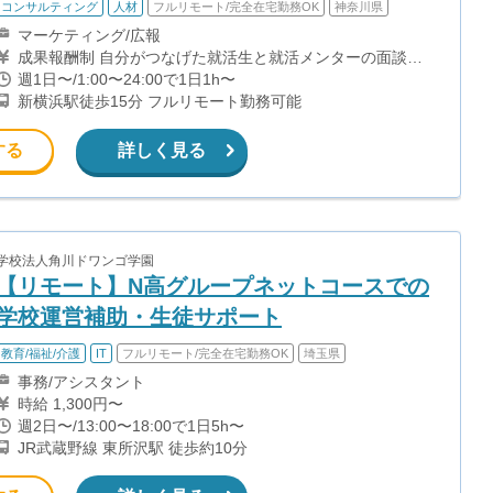
コンサルティング
人材
フルリモート/完全在宅勤務OK
神奈川県
マーケティング/広報
成果報酬制 自分がつなげた就活生と就活メンターの面談実
施で1件につき750円 就活生のエージェント利用で1件につき
週1日〜/1:00〜24:00で1日1h〜
1250円 →一件の成約につき2000円の報酬となります 【月収
新横浜駅徒歩15分 フルリモート勤務可能
例】 ユニットリーダー（週15時間×4週=60時間稼働）の場
合 個人成果：30件×2000円＝60000 ＋ ユニッ
トリーダー報酬：ユニット成約数60件×300円＝18000円
する
詳しく見る
＝78000円（時給換算：約1300円） ※ユニットリーダーと
は インサイドセールスのメンバー4-5人ほどをまとめるリー
ダー
学校法人角川ドワンゴ学園
【リモート】N高グループネットコースでの
学校運営補助・生徒サポート
教育/福祉/介護
IT
フルリモート/完全在宅勤務OK
埼玉県
事務/アシスタント
時給 1,300円〜
週2日〜/13:00〜18:00で1日5h〜
JR武蔵野線 東所沢駅 徒歩約10分