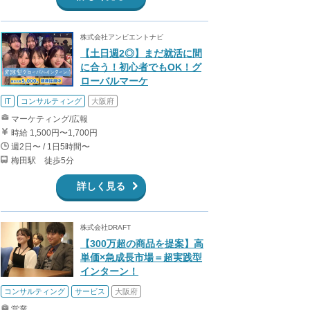
株式会社アンビエントナビ
【土日週2◎】まだ就活に間
に合う！初心者でもOK！グ
ローバルマーケ
IT
コンサルティング
大阪府
マーケティング/広報
時給 1,500円〜1,700円
週2日〜 / 1日5時間〜
梅田駅 徒歩5分
詳しく見る
株式会社DRAFT
【300万超の商品を提案】高
単価×急成長市場＝超実践型
インターン！
コンサルティング
サービス
大阪府
営業