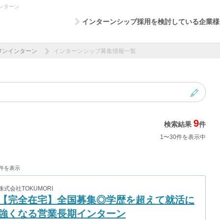
ンターン
インターンシップ採用を検討している企業様
ワンインターン
インターンシップ募集情報一覧
9
検索結果
件
1〜30件を表示中
0件を表示
株式会社TOKUMORI
【完全在宅】全国募集◎学歴を超えて就活に
強くなる営業長期インターン