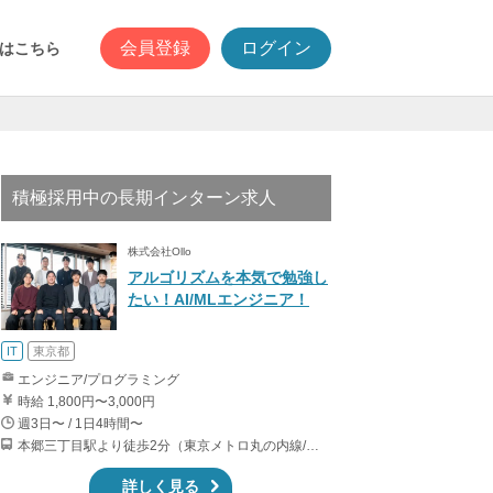
会員登録
ログイン
はこちら
積極採用中の長期インターン求人
株式会社Ollo
アルゴリズムを本気で勉強し
たい！AI/MLエンジニア！
IT
東京都
エンジニア/プログラミング
時給 1,800円〜3,000円
週3日〜 / 1日4時間〜
本郷三丁目駅より徒歩2分（東京メトロ丸の内線/都営地下鉄大江戸線）
詳しく見る