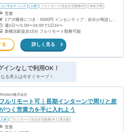
コンサルティング
人材
フルリモート/完全在宅勤務OK
神奈川県
営業
1アポ獲得につき：5000円 インセンティブ：自分が商談し決
めることができたら、さらに受注金額の10%をバック 【月
週1日〜/1:00〜24:00で1日1h〜
収例】 セールスメンバーの場合（稼働時間：週15時間の架
新横浜駅徒歩15分 フルリモート勤務可能
電×4週＝60時間） →アポ20件獲得×5000円＝100000円＋商
談決めたらインセンティブ 目安：2-3時間の架電で1本アポ
獲得（時給換算すると約2000円）
する
詳しく見る
グインなしで利用OK！
になる求人は今すぐキープ！
Wonders株式会社
フルリモート可｜長期インターンで周りと差
がつく営業力を手に入れよう
人材
フルリモート/完全在宅勤務OK
東京都
営業