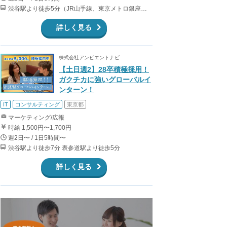
渋谷駅より徒歩5分（JR山手線、東京メトロ銀座・半蔵門・副都心線）
詳しく見る
株式会社アンビエントナビ
【土日週2】28卒積極採用！
ガクチカに強いグローバルイ
ンターン！
IT
コンサルティング
東京都
マーケティング/広報
時給 1,500円〜1,700円
週2日〜 / 1日5時間〜
渋谷駅より徒歩7分 表参道駅より徒歩5分
詳しく見る