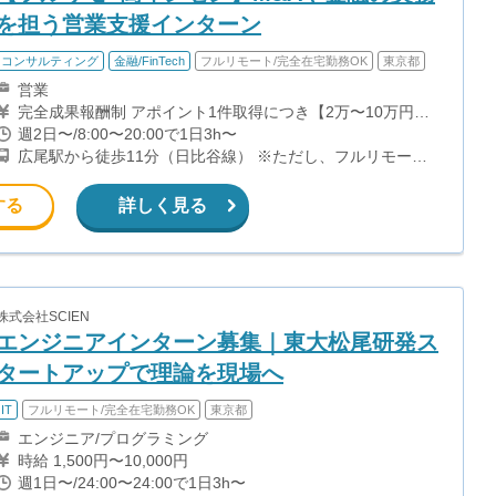
を担う営業支援インターン
コンサルティング
金融/FinTech
フルリモート/完全在宅勤務OK
東京都
営業
完全成果報酬制 アポイント1件取得につき【2万〜10万円】
インセンティブ アポ取得先企業の売上高に応じて変動しま
週2日〜/8:00〜20:00で1日3h〜
す。 アポ獲得実績に応じてインセンティブ率が高くなる報
広尾駅から徒歩11分（日比谷線） ※ただし、フルリモート
酬体系。 アポ獲得数に応じたランキング報酬など様々な制
勤務のため出社なし
度があり、さらにインセンティブが発生する可能性がありま
す。
する
詳しく見る
株式会社SCIEN
エンジニアインターン募集｜東大松尾研発ス
タートアップで理論を現場へ
IT
フルリモート/完全在宅勤務OK
東京都
エンジニア/プログラミング
時給 1,500円〜10,000円
週1日〜/24:00〜24:00で1日3h〜