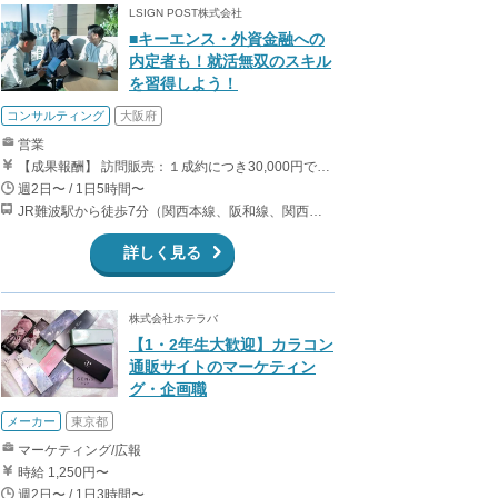
LSIGN POST株式会社
■キーエンス・外資金融への
内定者も！就活無双のスキル
を習得しよう！
コンサルティング
大阪府
営業
【成果報酬】 訪問販売：１成約につき30,000円です。 例えば、光インターネットの成約であれば、平均的に2.5日で1件の契約が見込めます。（12,000円/1日6時間稼働） ＜月収例＞月に100万以上稼ぐ方もいます！ ・月5件成約：150,000円 ・月15件成約：450,000円 ・月30成約：900,000円➕マネジメントインセンティブ300,000円 合計1,200,000円 時給換算で2,000円程度が、平均的なインターン生の報酬となっています。
週2日〜 / 1日5時間〜
JR難波駅から徒歩7分（関西本線、阪和線、関西空港線） 大阪難波駅から徒歩13分（近鉄奈良線、阪神なんば線） 桜川駅から徒歩4分（大阪メトロ千日前線、阪神なんば線）
詳しく見る
株式会社ホテラバ
【1・2年生大歓迎】カラコン
通販サイトのマーケティン
グ・企画職
メーカー
東京都
マーケティング/広報
時給 1,250円〜
週2日〜 / 1日3時間〜