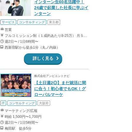
インターン生60名活躍中！
24歳で起業した社長に学ぶイ
ンターン
サービス
コンサルティング
東京都
営業
フルコミッション制（１成約あたり8-25万） 月５０万以上稼ぐインターン生も多数います！ ■収入例 ○入社１ヶ月目（明治大学2年生） 役職：アポインター 月間１契約×８万円＝８万円 ＋交通費 ○入社３ヶ月目（東京大学２年生） 役職：アポインター（ランク：ブロンズ） 月間３契約×10万円＝30万円 ＋交通費 ○入社６ヶ月目（早稲田大学３年生） 役職：アポインター（ランク：シルバー） 月間５契約×12万円＝60万円 ＋交通費 ○入社15ヶ月目（慶應大学３年生） 役職：クローザー 月間３契約×25万＝75万円 ＋交通費
週2日〜 / 1日6時間〜
西新宿駅から徒歩1分（丸ノ内線）
詳しく見る
株式会社アンビエントナビ
【土日週2◎】まだ就活に間
に合う！初心者でもOK！グ
ローバルマーケ
IT
コンサルティング
大阪府
マーケティング/広報
時給 1,500円〜1,700円
週2日〜 / 1日5時間〜
梅田駅 徒歩5分