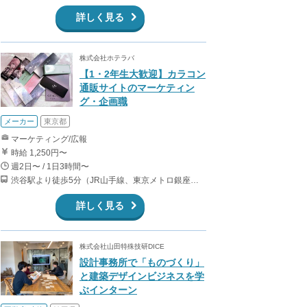
詳しく見る
株式会社ホテラバ
【1・2年生大歓迎】カラコン
通販サイトのマーケティン
グ・企画職
メーカー
東京都
マーケティング/広報
時給 1,250円〜
週2日〜 / 1日3時間〜
渋谷駅より徒歩5分（JR山手線、東京メトロ銀座・半蔵門・副都心線）
詳しく見る
株式会社山田特殊技研DICE
設計事務所で「ものづくり」
と建築デザインビジネスを学
ぶインターン