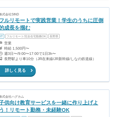
株式会社SIND
フルリモートで実践営業！学生のうちに圧倒
的成長を掴む
IT
フルリモート/完全在宅勤務OK
長野県
営業
時給 1,500円〜
週3日〜/9:00〜17:00で1日3h〜
長野駅より車10分（JR在来線/JR新幹線/しなの鉄道線）
詳しく見る
株式会社ハグカム
子供向け教育サービスを一緒に作り上げよ
う！リモート勤務・未経験OK