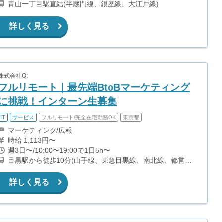
青山一丁目駅直結(半蔵門線、銀座線、大江戸線)
詳しく見る
株式会社O:
フルリモート｜最先端BtoBマーケティング
に挑戦！インターン生募集
IT
サービス
フルリモート/完全在宅勤務OK
東京都
マーケティング/広報
時給 1,113円〜
週3日〜/10:00〜19:00で1日5h〜
目黒駅から徒歩10分(山手線、東急目黒線、南北線、都営三
田線)
詳しく見る