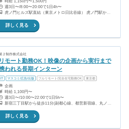
時給 1,150円〜1,500円
週3日〜/8:00〜20:00で1日4h〜
虎ノ門ヒルズ駅直結（東京メトロ日比谷線） 虎ノ門駅から
徒歩5分（東京メトロ銀座線）
詳しく見る
第２制作株式会社
リモート勤務OK！映像の企画から実行まで
携われる長期インターン
IT
マスコミ/広告/出版
フルリモート/完全在宅勤務OK
東京都
企画
時給 1,100円〜
週3日〜/10:00〜22:00で1日5h〜
新宿三丁目駅から徒歩11分(副都心線、都営新宿線、丸ノ内
線) 四谷三丁目駅から徒歩8分(丸ノ内線) 新宿御苑前駅から
徒歩8分(丸ノ内線) 曙橋駅から徒歩11分(都営新宿線)
詳しく見る