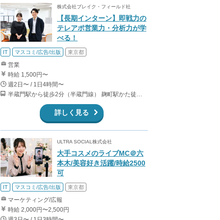
株式会社ブレイク・フィールド社
【長期インターン】即戦力の
テレアポ営業力・分析力が学
べる！
IT
マスコミ/広告/出版
東京都
営業
時給 1,500円〜
週2日〜 / 1日4時間〜
半蔵門駅から徒歩2分（半蔵門線） 麹町駅かた徒歩10分（有楽町線）
詳しく見る
ULTRA SOCIAL株式会社
大手コスメのライブMC＠六
本木/美容好き活躍/時給2500
可
IT
マスコミ/広告/出版
東京都
マーケティング/広報
時給 2,000円〜2,500円
週3日〜 / 1日3時間〜