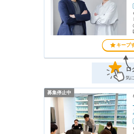
キープ
ロ
気
募集停止中