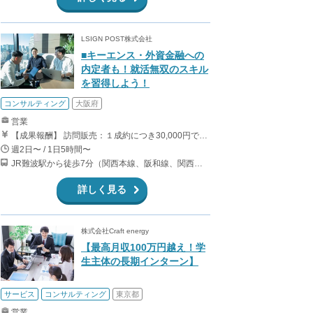
LSIGN POST株式会社
■キーエンス・外資金融への
内定者も！就活無双のスキル
を習得しよう！
コンサルティング
大阪府
営業
【成果報酬】 訪問販売：１成約につき30,000円です。 例えば、光インターネットの成約であれば、平均的に2.5日で1件の契約が見込めます。（12,000円/1日6時間稼働） ＜月収例＞月に100万以上稼ぐ方もいます！ ・月5件成約：150,000円 ・月15件成約：450,000円 ・月30成約：900,000円➕マネジメントインセンティブ300,000円 合計1,200,000円 時給換算で2,000円程度が、平均的なインターン生の報酬となっています。
週2日〜 / 1日5時間〜
JR難波駅から徒歩7分（関西本線、阪和線、関西空港線） 大阪難波駅から徒歩13分（近鉄奈良線、阪神なんば線） 桜川駅から徒歩4分（大阪メトロ千日前線、阪神なんば線）
詳しく見る
株式会社Craft energy
【最高月収100万円越え！学
生主体の長期インターン】
サービス
コンサルティング
東京都
営業