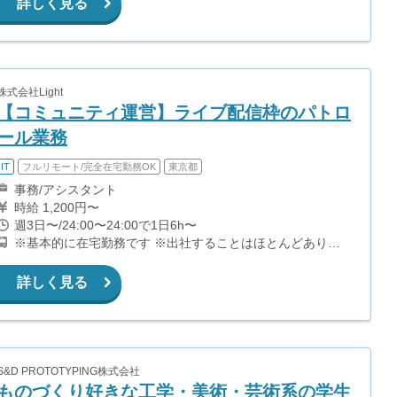
詳しく見る
株式会社Light
【コミュニティ運営】ライブ配信枠のパトロ
ール業務
IT
フルリモート/完全在宅勤務OK
東京都
事務/アシスタント
時給 1,200円〜
週3日〜/24:00〜24:00で1日6h〜
※基本的に在宅勤務です ※出社することはほとんどありま
せん
詳しく見る
S&D PROTOTYPING株式会社
ものづくり好きな工学・美術・芸術系の学生