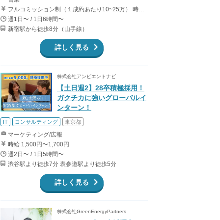
フルコミッション制（１成約あたり10~25万） 時給換算で（2000円〜2500円）程度が目安となります。 月100万を稼ぐ学生多数在籍しています。 ■収入例 〇入社1か月目（早稲田大学2年生） 役職：アポインター 月間1契約×10万円＝10万円 ＋交通費 〇入社3か月目（明治大学2年生） 役職：アポインター 月間2契約×13万円＝26万円 ＋交通費 〇入社6か月目（慶應義塾大学3年生） 役職：アポインター 月間5契約×15万円＝75万円 ＋交通費 〇入社15か月目（東京大学3年生） 役職：クローザー 月間3契約×25万=75万円 ＋交通費 交通費支給あり
週1日〜 / 1日6時間〜
新宿駅から徒歩8分（山手線）
詳しく見る
株式会社アンビエントナビ
【土日週2】28卒積極採用！
ガクチカに強いグローバルイ
ンターン！
IT
コンサルティング
東京都
マーケティング/広報
時給 1,500円〜1,700円
週2日〜 / 1日5時間〜
渋谷駅より徒歩7分 表参道駅より徒歩5分
詳しく見る
株式会社GreenEnergyPartners