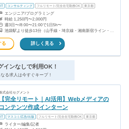
IT
コンサルティング
フルリモート/完全在宅勤務OK
東京都
エンジニア/プログラミング
時給 1,250円〜2,000円
週3日〜/8:00〜21:00で1日5h〜
池袋駅より徒歩13分（山手線・埼京線・湘南新宿ライン・東
武鉄道 ・西武鉄道・東京メトロ）
する
詳しく見る
グインなしで利用OK！
になる求人は今すぐキープ！
株式会社セグメント
【完全リモート｜AI活用】Webメディアの
コンテンツ作成インターン
IT
マスコミ/広告/出版
フルリモート/完全在宅勤務OK
東京都
ライター/編集/記者