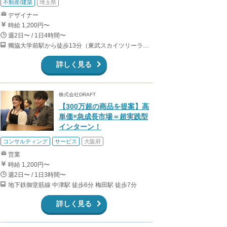
不動産/建築
埼玉県
デザイナー
時給 1,200円〜
週2日〜 / 1日4時間〜
獨協大学前駅から徒歩13分（東武スカイツリーライン、東武伊勢崎線、東武日光線、鬼怒川線）
詳しく見る
株式会社DRAFT
【300万超の商品を提案】高
単価×急成長市場＝超実践型
インターン！
コンサルティング
サービス
大阪府
営業
時給 1,200円〜
週2日〜 / 1日3時間〜
地下鉄御堂筋線 中津駅 徒歩6分 梅田駅 徒歩7分
詳しく見る