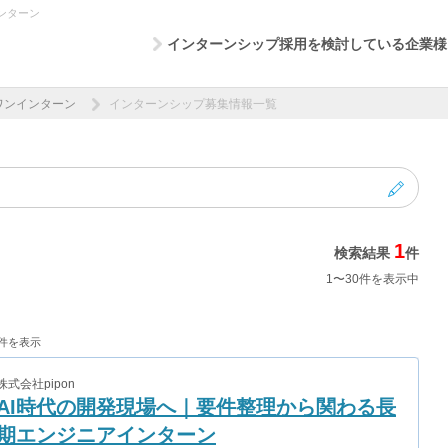
ンターン
インターンシップ採用を検討している企業様
ワンインターン
インターンシップ募集情報一覧
1
検索結果
件
1〜30件を表示中
0件を表示
株式会社pipon
AI時代の開発現場へ｜要件整理から関わる長
期エンジニアインターン