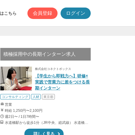
会員登録
ログイン
はこちら
積極採用中の長期インターン求人
株式会社コネクトボックス
【学生から即戦力へ】研修×
実践で営業力に差をつける長
期インターン
コンサルティング
人材
東京都
営業
時給 1,250円〜2,100円
週2日〜 / 1日7時間〜
水道橋駅から徒歩1分（JR中央、総武線） 水道橋駅から徒歩6分（都営三田線）
詳しく見る