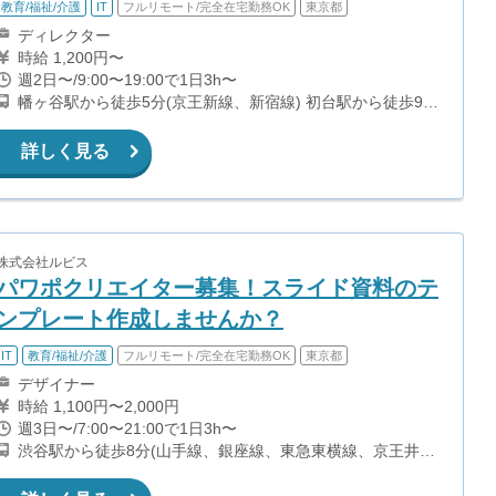
教育/福祉/介護
IT
フルリモート/完全在宅勤務OK
東京都
ディレクター
時給 1,200円〜
週2日〜/9:00〜19:00で1日3h〜
幡ヶ谷駅から徒歩5分(京王新線、新宿線) 初台駅から徒歩9分
(京王新線、新宿線)
詳しく見る
株式会社ルビス
パワポクリエイター募集！スライド資料のテ
ンプレート作成しませんか？
IT
教育/福祉/介護
フルリモート/完全在宅勤務OK
東京都
デザイナー
時給 1,100円〜2,000円
週3日〜/7:00〜21:00で1日3h〜
渋谷駅から徒歩8分(山手線、銀座線、東急東横線、京王井の
頭線 ほか)