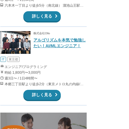
六本木一丁目より徒歩5分（南北線） 溜池山王駅より徒歩10分（銀座線） 六本木駅より徒歩12分（日比谷線）
詳しく見る
株式会社Ollo
アルゴリズムを本気で勉強し
たい！AI/MLエンジニア！
IT
東京都
エンジニア/プログラミング
時給 1,800円〜3,000円
週3日〜 / 1日4時間〜
本郷三丁目駅より徒歩2分（東京メトロ丸の内線/都営地下鉄大江戸線）
詳しく見る