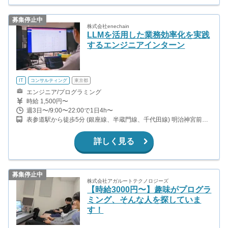
募集停止中
株式会社enechain
LLMを活用した業務効率化を実践
するエンジニアインターン
IT
コンサルティング
東京都
エンジニア/プログラミング
時給 1,500円〜
週3日〜/9:00〜22:00で1日4h〜
表参道駅から徒歩5分 (銀座線、半蔵門線、千代田線) 明治神宮前駅
から徒歩13分 (千代田線、副都心線) 外苑前駅から徒歩9分 (銀座線)
詳しく見る
募集停止中
株式会社アガルートテクノロジーズ
【時給3000円〜】趣味がプログラ
ミング、そんな人を探していま
す！