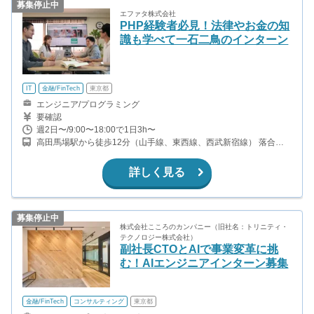
募集停止中
エファタ株式会社
PHP経験者必見！法律やお金の知
識も学べて一石二鳥のインターン
IT
金融/FinTech
東京都
エンジニア/プログラミング
要確認
週2日〜/9:00〜18:00で1日3h〜
高田馬場駅から徒歩12分（山手線、東西線、西武新宿線） 落合駅
から徒歩11分（東西線） JR東中野駅から徒歩13分（総武線）
詳しく見る
募集停止中
株式会社こころのカンパニー（旧社名：トリニティ・
テクノロジー株式会社）
副社長CTOとAIで事業変革に挑
む！AIエンジニアインターン募集
金融/FinTech
コンサルティング
東京都