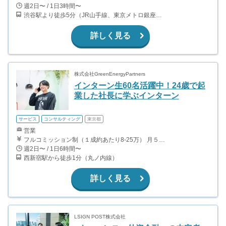
週2日〜 / 1日3時間〜
渋谷駅より徒歩5分（JR山手線、東京メトロ銀座・半蔵門・副都心線）
詳しく見る
株式会社GreenEnergyPartners
インターン生60名活躍中！24歳で起
業した社長に学ぶインターン
サービス
コンサルティング
東京都
営業
フルコミッション制（１成約あたり8-25万） 月５０万以上稼ぐインターン生も多数います！ ■収入例 ○入社１ヶ月目（明治大学2年生） 役職：アポインター 月間１契約×８万円＝８万円 ＋交通費 ○入社３ヶ月目（東京大学２年生） 役職：アポインター（ランク：ブロンズ） 月間３契約×10万円＝30万円 ＋交通費 ○入社６ヶ月目（早稲田大学３年生） 役職：アポインター（ランク：シルバー） 月間５契約×12万円＝60万円 ＋交通費 ○入社15ヶ月目（慶應大学３年生） 役職：クローザー 月間３契約×25万＝75万円 ＋交通費
週2日〜 / 1日6時間〜
西新宿駅から徒歩1分（丸ノ内線）
詳しく見る
LSIGN POST株式会社