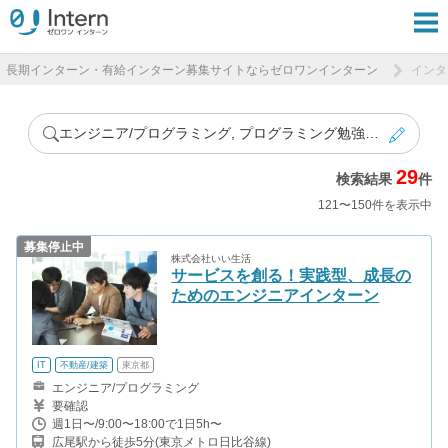
長期インターン・有給インターン募集サイトならゼロワンインターン
インタ
エンジニア/プログラミング, プログラミング勉強会あり
29
検索結果
件
121〜150件を表示中
募集停止中
株式会社いい生活
サービスを創る！実践型、成長の
ためのエンジニアインターン
IT
不動産/建築
東京都
エンジニア/プログラミング
要確認
週1日〜/9:00〜18:00で1日5h〜
広尾駅から徒歩5分(東京メトロ日比谷線)