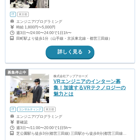
IT
東京都
エンジニア/プログラミング
時給 1,800円〜5,000円
週3日〜/24:00〜24:00で1日1h〜
田町駅より徒歩1分（山手線・京浜東北線・都営三田線）
詳しく見る
募集停止中
株式会社アップアローズ
VRエンジニアのインターン募
集！加速するVRテクノロジーの
魅力とは
IT
コンサルティング
東京都
エンジニア/プログラミング
要確認
週3日〜/11:00〜20:00で1日5h〜
芝公園駅ら徒歩3分(都営三田線) 三田駅から徒歩8分(都営三田線、
都営浅草線) 大門駅から徒歩8分(都営浅草線、都営大江戸線) 浜松町