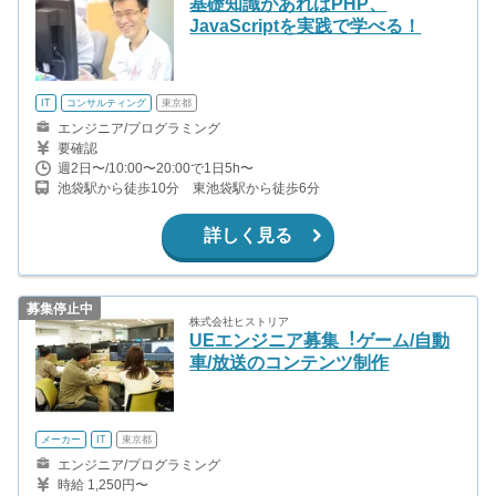
基礎知識があればPHP、
JavaScriptを実践で学べる！
IT
コンサルティング
東京都
エンジニア/プログラミング
要確認
週2日〜/10:00〜20:00で1日5h〜
池袋駅から徒歩10分 東池袋駅から徒歩6分
詳しく見る
募集停止中
株式会社ヒストリア
UEエンジニア募集︕ゲーム/⾃動
⾞/放送のコンテンツ制作
メーカー
IT
東京都
エンジニア/プログラミング
時給 1,250円〜