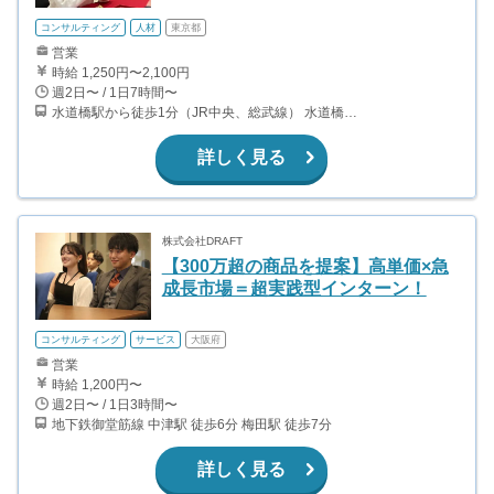
コンサルティング
人材
東京都
営業
時給 1,250円〜2,100円
週2日〜 / 1日7時間〜
水道橋駅から徒歩1分（JR中央、総武線） 水道橋駅から徒歩6分（都営三田線）
詳しく見る
株式会社DRAFT
【300万超の商品を提案】高単価×急
成長市場＝超実践型インターン！
コンサルティング
サービス
大阪府
営業
時給 1,200円〜
週2日〜 / 1日3時間〜
地下鉄御堂筋線 中津駅 徒歩6分 梅田駅 徒歩7分
詳しく見る