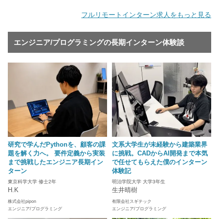
フルリモートインターン求人をもっと見る
エンジニア/プログラミングの長期インターン体験談
研究で学んだPythonを、顧客の課
文系大学生が未経験から建築業界
題を解く力へ。 要件定義から実装
に挑戦。CADからAI開発まで本気
まで挑戦したエンジニア長期イン
で任せてもらえた僕のインターン
ターン
体験記
東京科学大学 修士2年
明治学院大学 大学3年生
H.K
生井晴樹
株式会社pipon
有限会社スギテック
エンジニア/プログラミング
エンジニア/プログラミング