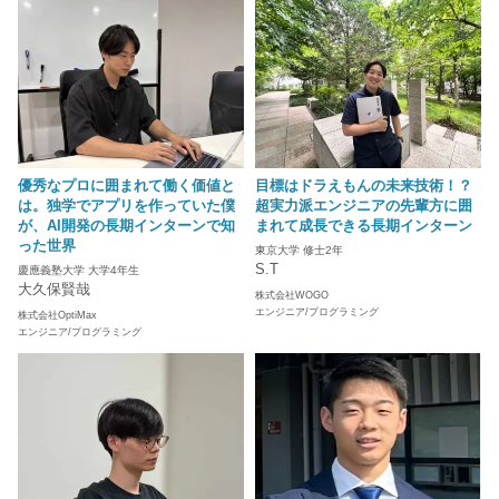
優秀なプロに囲まれて働く価値と
目標はドラえもんの未来技術！？
は。独学でアプリを作っていた僕
超実力派エンジニアの先輩方に囲
が、AI開発の長期インターンで知
まれて成長できる長期インターン
った世界
東京大学 修士2年
S.T
慶應義塾大学 大学4年生
大久保賢哉
株式会社WOGO
エンジニア/プログラミング
株式会社OptiMax
エンジニア/プログラミング