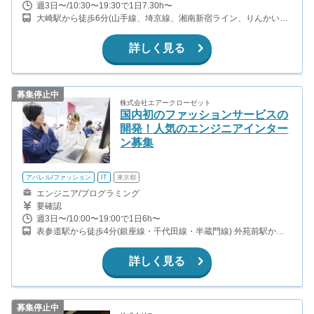
週3日〜/10:30〜19:30で1日7.30h〜
大崎駅から徒歩6分(山手線、埼京線、湘南新宿ライン、りんかい線)
五反田駅から徒歩5分(山手線、都営浅草線、東急池上線) 大崎広小
路駅から徒歩2分(東急池上線)
詳しく見る
募集停止中
株式会社エアークローゼット
国内初のファッションサービスの
開発！人気のエンジニアインター
ン募集
アパレル/ファッション
IT
東京都
エンジニア/プログラミング
要確認
週3日〜/10:00〜19:00で1日6h〜
表参道駅から徒歩4分(銀座線・千代田線・半蔵門線) 外苑前駅から
徒歩4分(銀座線)
詳しく見る
募集停止中