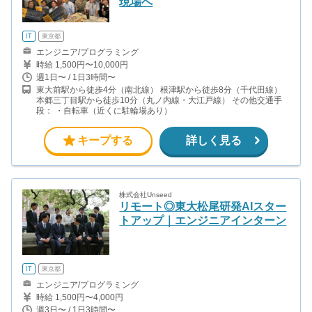
現場へ
IT
東京都
エンジニア/プログラミング
時給 1,500円〜10,000円
週1日〜 / 1日3時間〜
東大前駅から徒歩4分（南北線） 根津駅から徒歩8分（千代田線）
本郷三丁目駅から徒歩10分（丸ノ内線・大江戸線） その他交通手
段： ・自転車（近くに駐輪場あり）
キープする
詳しく見る
株式会社Unseed
リモート◎東大松尾研発AIスター
トアップ｜エンジニアインターン
IT
東京都
エンジニア/プログラミング
時給 1,500円〜4,000円
週3日〜 / 1日3時間〜