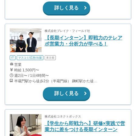
詳しく見る
株式会社ブレイク・フィールド社
【長期インターン】即戦力のテレア
ポ営業力・分析力が学べる！
IT
マスコミ/広告/出版
東京都
営業
時給 1,500円〜
週2日〜 / 1日4時間〜
半蔵門駅から徒歩2分（半蔵門線） 麹町駅かた徒歩10分（有楽町線）
詳しく見る
株式会社コネクトボックス
【学生から即戦力へ】研修×実践で営
業力に差をつける長期インターン