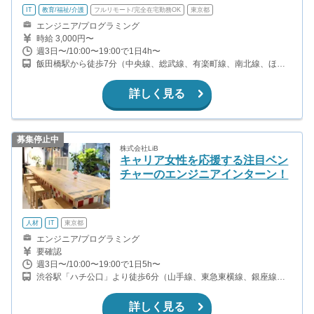
IT
教育/福祉/介護
フルリモート/完全在宅勤務OK
東京都
エンジニア/プログラミング
時給 3,000円〜
週3日〜/10:00〜19:00で1日4h〜
飯田橋駅から徒歩7分（中央線、総武線、有楽町線、南北線、ほ
か）
詳しく見る
募集停止中
株式会社LiB
キャリア女性を応援する注目ベン
チャーのエンジニアインターン！
人材
IT
東京都
エンジニア/プログラミング
要確認
週3日〜/10:00〜19:00で1日5h〜
渋谷駅「ハチ公口」より徒歩6分（山手線、東急東横線、銀座線、
副都心線ほか）
詳しく見る