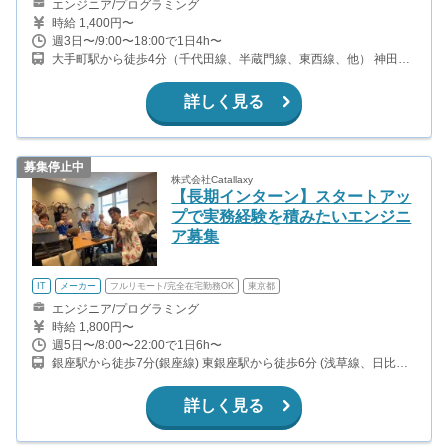
エンジニア/プログラミング
時給 1,400円〜
週3日〜/9:00〜18:00で1日4h〜
大手町駅から徒歩4分（千代田線、半蔵門線、東西線、他） 神田駅
から徒歩8分（山手線・中央線・京浜東北線・銀座線）
詳しく見る
募集停止中
株式会社Catallaxy
【長期インターン】スタートアッ
プで実務経験を積みたいエンジニ
ア募集
IT
メーカー
フルリモート/完全在宅勤務OK
東京都
エンジニア/プログラミング
時給 1,800円〜
週5日〜/8:00〜22:00で1日6h〜
銀座駅から徒歩7分(銀座線) 東銀座駅から徒歩6分 (浅草線、日比谷
線) 銀座一丁目駅から徒歩3分(有楽町線) 宝町駅から徒歩3分(浅草線)
京橋駅から徒歩4分(銀座線)
詳しく見る