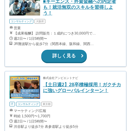
■キーエンス・外資金融への内定者
も！就活無双のスキルを習得しよ
う！
コンサルティング
大阪府
営業
【成果報酬】 訪問販売：１成約につき30,000円です。 例えば、光インターネットの成約であれば、平均的に2.5日で1件の契約が見込めます。（12,000円/1日6時間稼働） ＜月収例＞月に100万以上稼ぐ方もいます！ ・月5件成約：150,000円 ・月15件成約：450,000円 ・月30成約：900,000円➕マネジメントインセンティブ300,000円 合計1,200,000円 時給換算で2,000円程度が、平均的なインターン生の報酬となっています。
週2日〜 / 1日5時間〜
JR難波駅から徒歩7分（関西本線、阪和線、関西空港線） 大阪難波駅から徒歩13分（近鉄奈良線、阪神なんば線） 桜川駅から徒歩4分（大阪メトロ千日前線、阪神なんば線）
詳しく見る
株式会社アンビエントナビ
【土日週2】28卒積極採用！ガクチカ
に強いグローバルインターン！
IT
コンサルティング
東京都
マーケティング/広報
時給 1,500円〜1,700円
週2日〜 / 1日5時間〜
渋谷駅より徒歩7分 表参道駅より徒歩5分