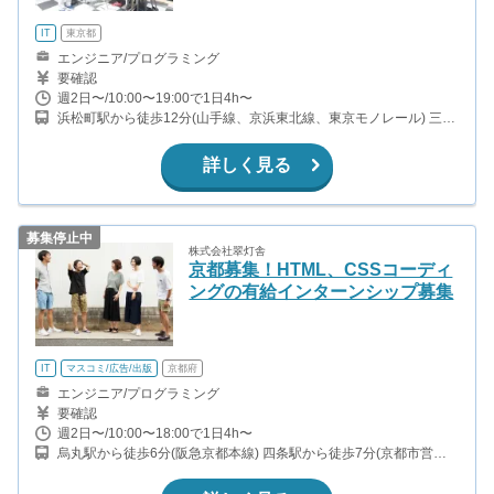
IT
東京都
エンジニア/プログラミング
要確認
週2日〜/10:00〜19:00で1日4h〜
浜松町駅から徒歩12分(山手線、京浜東北線、東京モノレール) 三田
駅から徒歩14分(都営三田線、浅草線) 日の出駅から徒歩1分(ゆりか
もめ)
詳しく見る
募集停止中
株式会社翠灯舎
京都募集！HTML、CSSコーディ
ングの有給インターンシップ募集
IT
マスコミ/広告/出版
京都府
エンジニア/プログラミング
要確認
週2日〜/10:00〜18:00で1日4h〜
烏丸駅から徒歩6分(阪急京都本線) 四条駅から徒歩7分(京都市営烏
丸線)