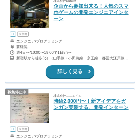
株式会社Donuts
企画から参加出来る！人気のスマ
ホゲームの開発エンジニアインタ
ーン
IT
東京都
エンジニア/プログラミング
要確認
週4日〜/10:00〜19:00で1日8h〜
新宿駅から徒歩3分 （山手線・小田急線・京王線・都営大江戸線ほ
か） 代々木駅から徒歩3分（山手線、都営大江戸線）
詳しく見る
募集停止中
株式会社ユニエイム
時給2,000円〜！新アイデアをガ
ンガン実装する、開発インターン
IT
東京都
エンジニア/プログラミング