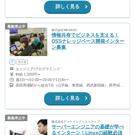
駅から徒歩10分(山手線、京浜東北線)
詳しく見る
募集停止中
株式会社WESEEK
情報共有でビジネスを支える！
OSSナレッジベース開発インター
ン募集
IT
東京都
エンジニア/プログラミング
時給 1,300円〜
週3日〜/10:00〜20:00で1日4h〜
高田馬場駅から徒歩7分（山手線、東西線、西武新宿線） 西早稲田
駅から徒歩1分（副都心線）
詳しく見る
募集停止中
株式会社ディーインクリエイティブ
サーバーエンジニアの基礎が学べ
るインターン！Linuxの経験必須