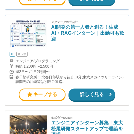
メタデータ株式会社
AI開発の第一人者と創る！生成
AI・RAGインターン｜出勤可も歓
迎
IT
埼玉県
エンジニア/プログラミング
時給 1,200円〜2,500円
週2日〜 / 1日2時間〜
春日部研究所： 北春日部駅から徒歩13分(東武スカイツリーライン)
訪問先の川崎等は別途ご連絡。
キープする
詳しく見る
株式会社SCIEN
エンジニアインターン募集｜東大
松尾研発スタートアップで理論を