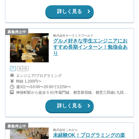
詳しく見る
募集停止中
株式会社キースミスワールド
グルメ好きな学生エンジニアにお
すすめ長期インターン！勉強会あ
り
IT
東京都
エンジニア/プログラミング
時給 1,200円〜
週3日〜/10:00〜20:00で1日5h〜
神保町駅から徒歩５分(半蔵門線、都営新宿線、都営三田線) 九段下
駅から徒歩11分(東西線、半蔵門線、都営新宿線) 小川町駅から徒歩
9分(都営新宿線) 淡路町駅から徒歩9分(丸ノ内線)
詳しく見る
募集停止中
株式会社これから
未経験OK！プログラミングの楽