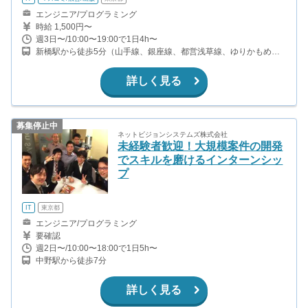
エンジニア/プログラミング
時給 1,500円〜
週3日〜/10:00〜19:00で1日4h〜
新橋駅から徒歩5分（山手線、銀座線、都営浅草線、ゆりかもめほ
か）
詳しく見る
募集停止中
ネットビジョンシステムズ株式会社
未経験者歓迎！大規模案件の開発
でスキルを磨けるインターンシッ
プ
IT
東京都
エンジニア/プログラミング
要確認
週2日〜/10:00〜18:00で1日5h〜
中野駅から徒歩7分
詳しく見る