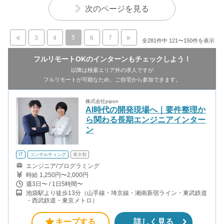
次のページを見る
5
3
4
6
7
全281件中 121〜150件を表示
フルリモートOKのインターンもチェックしよう！
以降は検索エリア外の求人ですが
フルリモートが可能なため、ご自宅から参加できます。
株式会社pipon
AI時代の開発現場へ｜要件整理か
ら関わる長期エンジニアインター
ン
IT
コンサルティング
東京都
エンジニア/プログラミング
時給 1,250円〜2,000円
週3日〜 / 1日5時間〜
池袋駅より徒歩13分（山手線・埼京線・湘南新宿ライン・東武鉄道
・西武鉄道・東京メトロ）
キープする
詳しく見る