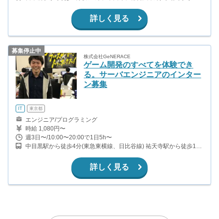
徒歩5分(東西線、日比谷線) 水天宮前駅から徒歩7分(半蔵門線) 人形
町駅から徒歩7分(日比谷線、都営浅草線)
詳しく見る
募集停止中
株式会社GeNERACE
ゲーム開発のすべてを体験でき
る。サーバエンジニアのインター
ン募集
IT
東京都
エンジニア/プログラミング
時給 1,080円〜
週3日〜/10:00〜20:00で1日5h〜
中目黒駅から徒歩4分(東急東横線、日比谷線) 祐天寺駅から徒歩10
分(東急東横線)
詳しく見る