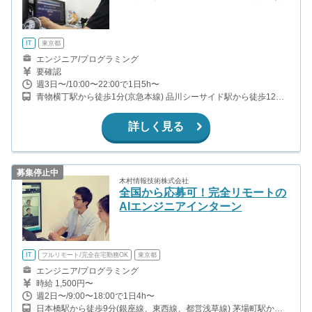
IT
東京都
エンジニア/プログラミング
要確認
週3日〜/10:00〜22:00で1日5h〜
青物横丁駅から徒歩1分(京急本線) 品川シーサイド駅から徒歩12分
(りんかい線) 大井町駅から徒歩12分(JR京浜東北線、東急大井町
線、りんかい線)
詳しく見る
募集停止中
木村情報技術株式会社
全国から応募可！完全リモートの
AIエンジニアインターン
IT
フルリモート/完全在宅勤務OK
東京都
エンジニア/プログラミング
時給 1,500円〜
週2日〜/9:00〜18:00で1日4h〜
日本橋駅から徒歩9分(銀座線、東西線、都営浅草線) 茅場町駅から