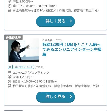
時給 2,000円〜
週1日〜/10:00〜19:00で1日5h〜
白金高輪駅から徒歩10分(東京メトロ南北線、都営地下鉄三田線)
詳しく見る
募集停止中
株式会社シノプス
時給1200円！DBをとことん触っ
てみるエンジニアインターン中級
編
IT
コンサルティング
大阪府
エンジニア/プログラミング
時給 1,200円〜
週1日〜/10:00〜19:00で1日5h〜
梅田駅から徒歩5分(御堂筋線、阪急京都本線、阪急宝塚線、阪神本
線 ほか) 東梅田駅から徒歩3分(谷町線) 西梅田駅から徒歩4分(四つ橋
線) 北新地駅から徒歩6分(東西線)
詳しく見る