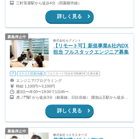
三軒茶屋駅から徒歩4分（田園都市線）
詳しく見る
募集停止中
株式会社セグメント
【リモート可】新規事業&社内DX
担当 フルスタックエンジニア募集
IT
マスコミ/広告/出版
フルリモート/完全在宅勤務OK
東京都
エンジニア/プログラミング
時給 1,100円〜3,100円
週3日〜/8:00〜19:00で1日4h〜
虎ノ門駅 から徒歩3分（銀座線、日比谷線） 溜池山王駅から徒歩5
分 （南北線、銀座線） 虎ノ門ヒルズ駅から徒歩1分（日比谷線） 神
谷町駅 から徒歩5分（日比谷線）
詳しく見る
募集停止中
株式会社コスモスターズ