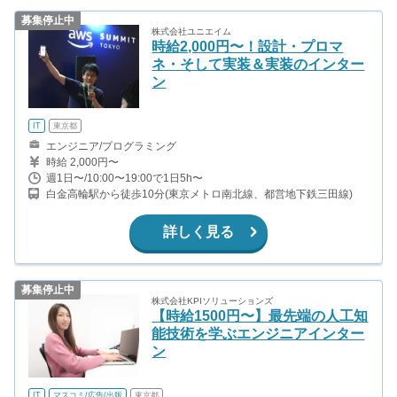
募集停止中
株式会社ユニエイム
時給2,000円〜！設計・プロマ
ネ・そして実装＆実装のインター
ン
IT
東京都
エンジニア/プログラミング
時給 2,000円〜
週1日〜/10:00〜19:00で1日5h〜
白金高輪駅から徒歩10分(東京メトロ南北線、都営地下鉄三田線)
詳しく見る
募集停止中
株式会社KPIソリューションズ
【時給1500円〜】最先端の人工知
能技術を学ぶエンジニアインター
ン
IT
マスコミ/広告/出版
東京都