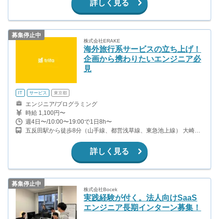
詳しく見る
募集停止中
株式会社ERAKE
海外旅行系サービスの立ち上げ！
企画から携わりたいエンジニア必
見
IT
サービス
東京都
エンジニア/プログラミング
時給 1,100円〜
週4日〜/10:00〜19:00で1日8h〜
五反田駅から徒歩8分（山手線、都営浅草線、東急池上線） 大崎広
小路駅から徒歩7分（東急池上線） 不動前駅から徒歩10分（東急目
黒線） 大崎駅から徒歩14分（山手線、湘南新宿ライン、埼京線、
詳しく見る
りんかい線）
募集停止中
株式会社Bocek
実践経験が付く。法人向けSaaS
エンジニア長期インターン募集！