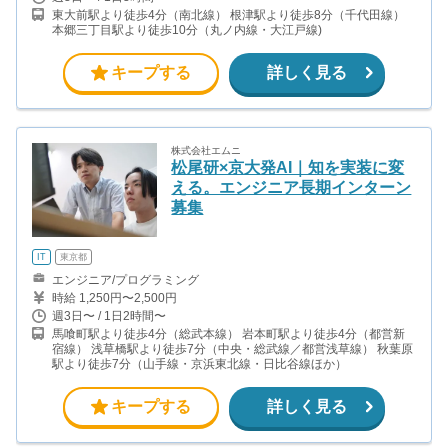
東大前駅より徒歩4分（南北線） 根津駅より徒歩8分（千代田線）
本郷三丁目駅より徒歩10分（丸ノ内線・大江戸線)
キープする
詳しく見る
株式会社エムニ
松尾研×京大発AI｜知を実装に変
える。エンジニア長期インターン
募集
IT
東京都
エンジニア/プログラミング
時給 1,250円〜2,500円
週3日〜 / 1日2時間〜
馬喰町駅より徒歩4分（総武本線） 岩本町駅より徒歩4分（都営新
宿線） 浅草橋駅より徒歩7分（中央・総武線／都営浅草線） 秋葉原
駅より徒歩7分（山手線・京浜東北線・日比谷線ほか）
キープする
詳しく見る