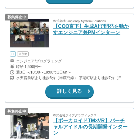
募集停止中
株式会社Simpleasy System Solutions
【COO直下】生成AIで開発を動か
すエンジニア兼PMインターン
IT
東京都
エンジニア/プログラミング
時給 1,500円〜
週3日〜/10:00〜19:00で1日6h〜
水天宮前駅より徒歩6分（半蔵門線） 茅場町駅より徒歩7分（日比
谷線・東西線）
詳しく見る
募集停止中
株式会社ライブグラフィックス
【ボーカロイドTM×VR】バーチ
ャルアイドルの長期開発インター
ン