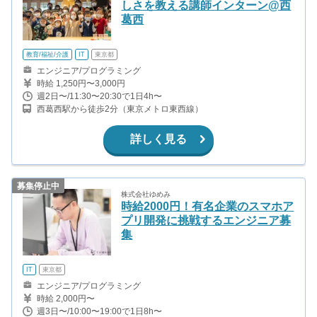
しさを教える講師インターン@西
葛西
教育/福祉/介護
IT
東京都
エンジニア/プログラミング
時給 1,250円〜3,000円
週2日〜/11:30〜20:30で1日4h〜
西葛西駅から徒歩2分（東京メトロ東西線）
詳しく見る
募集停止中
株式会社ゆめみ
時給2000円！有名企業のスマホア
プリ開発に挑戦するエンジニア募
集
IT
東京都
エンジニア/プログラミング
時給 2,000円〜
週3日〜/10:00〜19:00で1日8h〜