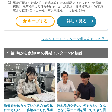
馬喰町駅より徒歩4分（総武本線） 岩本町駅より徒歩4分（都営新
宿線） 浅草橋駅より徒歩7分（中央・総武線／都営浅草線） 秋葉原
駅より徒歩7分（山手線・京浜東北線・日比谷線ほか）
キープする
詳しく見る
フルリモートインターン求人をもっと見る
午後5時から参加OKの長期インターン体験談
応募をためらっていたあの頃の私
語れるガクチカ、何もない。なん
に伝えたい。一歩踏み出した長期
となく学生生活を過ごしてきた僕