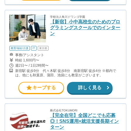
学校法人角川ドワンゴ学園
【新宿】小中高校生のためのプロ
グラミングスクールでのインター
ン
教育/福祉/介護
IT
東京都
事務/アシスタント
時給 1,600円〜
週2日〜 / 1日2時間〜
新宿駅 徒歩9分 代々木駅 徒歩8分 南新宿駅 徒歩4分 ※都内で
は、他にも秋葉原、蒲田、池袋にも教室がございます。
キープする
詳しく見る
株式会社TOKUMORI
【完全在宅】全国どこでも応募
◎！SNS運用×就活支援長期イン
ターン