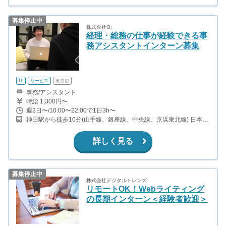
募集停止中
株式会社O:
経理・総務の仕事が経験できる事
務アシスタントインターン募集
IT
サービス
東京都
事務/アシスタント
時給 1,300円〜
週2日〜/10:00〜22:00で1日3h〜
神田駅から徒歩10分(山手線、銀座線、中央線、京浜東北線) 日本橋
駅から徒歩4分(銀座線、浅草線、東西線) 三越前駅から徒歩4分(銀
座線、半蔵門線) 又は溜池山王オフィス(三菱総研内 南北線・銀座
詳しく見る
線)
募集停止中
株式会社デジタルトレンズ
リモートOK！Webライティング
の長期インターン＜経験者歓迎＞