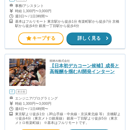
事務/アシスタント
時給 1,300円〜3,000円
週3日〜 / 1日3時間〜
基本はフルリモート 東京駅から徒歩1分 有楽町駅から徒歩7分 京橋
駅から徒歩4分 銀座一丁目駅から徒歩4分
キープする
詳しく見る
樹林AI株式会社
【日本初デカコーン候補】成長と
高報酬を掴むAI開発インターン
IT
東京都
エンジニア/プログラミング
時給 1,300円〜3,000円
週4日〜 / 1日4時間〜
東京駅より徒歩1分（JR山手線・中央線・京浜東北線 等） 京橋駅よ
り徒歩4分（東京メトロ銀座線） 銀座一丁目駅より徒歩5分（東京
メトロ有楽町線） ※基本はフルリモートです。