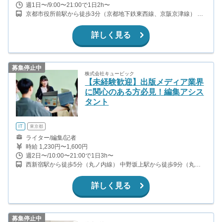
週1日〜/9:00〜21:00で1日2h〜
京都市役所前駅から徒歩3分（京都地下鉄東西線、京阪京津線） 三
条駅から徒歩6分（京阪本線） 京都河原町駅から徒歩8分（阪急京
都線）
詳しく見る
募集停止中
株式会社キュービック
【未経験歓迎】出版メディア業界
に関心のある方必見！編集アシス
タント
IT
東京都
ライター/編集/記者
時給 1,230円〜1,600円
週2日〜/10:00〜21:00で1日3h〜
西新宿駅から徒歩5分（丸ノ内線） 中野坂上駅から徒歩9分（丸ノ
内線、都営大江戸線）
詳しく見る
募集停止中