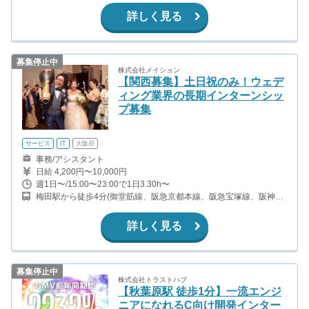
詳しく見る
募集停止中
株式会社メイション
【関西募集】土日祝のみ！ウェデ
ィング業界の長期インターンシッ
プ募集
サービス
IT
大阪府
事務/アシスタント
日給 4,200円〜10,000円
週1日〜/15:00〜23:00で1日3.30h〜
梅田駅から徒歩4分(御堂筋線、阪急京都本線、阪急宝塚線、阪神本
線 ほか) 大阪駅から徒歩9分(東海道本線、大阪環状線、福知山線) 東
梅田駅から徒歩9分(谷町線)
詳しく見る
募集停止中
株式会社トラストハブ
【秋葉原駅 徒歩1分】一流エンジ
ニアになれるC向け開発インター