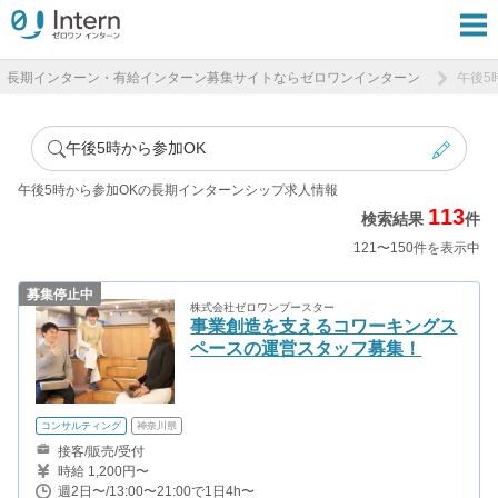
長期インターン・有給インターン募集サイトならゼロワンインターン
午後5
午後5時から参加OK
午後5時から参加OKの長期インターンシップ求人情報
113
検索結果
件
121〜150件を表示中
募集停止中
株式会社ゼロワンブースター
事業創造を支えるコワーキングス
ペースの運営スタッフ募集！
コンサルティング
神奈川県
接客/販売/受付
時給 1,200円〜
週2日〜/13:00〜21:00で1日4h〜