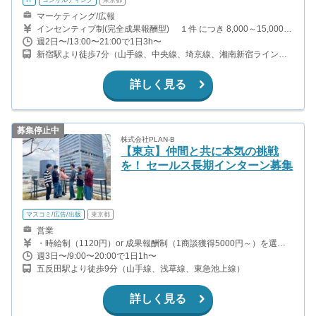
マーケティング/広報
インセンティブ制(完全成果報酬型) １件 につき 8,000～15,000円
※研修中も同額支給 ●その他 達成インセンティブ／ラン
週2日〜/13:00〜21:00で1日3h〜
キングインセンティブなど様々な インセンティブがありま
新宿駅より徒歩7分（山手線、中央線、埼京線、湘南新宿ライン、
す！ 【周囲とは比較出来ない位の高収入が実現可能！】 月給40万
他）
円以上稼ぐインターン生も在籍中です！ ※稼働時間に応じて交通費
支給あり ※上記のインセンティブは一例です ※一定以上の成果を
詳しく見る
上げた場合、学生のうちから別途責任者手当もあり
募集停止中
株式会社PLAN-B
【東京】仲間と共に本気の挑戦
を！ セールス長期インターン募集
マスコミ/広告/出版
東京都
営業
・時給制（1120円）or 成果報酬制（1商談獲得5000円～）を選択
できます
週3日〜/9:00〜20:00で1日1h〜
五反田駅より徒歩9分（山手線、浅草線、東急池上線）
詳しく見る