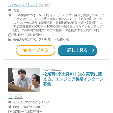
コンサルティング
人材
神奈川県
営業
1アポ獲得につき：5000円 インセンティブ：自分が商談し決めるこ
とができたら、さらに受注金額の10%をバック 【月収例】 セール
スメンバーの場合（稼働時間：週15時間の架電×4週＝60時間） →
アポ20件獲得×5000円＝100000円＋商談決めたらインセンティブ
目安：2-3時間の架電で1本アポ獲得（時給換算すると約2000円）
週1日〜 / 1日1時間〜
新横浜駅徒歩15分 フルリモート勤務可能
キープする
詳しく見る
株式会社エムニ
松尾研×京大発AI｜知を実装に変
える。エンジニア長期インターン
募集
IT
東京都
エンジニア/プログラミング
時給 1,250円〜2,500円
週3日〜 / 1日2時間〜