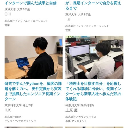
インターンで掴んだ成果と自信
が、長期インターンで自分を変え
るまで
成城大学 大学3年生
O.H
東洋大学 大学3年生
I.K
株式会社インフィニティエージェント
営業
株式会社インフィニティエージェント
営業
研究で学んだPythonを、顧客の課
「税理士を目指す自分」を応援し
題を解く力へ。 要件定義から実装
てくれる職場に出会い、長期イン
まで挑戦したエンジニア長期イン
ターンから新卒入社へ歩んだ私の
ターン
体験記
東京科学大学 修士2年
神奈川大学 既卒(学部)
H.K
上原 慶
株式会社pipon
株式会社アカウンタックス
エンジニア/プログラミング
事務/アシスタント