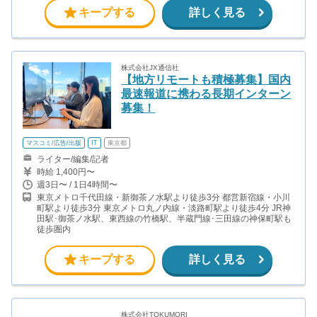
キープする
詳しく見る
株式会社JX通信社
【地方リモートも積極募集】国内
最速報道に携わる長期インターン
募集！
マスコミ/広告/出版
IT
東京都
ライター/編集/記者
時給 1,400円〜
週3日〜 / 1日4時間〜
東京メトロ千代田線・新御茶ノ水駅より徒歩3分 都営新宿線・小川
町駅より徒歩3分 東京メトロ丸ノ内線・淡路町駅より徒歩4分 JR神
田駅･御茶ノ水駅、東西線の竹橋駅、半蔵門線･三田線の神保町駅も
徒歩圏内
キープする
詳しく見る
株式会社TOKUMORI