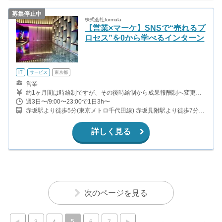
募集停止中
株式会社formula
【営業×マーケ】SNSで“売れるプ
ロセス”を0から学べるインターン
IT
サービス
東京都
営業
約1ヶ月間は時給制ですが、その後時給制から成果報酬制へ変更と
なります。 ◇ 入社後約1ヶ月目安：時給1,200円 ※成果報酬への切
週3日〜/9:00〜23:00で1日3h〜
り替えタイミングは、アポイント（Zoom面談設定）5件獲得によっ
赤坂駅より徒歩5分(東京メトロ千代田線) 赤坂見附駅より徒歩7分
て判断します。 ◇ 成果報酬制へ移行 ・アポイント獲得（Zoom面談
(銀座線・丸の内線)
設定）：1件につき10,000円 ・契約成立時：1件75,000円～
140,000円 ＊1日8時間の稼働で、平均1.5~2件程度のアポイント獲
詳しく見る
得が可能。(時給換算で1,800円〜2,500円程度) ＊契約件数や実績に
応じて報酬額が段階的にアップします。
次のページを見る
5