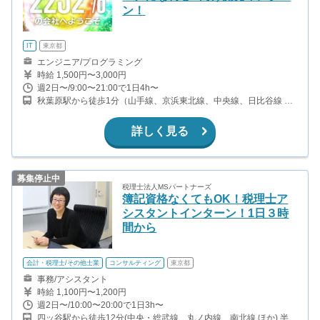
ン！
IT
東京都
エンジニア/プログラミング
時給 1,500円〜3,000円
週2日〜/9:00〜21:00で1日4h〜
秋葉原駅から徒歩1分（山手線、京浜東北線、中央線、日比谷線 ほ
か） 岩本町駅から徒歩3分（都営新宿線）
詳しく見る
募集停止中
税理士法人MSパートナーズ
簿記資格なくてもOK！税理士ア
シスタントインターン！1日３時
間から
会計・税理士/その他士業
コンサルティング
東京都
事務/アシスタント
時給 1,100円〜1,200円
週2日〜/10:00〜20:00で1日3h〜
四ッ谷駅から徒歩12分(中央・総武線、丸ノ内線、南北線 ほか) 半蔵