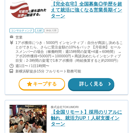
【完全在宅】全国募集◎学歴を超
えて就活に強くなる営業長期イン
ターン
コンサルティング
人材
神奈川県
営業
1アポ獲得につき：5000円 インセンティブ：自分が商談し決めるこ
とができたら、さらに受注金額の10%をバック 【月収例】 セール
スメンバーの場合（稼働時間：週15時間の架電×4週＝60時間） →
アポ20件獲得×5000円＝100000円＋商談決めたらインセンティブ
目安：2-3時間の架電で1本アポ獲得（時給換算すると約2000円）
週1日〜 / 1日1時間〜
新横浜駅徒歩15分 フルリモート勤務可能
キープする
詳しく見る
株式会社TOKUMORI
【全国リモート】採用のリアルに
触れ、就活力UP！人材支援イン
ターン