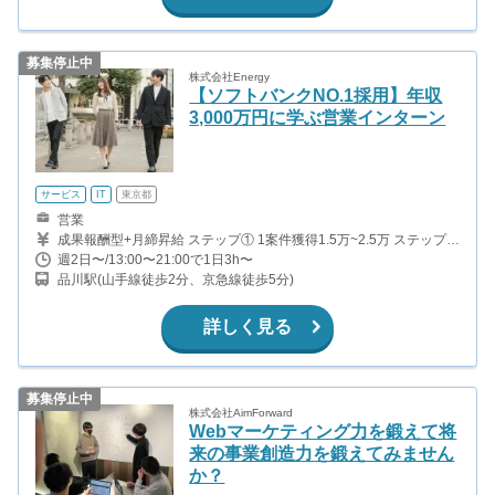
募集停止中
株式会社Energy
【ソフトバンクNO.1採用】年収
3,000万円に学ぶ営業インターン
サービス
IT
東京都
営業
成果報酬型+月締昇給 ステップ① 1案件獲得1.5万~2.5万 ステップ②
1案件獲得0.5万+成約5万 ステップ③ 1案件獲得2万
週2日〜/13:00〜21:00で1日3h〜
品川駅(山手線徒歩2分、京急線徒歩5分)
詳しく見る
募集停止中
株式会社AimForward
Webマーケティング力を鍛えて将
来の事業創造力を鍛えてみません
か？