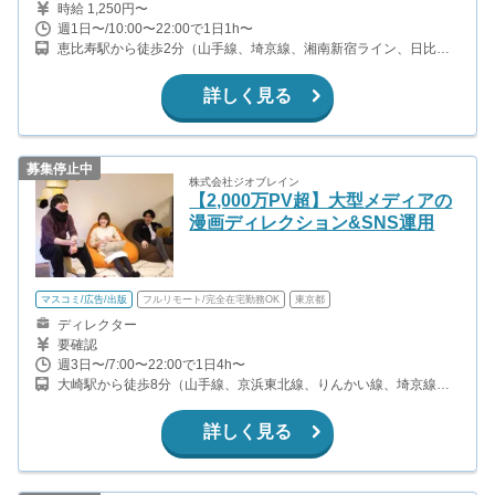
時給 1,250円〜
週1日〜/10:00〜22:00で1日1h〜
恵比寿駅から徒歩2分（山手線、埼京線、湘南新宿ライン、日比谷
線）
詳しく見る
募集停止中
株式会社ジオブレイン
【2,000万PV超】大型メディアの
漫画ディレクション&SNS運用
マスコミ/広告/出版
フルリモート/完全在宅勤務OK
東京都
ディレクター
要確認
週3日〜/7:00〜22:00で1日4h〜
大崎駅から徒歩8分（山手線、京浜東北線、りんかい線、埼京線、
湘南新宿ライン） 戸越駅から徒歩10分(都営浅草線) 戸越銀座駅徒歩
12分(東急池上線)
詳しく見る