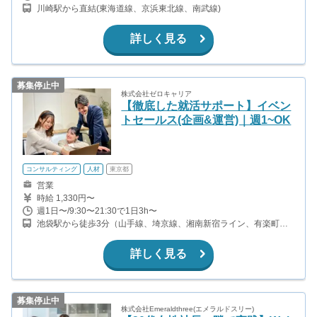
川崎駅から直結(東海道線、京浜東北線、南武線)
詳しく見る
募集停止中
株式会社ゼロキャリア
【徹底した就活サポート】イベン
トセールス(企画&運営)｜週1~OK
コンサルティング
人材
東京都
営業
時給 1,330円〜
週1日〜/9:30〜21:30で1日3h〜
池袋駅から徒歩3分（山手線、埼京線、湘南新宿ライン、有楽町
線、ほか）
詳しく見る
募集停止中
株式会社Emeraldthree(エメラルドスリー)