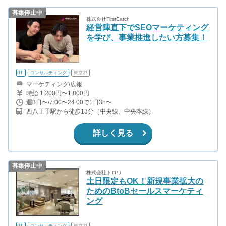
募集停止中
株式会社FirstCatch
経営陣直下でSEOマーケティング
を学び、事業推進したい方募集！
IT
コンサルティング
東京都
マーケティング/広報
時給 1,200円〜1,800円
週3日〜/7:00〜24:00で1日3h〜
西八王子駅から徒歩13分（中央線、中央本線）
詳しく見る
募集停止中
株式会社トロワ
土日限定もOK！新規事業拡大の
ためのBtoBセールスマーケティ
ング
IT
コンサルティング
東京都