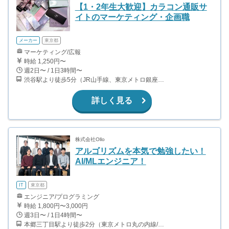
【1・2年生大歓迎】カラコン通販サ
イトのマーケティング・企画職
メーカー
東京都
マーケティング/広報
時給 1,250円〜
週2日〜 / 1日3時間〜
渋谷駅より徒歩5分（JR山手線、東京メトロ銀座・半蔵門・副都心線）
詳しく見る
株式会社Ollo
アルゴリズムを本気で勉強したい！
AI/MLエンジニア！
IT
東京都
エンジニア/プログラミング
時給 1,800円〜3,000円
週3日〜 / 1日4時間〜
本郷三丁目駅より徒歩2分（東京メトロ丸の内線/都営地下鉄大江戸線）