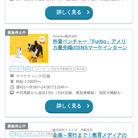
門駅から徒歩3分(半蔵門線) 麹町駅から徒歩5分(有楽町線) 永田町駅
から徒歩10分(半蔵門線、有楽町線、南北線)
詳しく見る
募集停止中
Tomofun株式会社
外資ベンチャー「Furbo」アメリ
カ最先端のSNSマーケインターン
メーカー
IT
フルリモート/完全在宅勤務OK
東京都
マーケティング/広報
時給 1,300円〜
週4日〜/9:00〜24:00で1日4h〜
中目黒駅から徒歩13分（日比谷線、東急東横線） 池尻大橋駅から
徒歩10分（田園都市線）
詳しく見る
募集停止中
株式会社イトクロ 大阪支社
IT
コンサルティング
大阪府
企画～実行まで！教育メディアの