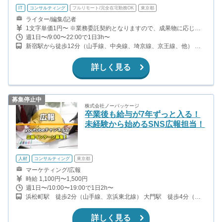
IT
コンサルティング
フルリモート/完全在宅勤務OK
東京都
ライター/編集/記者
1文字単価1円〜 ※業務委託契約となりますので、成果物に応じた
金額とさせていただいております。 ※Web面接、リモートワーク可
週1日〜/9:00〜22:00で1日3h〜
新宿駅から徒歩12分（山手線、中央線、埼京線、京王線、他） 新
宿三丁目駅から徒歩5分（丸ノ内線、都営新宿線、他） 西武新宿駅
から徒歩12分（西武新宿線）
詳しく見る
募集停止中
株式会社ノーパッケージ
卒業後も給与が7年ずっと入る！
未経験から始めるSNS広報担当！
人材
コンサルティング
東京都
マーケティング/広報
時給 1,100円〜1,500円
週1日〜/10:00〜19:00で1日2h〜
浜松町駅 徒歩2分（山手線、京浜東北線） 大門駅 徒歩4分（大
江戸線、浅草線） 芝公園駅 徒歩6分（三田線）
詳しく見る