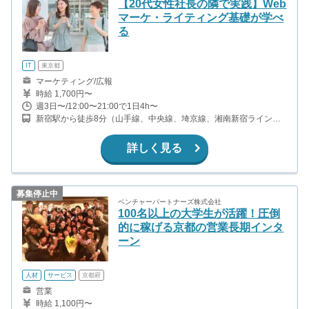
【20代女性社長の隣で実践】Web
マーケ・ライティング基礎が学べ
る
IT
東京都
マーケティング/広報
時給 1,700円〜
週3日〜/12:00〜21:00で1日4h〜
新宿駅から徒歩8分（山手線、中央線、埼京線、湘南新宿ライン、
ほか） 西新宿駅から徒歩3分（丸ノ内線） 新宿西口駅から徒歩6分
（都営大江戸線）
詳しく見る
募集停止中
ベンチャーパートナーズ株式会社
100名以上の大学生が活躍！圧倒
的に稼げる京都の営業長期インタ
ーン
人材
サービス
京都府
営業
時給 1,100円〜