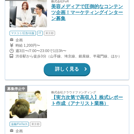
株式会社FoR
美容メディアで圧倒的なコンテン
ツ企画！マーケティングインター
ン募集
マスコミ/広告/出版
IT
東京都
企画
時給 1,200円〜
週3日〜/7:00〜23:00で1日3h〜
渋谷駅から徒歩3分（山手線、埼京線、銀座線、半蔵門線、ほか）
詳しく見る
募集停止中
株式会社クラウドファンディング
【実力次第で高収入】株式レポー
ト作成（アナリスト業務）
金融/FinTech
東京都
企画