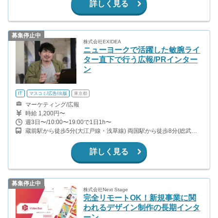
詳しく見る
募集停止中
株式会社EXIDEA
ニューヨークで活躍した敏腕ライ
ター直下で行う広報/PRインター
ン
IT
マスコミ/広告/出版
東京都
マーケティング/広報
時給 1,200円〜
週3日〜/10:00〜19:00で1日1h〜
蔵前駅から徒歩5分(大江戸線・浅草線) 両国駅から徒歩8分(総武
線・大江戸線)
詳しく見る
募集停止中
株式会社Next Stage
完全リモートOK！新規事業に関
われるデザイン制作の長期インタ
ーン