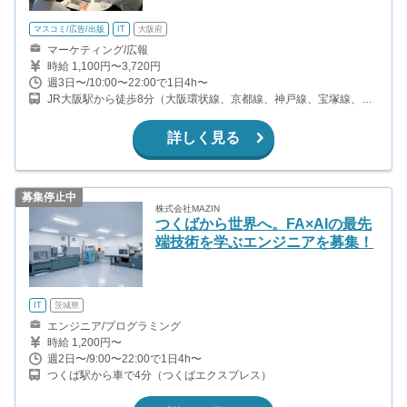
マスコミ/広告/出版
IT
大阪府
マーケティング/広報
時給 1,100円〜3,720円
週3日〜/10:00〜22:00で1日4h〜
JR大阪駅から徒歩8分（大阪環状線、京都線、神戸線、宝塚線、ほ
か） 阪急梅田駅から徒歩5分（JR東西線、学研都市線） 中津駅から
徒歩2分
詳しく見る
募集停止中
株式会社MAZIN
つくばから世界へ。FA×AIの最先
端技術を学ぶエンジニアを募集！
IT
茨城県
エンジニア/プログラミング
時給 1,200円〜
週2日〜/9:00〜22:00で1日4h〜
つくば駅から車で4分（つくばエクスプレス）