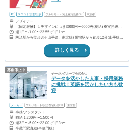
IT
マスコミ/広告/出版
フルリモート/完全在宅勤務OK
東京都
デザイナー
【固定報酬】１デザインにつき3000円〜6000円(税込) ※実務経験
の有無、能力によって別途報酬額は設定させて頂きます。
週1日〜/1:00〜23:55で1日1h〜
駒込駅から徒歩3分(山手線、南北線) 巣鴨駅から徒歩12分(山手線、
都営三田線) 西ヶ原駅から徒歩13分(南北線)
詳しく見る
募集停止中
そーせいグループ株式会社
データを活かした人事・採用業務
に挑戦！英語を活かしたい方も歓
迎
メーカー
フルリモート/完全在宅勤務OK
東京都
事務/アシスタント
時給 1,200円〜1,500円
週3日〜/6:00〜22:00で1日3h〜
半蔵門駅直結(半蔵門線）