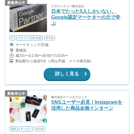
募集停止中
クロスシナジー株式会社
日本でたった5人しかいない、
Google認定マーケターの元で学
ぶ
IT
マスコミ/広告/出版
東京都
マーケティング/広報
要確認
週2日〜/11:00〜20:00で1日3h〜
駒込駅から徒歩5分（JR山手線、メトロ南北線）
詳しく見る
募集停止中
株式会社ケースオクロック
SNSユーザー必見！Instagramを
活用した商品企画インターン
商社
サービス
東京都