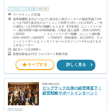
コンサルティング
人材
神奈川県
マーケティング/広報
成果報酬制 自分がつなげた就活生と就活メンターの面談実施で1件
につき750円 就活生のエージェント利用で1件につき1250円 →一件
の成約につき2000円の報酬となります 【月収例】 ユニットリーダ
ー（週15時間×4週=60時間稼働）の場合 個人成果：30件×2000円
＝60000 ＋ ユニットリーダー報酬：ユニット成約数
60件×300円＝18000円 ＝78000円（時給換算：約1300円） ※ユ
ニットリーダーとは インサイドセールスのメンバー4-5人ほどをま
とめるリーダー
週1日〜 / 1日1時間〜
新横浜駅徒歩15分 フルリモート勤務可能
キープする
詳しく見る
樹林AI株式会社
ビッグテック出身の経営陣直下！
経営戦略サポートインターン！
IT
東京都