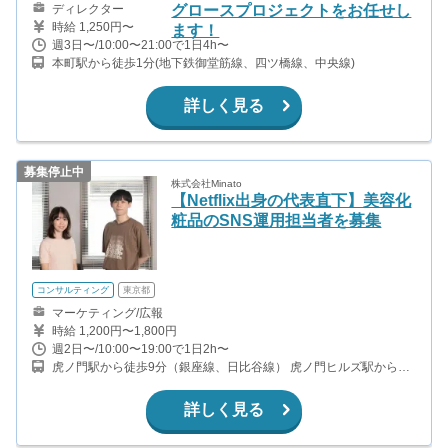
ディレクター
グロースプロジェクトをお任せし
時給 1,250円〜
ます！
週3日〜/10:00〜21:00で1日4h〜
本町駅から徒歩1分(地下鉄御堂筋線、四ツ橋線、中央線)
詳しく見る
募集停止中
株式会社Minato
【Netflix出身の代表直下】美容化
粧品のSNS運用担当者を募集
コンサルティング
東京都
マーケティング/広報
時給 1,200円〜1,800円
週2日〜/10:00〜19:00で1日2h〜
虎ノ門駅から徒歩9分（銀座線、日比谷線） 虎ノ門ヒルズ駅から徒
歩7分（日比谷線） 内幸町駅から徒歩7分（都営三田線）
詳しく見る