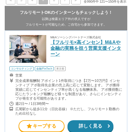
3
4
6
7
全990件中 121〜150件を表示
フルリモートOKのインターンもチェックしよう！
以降は検索エリア外の求人ですが
フルリモートが可能なため、ご自宅から参加できます。
M&Aソーシングパートナーズ株式会社
【フルリモ×高インセン】M&Aや
金融の実務を担う営業支援インタ
ーン
コンサルティング
金融/FinTech
東京都
営業
完全成果報酬制 アポイント1件取得につき【2万〜10万円】インセ
ンティブ アポ取得先企業の売上高に応じて変動します。 アポ獲得
実績に応じてインセンティブ率が高くなる報酬体系。 アポ獲得数に
応じたランキング報酬など様々な制度があり、さらにインセンティ
ブが発生する可能性があります。
週2日〜 / 1日3時間〜
広尾駅から徒歩11分（日比谷線） ※ただし、フルリモート勤務の
ため出社なし
キープする
詳しく見る