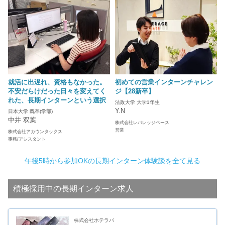
就活に出遅れ、資格もなかった。
初めての営業インターンチャレン
不安だらけだった日々を変えてく
ジ【28新卒】
れた、長期インターンという選択
法政大学 大学1年生
Y.N
日本大学 既卒(学部)
中井 双葉
株式会社レバレッジベース
営業
株式会社アカウンタックス
事務/アシスタント
午後5時から参加OKの長期インターン体験談を全て見る
積極採用中の長期インターン求人
株式会社ホテラバ