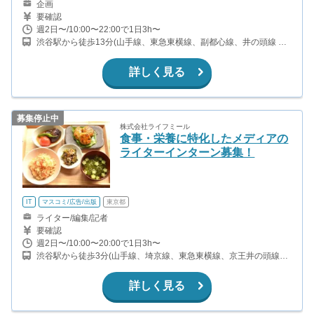
企画
要確認
週2日〜/10:00〜22:00で1日3h〜
渋谷駅から徒歩13分(山手線、東急東横線、副都心線、井の頭線 他)
神泉駅から徒歩4分(井の頭線)
詳しく見る
募集停止中
株式会社ライフミール
食事・栄養に特化したメディアの
ライターインターン募集！
IT
マスコミ/広告/出版
東京都
ライター/編集/記者
要確認
週2日〜/10:00〜20:00で1日3h〜
渋谷駅から徒歩3分(山手線、埼京線、東急東横線、京王井の頭線
他)
詳しく見る