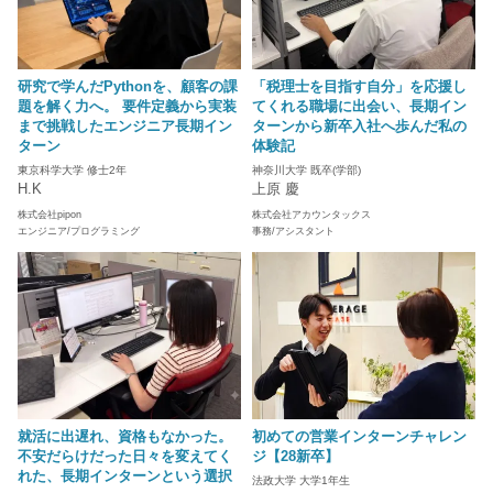
研究で学んだPythonを、顧客の課
「税理士を目指す自分」を応援し
題を解く力へ。 要件定義から実装
てくれる職場に出会い、長期イン
まで挑戦したエンジニア長期イン
ターンから新卒入社へ歩んだ私の
ターン
体験記
東京科学大学 修士2年
神奈川大学 既卒(学部)
H.K
上原 慶
株式会社pipon
株式会社アカウンタックス
エンジニア/プログラミング
事務/アシスタント
就活に出遅れ、資格もなかった。
初めての営業インターンチャレン
不安だらけだった日々を変えてく
ジ【28新卒】
れた、長期インターンという選択
法政大学 大学1年生