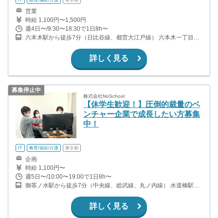
営業
時給 1,100円〜1,500円
週4日〜/9:30〜18:30で1日8h〜
六本木駅から徒歩7分（日比谷線、都営大江戸線） 六本木一丁目駅
直通（南北線）
詳しく見る
募集停止中
株式会社NoSchool
【休学生歓迎！】圧倒的裁量のベ
ンチャー企業で成長したい方募集
中！
IT
教育/福祉/介護
東京都
企画
時給 1,100円〜
週5日〜/10:00〜19:00で1日8h〜
御茶ノ水駅から徒歩7分（中央線、総武線、丸ノ内線） 水道橋駅か
ら徒歩9分（中央線、総武線、三田線） 本郷三丁目駅から徒歩7分
（丸ノ内線、大江戸線）
詳しく見る