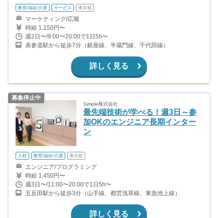
教育/福祉/介護
サービス
東京都
マーケティング/広報
時給 1,150円〜
週2日〜/9:00〜20:00で1日5h〜
表参道駅から徒歩7分（銀座線、半蔵門線、千代田線）
詳しく見る
募集停止中
Simple株式会社
最先端技術が学べる！週3日～参
加OKのエンジニア長期インター
ン
人材
教育/福祉/介護
東京都
エンジニア/プログラミング
時給 1,450円〜
週3日〜/11:00〜20:00で1日5h〜
五反田駅から徒歩3分（山手線、都営浅草線、東急池上線）
詳しく見る