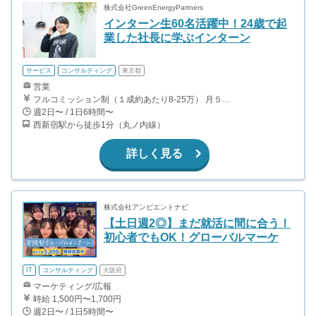
株式会社GreenEnergyPartners
インターン生60名活躍中！24歳で起
業した社長に学ぶインターン
サービス
コンサルティング
東京都
営業
フルコミッション制（１成約あたり8-25万） 月５０万以上稼ぐインターン生も多数います！ ■収入例 ○入社１ヶ月目（明治大学2年生） 役職：アポインター 月間１契約×８万円＝８万円 ＋交通費 ○入社３ヶ月目（東京大学２年生） 役職：アポインター（ランク：ブロンズ） 月間３契約×10万円＝30万円 ＋交通費 ○入社６ヶ月目（早稲田大学３年生） 役職：アポインター（ランク：シルバー） 月間５契約×12万円＝60万円 ＋交通費 ○入社15ヶ月目（慶應大学３年生） 役職：クローザー 月間３契約×25万＝75万円 ＋交通費
週2日〜 / 1日6時間〜
西新宿駅から徒歩1分（丸ノ内線）
詳しく見る
株式会社アンビエントナビ
【土日週2◎】まだ就活に間に合う！
初心者でもOK！グローバルマーケ
IT
コンサルティング
大阪府
マーケティング/広報
時給 1,500円〜1,700円
週2日〜 / 1日5時間〜