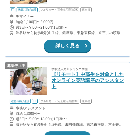
IT
教育/福祉/介護
フルリモート/完全在宅勤務OK
東京都
デザイナー
時給 1,100円〜2,000円
週3日〜/7:00〜21:00で1日3h〜
渋谷駅から徒歩8分(山手線、銀座線、東急東横線、京王井の頭線 ほ
か)
詳しく見る
募集停止中
学校法人角川ドワンゴ学園
【リモート】中高生を対象とした
オンライン英語講座のアシスタン
ト
教育/福祉/介護
IT
フルリモート/完全在宅勤務OK
東京都
事務/アシスタント
時給 1,300円〜
週2日〜/9:00〜18:00で1日3h〜
渋谷駅から徒歩6分（山手線、田園都市線、東急東横線、京王井の
頭線 ほか） 表参道駅から徒歩8分（銀座線、半蔵門線、千代田線）
明治神宮前駅から徒歩12分（千代田線、副都心線）