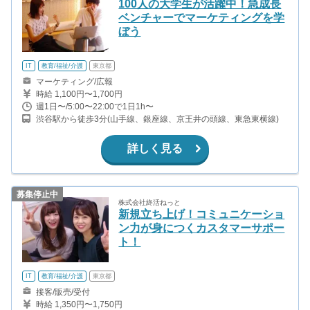
100人の大学生が活躍中！急成長
ベンチャーでマーケティングを学
ぼう
IT
教育/福祉/介護
東京都
マーケティング/広報
時給 1,100円〜1,700円
週1日〜/5:00〜22:00で1日1h〜
渋谷駅から徒歩3分(山手線、銀座線、京王井の頭線、東急東横線)
詳しく見る
募集停止中
株式会社終活ねっと
新規立ち上げ！コミュニケーショ
ン力が身につくカスタマーサポー
ト！
IT
教育/福祉/介護
東京都
接客/販売/受付
時給 1,350円〜1,750円