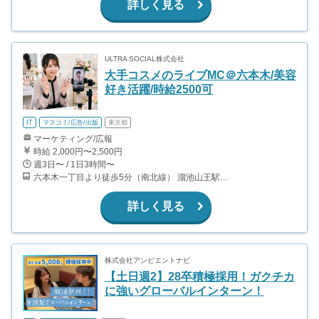
詳しく見る
ULTRA SOCIAL株式会社
大手コスメのライブMC＠六本木/美容
好き活躍/時給2500可
IT
マスコミ/広告/出版
東京都
マーケティング/広報
時給 2,000円〜2,500円
週3日〜 / 1日3時間〜
六本木一丁目より徒歩5分（南北線） 溜池山王駅より徒歩10分（銀座線） 六本木駅より徒歩12分（日比谷線）
詳しく見る
株式会社アンビエントナビ
【土日週2】28卒積極採用！ガクチカ
に強いグローバルインターン！