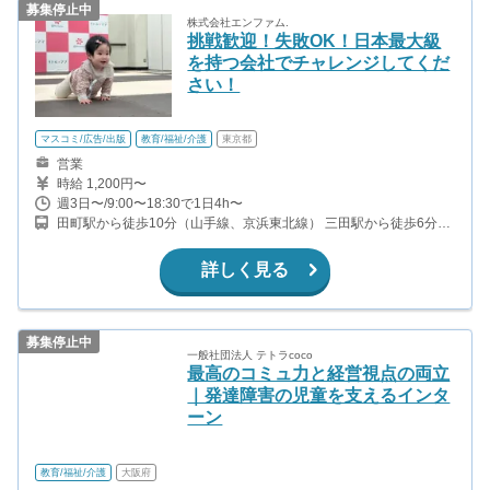
募集停止中
株式会社エンファム.
挑戦歓迎！失敗OK！日本最大級
を持つ会社でチャレンジしてくだ
さい！
マスコミ/広告/出版
教育/福祉/介護
東京都
営業
時給 1,200円〜
週3日〜/9:00〜18:30で1日4h〜
田町駅から徒歩10分（山手線、京浜東北線） 三田駅から徒歩6分
（都営浅草線、都営三田線） 浜松町駅から徒歩12分（山手線、京
浜東北線、東京モノレール） 芝公園駅から徒歩7分（都営三田線）
詳しく見る
募集停止中
一般社団法人 テトラcoco
最高のコミュ力と経営視点の両立
｜発達障害の児童を支えるインタ
ーン
教育/福祉/介護
大阪府