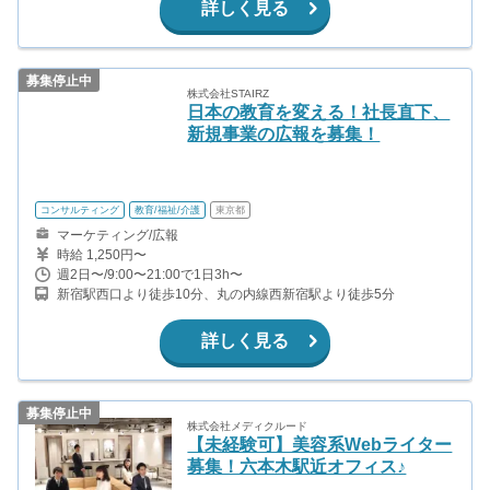
詳しく見る
募集停止中
株式会社STAIRZ
日本の教育を変える！社長直下、
新規事業の広報を募集！
コンサルティング
教育/福祉/介護
東京都
マーケティング/広報
時給 1,250円〜
週2日〜/9:00〜21:00で1日3h〜
新宿駅西口より徒歩10分、丸の内線西新宿駅より徒歩5分
詳しく見る
募集停止中
株式会社メディクルード
【未経験可】美容系Webライター
募集！六本木駅近オフィス♪