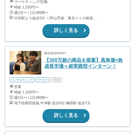
マーケティング/広報
時給 1,250円〜
週2日〜 / 1日3時間〜
渋谷駅より徒歩5分（JR山手線、東京メトロ銀座・半蔵門・副都心線）
詳しく見る
株式会社DRAFT
【300万超の商品を提案】高単価×急
成長市場＝超実践型インターン！
コンサルティング
サービス
大阪府
営業
時給 1,200円〜
週2日〜 / 1日3時間〜
地下鉄御堂筋線 中津駅 徒歩6分 梅田駅 徒歩7分
詳しく見る