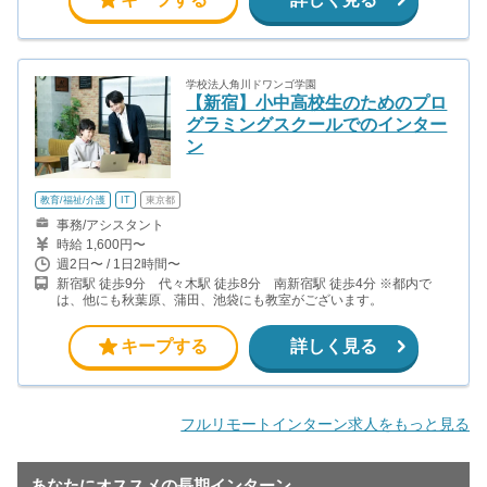
学校法人角川ドワンゴ学園
【新宿】小中高校生のためのプロ
グラミングスクールでのインター
ン
教育/福祉/介護
IT
東京都
事務/アシスタント
時給 1,600円〜
週2日〜 / 1日2時間〜
新宿駅 徒歩9分 代々木駅 徒歩8分 南新宿駅 徒歩4分 ※都内で
は、他にも秋葉原、蒲田、池袋にも教室がございます。
キープする
詳しく見る
フルリモートインターン求人をもっと見る
あなたにオススメの長期インターン