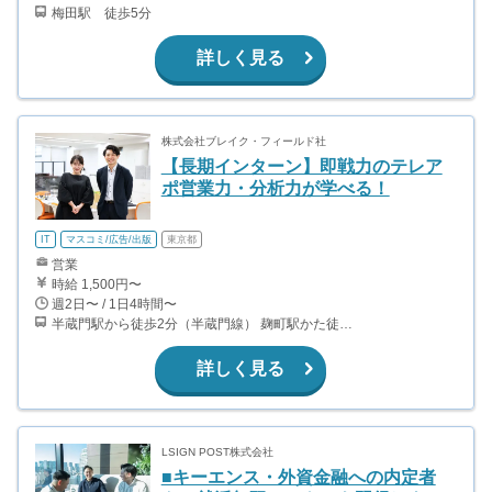
梅田駅 徒歩5分
詳しく見る
株式会社ブレイク・フィールド社
【長期インターン】即戦力のテレア
ポ営業力・分析力が学べる！
IT
マスコミ/広告/出版
東京都
営業
時給 1,500円〜
週2日〜 / 1日4時間〜
半蔵門駅から徒歩2分（半蔵門線） 麹町駅かた徒歩10分（有楽町線）
詳しく見る
LSIGN POST株式会社
■キーエンス・外資金融への内定者