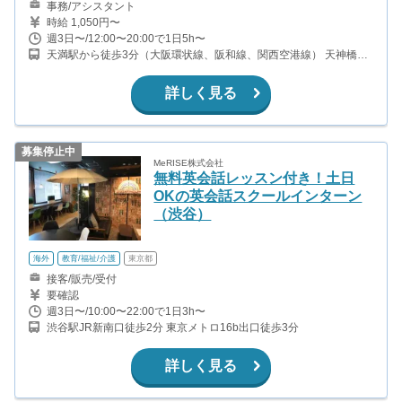
事務/アシスタント
時給 1,050円〜
週3日〜/12:00〜20:00で1日5h〜
天満駅から徒歩3分（大阪環状線、阪和線、関西空港線） 天神橋筋
六丁目駅から徒歩7分（大阪メトロ堺筋線、谷町線、阪急千里線）
扇町駅から徒歩4分（堺筋線） 中崎町駅から徒歩6分（谷町線）
詳しく見る
募集停止中
MeRISE株式会社
無料英会話レッスン付き！土日
OKの英会話スクールインターン
（渋谷）
海外
教育/福祉/介護
東京都
接客/販売/受付
要確認
週3日〜/10:00〜22:00で1日3h〜
渋谷駅JR新南口徒歩2分 東京メトロ16b出口徒歩3分
詳しく見る