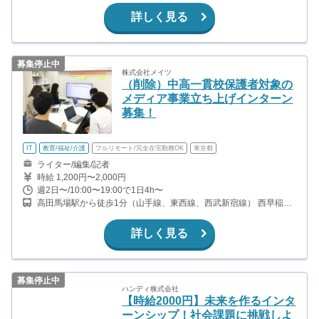
浜東北線、東京モノレール） 芝公園駅から徒歩7分（都営三田線）
詳しく見る
募集停止中
株式会社メイツ
（削除）中高一貫校保護者対象の
メディア事業立ち上げインターン
募集！
IT
教育/福祉/介護
フルリモート/完全在宅勤務OK
東京都
ライター/編集/記者
時給 1,200円〜2,000円
週2日〜/10:00〜19:00で1日4h〜
高田馬場駅から徒歩1分（山手線、東西線、西武新宿線） 西早稲田
駅から徒歩7分（副都心線）
詳しく見る
募集停止中
ハンディ株式会社
【時給2000円】未来を作るインタ
ーンシップ！社会課題に挑戦しよ