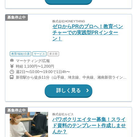
募集停止中
株式会社HONEYTHING
ゼロからPRのプロへ！教育ベン
チャーでの実践型PRインター
ン！
教育/福祉/介護
サービス
東京都
マーケティング/広報
時給 1,100円〜1,200円
週2日〜/10:00〜19:00で1日4h〜
新宿駅から徒歩11分（山手線、埼京線、中央線、湘南新宿ライン、
ほか） 代々木駅から徒歩8分（山手線、中央線、総武線、大江戸
線） 南新宿駅から徒歩6分（小田急線） 参宮橋駅から徒歩8分（小
詳しく見る
田急線）
募集停止中
株式会社ルビス
パワポクリエイター募集！スライ
ド資料のテンプレート作成しませ
んか？