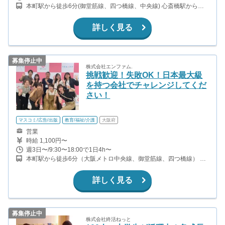
本町駅から徒歩6分(御堂筋線、四つ橋線、中央線) 心斎橋駅から徒
歩7分(長堀鶴見緑地線、御堂筋線) 長堀橋駅から徒歩8分(堺筋線、
長堀鶴見緑地線) 堺筋本町駅から徒歩8分(堺筋線、中央線)
詳しく見る
募集停止中
株式会社エンファム.
挑戦歓迎！失敗OK！日本最大級
を持つ会社でチャレンジしてくだ
さい！
マスコミ/広告/出版
教育/福祉/介護
大阪府
営業
時給 1,100円〜
週3日〜/9:30〜18:00で1日4h〜
本町駅から徒歩6分（大阪メトロ中央線、御堂筋線、四つ橋線） 堺
筋本町駅から徒歩9分（大阪メトロ中央線、堺筋線） 北浜駅から徒
歩9分（堺筋線、京阪本線）
詳しく見る
募集停止中
株式会社終活ねっと