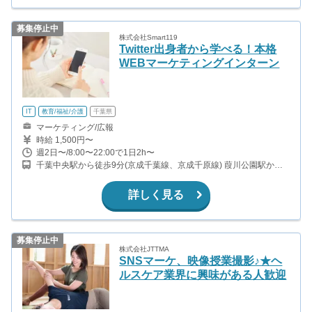
募集停止中
株式会社Smart119
Twitter出身者から学べる！本格
WEBマーケティングインターン
IT
教育/福祉/介護
千葉県
マーケティング/広報
時給 1,500円〜
週2日〜/8:00〜22:00で1日2h〜
千葉中央駅から徒歩9分(京成千葉線、京成千原線) 葭川公園駅から
徒歩3分(千葉都市モノレール) 栄町駅から徒歩8分(千葉都市モノレ
ール) 県庁前駅から徒歩9分(千葉都市モノレール)
詳しく見る
募集停止中
株式会社JTTMA
SNSマーケ、映像授業撮影♪★ヘ
ルスケア業界に興味がある人歓迎