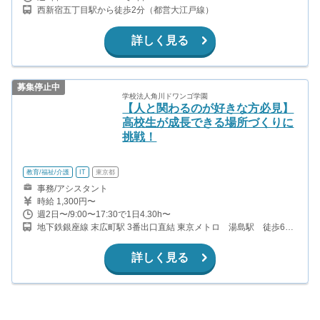
西新宿五丁目駅から徒歩2分（都営大江戸線）
詳しく見る
募集停止中
学校法人角川ドワンゴ学園
【人と関わるのが好きな方必見】
高校生が成長できる場所づくりに
挑戦！
教育/福祉/介護
IT
東京都
事務/アシスタント
時給 1,300円〜
週2日〜/9:00〜17:30で1日4.30h〜
地下鉄銀座線 末広町駅 3番出口直結 東京メトロ 湯島駅 徒歩6
分 JR秋葉原駅 徒歩7分
詳しく見る