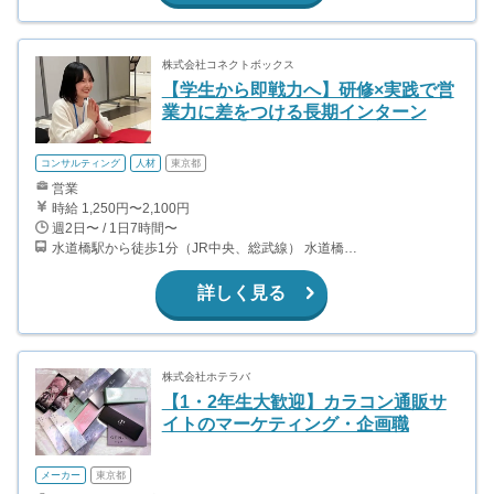
株式会社コネクトボックス
【学生から即戦力へ】研修×実践で営
業力に差をつける長期インターン
コンサルティング
人材
東京都
営業
時給 1,250円〜2,100円
週2日〜 / 1日7時間〜
水道橋駅から徒歩1分（JR中央、総武線） 水道橋駅から徒歩6分（都営三田線）
詳しく見る
株式会社ホテラバ
【1・2年生大歓迎】カラコン通販サ
イトのマーケティング・企画職
メーカー
東京都