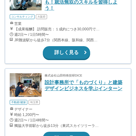
も！就活無双のスキルを習得しよ
う！
コンサルティング
大阪府
営業
【成果報酬】 訪問販売：１成約につき30,000円です。 例えば、光インターネットの成約であれば、平均的に2.5日で1件の契約が見込めます。（12,000円/1日6時間稼働） ＜月収例＞月に100万以上稼ぐ方もいます！ ・月5件成約：150,000円 ・月15件成約：450,000円 ・月30成約：900,000円➕マネジメントインセンティブ300,000円 合計1,200,000円 時給換算で2,000円程度が、平均的なインターン生の報酬となっています。
週2日〜 / 1日5時間〜
JR難波駅から徒歩7分（関西本線、阪和線、関西空港線） 大阪難波駅から徒歩13分（近鉄奈良線、阪神なんば線） 桜川駅から徒歩4分（大阪メトロ千日前線、阪神なんば線）
詳しく見る
株式会社山田特殊技研DICE
設計事務所で「ものづくり」と建築
デザインビジネスを学ぶインターン
不動産/建築
埼玉県
デザイナー
時給 1,200円〜
週2日〜 / 1日4時間〜
獨協大学前駅から徒歩13分（東武スカイツリーライン、東武伊勢崎線、東武日光線、鬼怒川線）