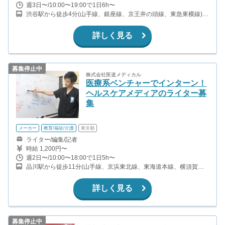
週3日〜/10:00〜19:00で1日6h〜
渋谷駅から徒歩4分(山手線、銀座線、京王井の頭線、東急東横線)
表参道駅から徒歩10分(銀座線、半蔵門線、千代田線)
詳しく見る
募集停止中
株式会社医道メディカル
医療系ベンチャーでインターン！
ヘルスケアメディアのライター募
集
メーカー
教育/福祉/介護
東京都
ライター/編集/記者
時給 1,200円〜
週2日〜/10:00〜18:00で1日5h〜
品川駅から徒歩11分(山手線、京浜東北線、東海道本線、横須賀線
ほか) 北品川駅から徒歩4分(京急本線) 新馬場駅から徒歩8分(京急本
線)
詳しく見る
募集停止中