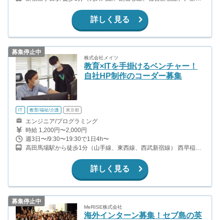
駅 徒歩5分（山手線、中央線、湘南新宿ライン、京王線、小田急線
など）。
詳しく見る
募集停止中
株式会社メイツ
教育×ITを手掛けるベンチャー！
自社HP制作のコーダー募集
IT
教育/福祉/介護
東京都
エンジニア/プログラミング
時給 1,200円〜2,000円
週3日〜/9:30〜19:30で1日4h〜
高田馬場駅から徒歩1分（山手線、東西線、西武新宿線） 西早稲田
駅から徒歩7分（副都心線）
詳しく見る
募集停止中
MeRISE株式会社
海外インターン募集！セブ島の英