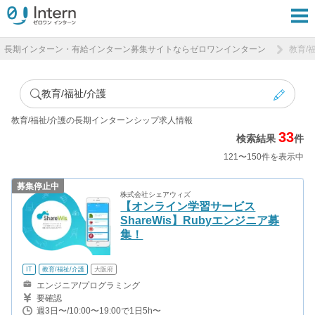
長期インターン・有給インターン募集サイトならゼロワンインターン
教育/
教育/福祉/介護
教育/福祉/介護の長期インターンシップ求人情報
33
検索結果
件
121〜150件を表示中
募集停止中
株式会社シェアウィズ
【オンライン学習サービス
ShareWis】Rubyエンジニア募
集！
IT
教育/福祉/介護
大阪府
エンジニア/プログラミング
要確認
週3日〜/10:00〜19:00で1日5h〜