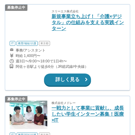
募集停止中
スリーエス株式会社
新規事業立ち上げ！「介護×デジ
タル」の仕組みを支える実践イン
ターン
IT
教育/福祉/介護
東京都
事務/アシスタント
時給 1,400円〜
週3日〜/9:00〜18:00で1日4h〜
阿佐ヶ谷駅より徒歩6分（JR総武線/中央線）
詳しく見る
募集停止中
株式会社メドレー
一戦力として事業に貢献し、成長
したい学生インターン募集！医療
×IT
IT
教育/福祉/介護
東京都