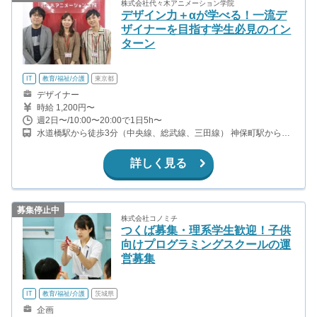
株式会社代々木アニメーション学院
デザイン力＋αが学べる！一流デ
ザイナーを目指す学生必見のイン
ターン
IT
教育/福祉/介護
東京都
デザイナー
時給 1,200円〜
週2日〜/10:00〜20:00で1日5h〜
水道橋駅から徒歩3分（中央線、総武線、三田線） 神保町駅から徒
歩9分（半蔵門線、新宿線、三田線） 九段下駅から徒歩11分（半蔵
門線、東西線、新宿線） 御茶ノ水駅から徒歩9分（中央線、総武
詳しく見る
線、丸ノ内線）
募集停止中
株式会社コノミチ
つくば募集・理系学生歓迎！子供
向けプログラミングスクールの運
営募集
IT
教育/福祉/介護
茨城県
企画