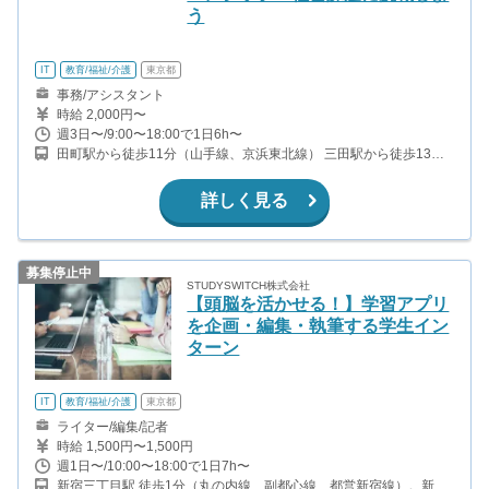
う
IT
教育/福祉/介護
東京都
事務/アシスタント
時給 2,000円〜
週3日〜/9:00〜18:00で1日6h〜
田町駅から徒歩11分（山手線、京浜東北線） 三田駅から徒歩13分
（都営浅草線、都営三田線）
詳しく見る
募集停止中
STUDYSWITCH株式会社
【頭脳を活かせる！】学習アプリ
を企画・編集・執筆する学生イン
ターン
IT
教育/福祉/介護
東京都
ライター/編集/記者
時給 1,500円〜1,500円
週1日〜/10:00〜18:00で1日7h〜
新宿三丁目駅 徒歩1分（丸の内線、副都心線、都営新宿線）。新宿