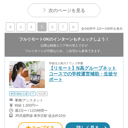
次のページを見る
5
3
4
6
7
全242件中 121〜150件を表示
フルリモートOKのインターンもチェックしよう！
以降は検索エリア外の求人ですが
フルリモートが可能なため、ご自宅から参加できます。
学校法人角川ドワンゴ学園
【リモート】N高グループネット
コースでの学校運営補助・生徒サ
ポート
教育/福祉/介護
IT
埼玉県
事務/アシスタント
時給 1,300円〜
週2日〜 / 1日5時間〜
JR武蔵野線 東所沢駅 徒歩約10分
キープする
詳しく見る