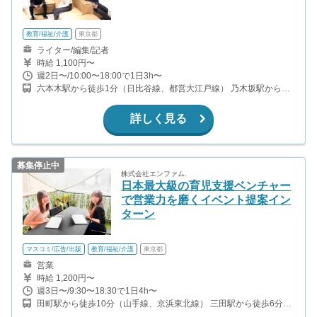
教育/福祉/介護
東京都
ライター/編集/記者
時給 1,100円〜
週2日〜/10:00〜18:00で1日3h〜
六本木駅から徒歩1分（日比谷線、都営大江戸線） 乃木坂駅から徒
歩9分（千代田線） 六本木一丁目駅から徒歩10分（南北線）
詳しく見る
募集停止中
株式会社エンファム.
日本最大級の育児支援ベンチャー
で営業力を磨くイベント提案イン
ターン
マスコミ/広告/出版
教育/福祉/介護
東京都
営業
時給 1,200円〜
週3日〜/9:30〜18:30で1日4h〜
田町駅から徒歩10分（山手線、京浜東北線） 三田駅から徒歩6分
（都営浅草線、都営三田線） 浜松町駅から徒歩12分（山手線、京