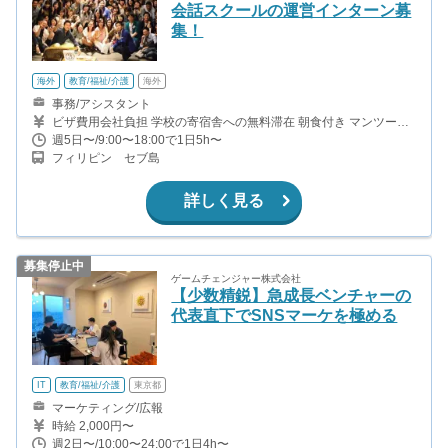
会話スクールの運営インターン募
集！
海外
教育/福祉/介護
海外
事務/アシスタント
ビザ費用会社負担 学校の寄宿舎への無料滞在 朝食付き マンツーマ
ン英語レッスンを受講可能(※繁忙期除く） TOEIC受験費用補助（3
週5日〜/9:00〜18:00で1日5h〜
ヶ月に1回） ※現地への渡航費のみ自己負担となります。
フィリピン セブ島
詳しく見る
募集停止中
ゲームチェンジャー株式会社
【少数精鋭】急成長ベンチャーの
代表直下でSNSマーケを極める
IT
教育/福祉/介護
東京都
マーケティング/広報
時給 2,000円〜
週2日〜/10:00〜24:00で1日4h〜