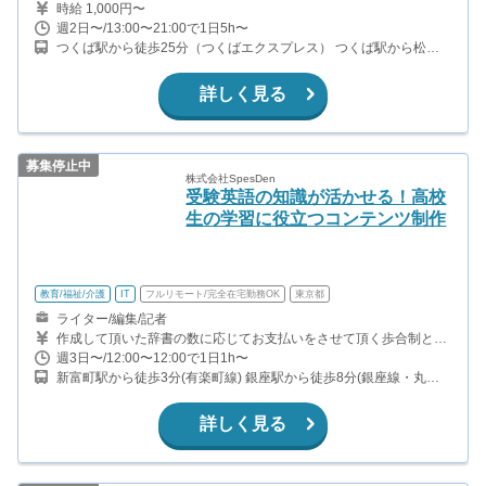
時給 1,000円〜
週2日〜/13:00〜21:00で1日5h〜
つくば駅から徒歩25分（つくばエクスプレス） つくば駅から松代
二丁目南までバス14分、バス停から徒歩２分 つくば駅から車6分
詳しく見る
募集停止中
株式会社SpesDen
受験英語の知識が活かせる！高校
生の学習に役立つコンテンツ制作
教育/福祉/介護
IT
フルリモート/完全在宅勤務OK
東京都
ライター/編集/記者
作成して頂いた辞書の数に応じてお支払いをさせて頂く歩合制とな
ります。1項目登録につき2,000〜2,500円 (1件あたりの作業時間
週3日〜/12:00〜12:00で1日1h〜
45〜90分程度)
新富町駅から徒歩3分(有楽町線) 銀座駅から徒歩8分(銀座線・丸ノ
内線・日比谷線) 有楽町駅から徒歩10分(山手線・有楽町線)
詳しく見る