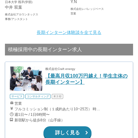
Y.N
日本大学 既卒(学部)
中井 双葉
株式会社レバレッジベース
営業
株式会社アカウンタックス
事務/アシスタント
長期インターン体験談を全て見る
積極採用中の長期インターン求人
株式会社Craft energy
【最高月収100万円越え！学生主体の
長期インターン】
サービス
コンサルティング
東京都
営業
フルコミッション制（１成約あたり10~25万） 時給換算で（2000円〜2500円）程度が目安となります。 月100万を稼ぐ学生多数在籍しています。 ■収入例 〇入社1か月目（早稲田大学2年生） 役職：アポインター 月間1契約×10万円＝10万円 ＋交通費 〇入社3か月目（明治大学2年生） 役職：アポインター 月間2契約×13万円＝26万円 ＋交通費 〇入社6か月目（慶應義塾大学3年生） 役職：アポインター 月間5契約×15万円＝75万円 ＋交通費 〇入社15か月目（東京大学3年生） 役職：クローザー 月間3契約×25万=75万円 ＋交通費 交通費支給あり
週1日〜 / 1日6時間〜
新宿駅から徒歩8分（山手線）
詳しく見る