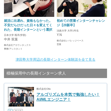
就活に出遅れ、資格もなかった。
初めての営業インターンチャレン
不安だらけだった日々を変えてく
ジ【28新卒】
れた、長期インターンという選択
法政大学 大学1年生
Y.N
日本大学 既卒(学部)
中井 双葉
株式会社レバレッジベース
営業
株式会社アカウンタックス
事務/アシスタント
津田塾大学周辺の長期インターン体験談を全て見る
積極採用中の長期インターン求人
株式会社Ollo
アルゴリズムを本気で勉強したい！
AI/MLエンジニア！
IT
東京都