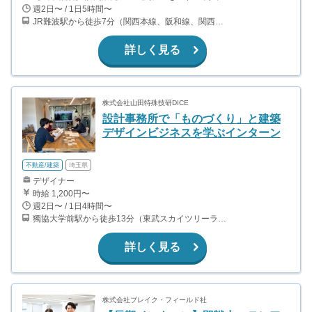
週2日〜 / 1日5時間〜
JR難波駅から徒歩7分（関西本線、阪和線、関西空港線） 大阪難波駅から徒歩13分（近鉄奈良線、阪神なんば線） 桜川駅から徒歩4分（大阪メトロ千日前線、阪神なんば線）
詳しく見る
株式会社山田特殊技研DICE
設計事務所で「ものづくり」と建築
デザインビジネスを学ぶインターン
不動産/建築
埼玉県
デザイナー
時給 1,200円〜
週2日〜 / 1日4時間〜
獨協大学前駅から徒歩13分（東武スカイツリーライン、東武伊勢崎線、東武日光線、鬼怒川線）
詳しく見る
株式会社ブレイク・フィールド社