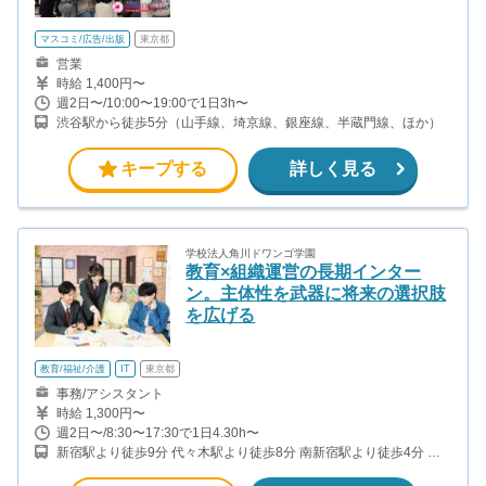
マスコミ/広告/出版
東京都
営業
時給 1,400円〜
週2日〜/10:00〜19:00で1日3h〜
渋谷駅から徒歩5分（山手線、埼京線、銀座線、半蔵門線、ほか）
キープする
詳しく見る
学校法人角川ドワンゴ学園
教育×組織運営の長期インター
ン。主体性を武器に将来の選択肢
を広げる
教育/福祉/介護
IT
東京都
事務/アシスタント
時給 1,300円〜
週2日〜/8:30〜17:30で1日4.30h〜
新宿駅より徒歩9分 代々木駅より徒歩8分 南新宿駅より徒歩4分 同
エリア内の他キャンパスでの勤務も可能です！ （御茶ノ水、秋葉
原、晴海、東陽町、錦糸町駅北口）