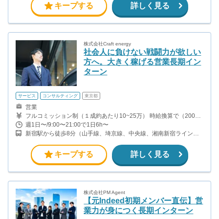
キープする
詳しく見る
株式会社Craft energy
社会人に負けない戦闘力が欲しい
方へ。大きく稼げる営業長期イン
ターン
サービス
コンサルティング
東京都
営業
フルコミッション制（１成約あたり10~25万） 時給換算で（2000
円〜2500円）程度が目安となります。 月100万を稼ぐ学生多数在籍
週1日〜/9:00〜21:00で1日6h〜
しています。 ■収入例 〇入社1か月目（九州大学2年生） 役職：ア
新宿駅から徒歩8分（山手線、埼京線、中央線、湘南新宿ライン、
ポインター 月間1契約×10万円＝10万円 ＋交通費 〇入社3か月目
ほか）
（福岡大学2年生） 役職：アポインター 月間2契約×13万円＝26万
円 ＋交通費 〇入社6か月目（西南大学3年生） 役職：アポインター
キープする
詳しく見る
月間5契約×15万円＝75万円 ＋交通費 〇入社15か月目（長崎大学3
年生） 役職：クローザー 月間3契約×25万=75万円 ＋交通費
株式会社PM Agent
【元Indeed初期メンバー直伝】営
業力が身につく長期インターン