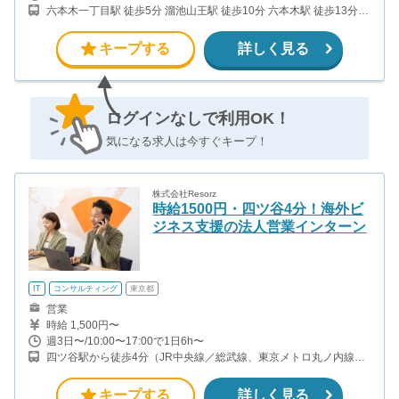
六本木一丁目駅 徒歩5分 溜池山王駅 徒歩10分 六本木駅 徒歩13分
赤坂駅 徒歩12分
キープする
詳しく見る
ログインなしで利用OK！
気になる求人は今すぐキープ！
株式会社Resorz
時給1500円・四ツ谷4分！海外ビ
ジネス支援の法人営業インターン
IT
コンサルティング
東京都
営業
時給 1,500円〜
週3日〜/10:00〜17:00で1日6h〜
四ツ谷駅から徒歩4分（JR中央線／総武線、東京メトロ丸ノ内線／
南北線）
キープする
詳しく見る