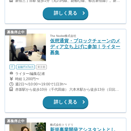
新宿三丁目駅 徒歩1分（丸の内線、副都心線、都営新宿線）。新宿
駅 徒歩5分（山手線、中央線、湘南新宿ライン、京王線、小田急線
など）。
詳しく見る
募集停止中
The Nodist株式会社
仮想通貨・ブロックチェーンのメ
ディア立ち上げに参加！ライター
募集
IT
金融/FinTech
東京都
ライター/編集/記者
時給 1,200円〜
週2日〜/10:00〜19:00で1日3h〜
赤坂駅から徒歩10分（千代田線） 六本木駅から徒歩13分（日比谷
線、大江戸線） 六本木一丁目駅から徒歩4分（南北線） 溜池山王駅
から徒歩10分（銀座線、南北線）
詳しく見る
募集停止中
株式会社トリドリ
新規事業開発アシスタントとし