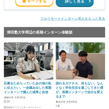
キープする
詳しく見る
フルリモートインターン求人をもっと見る
津田塾大学周辺の長期インターン体験談
応募をためらっていたあの頃の私
語れるガクチカ、何もない。なん
に伝えたい。一歩踏み出した長期
となく学生生活を過ごしてきた僕
インターンで掴んだ成果と自信
が、長期インターンで自分を変え
るまで
成城大学 大学3年生
O.H
東洋大学 大学3年生
I.K
株式会社インフィニティエージェント