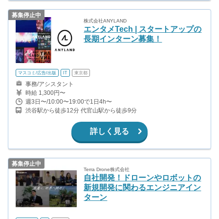
募集停止中
株式会社ANYLAND
エンタメTech | スタートアップの
長期インターン募集！
マスコミ/広告/出版
IT
東京都
事務/アシスタント
時給 1,300円〜
週3日〜/10:00〜19:00で1日4h〜
渋谷駅から徒歩12分 代官山駅から徒歩9分
詳しく見る
募集停止中
Terra Drone株式会社
自社開発！ドローンやロボットの
新規開発に関わるエンジニアイン
ターン