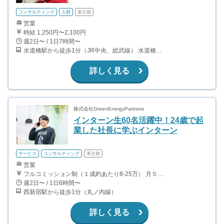
コンサルティング
人材
東京都
営業
時給 1,250円〜2,100円
週2日〜 / 1日7時間〜
水道橋駅から徒歩1分（JR中央、総武線） 水道橋駅から徒歩6分（都営三田線）
詳しく見る
株式会社GreenEnergyPartners
インターン生60名活躍中！24歳で起
業した社長に学ぶインターン
サービス
コンサルティング
東京都
営業
フルコミッション制（１成約あたり8-25万） 月５０万以上稼ぐインターン生も多数います！ ■収入例 ○入社１ヶ月目（明治大学2年生） 役職：アポインター 月間１契約×８万円＝８万円 ＋交通費 ○入社３ヶ月目（東京大学２年生） 役職：アポインター（ランク：ブロンズ） 月間３契約×10万円＝30万円 ＋交通費 ○入社６ヶ月目（早稲田大学３年生） 役職：アポインター（ランク：シルバー） 月間５契約×12万円＝60万円 ＋交通費 ○入社15ヶ月目（慶應大学３年生） 役職：クローザー 月間３契約×25万＝75万円 ＋交通費
週2日〜 / 1日6時間〜
西新宿駅から徒歩1分（丸ノ内線）
詳しく見る