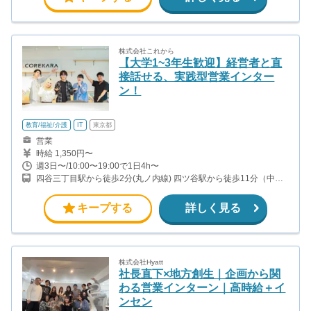
株式会社これから
【大学1~3年生歓迎】経営者と直
接話せる、実践型営業インター
ン！
教育/福祉/介護
IT
東京都
営業
時給 1,350円〜
週3日〜/10:00〜19:00で1日4h〜
四谷三丁目駅から徒歩2分(丸ノ内線) 四ツ谷駅から徒歩11分（中央
線、総武線、丸ノ内線、南北線） 曙橋駅から徒歩10分(都営新宿線)
信濃町駅から徒歩12分(JR総武線)
キープする
詳しく見る
株式会社Hyatt
社長直下×地方創生｜企画から関
わる営業インターン｜高時給＋イ
ンセン