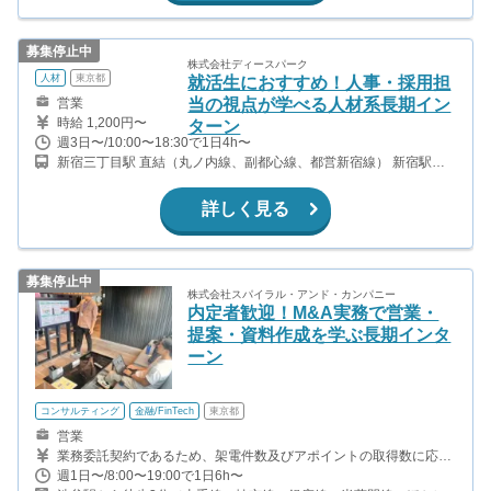
募集停止中
株式会社ディースパーク
人材
東京都
就活生におすすめ！人事・採用担
営業
当の視点が学べる人材系長期イン
時給 1,200円〜
ターン
週3日〜/10:00〜18:30で1日4h〜
新宿三丁目駅 直結（丸ノ内線、副都心線、都営新宿線） 新宿駅か
ら徒歩7分（山手線、中央線、京王線、小田急線 ほか） 新宿御苑前
駅から徒歩7分（丸ノ内線） 新宿西口駅から徒歩10分（都営大江戸
詳しく見る
線）
募集停止中
株式会社スパイラル・アンド・カンパニー
内定者歓迎！M&A実務で営業・
提案・資料作成を学ぶ長期インタ
ーン
コンサルティング
金融/FinTech
東京都
営業
業務委託契約であるため、架電件数及びアポイントの取得数に応じ
てお支払いします。 ・売りアポ1つ取ると15,000〜30,000円 (前月
週1日〜/8:00〜19:00で1日6h〜
の実績等により変動) ・1架電につき17〜23円 (同上) ・さらに1日の