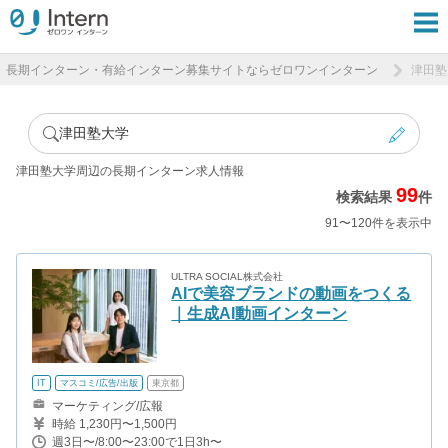
長期インターン・有給インターン募集サイトならゼロワンインターン
津田塾
津田塾大学
津田塾大学周辺の長期インターン求人情報
99
検索結果
件
91〜120件を表示中
ULTRA SOCIAL株式会社
AIで美容ブランドの動画をつくる
｜生成AI動画インターン
IT
マスコミ/広告/出版
東京都
マーケティング/広報
時給 1,230円〜1,500円
週3日〜/8:00〜23:00で1日3h〜