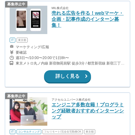
募集停止中
MIL株式会社
売れる広告を作る！webマーケ・
企画・記事作成のインターン募
集！
IT
東京都
マーケティング/広報
要確認
週3日〜/10:00〜20:00で1日8h〜
東京メトロ丸ノ内線 新宿御苑前駅 徒歩3分 / 都営新宿線 新宿三丁目
駅 徒歩9分 / 東京メトロ丸ノ内線 四谷三丁目駅 徒歩9分
詳しく見る
募集停止中
アクセルユニバース株式会社
エンジニア多数在籍！プログラミ
ング経験者おすすめインターンシ
ップ
IT
コンサルティング
フルリモート/完全在宅勤務OK
東京都