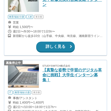
ン
教育/福祉/介護
人材
東京都
営業
時給 1,500円〜
週2日〜/9:00〜18:00で1日5h〜
新宿駅から徒歩10分（山手線、中央線、埼京線、湘南新宿ライン、
ほか） 都庁前駅から徒歩3分（都営大江戸線） 西新宿駅から徒歩5
分（丸ノ内線）
詳しく見る
募集停止中
STUDYSWITCH株式会社
【真摯な姿勢で学習のデジタル革
命に挑戦】大学生インターン募
集！
IT
教育/福祉/介護
東京都
事務/アシスタント
時給 1,400円〜1,400円
週2日〜/10:00〜18:00で1日7h〜