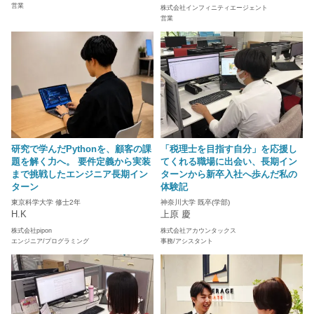
営業
株式会社インフィニティエージェント
営業
研究で学んだPythonを、顧客の課
「税理士を目指す自分」を応援し
題を解く力へ。 要件定義から実装
てくれる職場に出会い、長期イン
まで挑戦したエンジニア長期イン
ターンから新卒入社へ歩んだ私の
ターン
体験記
東京科学大学 修士2年
神奈川大学 既卒(学部)
H.K
上原 慶
株式会社pipon
株式会社アカウンタックス
エンジニア/プログラミング
事務/アシスタント