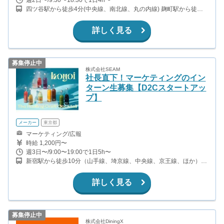
四ツ谷駅から徒歩4分(中央線、南北線、丸の内線) 麹町駅から徒歩4
分（有楽町線） 半蔵門駅から徒歩10分（半蔵門線）
詳しく見る
募集停止中
株式会社SEAM
社長直下！マーケティングのイン
ターン生募集【D2Cスタートアッ
プ】
メーカー
東京都
マーケティング/広報
時給 1,200円〜
週3日〜/9:00〜19:00で1日5h〜
新宿駅から徒歩10分（山手線、埼京線、中央線、京王線、ほか）
代々木駅から徒歩9分（山手線、中央線、総武線、大江戸線） 参宮
橋駅から徒歩7分（小田急線） 南新宿駅から徒歩8分（小田急線）
詳しく見る
募集停止中
株式会社DiningX