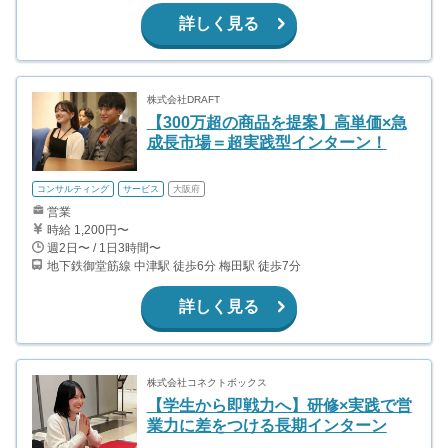
詳しく見る
株式会社DRAFT
【300万超の商品を提案】高単価×急
成長市場＝超実践型インターン！
コンサルティング
サービス
大阪府
営業
時給 1,200円〜
週2日〜 / 1日3時間〜
地下鉄御堂筋線 中津駅 徒歩6分 梅田駅 徒歩7分
詳しく見る
株式会社コネクトボックス
【学生から即戦力へ】研修×実践で営
業力に差をつける長期インターン