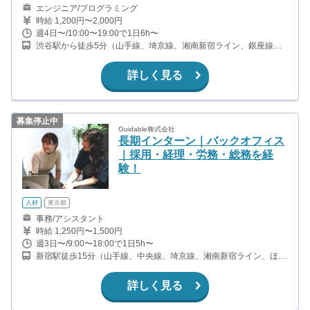
エンジニア/プログラミング
時給 1,200円〜2,000円
週4日〜/10:00〜19:00で1日6h〜
渋谷駅から徒歩5分（山手線、埼京線、湘南新宿ライン、銀座線、
他） 表参道駅から徒歩13分（銀座線、半蔵門線、千代田線）
詳しく見る
募集停止中
Guidable株式会社
長期インターン｜バックオフィス
｜採用・経理・労務・総務を経
験！
人材
東京都
事務/アシスタント
時給 1,250円〜1,500円
週3日〜/9:00〜18:00で1日5h〜
新宿駅徒歩15分（山手線、中央線、埼京線、湘南新宿ライン、ほ
か） 都庁前駅から徒歩9分(都営大江戸線) 初台駅から徒歩10分(都営
新宿線、京王新線)
詳しく見る