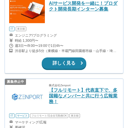
AIサービス開発を一緒に！プロダ
クト開発長期インターン募集
IT
東京都
エンジニア/プログラミング
時給 1,300円〜
週3日〜/9:00〜19:00で1日4h〜
渋谷駅より徒歩5分（東横線・半蔵門線田園都市線・山手線・埼京
線ほか）
詳しく見る
募集停止中
株式会社Zenport
【フルリモート】代表直下で、多
国籍なメンバーと共に行う広報業
務！
IT
サービス
フルリモート/完全在宅勤務OK
東京都
マーケティング/広報
要確認