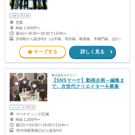
人材
東京都
営業
時給 1,500円〜
週3日〜/9:30〜18:30で1日4h〜
渋谷駅から徒歩8分（山手線、埼京線、銀座線、半蔵門線、ほか）
キープする
詳しく見る
株式会社ホテラバ
【SNSマーケ】動画企画～編集ま
で。次世代クリエイターを募集
メーカー
東京都
マーケティング/広報
時給 1,250円〜
週2日〜/10:00〜19:00で1日4h〜
JR渋谷駅新南口から徒歩5分