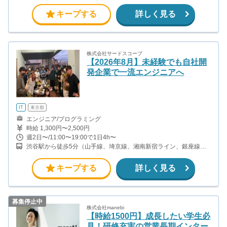
キープする
詳しく見る
株式会社サードスコープ
【2026年8月】未経験でも自社開
発企業で一流エンジニアへ
IT
東京都
エンジニア/プログラミング
時給 1,300円〜2,500円
週2日〜/11:00〜19:00で1日4h〜
渋谷駅から徒歩5分（山手線、埼京線、湘南新宿ライン、銀座線、
他） 表参道駅から徒歩7分（銀座線、半蔵門線、千代田線）
キープする
詳しく見る
募集停止中
株式会社manebi
【時給1500円】成長したい学生必
見！研修充実の営業長期インター