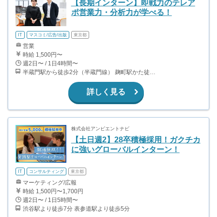
【長期インターン】即戦力のテレア
ポ営業力・分析力が学べる！
IT
マスコミ/広告/出版
東京都
営業
時給 1,500円〜
週2日〜 / 1日4時間〜
半蔵門駅から徒歩2分（半蔵門線） 麹町駅かた徒歩10分（有楽町線）
詳しく見る
株式会社アンビエントナビ
【土日週2】28卒積極採用！ガクチカ
に強いグローバルインターン！
IT
コンサルティング
東京都
マーケティング/広報
時給 1,500円〜1,700円
週2日〜 / 1日5時間〜
渋谷駅より徒歩7分 表参道駅より徒歩5分