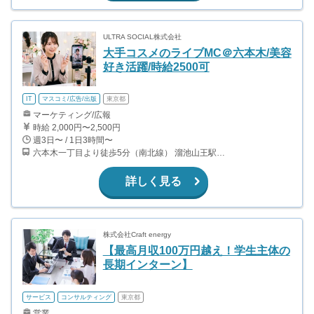
ULTRA SOCIAL株式会社
大手コスメのライブMC＠六本木/美容
好き活躍/時給2500可
IT
マスコミ/広告/出版
東京都
マーケティング/広報
時給 2,000円〜2,500円
週3日〜 / 1日3時間〜
六本木一丁目より徒歩5分（南北線） 溜池山王駅より徒歩10分（銀座線） 六本木駅より徒歩12分（日比谷線）
詳しく見る
株式会社Craft energy
【最高月収100万円越え！学生主体の
長期インターン】
サービス
コンサルティング
東京都
営業