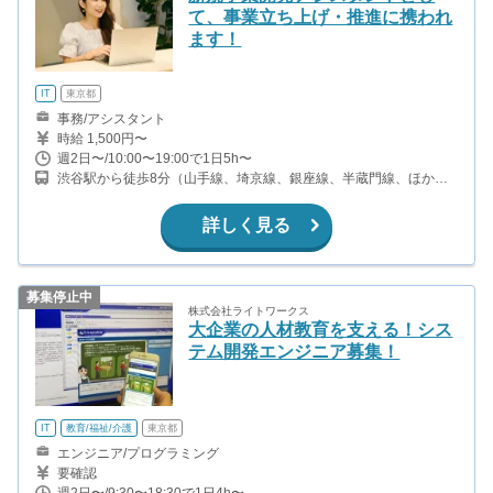
て、事業立ち上げ・推進に携われ
ます！
IT
東京都
事務/アシスタント
時給 1,500円〜
週2日〜/10:00〜19:00で1日5h〜
渋谷駅から徒歩8分（山手線、埼京線、銀座線、半蔵門線、ほか）
神泉駅から徒歩4分（京王井の頭線）
詳しく見る
募集停止中
株式会社ライトワークス
大企業の人材教育を支える！シス
テム開発エンジニア募集！
IT
教育/福祉/介護
東京都
エンジニア/プログラミング
要確認
週2日〜/9:30〜18:30で1日4h〜