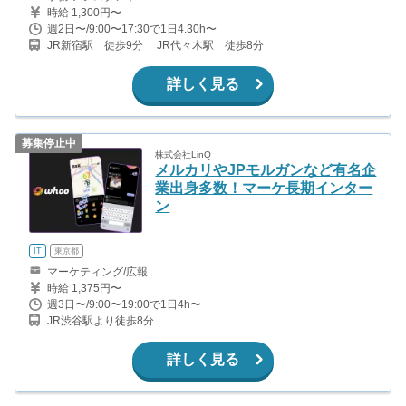
時給 1,300円〜
週2日〜/9:00〜17:30で1日4.30h〜
JR新宿駅 徒歩9分 JR代々木駅 徒歩8分
詳しく見る
募集停止中
株式会社LinQ
メルカリやJPモルガンなど有名企
業出身多数！マーケ長期インター
ン
IT
東京都
マーケティング/広報
時給 1,375円〜
週3日〜/9:00〜19:00で1日4h〜
JR渋谷駅より徒歩8分
詳しく見る