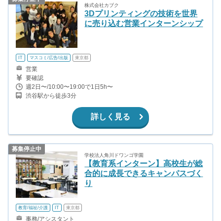
株式会社カブク
3Dプリンティングの技術を世界
に売り込む営業インターンシップ
IT
マスコミ/広告/出版
東京都
営業
要確認
週2日〜/10:00〜19:00で1日5h〜
渋谷駅から徒歩3分
詳しく見る
募集停止中
学校法人角川ドワンゴ学園
【教育系インターン】高校生が総
合的に成長できるキャンパスづく
り
教育/福祉/介護
IT
東京都
事務/アシスタント