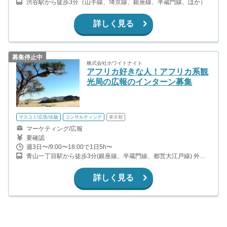
渋谷駅から徒歩3分（山手線、埼京線、銀座線、半蔵門線、ほか）
架電件数が規定の件数を超えると、追加報酬をお支払いします。 過
去1年の実績では、時給換算でインセンティブ抜きで時給1,700円以
上の支払い実績があり、インセンティブ込みの時給換算では最大
詳しく見る
3,000円を超える実績を持つインターン生も出てきております。
募集停止中
株式会社ホワイトナイト
アフリカ好きな人！アフリカ系観
光局の広報のインターン募集
マスコミ/広告/出版
コンサルティング
東京都
マーケティング/広報
要確認
週3日〜/9:00〜18:00で1日5h〜
青山一丁目駅から徒歩3分(銀座線、半蔵門線、都営大江戸線) 外苑
前駅から徒歩9分(銀座線) 乃木坂駅から徒歩9分(千代田線) 信濃町駅
から徒歩15分(中央・総武線)
詳しく見る