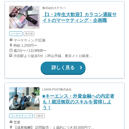
株式会社ホテラバ
【1・2年生大歓迎】カラコン通販サ
イトのマーケティング・企画職
メーカー
東京都
マーケティング/広報
時給 1,250円〜
週2日〜 / 1日3時間〜
渋谷駅より徒歩5分（JR山手線、東京メトロ銀座・半蔵門・副都心線）
詳しく見る
LSIGN POST株式会社
■キーエンス・外資金融への内定者
も！就活無双のスキルを習得しよ
う！
コンサルティング
大阪府
営業
【成果報酬】 訪問販売：１成約につき30,000円です。 例えば、光インターネットの成約であれば、平均的に2.5日で1件の契約が見込めます。（12,000円/1日6時間稼働） ＜月収例＞月に100万以上稼ぐ方もいます！ ・月5件成約：150,000円 ・月15件成約：450,000円 ・月30成約：900,000円➕マネジメントインセンティブ300,000円 合計1,200,000円 時給換算で2,000円程度が、平均的なインターン生の報酬となっています。