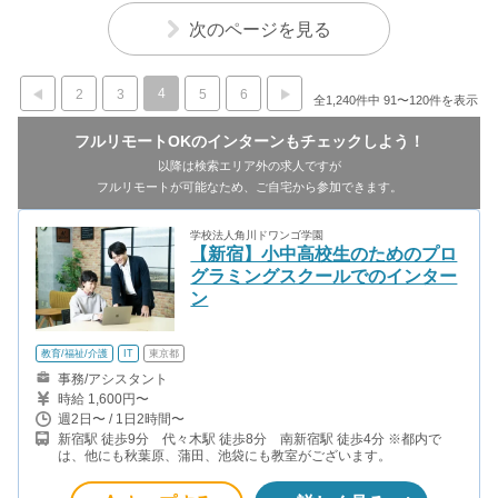
次のページを見る
4
2
3
5
6
全1,240件中 91〜120件を表示
フルリモートOKのインターンもチェックしよう！
以降は検索エリア外の求人ですが
フルリモートが可能なため、ご自宅から参加できます。
学校法人角川ドワンゴ学園
【新宿】小中高校生のためのプロ
グラミングスクールでのインター
ン
教育/福祉/介護
IT
東京都
事務/アシスタント
時給 1,600円〜
週2日〜 / 1日2時間〜
新宿駅 徒歩9分 代々木駅 徒歩8分 南新宿駅 徒歩4分 ※都内で
は、他にも秋葉原、蒲田、池袋にも教室がございます。