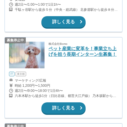
週2日〜/1:00〜1:00で1日1h〜
千駄ヶ谷駅から徒歩５分（中央・総武線） 北参道駅から徒歩８分
（副都心線）
詳しく見る
募集停止中
株式会社Bomo
ペット産業に変革を！事業立ち上
げを担う長期インターン生募集！
IT
東京都
マーケティング/広報
時給 1,200円〜1,500円
週2日〜/9:00〜18:00で1日4h〜
六本木駅から徒歩1分（日比谷線、都営大江戸線） 乃木坂駅から徒
歩5分（千代田線） 六本木一丁目駅から徒歩14分（南北線）
詳しく見る
募集停止中