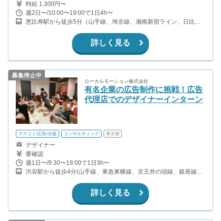
時給 1,300円〜
週2日〜/10:00〜19:00で1日4h〜
恵比寿駅から徒歩5分（山手線、埼京線、湘南新宿ライン、日比谷
線）
詳しく見る
募集停止中
ローカルモーション株式会社
有名企業の広告制作に挑戦！広告
代理店でのデザイナーインターン
マスコミ/広告/出版
コンサルティング
東京都
デザイナー
要確認
週1日〜/9:30〜19:00で1日3h〜
渋谷駅から徒歩4分(山手線、東急東横線、京王井の頭線、銀座線ほ
か)
詳しく見る