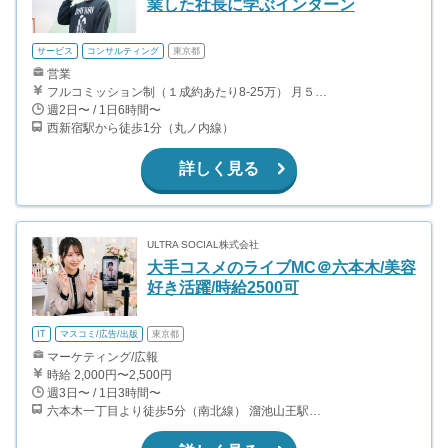
業した社長に学ぶインターン
サービス
コンサルティング
東京都
営業
フルコミッション制（１成約あたり8-25万） 月５０万以上稼ぐインターン生も多数います！ ■収入例 ○入社１ヶ月目（明治大学2年生） 役職：アポインター 月間１契約×８万円＝８万円 ＋交通費 ○入社３ヶ月目（東京大学２年生） 役職：アポインター（ランク：ブロンズ） 月間３契約×10万円＝30万円 ＋交通費 ○入社６ヶ月目（早稲田大学３年生） 役職：アポインター（ランク：シルバー） 月間５契約×12万円＝60万円 ＋交通費 ○入社15ヶ月目（慶應大学３年生） 役職：クローザー 月間３契約×25万＝75万円 ＋交通費
週2日〜 / 1日6時間〜
西新宿駅から徒歩1分（丸ノ内線）
詳しく見る
ULTRA SOCIAL株式会社
大手コスメのライブMC＠六本木/美容
好き活躍/時給2500可
IT
マスコミ/広告/出版
東京都
マーケティング/広報
時給 2,000円〜2,500円
週3日〜 / 1日3時間〜
六本木一丁目より徒歩5分（南北線） 溜池山王駅より徒歩10分（銀座線） 六本木駅より徒歩12分（日比谷線）