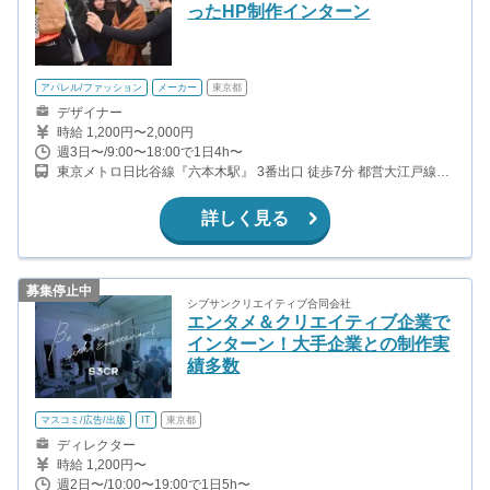
ったHP制作インターン
アパレル/ファッション
メーカー
東京都
デザイナー
時給 1,200円〜2,000円
週3日〜/9:00〜18:00で1日4h〜
東京メトロ日比谷線『六本木駅』 3番出口 徒歩7分 都営大江戸線
『六本木駅』 3番出口 徒歩８分 東京メトロ南北線『六本木一丁目
駅』 ２番出口 徒歩7分
詳しく見る
募集停止中
シブサンクリエイティブ合同会社
エンタメ＆クリエイティブ企業で
インターン！大手企業との制作実
績多数
マスコミ/広告/出版
IT
東京都
ディレクター
時給 1,200円〜
週2日〜/10:00〜19:00で1日5h〜