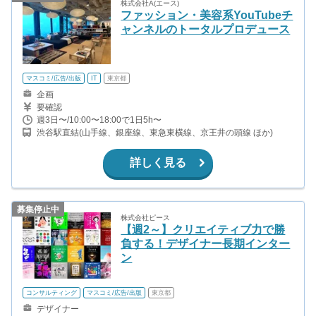
株式会社A(エース)
ファッション・美容系YouTubeチ
ャンネルのトータルプロデュース
マスコミ/広告/出版
IT
東京都
企画
要確認
週3日〜/10:00〜18:00で1日5h〜
渋谷駅直結(山手線、銀座線、東急東横線、京王井の頭線 ほか)
詳しく見る
募集停止中
株式会社ピース
【週2～】クリエイティブ力で勝
負する！デザイナー長期インター
ン
コンサルティング
マスコミ/広告/出版
東京都
デザイナー