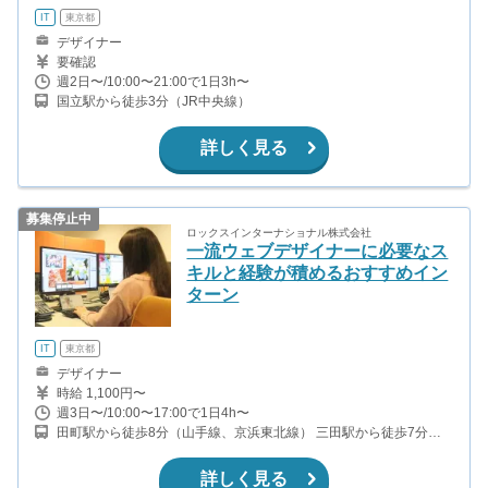
IT
東京都
デザイナー
要確認
週2日〜/10:00〜21:00で1日3h〜
国立駅から徒歩3分（JR中央線）
詳しく見る
募集停止中
ロックスインターナショナル株式会社
一流ウェブデザイナーに必要なス
キルと経験が積めるおすすめイン
ターン
IT
東京都
デザイナー
時給 1,100円〜
週3日〜/10:00〜17:00で1日4h〜
田町駅から徒歩8分（山手線、京浜東北線） 三田駅から徒歩7分
（浅草線、三田線） 赤羽橋駅から徒歩9分（大江戸線）
詳しく見る