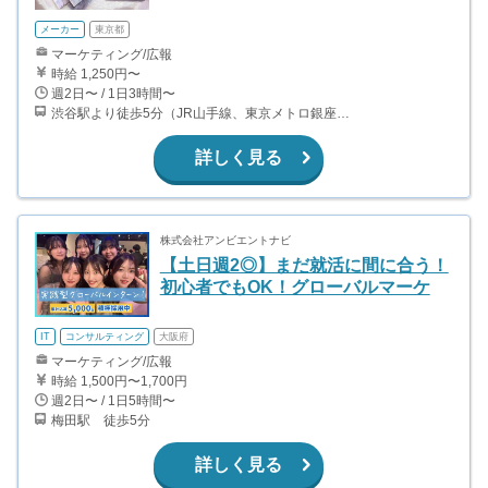
メーカー
東京都
マーケティング/広報
時給 1,250円〜
週2日〜 / 1日3時間〜
渋谷駅より徒歩5分（JR山手線、東京メトロ銀座・半蔵門・副都心線）
詳しく見る
株式会社アンビエントナビ
【土日週2◎】まだ就活に間に合う！
初心者でもOK！グローバルマーケ
IT
コンサルティング
大阪府
マーケティング/広報
時給 1,500円〜1,700円
週2日〜 / 1日5時間〜
梅田駅 徒歩5分
詳しく見る