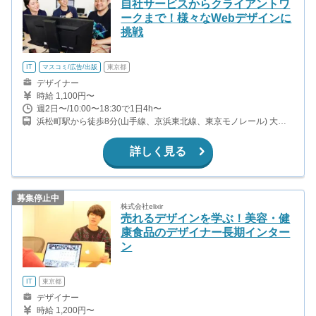
自社サービスからクライアントワ
ークまで！様々なWebデザインに
挑戦
IT
マスコミ/広告/出版
東京都
デザイナー
時給 1,100円〜
週2日〜/10:00〜18:30で1日4h〜
浜松町駅から徒歩8分(山手線、京浜東北線、東京モノレール) 大門
駅から徒歩3分(都営浅草線、都営大江戸線) 御成門駅から徒歩5分
(都営三田線) 汐留駅から徒歩11分(都営大江戸線、ゆりかもめ)
詳しく見る
募集停止中
株式会社elixir
売れるデザインを学ぶ！美容・健
康食品のデザイナー長期インター
ン
IT
東京都
デザイナー
時給 1,200円〜