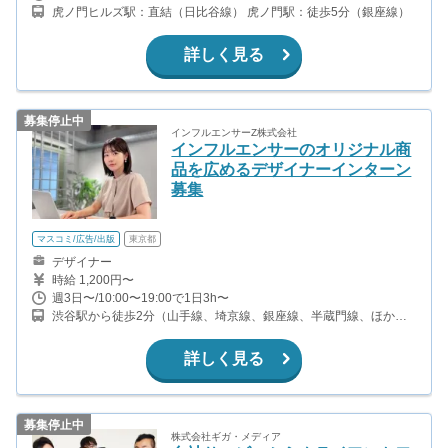
虎ノ門ヒルズ駅：直結（日比谷線） 虎ノ門駅：徒歩5分（銀座線）
詳しく見る
募集停止中
インフルエンサーZ株式会社
インフルエンサーのオリジナル商
品を広めるデザイナーインターン
募集
マスコミ/広告/出版
東京都
デザイナー
時給 1,200円〜
週3日〜/10:00〜19:00で1日3h〜
渋谷駅から徒歩2分（山手線、埼京線、銀座線、半蔵門線、ほか）
表参道駅から徒歩12分（銀座線、半蔵門線、千代田線）
詳しく見る
募集停止中
株式会社ギガ・メディア