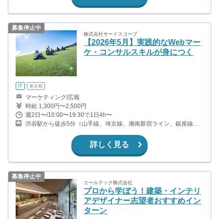
募集停止中
株式会社サードスコープ
【2026年5月】実践的なWebマー
ケ・コンサルスキルが身につく
IT
東京都
マーケティング/広報
時給 1,300円〜2,500円
週2日〜/10:00〜19:30で1日4h〜
渋谷駅から徒歩5分（山手線、埼京線、湘南新宿ライン、銀座線、
他） 表参道駅から徒歩7分（銀座線、半蔵門線、千代田線）
詳しく見る
募集停止中
エールテック株式会社
プロから学ぼう！建築・インテリ
アデザイナー志望者おすすめイン
ターン