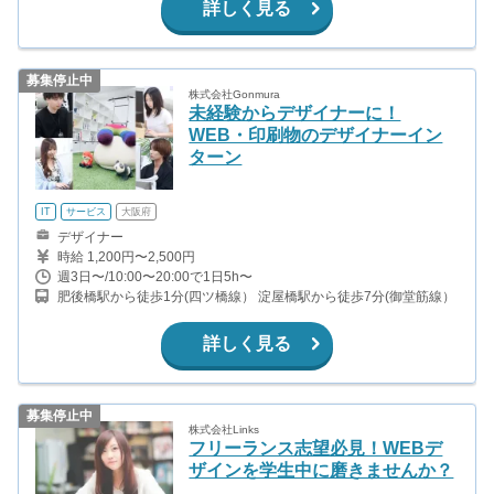
詳しく見る
線）
募集停止中
株式会社Gonmura
未経験からデザイナーに！
WEB・印刷物のデザイナーイン
ターン
IT
サービス
大阪府
デザイナー
時給 1,200円〜2,500円
週3日〜/10:00〜20:00で1日5h〜
肥後橋駅から徒歩1分(四ツ橋線） 淀屋橋駅から徒歩7分(御堂筋線）
詳しく見る
募集停止中
株式会社Links
フリーランス志望必見！WEBデ
ザインを学生中に磨きませんか？