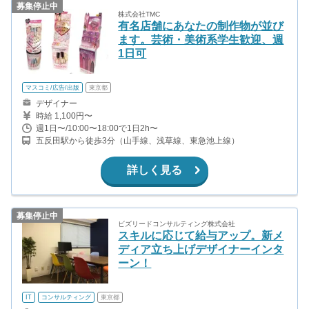
募集停止中
株式会社TMC
有名店舗にあなたの制作物が並び
ます。芸術・美術系学生歓迎、週
1日可
マスコミ/広告/出版
東京都
デザイナー
時給 1,100円〜
週1日〜/10:00〜18:00で1日2h〜
五反田駅から徒歩3分（山手線、浅草線、東急池上線）
詳しく見る
募集停止中
ビズリードコンサルティング株式会社
スキルに応じて給与アップ。新メ
ディア立ち上げデザイナーインタ
ーン！
IT
コンサルティング
東京都