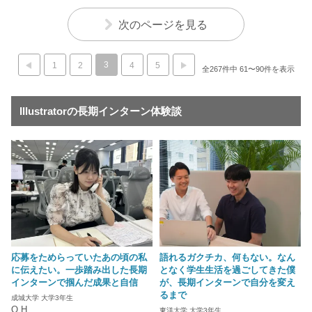
次のページを見る
3
1
2
4
5
全267件中 61〜90件を表示
Illustratorの長期インターン体験談
応募をためらっていたあの頃の私
語れるガクチカ、何もない。なん
に伝えたい。一歩踏み出した長期
となく学生生活を過ごしてきた僕
インターンで掴んだ成果と自信
が、長期インターンで自分を変え
るまで
成城大学 大学3年生
O.H
東洋大学 大学3年生