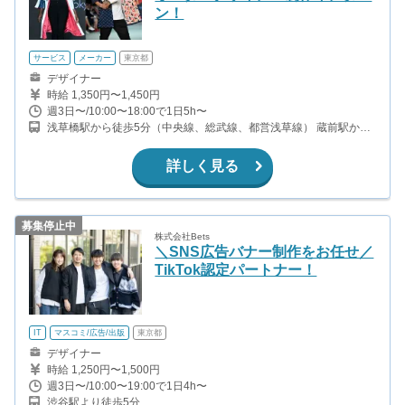
ン！
サービス
メーカー
東京都
デザイナー
時給 1,350円〜1,450円
週3日〜/10:00〜18:00で1日5h〜
浅草橋駅から徒歩5分（中央線、総武線、都営浅草線） 蔵前駅から
徒歩4分（都営浅草線） 蔵前駅から徒歩10分（都営大江戸線）
詳しく見る
募集停止中
株式会社Bets
＼SNS広告バナー制作をお任せ／
TikTok認定パートナー！
IT
マスコミ/広告/出版
東京都
デザイナー
時給 1,250円〜1,500円
週3日〜/10:00〜19:00で1日4h〜
渋谷駅より徒歩5分