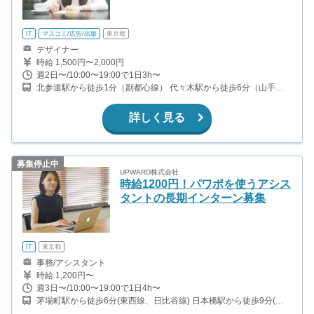
IT
マスコミ/広告/出版
東京都
デザイナー
時給 1,500円〜2,000円
週2日〜/10:00〜19:00で1日3h〜
北参道駅から徒歩1分（副都心線） 代々木駅から徒歩6分（山手
線、都営大江戸線） 千駄ヶ谷駅から徒歩6分（中央総武線） 新宿駅
から徒歩12分（山手線、京王ほか） 南新宿駅から徒歩8分（小田急
詳しく見る
線）
募集停止中
UPWARD株式会社
時給1200円！パワポを使うアシス
タントの長期インターン募集
IT
東京都
事務/アシスタント
時給 1,200円〜
週3日〜/10:00〜19:00で1日4h〜
茅場町駅から徒歩6分(東西線、日比谷線) 日本橋駅から徒歩9分(銀
座線、東西線、浅草線) 水天宮前駅から徒歩6分(半蔵門線) 人形町駅