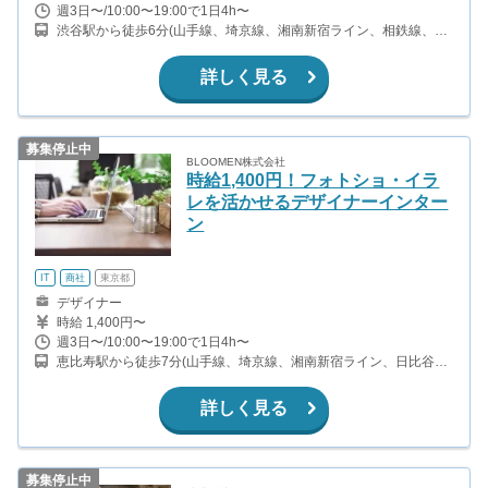
週3日〜/10:00〜19:00で1日4h〜
渋谷駅から徒歩6分(山手線、埼京線、湘南新宿ライン、相鉄線、
他） 神泉駅から徒歩11分（京王井の頭線）
詳しく見る
募集停止中
BLOOMEN株式会社
時給1,400円！フォトショ・イラ
レを活かせるデザイナーインター
ン
IT
商社
東京都
デザイナー
時給 1,400円〜
週3日〜/10:00〜19:00で1日4h〜
恵比寿駅から徒歩7分(山手線、埼京線、湘南新宿ライン、日比谷線)
目黒駅から徒歩14分(山手線、南北線、都営三田線、東急目黒線)
詳しく見る
募集停止中