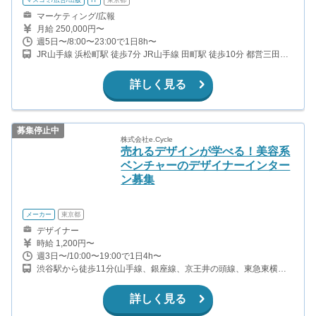
マーケティング/広報
月給 250,000円〜
週5日〜/8:00〜23:00で1日8h〜
JR山手線 浜松町駅 徒歩7分 JR山手線 田町駅 徒歩10分 都営三田線
芝公園駅 徒歩3分 都営大江戸線 大門駅 徒歩6分 都営三田線 三田駅
徒歩7分
詳しく見る
募集停止中
株式会社e.Cycle
売れるデザインが学べる！美容系
ベンチャーのデザイナーインター
ン募集
メーカー
東京都
デザイナー
時給 1,200円〜
週3日〜/10:00〜19:00で1日4h〜
渋谷駅から徒歩11分(山手線、銀座線、京王井の頭線、東急東横線
ほか) 表参道駅から徒歩11分(千代田線、銀座線、半蔵門線)
詳しく見る