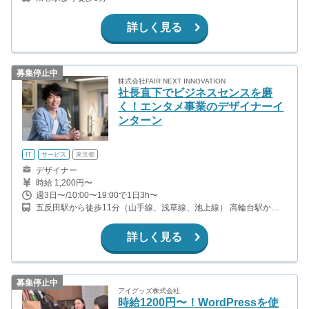
詳しく見る
募集停止中
株式会社FAIR NEXT INNOVATION
社長直下でビジネスセンスを磨
く！エンタメ事業のデザイナーイ
ンターン
IT
サービス
東京都
デザイナー
時給 1,200円〜
週3日〜/10:00〜19:00で1日3h〜
五反田駅から徒歩11分（山手線、浅草線、池上線） 高輪台駅から
徒歩2分（浅草線）
詳しく見る
募集停止中
アイグッズ株式会社
時給1200円〜！WordPressを使