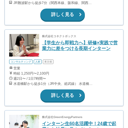
JR難波駅から徒歩7分（関西本線、阪和線、関西空港線） 大阪難波駅から徒歩13分（近鉄奈良線、阪神なんば線） 桜川駅から徒歩4分（大阪メトロ千日前線、阪神なんば線）
詳しく見る
株式会社コネクトボックス
【学生から即戦力へ】研修×実践で営
業力に差をつける長期インターン
コンサルティング
人材
東京都
営業
時給 1,250円〜2,100円
週2日〜 / 1日7時間〜
水道橋駅から徒歩1分（JR中央、総武線） 水道橋駅から徒歩6分（都営三田線）
詳しく見る
株式会社GreenEnergyPartners
インターン生60名活躍中！24歳で起