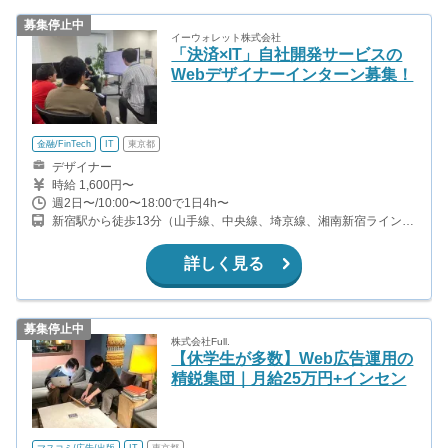
募集停止中
イーウォレット株式会社
「決済×IT」自社開発サービスの
Webデザイナーインターン募集！
金融/FinTech
IT
東京都
デザイナー
時給 1,600円〜
週2日〜/10:00〜18:00で1日4h〜
新宿駅から徒歩13分（山手線、中央線、埼京線、湘南新宿ライン、
ほか） 都庁前駅から徒歩4分（都営大江戸線） 西新宿駅から徒歩6
分（丸ノ内線） 新宿西口駅から徒歩12分（都営大江戸線）
詳しく見る
募集停止中
株式会社Full.
【休学生が多数】Web広告運用の
精鋭集団｜月給25万円+インセン
マスコミ/広告/出版
IT
東京都