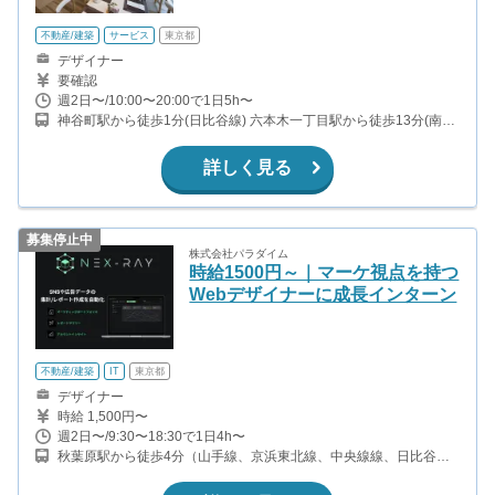
不動産/建築
サービス
東京都
デザイナー
要確認
週2日〜/10:00〜20:00で1日5h〜
神谷町駅から徒歩1分(日比谷線) 六本木一丁目駅から徒歩13分(南北
線)
詳しく見る
募集停止中
株式会社パラダイム
時給1500円～｜マーケ視点を持つ
Webデザイナーに成長インターン
不動産/建築
IT
東京都
デザイナー
時給 1,500円〜
週2日〜/9:30〜18:30で1日4h〜
秋葉原駅から徒歩4分（山手線、京浜東北線、中央線線、日比谷
線、ほか） 浅草橋駅から徒歩5分（中央線、総武線、都営浅草線）
岩本町駅から徒歩5分（都営新宿線） 馬喰町駅から徒歩8分（総武