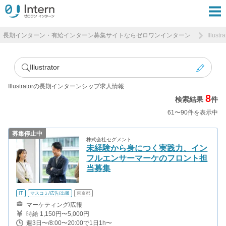
長期インターン・有給インターン募集サイトならゼロワンインターン
Illu
Illustrator
Illustratorの長期インターンシップ求人情報
8
検索結果
件
61〜90件を表示中
募集停止中
株式会社セグメント
未経験から身につく実践力、イン
フルエンサーマーケのフロント担
当募集
IT
マスコミ/広告/出版
東京都
マーケティング/広報
時給 1,150円〜5,000円
週3日〜/8:00〜20:00で1日1h〜