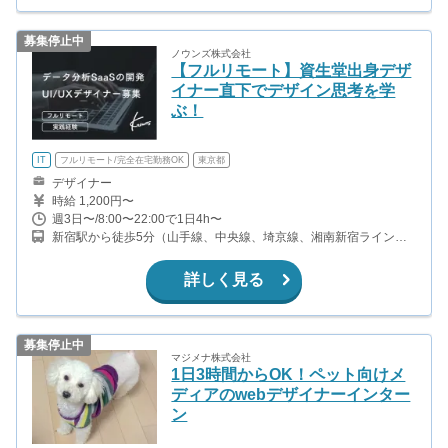
募集停止中
ノウンズ株式会社
【フルリモート】資生堂出身デザ
イナー直下でデザイン思考を学
ぶ！
IT
フルリモート/完全在宅勤務OK
東京都
デザイナー
時給 1,200円〜
週3日〜/8:00〜22:00で1日4h〜
新宿駅から徒歩5分（山手線、中央線、埼京線、湘南新宿ライン、
ほか） 新宿三丁目駅から徒歩1分（丸ノ内線、副都心線、都営新宿
線） 代々木駅から徒歩8分（山手線、中央線、総武線、都営大江戸
詳しく見る
線）
募集停止中
マジメナ株式会社
1日3時間からOK！ペット向けメ
ディアのwebデザイナーインター
ン