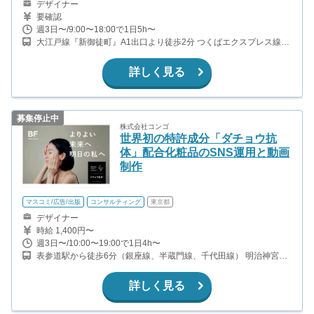
デザイナー
要確認
週3日〜/9:00〜18:00で1日5h〜
大江戸線『新御徒町』A1出口より徒歩2分 つくばエクスプレス線
『新御徒町駅』A1出口より徒歩2分 銀座線『稲荷町駅』1番口より
徒歩5分 JR線『上野駅・御徒町駅』より徒歩10分
詳しく見る
募集停止中
株式会社コンゴ
世界初の特許成分「ダチョウ抗
体」配合化粧品のSNS運用と動画
制作
マスコミ/広告/出版
コンサルティング
東京都
デザイナー
時給 1,400円〜
週3日〜/10:00〜19:00で1日4h〜
表参道駅から徒歩6分（銀座線、半蔵門線、千代田線） 明治神宮前
駅から徒歩9分（千代田線、副都心線） 外苑前駅から徒歩10分（銀
座線） 原宿駅から徒歩11分（山手線）
詳しく見る