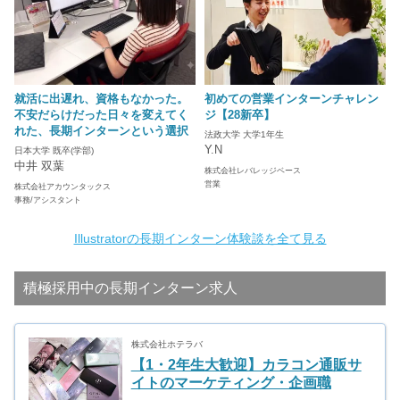
就活に出遅れ、資格もなかった。
初めての営業インターンチャレン
不安だらけだった日々を変えてく
ジ【28新卒】
れた、長期インターンという選択
法政大学 大学1年生
Y.N
日本大学 既卒(学部)
中井 双葉
株式会社レバレッジベース
営業
株式会社アカウンタックス
事務/アシスタント
Illustratorの長期インターン体験談を全て見る
積極採用中の長期インターン求人
株式会社ホテラバ
【1・2年生大歓迎】カラコン通販サ
イトのマーケティング・企画職