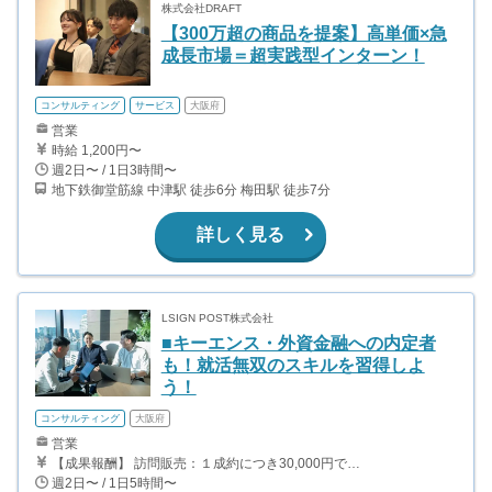
株式会社DRAFT
【300万超の商品を提案】高単価×急
成長市場＝超実践型インターン！
コンサルティング
サービス
大阪府
営業
時給 1,200円〜
週2日〜 / 1日3時間〜
地下鉄御堂筋線 中津駅 徒歩6分 梅田駅 徒歩7分
詳しく見る
LSIGN POST株式会社
■キーエンス・外資金融への内定者
も！就活無双のスキルを習得しよ
う！
コンサルティング
大阪府
営業
【成果報酬】 訪問販売：１成約につき30,000円です。 例えば、光インターネットの成約であれば、平均的に2.5日で1件の契約が見込めます。（12,000円/1日6時間稼働） ＜月収例＞月に100万以上稼ぐ方もいます！ ・月5件成約：150,000円 ・月15件成約：450,000円 ・月30成約：900,000円➕マネジメントインセンティブ300,000円 合計1,200,000円 時給換算で2,000円程度が、平均的なインターン生の報酬となっています。
週2日〜 / 1日5時間〜