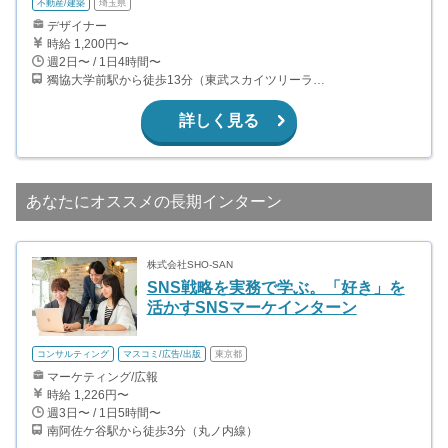
不動産/建築
埼玉県
デザイナー
時給 1,200円〜
週2日〜 / 1日4時間〜
獨協大学前駅から徒歩13分（東武スカイツリーライン、東武伊勢崎線、東武日光線、鬼怒川線）
詳しく見る
あなたにオススメの長期インターン
株式会社SHO-SAN
SNS戦略を実務で学ぶ。「好き」を
活かすSNSマーケインターン
コンサルティング
マスコミ/広告/出版
東京都
マーケティング/広報
時給 1,226円〜
週3日〜 / 1日5時間〜
南阿佐ケ谷駅から徒歩3分（丸ノ内線）