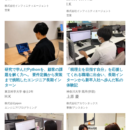
I.K
株式会社インフィニティエージェント
営業
株式会社インフィニティエージェント
営業
研究で学んだPythonを、顧客の課
「税理士を目指す自分」を応援し
題を解く力へ。 要件定義から実装
てくれる職場に出会い、長期イン
まで挑戦したエンジニア長期イン
ターンから新卒入社へ歩んだ私の
ターン
体験記
東京科学大学 修士2年
神奈川大学 既卒(学部)
H.K
上原 慶
株式会社pipon
株式会社アカウンタックス
エンジニア/プログラミング
事務/アシスタント