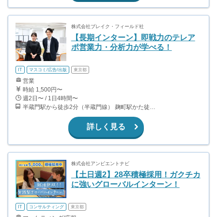
株式会社ブレイク・フィールド社
【長期インターン】即戦力のテレア
ポ営業力・分析力が学べる！
IT
マスコミ/広告/出版
東京都
営業
時給 1,500円〜
週2日〜 / 1日4時間〜
半蔵門駅から徒歩2分（半蔵門線） 麹町駅かた徒歩10分（有楽町線）
詳しく見る
株式会社アンビエントナビ
【土日週2】28卒積極採用！ガクチカ
に強いグローバルインターン！
IT
コンサルティング
東京都