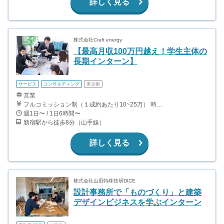
詳しく見る
株式会社Craft energy
【最高月収100万円越え！学生主体の
長期インターン】
サービス
コンサルティング
東京都
営業
フルコミッション制（１成約あたり10~25万） 時給換算で（2000円〜2500円）程度が目安となります。 月100万を稼ぐ学生多数在籍しています。 ■収入例 〇入社1か月目（早稲田大学2年生） 役職：アポインター 月間1契約×10万円＝10万円 ＋交通費 〇入社3か月目（明治大学2年生） 役職：アポインター 月間2契約×13万円＝26万円 ＋交通費 〇入社6か月目（慶應義塾大学3年生） 役職：アポインター 月間5契約×15万円＝75万円 ＋交通費 〇入社15か月目（東京大学3年生） 役職：クローザー 月間3契約×25万=75万円 ＋交通費 交通費支給あり
週1日〜 / 1日6時間〜
新宿駅から徒歩8分（山手線）
詳しく見る
株式会社山田特殊技研DICE
設計事務所で「ものづくり」と建築
デザインビジネスを学ぶインターン