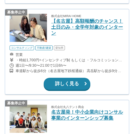
募集停止中
株式会社MIRAI HOME
【名古屋】高額報酬のチャンス！
土日のみ・全学年対象のインター
ン
コンサルティング
不動産/建築
愛知県
営業
・時給1,700円+インセンティブ制 もしくは ・フルコミッション
制：1件契約につき、80,000円〜120,000円（実績等に応じて変動
週1日〜/9:30〜21:00で1日6h〜
します） のいずれかをお選びいただけます。 【就活支援制度】 大
車道駅から徒歩6分（名古屋地下鉄桜通線） 高岳駅から徒歩9分
学3年生・4年生には、自己分析から就職先選定のサポートを行って
（名古屋地下鉄桜通線） 千種駅から徒歩11分（中央本線（東
います。ES添削、面接対策の就活サポートは勿論、就活無双をお約
海）、名古屋地下鉄東山線） 新栄町駅から徒歩10分（名古屋地下
束します。
詳しく見る
鉄東山線）
募集停止中
株式会社丸八テント商会
名古屋発！中小企業向けコンサル
事業のインターンシップ募集