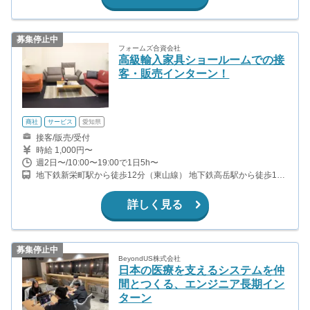
募集停止中
フォームズ合資会社
高級輸入家具ショールームでの接
客・販売インターン！
商社
サービス
愛知県
接客/販売/受付
時給 1,000円〜
週2日〜/10:00〜19:00で1日5h〜
地下鉄新栄町駅から徒歩12分（東山線） 地下鉄高岳駅から徒歩12
分（桜通線）
詳しく見る
募集停止中
BeyondUS株式会社
日本の医療を支えるシステムを仲
間とつくる、エンジニア長期イン
ターン