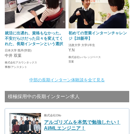
就活に出遅れ、資格もなかった。
初めての営業インターンチャレン
不安だらけだった日々を変えてく
ジ【28新卒】
れた、長期インターンという選択
法政大学 大学1年生
Y.N
日本大学 既卒(学部)
中井 双葉
株式会社レバレッジベース
営業
株式会社アカウンタックス
事務/アシスタント
中部の長期インターン体験談を全て見る
積極採用中の長期インターン求人
株式会社Ollo
アルゴリズムを本気で勉強したい！
AI/MLエンジニア！