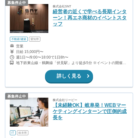
募集停止中
株式会社SNT
経営者の近くで学べる長期インタ
ーン！再エネ商材のイベントスタ
ッフ
不動産/建築
愛知県
営業
日給 15,000円〜
週1日〜/9:00〜18:00で1日8h〜
地下鉄東山線・鶴舞線「伏見駅」より徒歩5分 ※イベントの開催が
ある日は、イベント開催場所（商業施設等）での勤務となります。
詳しく見る
募集停止中
株式会社リーピー
【未経験OK】岐阜発！WEBマー
ケティングインターンで圧倒的成
長を
IT
岐阜県