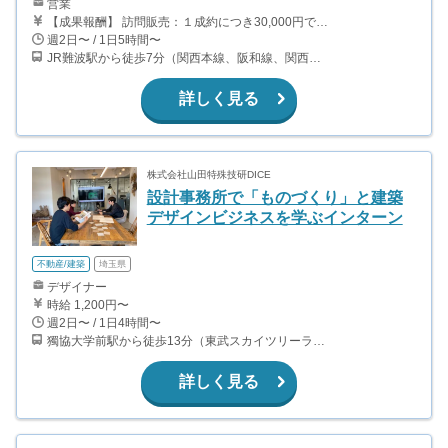
営業
【成果報酬】 訪問販売：１成約につき30,000円です。 例えば、光インターネットの成約であれば、平均的に2.5日で1件の契約が見込めます。（12,000円/1日6時間稼働） ＜月収例＞月に100万以上稼ぐ方もいます！ ・月5件成約：150,000円 ・月15件成約：450,000円 ・月30成約：900,000円➕マネジメントインセンティブ300,000円 合計1,200,000円 時給換算で2,000円程度が、平均的なインターン生の報酬となっています。
週2日〜 / 1日5時間〜
JR難波駅から徒歩7分（関西本線、阪和線、関西空港線） 大阪難波駅から徒歩13分（近鉄奈良線、阪神なんば線） 桜川駅から徒歩4分（大阪メトロ千日前線、阪神なんば線）
詳しく見る
株式会社山田特殊技研DICE
設計事務所で「ものづくり」と建築
デザインビジネスを学ぶインターン
不動産/建築
埼玉県
デザイナー
時給 1,200円〜
週2日〜 / 1日4時間〜
獨協大学前駅から徒歩13分（東武スカイツリーライン、東武伊勢崎線、東武日光線、鬼怒川線）
詳しく見る