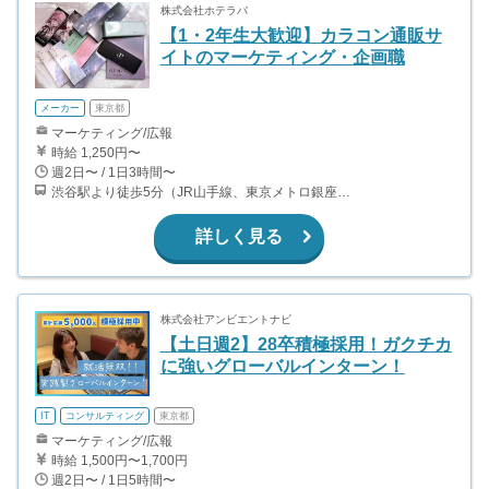
株式会社ホテラバ
【1・2年生大歓迎】カラコン通販サ
イトのマーケティング・企画職
メーカー
東京都
マーケティング/広報
時給 1,250円〜
週2日〜 / 1日3時間〜
渋谷駅より徒歩5分（JR山手線、東京メトロ銀座・半蔵門・副都心線）
詳しく見る
株式会社アンビエントナビ
【土日週2】28卒積極採用！ガクチカ
に強いグローバルインターン！
IT
コンサルティング
東京都
マーケティング/広報
時給 1,500円〜1,700円
週2日〜 / 1日5時間〜