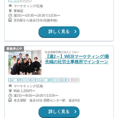
マーケティング/広報
要確認
週3日〜/10:30〜18:30で1日3h〜
茨目駅から徒歩15分(信越本線)
詳しく見る
募集停止中
社会保険労務士法人とうかい
【週2～】WEBマーケティング/最
先端の社労士事務所でインターン
会計・税理士/その他士業
会計・税理士/その他士業
愛知県
マーケティング/広報
時給 1,200円〜
週2日〜/9:00〜18:00で1日3h〜
名古屋駅 徒歩10分 国際センター駅 徒歩5分
詳しく見る