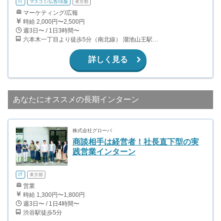
IT
マスコミ/広告/出版
東京都
マーケティング/広報
時給 2,000円〜2,500円
週3日〜 / 1日3時間〜
六本木一丁目より徒歩5分（南北線） 溜池山王駅より徒歩10分（銀座線） 六本木駅より徒歩12分（日比谷線）
詳しく見る
あなたにオススメの長期インターン
株式会社グローバ
商談相手は経営者！社長直下型の実
践営業インターン
IT
東京都
営業
時給 1,300円〜1,800円
週3日〜 / 1日4時間〜
渋谷駅徒歩5分