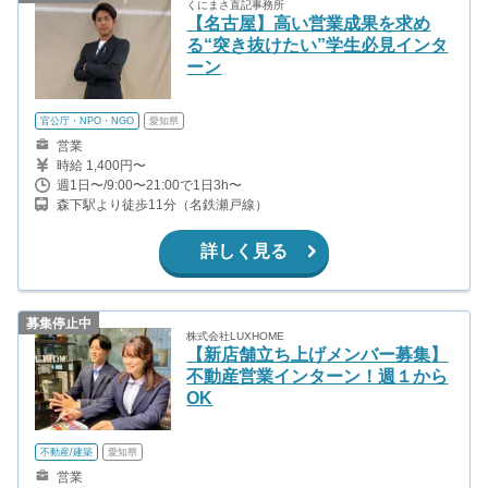
くにまさ直記事務所
【名古屋】高い営業成果を求め
る“突き抜けたい”学生必見インタ
ーン
官公庁・NPO・NGO
愛知県
営業
時給 1,400円〜
週1日〜/9:00〜21:00で1日3h〜
森下駅より徒歩11分（名鉄瀬戸線）
詳しく見る
募集停止中
株式会社LUXHOME
【新店舗立ち上げメンバー募集】
不動産営業インターン！週１から
OK
不動産/建築
愛知県
営業