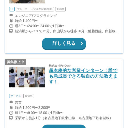
IT
フルリモート/完全在宅勤務OK
新潟県
エンジニア/プログラミング
時給 1,400円〜
週3日〜/24:00〜24:00で1日3h〜
新潟駅からバスで15分、白山駅から徒歩10分（磐越西線、白新線、
越後線、信越本線）
詳しく見る
募集停止中
株式会社ForDash
超本格的な営業インターン！誰で
も急成長できる独自の方法教えま
す！
サービス
愛知県
営業
時給 1,200円〜2,200円
週1日〜/9:00〜18:00で1日4h〜
栄駅から徒歩1分（名古屋地下鉄東山線、名古屋地下鉄名城線）