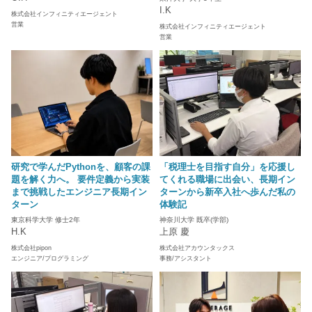
I.K
株式会社インフィニティエージェント
営業
株式会社インフィニティエージェント
営業
研究で学んだPythonを、顧客の課
「税理士を目指す自分」を応援し
題を解く力へ。 要件定義から実装
てくれる職場に出会い、長期イン
まで挑戦したエンジニア長期イン
ターンから新卒入社へ歩んだ私の
ターン
体験記
東京科学大学 修士2年
神奈川大学 既卒(学部)
H.K
上原 慶
株式会社pipon
株式会社アカウンタックス
エンジニア/プログラミング
事務/アシスタント