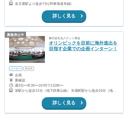
名古屋駅より徒歩7分(JR東海道本線)
詳しく見る
募集停止中
株式会社丸八テント商会
オリンピックを目前に海外進出を
目指す企業での企画インターン！
メーカー
愛知県
企画
要確認
週3日〜/8:30〜18:00で1日8h〜
栄駅から徒歩12分（地下鉄東山線） 矢場町駅から徒歩10分（地下
鉄名城線）
詳しく見る