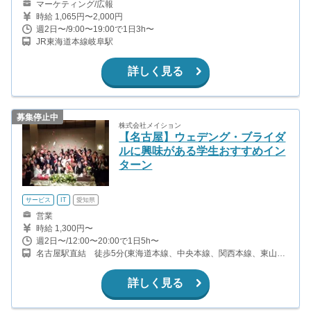
マーケティング/広報
時給 1,065円〜2,000円
週2日〜/9:00〜19:00で1日3h〜
JR東海道本線岐阜駅
詳しく見る
募集停止中
株式会社メイション
【名古屋】ウェデング・ブライダ
ルに興味がある学生おすすめイン
ターン
サービス
IT
愛知県
営業
時給 1,300円〜
週2日〜/12:00〜20:00で1日5h〜
名古屋駅直結 徒歩5分(東海道本線、中央本線、関西本線、東山線
ほか) 名鉄名古屋駅から徒歩7分(名古屋本線、犬山線、常滑線) 近鉄
名古屋駅から徒歩7分(名古屋線)
詳しく見る