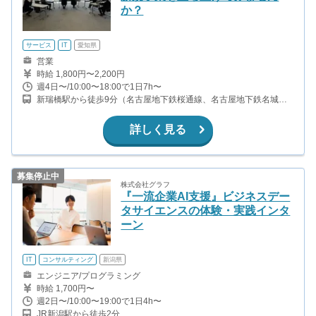
か？
サービス
IT
愛知県
営業
時給 1,800円〜2,200円
週4日〜/10:00〜18:00で1日7h〜
新瑞橋駅から徒歩9分（名古屋地下鉄桜通線、名古屋地下鉄名城
線） 瑞穂運動場西駅から徒歩2分（名古屋地下鉄桜通線）
詳しく見る
募集停止中
株式会社グラフ
『一流企業AI支援』ビジネスデー
タサイエンスの体験・実践インタ
ーン
IT
コンサルティング
新潟県
エンジニア/プログラミング
時給 1,700円〜
週2日〜/10:00〜19:00で1日4h〜
JR新潟駅から徒歩2分