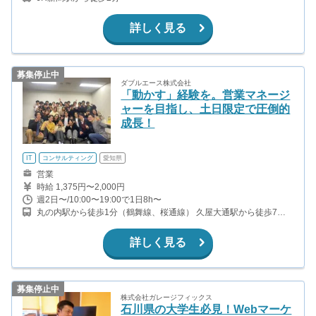
詳しく見る
募集停止中
ダブルエース株式会社
「動かす」経験を。営業マネージ
ャーを目指し、土日限定で圧倒的
成長！
IT
コンサルティング
愛知県
営業
時給 1,375円〜2,000円
週2日〜/10:00〜19:00で1日8h〜
丸の内駅から徒歩1分（鶴舞線、桜通線） 久屋大通駅から徒歩7分
（桜通線、名城線） 伏見駅から徒歩10分（東山線、鶴舞線） 栄駅
から徒歩15分（東山線、名城線）
詳しく見る
募集停止中
株式会社ガレージフィックス
石川県の大学生必見！Webマーケ