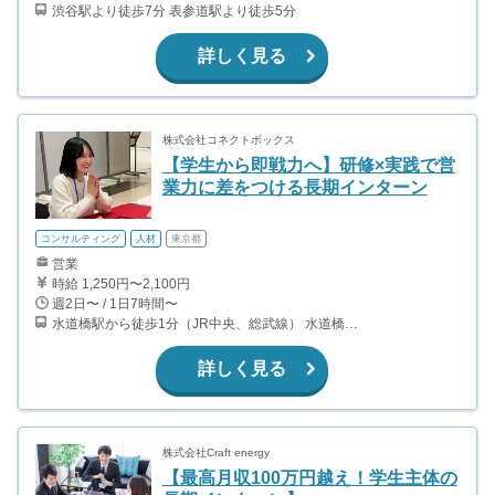
渋谷駅より徒歩7分 表参道駅より徒歩5分
詳しく見る
株式会社コネクトボックス
【学生から即戦力へ】研修×実践で営
業力に差をつける長期インターン
コンサルティング
人材
東京都
営業
時給 1,250円〜2,100円
週2日〜 / 1日7時間〜
水道橋駅から徒歩1分（JR中央、総武線） 水道橋駅から徒歩6分（都営三田線）
詳しく見る
株式会社Craft energy
【最高月収100万円越え！学生主体の