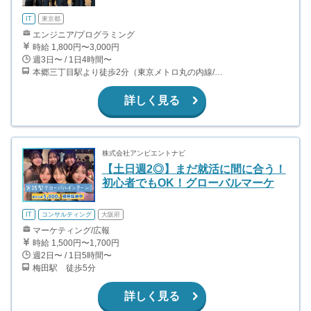
IT
東京都
エンジニア/プログラミング
時給 1,800円〜3,000円
週3日〜 / 1日4時間〜
本郷三丁目駅より徒歩2分（東京メトロ丸の内線/都営地下鉄大江戸線）
詳しく見る
株式会社アンビエントナビ
【土日週2◎】まだ就活に間に合う！
初心者でもOK！グローバルマーケ
IT
コンサルティング
大阪府
マーケティング/広報
時給 1,500円〜1,700円
週2日〜 / 1日5時間〜
梅田駅 徒歩5分
詳しく見る