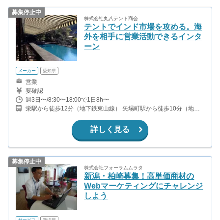
募集停止中
株式会社丸八テント商会
テントでインド市場を攻める。海
外を相手に営業活動できるインタ
ーン
メーカー
愛知県
営業
要確認
週3日〜/8:30〜18:00で1日8h〜
栄駅から徒歩12分（地下鉄東山線） 矢場町駅から徒歩10分（地下
鉄名城線）
詳しく見る
募集停止中
株式会社フォーラムムラタ
新潟・柏崎募集！高単価商材の
Webマーケティングにチャレンジ
しよう
サービス
新潟県