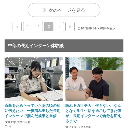
次のページを見る
3
1
2
4
全107件中 61〜90件を表示
中部の長期インターン体験談
応募をためらっていたあの頃の私
語れるガクチカ、何もない。なん
に伝えたい。一歩踏み出した長期
となく学生生活を過ごしてきた僕
インターンで掴んだ成果と自信
が、長期インターンで自分を変え
るまで
成城大学 大学3年生
O.H
東洋大学 大学3年生