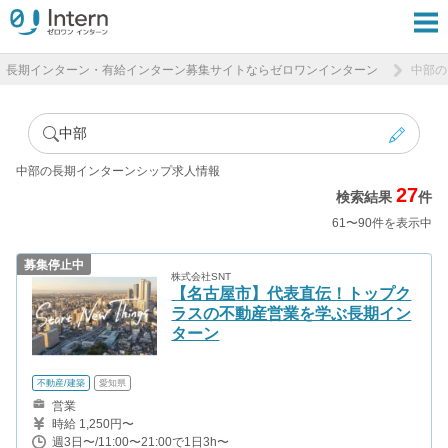
長期インターン・有給インターン募集サイトならゼロワンインターン
中部の
中部
中部の長期インターンシップ求人情報
27
検索結果
件
61〜90件を表示中
募集停止中
株式会社SNT
【名古屋市】代表直伝！トップク
ラスの不動産営業を学ぶ長期イン
ターン
不動産/建築
愛知県
営業
時給 1,250円〜
週3日〜/11:00〜21:00で1日3h〜