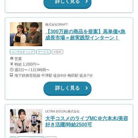
詳しく見る
株式会社DRAFT
【300万超の商品を提案】高単価×急
成長市場＝超実践型インターン！
コンサルティング
サービス
大阪府
営業
時給 1,200円〜
週2日〜 / 1日3時間〜
地下鉄御堂筋線 中津駅 徒歩6分 梅田駅 徒歩7分
詳しく見る
ULTRA SOCIAL株式会社
大手コスメのライブMC＠六本木/美容
好き活躍/時給2500可