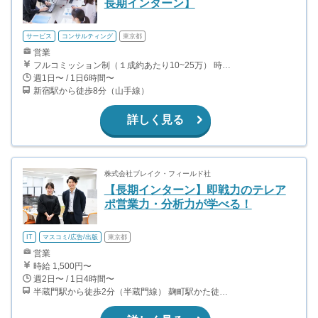
長期インターン】
サービス
コンサルティング
東京都
営業
フルコミッション制（１成約あたり10~25万） 時給換算で（2000円〜2500円）程度が目安となります。 月100万を稼ぐ学生多数在籍しています。 ■収入例 〇入社1か月目（早稲田大学2年生） 役職：アポインター 月間1契約×10万円＝10万円 ＋交通費 〇入社3か月目（明治大学2年生） 役職：アポインター 月間2契約×13万円＝26万円 ＋交通費 〇入社6か月目（慶應義塾大学3年生） 役職：アポインター 月間5契約×15万円＝75万円 ＋交通費 〇入社15か月目（東京大学3年生） 役職：クローザー 月間3契約×25万=75万円 ＋交通費 交通費支給あり
週1日〜 / 1日6時間〜
新宿駅から徒歩8分（山手線）
詳しく見る
株式会社ブレイク・フィールド社
【長期インターン】即戦力のテレア
ポ営業力・分析力が学べる！
IT
マスコミ/広告/出版
東京都
営業
時給 1,500円〜
週2日〜 / 1日4時間〜
半蔵門駅から徒歩2分（半蔵門線） 麹町駅かた徒歩10分（有楽町線）