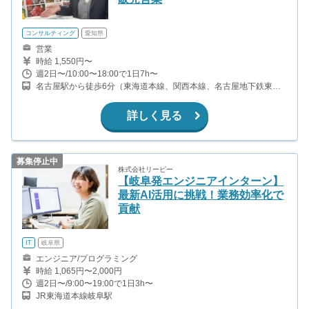
コンサルティング
愛知県
営業
時給 1,550円〜
週2日〜/10:00〜18:00で1日7h〜
名古屋駅から徒歩6分（東海道本線、関西本線、名古屋地下鉄東山
線、桜通線、ほか） 亀島駅から徒歩7分（名古屋地下鉄東山線）
詳しく見る
募集停止中
株式会社リーピー
【岐阜発エンジニアインターン】
最新AI活用に挑戦！業務効率化で
貢献
IT
岐阜県
エンジニア/プログラミング
時給 1,065円〜2,000円
週2日〜/9:00〜19:00で1日3h〜
JR東海道本線岐阜駅