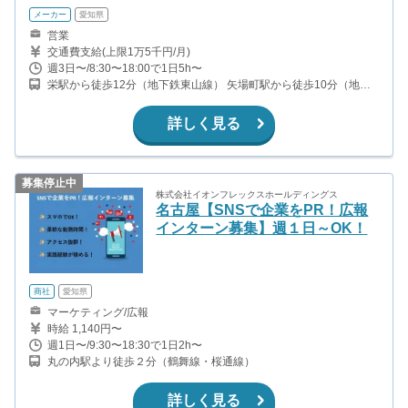
メーカー
愛知県
営業
交通費支給(上限1万5千円/月)
週3日〜/8:30〜18:00で1日5h〜
栄駅から徒歩12分（地下鉄東山線） 矢場町駅から徒歩10分（地下
鉄名城線）
詳しく見る
募集停止中
株式会社イオンフレックスホールディングス
名古屋【SNSで企業をPR！広報
インターン募集】週１日～OK！
商社
愛知県
マーケティング/広報
時給 1,140円〜
週1日〜/9:30〜18:30で1日2h〜
丸の内駅より徒歩２分（鶴舞線・桜通線）
詳しく見る