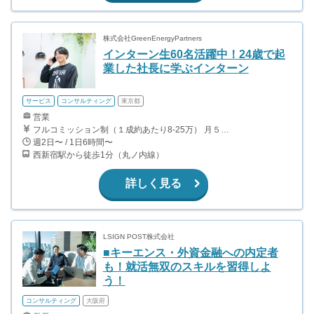
株式会社GreenEnergyPartners
インターン生60名活躍中！24歳で起
業した社長に学ぶインターン
サービス
コンサルティング
東京都
営業
フルコミッション制（１成約あたり8-25万） 月５０万以上稼ぐインターン生も多数います！ ■収入例 ○入社１ヶ月目（明治大学2年生） 役職：アポインター 月間１契約×８万円＝８万円 ＋交通費 ○入社３ヶ月目（東京大学２年生） 役職：アポインター（ランク：ブロンズ） 月間３契約×10万円＝30万円 ＋交通費 ○入社６ヶ月目（早稲田大学３年生） 役職：アポインター（ランク：シルバー） 月間５契約×12万円＝60万円 ＋交通費 ○入社15ヶ月目（慶應大学３年生） 役職：クローザー 月間３契約×25万＝75万円 ＋交通費
週2日〜 / 1日6時間〜
西新宿駅から徒歩1分（丸ノ内線）
詳しく見る
LSIGN POST株式会社
■キーエンス・外資金融への内定者
も！就活無双のスキルを習得しよ
う！
コンサルティング
大阪府