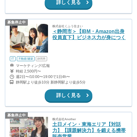
詳しく見る
募集停止中
株式会社くふう住まい
＜静岡市＞【IBM・Amazon出身
役員直下】ビジネス力が身につく
IT
不動産/建築
静岡県
マーケティング/広報
時給 2,500円〜
週2日〜/10:00〜19:00で1日4h〜
静岡駅より徒歩10分 新静岡駅より徒歩5分
詳しく見る
募集停止中
株式会社Another
土日メイン・東海エリア【対話
力】【課題解決力】を鍛える携帯
販売営業