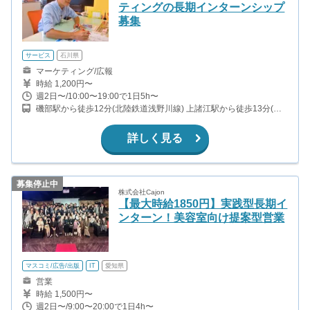
ティングの長期インターンシップ
募集
サービス
石川県
マーケティング/広報
時給 1,200円〜
週2日〜/10:00〜19:00で1日5h〜
磯部駅から徒歩12分(北陸鉄道浅野川線) 上諸江駅から徒歩13分(北
陸鉄道浅野川線) 自動車通勤OK
詳しく見る
募集停止中
株式会社Cajon
【最大時給1850円】実践型長期イ
ンターン！美容室向け提案型営業
マスコミ/広告/出版
IT
愛知県
営業
時給 1,500円〜
週2日〜/9:00〜20:00で1日4h〜