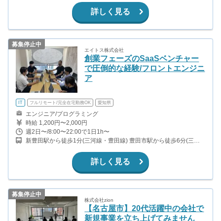
詳しく見る
募集停止中
エイトス株式会社
創業フェーズのSaaSベンチャー
で圧倒的な経験/フロントエンジニ
ア
IT
フルリモート/完全在宅勤務OK
愛知県
エンジニア/プログラミング
時給 1,200円〜2,000円
週2日〜/8:00〜22:00で1日1h〜
新豊田駅から徒歩1分(三河線・豊田線) 豊田市駅から徒歩6分(三河
線・豊田線)
詳しく見る
募集停止中
株式会社zion
【名古屋市】20代活躍中の会社で
新規事業を立ち上げてみません