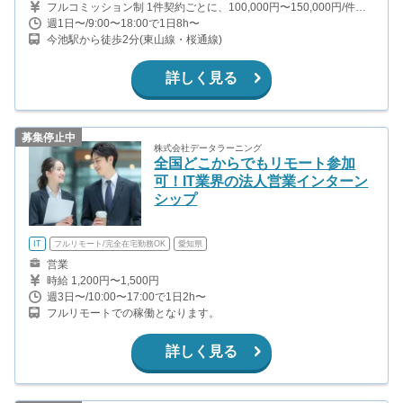
フルコミッション制 1件契約ごとに、100,000円〜150,000円/件を
お支払いします。 マネージャークラスになると、1件契約につき、
週1日〜/9:00〜18:00で1日8h〜
200,000円〜/件にアップ！ 時給に換算すると、1,300円程度になる
今池駅から徒歩2分(東山線・桜通線)
見込みです。 成長とお金を両立できます！
詳しく見る
募集停止中
株式会社データラーニング
全国どこからでもリモート参加
可！IT業界の法人営業インターン
シップ
IT
フルリモート/完全在宅勤務OK
愛知県
営業
時給 1,200円〜1,500円
週3日〜/10:00〜17:00で1日2h〜
フルリモートでの稼働となります。
詳しく見る