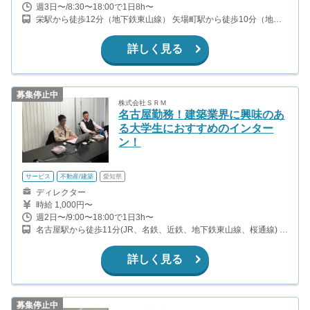
週3日〜/8:30〜18:00で1日8h〜
栄駅から徒歩12分（地下鉄東山線） 矢場町駅から徒歩10分（地下
鉄名城線）
詳しく見る
募集停止中
株式会社ＳＲＭ
名古屋勤務！建築業界に興味のあ
る大学生におすすめのインター
ン！
サービス
不動産/建築
愛知県
ディレクター
時給 1,000円〜
週2日〜/9:00〜18:00で1日3h〜
名古屋駅から徒歩11分(JR、名鉄、近鉄、地下鉄東山線、桜通線) 国
際センター駅から徒歩8分(地下鉄桜通線)
詳しく見る
募集停止中