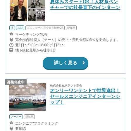
夏休みスタートOK！人材系ベン
チャーでの社長直下のインターン
IT
人材
フルリモート/完全在宅勤務OK
愛知県
マーケティング/広報
完全歩合制 個人（チーム）の売上・契約金額の6％を支給します。
週1日〜/9:00〜18:00で1日3h〜
地下鉄伏見駅から徒歩3分
詳しく見る
募集停止中
株式会社丸八テント商会
オンリーワンテントで世界進出！
セールスエンジニアインターンシ
ップ！
メーカー
愛知県
エンジニア/プログラミング
要確認