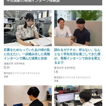
中目黒駅の長期インターン体験談
応募をためらっていたあの頃の私
語れるガクチカ、何もない。なん
に伝えたい。一歩踏み出した長期
となく学生生活を過ごしてきた僕
インターンで掴んだ成果と自信
が、長期インターンで自分を変え
るまで
成城大学 大学3年生
O.H
東洋大学 大学3年生
I.K
株式会社インフィニティエージェント
営業
株式会社インフィニティエージェント
営業