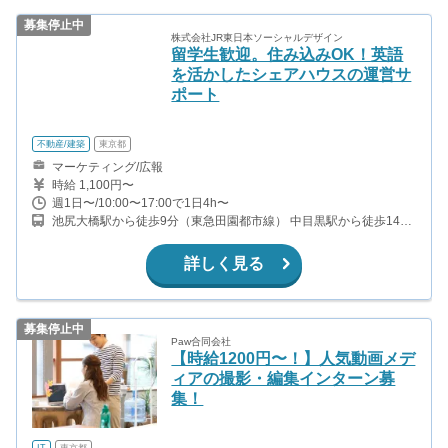
募集停止中
株式会社JR東日本ソーシャルデザイン
留学生歓迎。住み込みOK！英語
を活かしたシェアハウスの運営サ
ポート
不動産/建築
東京都
マーケティング/広報
時給 1,100円〜
週1日〜/10:00〜17:00で1日4h〜
池尻大橋駅から徒歩9分（東急田園都市線） 中目黒駅から徒歩14分
（東急東横線）
詳しく見る
募集停止中
Paw合同会社
【時給1200円〜！】人気動画メデ
ィアの撮影・編集インターン募
集！
IT
東京都