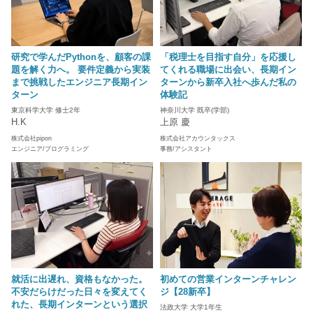
研究で学んだPythonを、顧客の課
「税理士を目指す自分」を応援し
題を解く力へ。 要件定義から実装
てくれる職場に出会い、長期イン
まで挑戦したエンジニア長期イン
ターンから新卒入社へ歩んだ私の
ターン
体験記
東京科学大学 修士2年
神奈川大学 既卒(学部)
H.K
上原 慶
株式会社pipon
株式会社アカウンタックス
エンジニア/プログラミング
事務/アシスタント
就活に出遅れ、資格もなかった。
初めての営業インターンチャレン
不安だらけだった日々を変えてく
ジ【28新卒】
れた、長期インターンという選択
法政大学 大学1年生