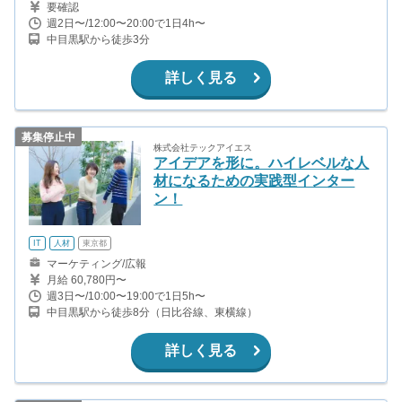
要確認
週2日〜/12:00〜20:00で1日4h〜
中目黒駅から徒歩3分
詳しく見る
募集停止中
株式会社テックアイエス
アイデアを形に。ハイレベルな人
材になるための実践型インター
ン！
IT
人材
東京都
マーケティング/広報
月給 60,780円〜
週3日〜/10:00〜19:00で1日5h〜
中目黒駅から徒歩8分（日比谷線、東横線）
詳しく見る