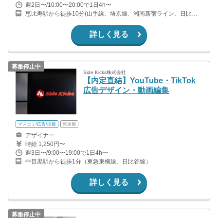
週2日〜/10:00〜20:00で1日4h〜
恵比寿駅から徒歩10分(山手線、埼京線、湘南新宿ライン、日比谷
線) 中目黒駅から徒歩5分(日比谷線、東急東横線) 代官山駅から徒歩
5分(東急東横線)
詳しく見る
募集停止中
Side Kicks株式会社
【内定直結】YouTube・TikTok
広告デザイン・動画編集
マスコミ/広告/出版
東京都
デザイナー
時給 1,250円〜
週3日〜/9:00〜19:00で1日4h〜
中目黒駅から徒歩1分（東急東横線、日比谷線）
詳しく見る
募集停止中