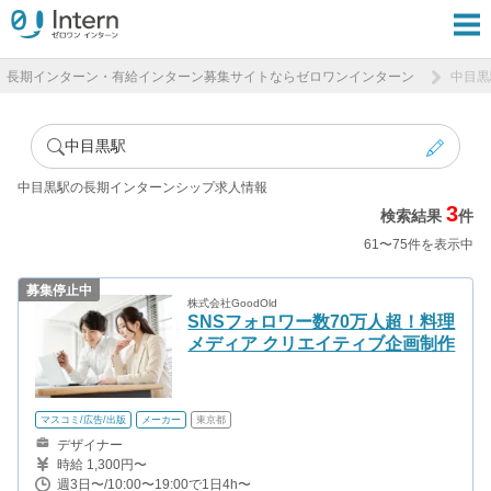
長期インターン・有給インターン募集サイトならゼロワンインターン
中目黒
中目黒駅
中目黒駅の長期インターンシップ求人情報
3
検索結果
件
61〜75件を表示中
募集停止中
株式会社GoodOld
SNSフォロワー数70万人超！料理
メディア クリエイティブ企画制作
マスコミ/広告/出版
メーカー
東京都
デザイナー
時給 1,300円〜
週3日〜/10:00〜19:00で1日4h〜