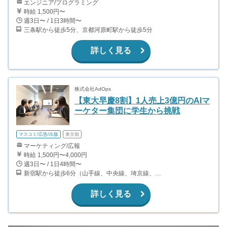
エンジニア/プログラミング
時給 1,500円〜
週3日〜 / 1日3時間〜
三条駅から徒歩5分、京都河原町駅から徒歩5分
詳しく見る
株式会社AdOps
【東大早慶8割】1人売上3億円のAIマ
ーケター集団に学生から挑戦
マスコミ/広告/出版
東京都
マーケティング/広報
時給 1,500円〜4,000円
週3日〜 / 1日4時間〜
新宿駅から徒歩6分（山手線、中央線、埼京線、湘南新宿ライン、ほか） 都庁前駅から徒歩4分（都営大江戸線） 西新宿駅から徒歩8分（丸ノ内線）
詳しく見る