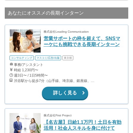
あなたにオススメの長期インターン
株式会社Leading Communication
営業サポートの枠を超えて、SNSマ
ーケにも挑戦できる長期インターン
コンサルティング
マスコミ/広告/出版
東京都
事務/アシスタント
時給 1,230円〜
週3日〜 / 1日5時間〜
渋谷駅から徒歩7分（山手線、埼京線、銀座線、半蔵門線、ほか）
詳しく見る
株式会社First Project
【名古屋】日給1.1万円！土日を有効
活用！社会人スキルを身に付けて