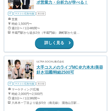
ポ営業力・分析力が学べる！
IT
マスコミ/広告/出版
東京都
営業
時給 1,500円〜
週2日〜 / 1日4時間〜
半蔵門駅から徒歩2分（半蔵門線） 麹町駅かた徒歩10分（有楽町線）
詳しく見る
ULTRA SOCIAL株式会社
大手コスメのライブMC＠六本木/美容
好き活躍/時給2500可
IT
マスコミ/広告/出版
東京都
マーケティング/広報
時給 2,000円〜2,500円
週3日〜 / 1日3時間〜
六本木一丁目より徒歩5分（南北線） 溜池山王駅より徒歩10分（銀座線） 六本木駅より徒歩12分（日比谷線）