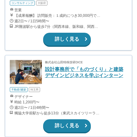
コンサルティング
大阪府
営業
【成果報酬】 訪問販売：１成約につき30,000円です。 例えば、光インターネットの成約であれば、平均的に2.5日で1件の契約が見込めます。（12,000円/1日6時間稼働） ＜月収例＞月に100万以上稼ぐ方もいます！ ・月5件成約：150,000円 ・月15件成約：450,000円 ・月30成約：900,000円➕マネジメントインセンティブ300,000円 合計1,200,000円 時給換算で2,000円程度が、平均的なインターン生の報酬となっています。
週2日〜 / 1日5時間〜
JR難波駅から徒歩7分（関西本線、阪和線、関西空港線） 大阪難波駅から徒歩13分（近鉄奈良線、阪神なんば線） 桜川駅から徒歩4分（大阪メトロ千日前線、阪神なんば線）
詳しく見る
株式会社山田特殊技研DICE
設計事務所で「ものづくり」と建築
デザインビジネスを学ぶインターン
不動産/建築
埼玉県
デザイナー
時給 1,200円〜
週2日〜 / 1日4時間〜
獨協大学前駅から徒歩13分（東武スカイツリーライン、東武伊勢崎線、東武日光線、鬼怒川線）
詳しく見る