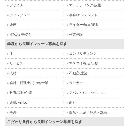
デザイナー
マーケティング/広報
ディレクター
事務/アシスタント
企画
ライター/編集/記者
接客/販売/受付
作業体験
業種から長期インターン募集を探す
IT
コンサルティング
サービス
マスコミ/広告/出版
人材
不動産/建築
会計・税理士/その他士業
メーカー
教育/福祉/介護
アパレル/ファッション
金融/FinTech
商社
海外
農業・工業・林業・漁業
こだわり条件から長期インターン募集を探す