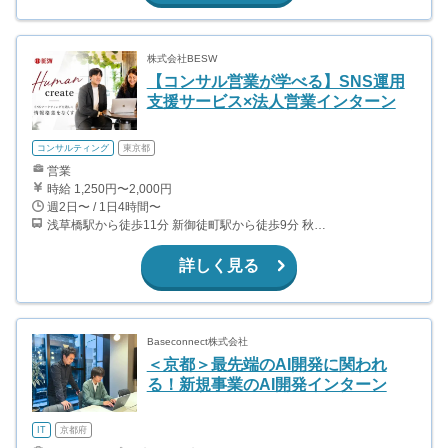
株式会社BESW
【コンサル営業が学べる】SNS運用
支援サービス×法人営業インターン
コンサルティング
東京都
営業
時給 1,250円〜2,000円
週2日〜 / 1日4時間〜
浅草橋駅から徒歩11分 新御徒町駅から徒歩9分 秋葉原駅から徒歩13分
詳しく見る
Baseconnect株式会社
＜京都＞最先端のAI開発に関われ
る！新規事業のAI開発インターン
IT
京都府