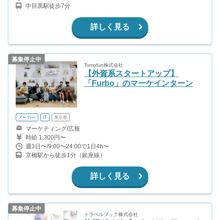
中目黒駅徒歩7分
詳しく見る
募集停止中
Tomofun株式会社
【外資系スタートアップ】
「Furbo」のマーケインターン
メーカー
IT
東京都
マーケティング/広報
時給 1,300円〜
週3日〜/9:00〜24:00で1日4h〜
京橋駅から徒歩1分（銀座線）
詳しく見る
募集停止中
トラベルブック株式会社