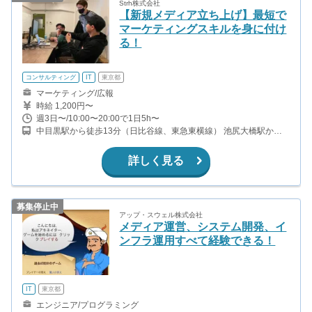
Strh株式会社
【新規メディア立ち上げ】最短で
マーケティングスキルを身に付け
る！
コンサルティング
IT
東京都
マーケティング/広報
時給 1,200円〜
週3日〜/10:00〜20:00で1日5h〜
中目黒駅から徒歩13分（日比谷線、東急東横線） 池尻大橋駅から
徒歩10分（田園都市線） 神泉駅から徒歩13分（井の頭線）
詳しく見る
募集停止中
アップ・スウェル株式会社
メディア運営、システム開発、イ
ンフラ運用すべて経験できる！
IT
東京都
エンジニア/プログラミング