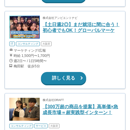
株式会社アンビエントナビ
【土日週2◎】まだ就活に間に合う！
初心者でもOK！グローバルマーケ
IT
コンサルティング
大阪府
マーケティング/広報
時給 1,500円〜1,700円
週2日〜 / 1日5時間〜
梅田駅 徒歩5分
詳しく見る
株式会社DRAFT
【300万超の商品を提案】高単価×急
成長市場＝超実践型インターン！
コンサルティング
サービス
大阪府