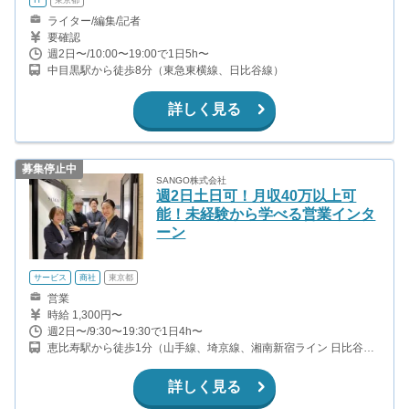
ライター/編集/記者
要確認
週2日〜/10:00〜19:00で1日5h〜
中目黒駅から徒歩8分（東急東横線、日比谷線）
詳しく見る
募集停止中
SANGO株式会社
週2日土日可！月収40万以上可
能！未経験から学べる営業インタ
ーン
サービス
商社
東京都
営業
時給 1,300円〜
週2日〜/9:30〜19:30で1日4h〜
恵比寿駅から徒歩1分（山手線、埼京線、湘南新宿ライン 日比谷
線） 代官山駅から徒歩6分（東急東横線） 中目黒駅から徒歩13分
（日比谷線、東急東横線）
詳しく見る