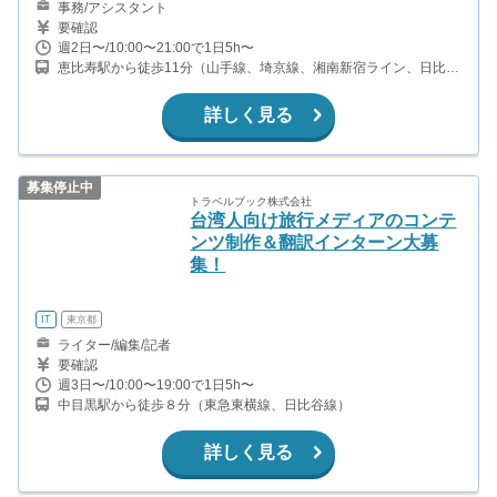
事務/アシスタント
要確認
週2日〜/10:00〜21:00で1日5h〜
恵比寿駅から徒歩11分（山手線、埼京線、湘南新宿ライン、日比谷
線） 代官山駅から徒歩3分（東急東横線） 中目黒駅から徒歩7分
（東急東横線、日比谷線）
詳しく見る
募集停止中
トラベルブック株式会社
台湾人向け旅行メディアのコンテ
ンツ制作＆翻訳インターン大募
集！
IT
東京都
ライター/編集/記者
要確認
週3日〜/10:00〜19:00で1日5h〜
中目黒駅から徒歩８分（東急東横線、日比谷線）
詳しく見る