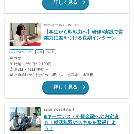
詳しく見る
株式会社コネクトボックス
【学生から即戦力へ】研修×実践で営
業力に差をつける長期インターン
コンサルティング
人材
東京都
営業
時給 1,250円〜2,100円
週2日〜 / 1日7時間〜
水道橋駅から徒歩1分（JR中央、総武線） 水道橋駅から徒歩6分（都営三田線）
詳しく見る
LSIGN POST株式会社
■キーエンス・外資金融への内定者
も！就活無双のスキルを習得しよ
う！