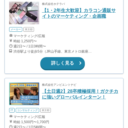
株式会社ホテラバ
【1・2年生大歓迎】カラコン通販サ
イトのマーケティング・企画職
メーカー
東京都
マーケティング/広報
時給 1,250円〜
週2日〜 / 1日3時間〜
渋谷駅より徒歩5分（JR山手線、東京メトロ銀座・半蔵門・副都心線）
詳しく見る
株式会社アンビエントナビ
【土日週2】28卒積極採用！ガクチカ
に強いグローバルインターン！
IT
コンサルティング
東京都
マーケティング/広報
時給 1,500円〜1,700円
週2日〜 / 1日5時間〜