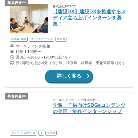
募集停止中
株式会社NITACO
【建設DX】建設DXを推進するメ
ディア立ち上げインターンを募
集！
不動産/建築
コンサルティング
東京都
マーケティング/広報
時給 1,100円〜
週3日〜/10:00〜19:00で1日4h〜
渋谷駅から徒歩4分（山手線、埼京線、銀座線、東急東横線 ほか）
詳しく見る
募集停止中
リトルスタジオインク株式会社
学習・子供向けSDGsコンテンツ
の企画・制作インターンシップ
マスコミ/広告/出版
IT
東京都