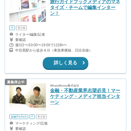
旅行ガイドブックメディアのマネ
タイズ・チームで編集インター
ン！
IT
東京都
ライター/編集/記者
要確認
週3日〜/10:00〜19:00で1日8h〜
中目黒駅から徒歩８分（東急東横線、日比谷線）
詳しく見る
募集停止中
WhatzMoney株式会社
金融・不動産業界志望必見！マー
ケティング・メディア担当インタ
ーン
金融/FinTech
IT
東京都
マーケティング/広報
要確認