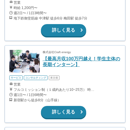
営業
時給 1,200円〜
週2日〜 / 1日3時間〜
地下鉄御堂筋線 中津駅 徒歩6分 梅田駅 徒歩7分
詳しく見る
株式会社Craft energy
【最高月収100万円越え！学生主体の
長期インターン】
サービス
コンサルティング
東京都
営業
フルコミッション制（１成約あたり10~25万） 時給換算で（2000円〜2500円）程度が目安となります。 月100万を稼ぐ学生多数在籍しています。 ■収入例 〇入社1か月目（早稲田大学2年生） 役職：アポインター 月間1契約×10万円＝10万円 ＋交通費 〇入社3か月目（明治大学2年生） 役職：アポインター 月間2契約×13万円＝26万円 ＋交通費 〇入社6か月目（慶應義塾大学3年生） 役職：アポインター 月間5契約×15万円＝75万円 ＋交通費 〇入社15か月目（東京大学3年生） 役職：クローザー 月間3契約×25万=75万円 ＋交通費 交通費支給あり
週1日〜 / 1日6時間〜
新宿駅から徒歩8分（山手線）
詳しく見る