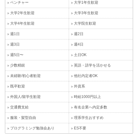
ベンチャー
大学1年生歓迎
大学2年生歓迎
大学3年生歓迎
大学4年生歓迎
大学院生歓迎
週1日
週2日
週3日
週4日
週5日〜
土日OK
少数精鋭
英語・語学を活かせる
未経験/初心者歓迎
他社内定者OK
既卒歓迎
外資系
外国人/留学生歓迎
時給1000円以上
交通費支給
有名企業へ内定多数
服装・髪型自由
理系学生おすすめ
プログラミング勉強会あり
ES不要