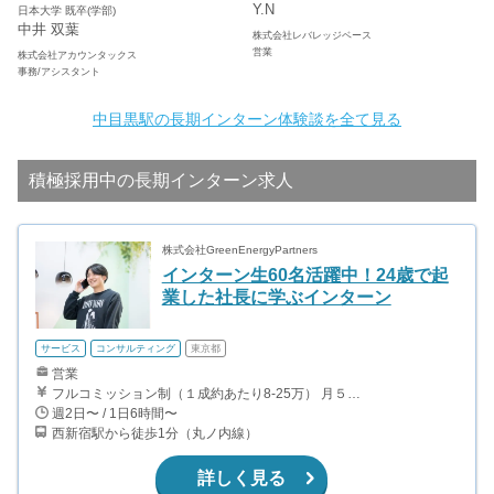
Y.N
日本大学 既卒(学部)
中井 双葉
株式会社レバレッジベース
営業
株式会社アカウンタックス
事務/アシスタント
中目黒駅の長期インターン体験談を全て見る
積極採用中の長期インターン求人
株式会社GreenEnergyPartners
インターン生60名活躍中！24歳で起
業した社長に学ぶインターン
サービス
コンサルティング
東京都
営業
フルコミッション制（１成約あたり8-25万） 月５０万以上稼ぐインターン生も多数います！ ■収入例 ○入社１ヶ月目（明治大学2年生） 役職：アポインター 月間１契約×８万円＝８万円 ＋交通費 ○入社３ヶ月目（東京大学２年生） 役職：アポインター（ランク：ブロンズ） 月間３契約×10万円＝30万円 ＋交通費 ○入社６ヶ月目（早稲田大学３年生） 役職：アポインター（ランク：シルバー） 月間５契約×12万円＝60万円 ＋交通費 ○入社15ヶ月目（慶應大学３年生） 役職：クローザー 月間３契約×25万＝75万円 ＋交通費
週2日〜 / 1日6時間〜
西新宿駅から徒歩1分（丸ノ内線）
詳しく見る