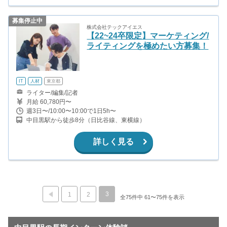
募集停止中
株式会社テックアイエス
【22~24卒限定】マーケティング/
ライティングを極めたい方募集！
IT
人材
東京都
ライター/編集/記者
月給 60,780円〜
週3日〜/10:00〜10:00で1日5h〜
中目黒駅から徒歩8分（日比谷線、東横線）
詳しく見る
3
1
2
全75件中 61〜75件を表示