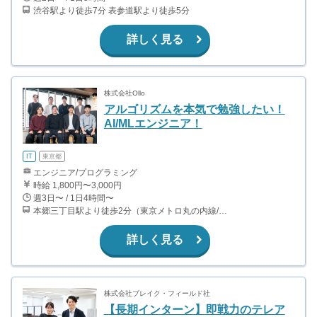
渋谷駅より徒歩7分 表参道駅より徒歩5分
詳しく見る
株式会社Ollo
アルゴリズムを本気で勉強したい！
AI/MLエンジニア！
IT
東京都
エンジニア/プログラミング
時給 1,800円〜3,000円
週3日〜 / 1日4時間〜
本郷三丁目駅より徒歩2分（東京メトロ丸の内線/都営地下鉄大江戸線）
詳しく見る
株式会社ブレイク・フィールド社
【長期インターン】即戦力のテレア