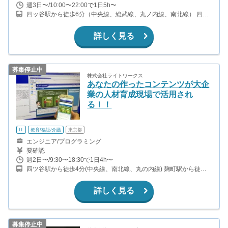
週3日〜/10:00〜22:00で1日5h〜
四ッ谷駅から徒歩6分（中央線、総武線、丸ノ内線、南北線） 四谷
三丁目駅から徒歩6分（丸ノ内線）
詳しく見る
募集停止中
株式会社ライトワークス
あなたの作ったコンテンツが大企
業の人材育成現場で活用され
る！！
IT
教育/福祉/介護
東京都
エンジニア/プログラミング
要確認
週2日〜/9:30〜18:30で1日4h〜
四ツ谷駅から徒歩4分(中央線、南北線、丸の内線) 麹町駅から徒歩4
分（有楽町線） 半蔵門駅から徒歩10分（半蔵門線）
詳しく見る
募集停止中