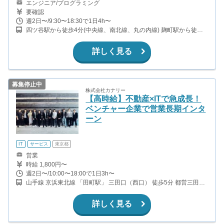
エンジニア/プログラミング
要確認
週2日〜/9:30〜18:30で1日4h〜
四ツ谷駅から徒歩4分(中央線、南北線、丸の内線) 麹町駅から徒歩4
分（有楽町線） 半蔵門駅から徒歩10分（半蔵門線）
詳しく見る
募集停止中
株式会社カナリー
【高時給】不動産×ITで急成長！
ベンチャー企業で営業長期インタ
ーン
IT
サービス
東京都
営業
時給 1,800円〜
週2日〜/10:00〜18:00で1日3h〜
山手線 京浜東北線 「田町駅」 三田口（西口） 徒歩5分 都営三田線
都営浅草線 「三田駅」 A3出口 徒歩4分
詳しく見る