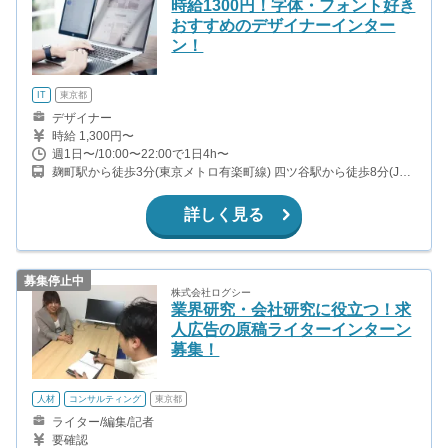
時給1300円！字体・フォント好き
おすすめのデザイナーインター
ン！
IT
東京都
デザイナー
時給 1,300円〜
週1日〜/10:00〜22:00で1日4h〜
麹町駅から徒歩3分(東京メトロ有楽町線) 四ツ谷駅から徒歩8分(JR
中央・総武線、東京メトロ丸の内線、東京メトロ南北線 ほか)
詳しく見る
募集停止中
株式会社ログシー
業界研究・会社研究に役立つ！求
人広告の原稿ライターインターン
募集！
人材
コンサルティング
東京都
ライター/編集/記者
要確認