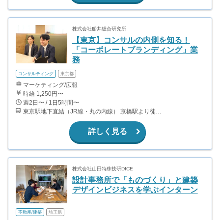
株式会社船井総合研究所
【東京】コンサルの内側を知る！
「コーポレートブランディング」業
務
コンサルティング
東京都
マーケティング/広報
時給 1,250円〜
週2日〜 / 1日5時間〜
東京駅地下直結（JR線・丸の内線） 京橋駅より徒歩3分（銀座線） 日本橋駅より徒歩6分（東西線、銀座線、都営浅草線）
詳しく見る
株式会社山田特殊技研DICE
設計事務所で「ものづくり」と建築
デザインビジネスを学ぶインターン
不動産/建築
埼玉県