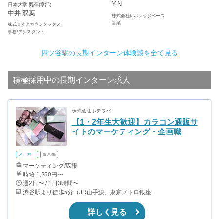
Y.N
日本大学 既卒(学部)
中井 双葉
株式会社レバレッジベース
営業
株式会社アカウンタックス
事務/アシスタント
四ツ谷駅の長期インターン体験談を全て見る
積極採用中の長期インターン求人
株式会社ホテラバ
【1・2年生大歓迎】カラコン通販サ
イトのマーケティング・企画職
メーカー
東京都
マーケティング/広報
時給 1,250円〜
週2日〜 / 1日3時間〜
渋谷駅より徒歩5分（JR山手線、東京メトロ銀座・半蔵門・副都心線）
詳しく見る