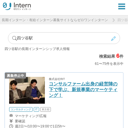
長期インターン・有給インターン募集サイトならゼロワンインターン
四ツ谷
四ツ谷駅
四ツ谷駅の長期インターンシップ求人情報
6
検索結果
件
61〜75件を表示中
募集停止中
株式会社RIT
コンサルファーム出身の経営陣の
下で学ぶ、新規事業のマーケティ
ング！
コンサルティング
IT
東京都
マーケティング/広報
要確認
週2日〜/10:00〜19:00で1日5h〜