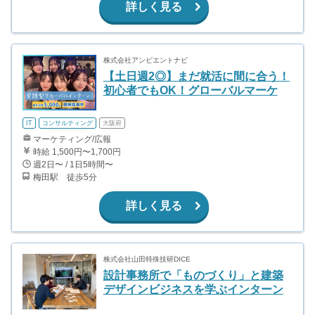
詳しく見る
株式会社アンビエントナビ
【土日週2◎】まだ就活に間に合う！
初心者でもOK！グローバルマーケ
IT
コンサルティング
大阪府
マーケティング/広報
時給 1,500円〜1,700円
週2日〜 / 1日5時間〜
梅田駅 徒歩5分
詳しく見る
株式会社山田特殊技研DICE
設計事務所で「ものづくり」と建築
デザインビジネスを学ぶインターン