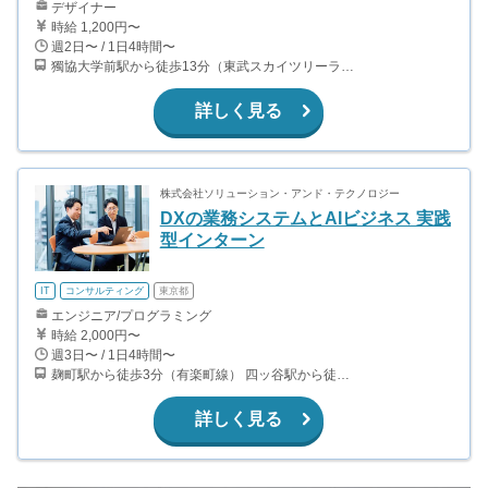
デザイナー
時給 1,200円〜
週2日〜 / 1日4時間〜
獨協大学前駅から徒歩13分（東武スカイツリーライン、東武伊勢崎線、東武日光線、鬼怒川線）
詳しく見る
株式会社ソリューション・アンド・テクノロジー
DXの業務システムとAIビジネス 実践
型インターン
IT
コンサルティング
東京都
エンジニア/プログラミング
時給 2,000円〜
週3日〜 / 1日4時間〜
麹町駅から徒歩3分（有楽町線） 四ッ谷駅から徒歩5分（中央線、総武線、丸ノ内線、南北線）
詳しく見る