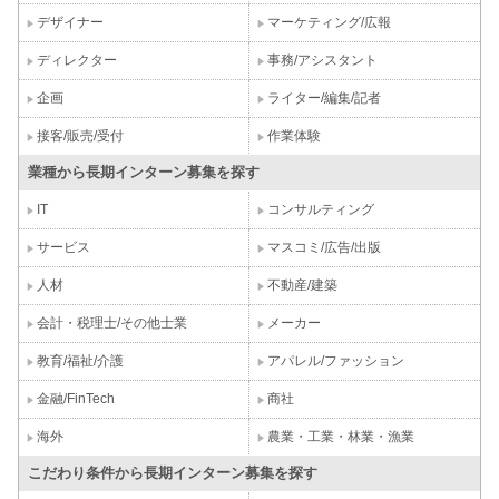
デザイナー
マーケティング/広報
ディレクター
事務/アシスタント
企画
ライター/編集/記者
接客/販売/受付
作業体験
業種から長期インターン募集を探す
IT
コンサルティング
サービス
マスコミ/広告/出版
人材
不動産/建築
会計・税理士/その他士業
メーカー
教育/福祉/介護
アパレル/ファッション
金融/FinTech
商社
海外
農業・工業・林業・漁業
こだわり条件から長期インターン募集を探す