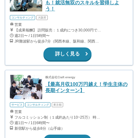
も！就活無双のスキルを習得しよ
う！
コンサルティング
大阪府
営業
【成果報酬】 訪問販売：１成約につき30,000円です。 例えば、光インターネットの成約であれば、平均的に2.5日で1件の契約が見込めます。（12,000円/1日6時間稼働） ＜月収例＞月に100万以上稼ぐ方もいます！ ・月5件成約：150,000円 ・月15件成約：450,000円 ・月30成約：900,000円➕マネジメントインセンティブ300,000円 合計1,200,000円 時給換算で2,000円程度が、平均的なインターン生の報酬となっています。
週2日〜 / 1日5時間〜
JR難波駅から徒歩7分（関西本線、阪和線、関西空港線） 大阪難波駅から徒歩13分（近鉄奈良線、阪神なんば線） 桜川駅から徒歩4分（大阪メトロ千日前線、阪神なんば線）
詳しく見る
株式会社Craft energy
【最高月収100万円越え！学生主体の
長期インターン】
サービス
コンサルティング
東京都
営業
フルコミッション制（１成約あたり10~25万） 時給換算で（2000円〜2500円）程度が目安となります。 月100万を稼ぐ学生多数在籍しています。 ■収入例 〇入社1か月目（早稲田大学2年生） 役職：アポインター 月間1契約×10万円＝10万円 ＋交通費 〇入社3か月目（明治大学2年生） 役職：アポインター 月間2契約×13万円＝26万円 ＋交通費 〇入社6か月目（慶應義塾大学3年生） 役職：アポインター 月間5契約×15万円＝75万円 ＋交通費 〇入社15か月目（東京大学3年生） 役職：クローザー 月間3契約×25万=75万円 ＋交通費 交通費支給あり
週1日〜 / 1日6時間〜
新宿駅から徒歩8分（山手線）