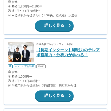
営業
時給 1,250円〜2,100円
週2日〜 / 1日7時間〜
水道橋駅から徒歩1分（JR中央、総武線） 水道橋駅から徒歩6分（都営三田線）
詳しく見る
株式会社ブレイク・フィールド社
【長期インターン】即戦力のテレア
ポ営業力・分析力が学べる！
IT
マスコミ/広告/出版
東京都
営業
時給 1,500円〜
週2日〜 / 1日4時間〜
半蔵門駅から徒歩2分（半蔵門線） 麹町駅かた徒歩10分（有楽町線）
詳しく見る