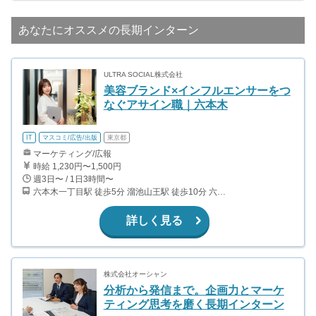
あなたにオススメの長期インターン
ULTRA SOCIAL株式会社
美容ブランド×インフルエンサーをつ
なぐアサイン職｜六本木
IT
マスコミ/広告/出版
東京都
マーケティング/広報
時給 1,230円〜1,500円
週3日〜 / 1日3時間〜
六本木一丁目駅 徒歩5分 溜池山王駅 徒歩10分 六本木駅 徒歩13分 赤坂駅 徒歩12分
詳しく見る
株式会社オーシャン
分析から発信まで。企画力とマーケ
ティング思考を磨く長期インターン