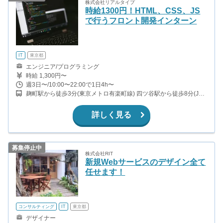
株式会社リアルタイプ
時給1300円！HTML、CSS、JS
で行うフロント開発インターン
IT
東京都
エンジニア/プログラミング
時給 1,300円〜
週3日〜/10:00〜22:00で1日4h〜
麹町駅から徒歩3分(東京メトロ有楽町線) 四ツ谷駅から徒歩8分(JR
中央・総武線、東京メトロ丸の内線、東京メトロ南北線 ほか)
詳しく見る
募集停止中
株式会社RIT
新規Webサービスのデザイン全て
任せます！
コンサルティング
IT
東京都
デザイナー