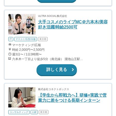
ULTRA SOCIAL株式会社
大手コスメのライブMC＠六本木/美容
好き活躍/時給2500可
IT
マスコミ/広告/出版
東京都
マーケティング/広報
時給 2,000円〜2,500円
週3日〜 / 1日3時間〜
六本木一丁目より徒歩5分（南北線） 溜池山王駅より徒歩10分（銀座線） 六本木駅より徒歩12分（日比谷線）
詳しく見る
株式会社コネクトボックス
【学生から即戦力へ】研修×実践で営
業力に差をつける長期インターン
コンサルティング
人材
東京都