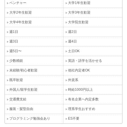
ベンチャー
大学1年生歓迎
大学2年生歓迎
大学3年生歓迎
大学4年生歓迎
大学院生歓迎
週1日
週2日
週3日
週4日
週5日〜
土日OK
少数精鋭
英語・語学を活かせる
未経験/初心者歓迎
他社内定者OK
既卒歓迎
外資系
外国人/留学生歓迎
時給1000円以上
交通費支給
有名企業へ内定多数
服装・髪型自由
理系学生おすすめ
プログラミング勉強会あり
ES不要