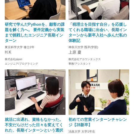
研究で学んだPythonを、顧客の課
「税理士を目指す自分」を応援し
題を解く力へ。 要件定義から実装
てくれる職場に出会い、長期イン
まで挑戦したエンジニア長期イン
ターンから新卒入社へ歩んだ私の
ターン
体験記
東京科学大学 修士2年
神奈川大学 既卒(学部)
H.K
上原 慶
株式会社pipon
株式会社アカウンタックス
エンジニア/プログラミング
事務/アシスタント
就活に出遅れ、資格もなかった。
初めての営業インターンチャレン
不安だらけだった日々を変えてく
ジ【28新卒】
れた、長期インターンという選択
法政大学 大学1年生