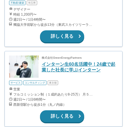
不動産/建築
埼玉県
デザイナー
時給 1,200円〜
週2日〜 / 1日4時間〜
獨協大学前駅から徒歩13分（東武スカイツリーライン、東武伊勢崎線、東武日光線、鬼怒川線）
詳しく見る
株式会社GreenEnergyPartners
インターン生60名活躍中！24歳で起
業した社長に学ぶインターン
サービス
コンサルティング
東京都
営業
フルコミッション制（１成約あたり8-25万） 月５０万以上稼ぐインターン生も多数います！ ■収入例 ○入社１ヶ月目（明治大学2年生） 役職：アポインター 月間１契約×８万円＝８万円 ＋交通費 ○入社３ヶ月目（東京大学２年生） 役職：アポインター（ランク：ブロンズ） 月間３契約×10万円＝30万円 ＋交通費 ○入社６ヶ月目（早稲田大学３年生） 役職：アポインター（ランク：シルバー） 月間５契約×12万円＝60万円 ＋交通費 ○入社15ヶ月目（慶應大学３年生） 役職：クローザー 月間３契約×25万＝75万円 ＋交通費
週2日〜 / 1日6時間〜
西新宿駅から徒歩1分（丸ノ内線）
詳しく見る