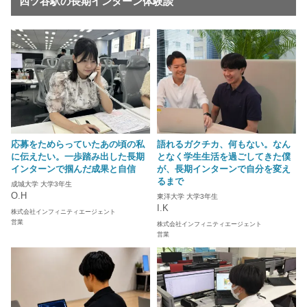
四ツ谷駅の長期インターン体験談
応募をためらっていたあの頃の私
語れるガクチカ、何もない。なん
に伝えたい。一歩踏み出した長期
となく学生生活を過ごしてきた僕
インターンで掴んだ成果と自信
が、長期インターンで自分を変え
るまで
成城大学 大学3年生
O.H
東洋大学 大学3年生
I.K
株式会社インフィニティエージェント
営業
株式会社インフィニティエージェント
営業