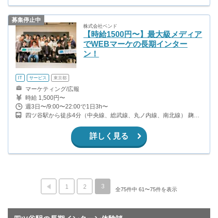
募集停止中
株式会社ベンド
【時給1500円〜】最大級メディア
でWEBマーケの長期インター
ン！
IT
サービス
東京都
マーケティング/広報
時給 1,500円〜
週3日〜/9:00〜22:00で1日3h〜
四ツ谷駅から徒歩4分（中央線、総武線、丸ノ内線、南北線） 麹町
駅から徒歩4分（有楽町線）
詳しく見る
3
1
2
全75件中 61〜75件を表示