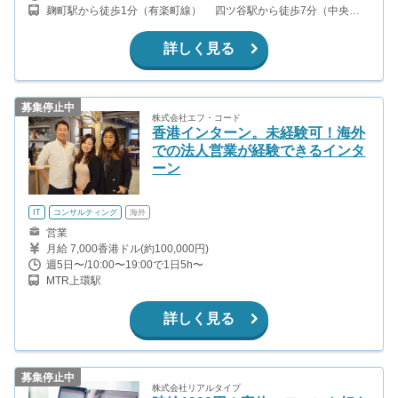
麹町駅から徒歩1分（有楽町線） 四ツ谷駅から徒歩7分（中央
線、丸ノ内線、南北線）
詳しく見る
募集停止中
株式会社エフ・コード
香港インターン。未経験可！海外
での法人営業が経験できるインタ
ーン
IT
コンサルティング
海外
営業
月給 7,000香港ドル(約100,000円)
週5日〜/10:00〜19:00で1日5h〜
MTR上環駅
詳しく見る
募集停止中
株式会社リアルタイプ