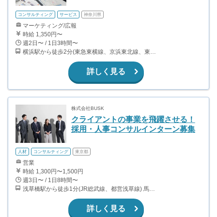
コンサルティング
サービス
神奈川県
マーケティング/広報
時給 1,350円〜
週2日〜 / 1日3時間〜
横浜駅から徒歩2分(東急東横線、京浜東北線、東海道線、みなとみらい線、ブルーラインほか)
詳しく見る
株式会社BUSK
クライアントの事業を飛躍させる！
採用・人事コンサルインターン募集
人材
コンサルティング
東京都
営業
時給 1,300円〜1,500円
週3日〜 / 1日8時間〜
浅草橋駅から徒歩1分(JR総武線、都営浅草線) 馬喰横山駅から徒歩5分（都営新宿線）
詳しく見る