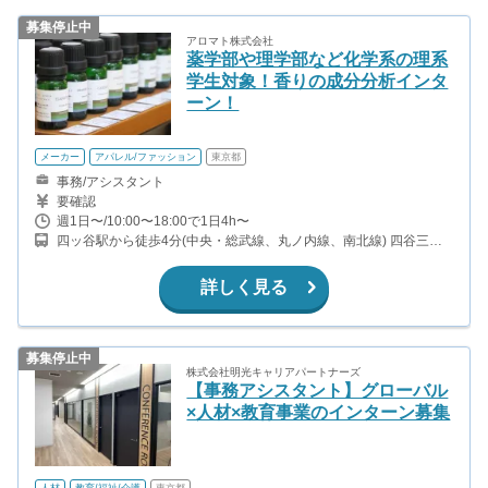
募集停止中
アロマト株式会社
薬学部や理学部など化学系の理系
学生対象！香りの成分分析インタ
ーン！
メーカー
アパレル/ファッション
東京都
事務/アシスタント
要確認
週1日〜/10:00〜18:00で1日4h〜
四ッ谷駅から徒歩4分(中央・総武線、丸ノ内線、南北線) 四谷三丁
目駅から徒歩11分(丸ノ内線) 麹町駅から徒歩13分(中央・総武線)
詳しく見る
募集停止中
株式会社明光キャリアパートナーズ
【事務アシスタント】グローバル
×人材×教育事業のインターン募集
人材
教育/福祉/介護
東京都