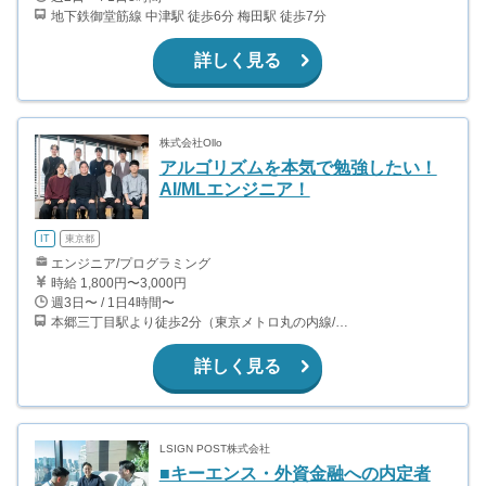
地下鉄御堂筋線 中津駅 徒歩6分 梅田駅 徒歩7分
詳しく見る
株式会社Ollo
アルゴリズムを本気で勉強したい！
AI/MLエンジニア！
IT
東京都
エンジニア/プログラミング
時給 1,800円〜3,000円
週3日〜 / 1日4時間〜
本郷三丁目駅より徒歩2分（東京メトロ丸の内線/都営地下鉄大江戸線）
詳しく見る
LSIGN POST株式会社
■キーエンス・外資金融への内定者