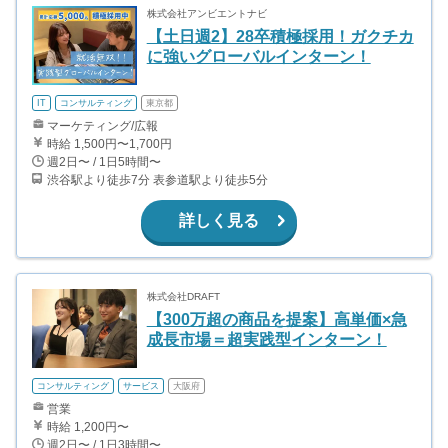
株式会社アンビエントナビ
【土日週2】28卒積極採用！ガクチカ
に強いグローバルインターン！
IT
コンサルティング
東京都
マーケティング/広報
時給 1,500円〜1,700円
週2日〜 / 1日5時間〜
渋谷駅より徒歩7分 表参道駅より徒歩5分
詳しく見る
株式会社DRAFT
【300万超の商品を提案】高単価×急
成長市場＝超実践型インターン！
コンサルティング
サービス
大阪府
営業
時給 1,200円〜
週2日〜 / 1日3時間〜