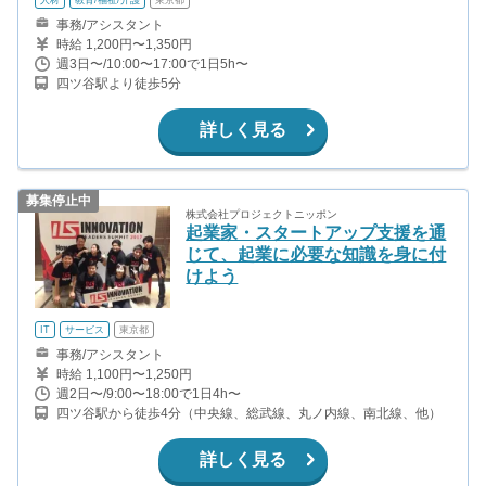
事務/アシスタント
時給 1,200円〜1,350円
週3日〜/10:00〜17:00で1日5h〜
四ツ谷駅より徒歩5分
詳しく見る
募集停止中
株式会社プロジェクトニッポン
起業家・スタートアップ支援を通
じて、起業に必要な知識を身に付
けよう
IT
サービス
東京都
事務/アシスタント
時給 1,100円〜1,250円
週2日〜/9:00〜18:00で1日4h〜
四ツ谷駅から徒歩4分（中央線、総武線、丸ノ内線、南北線、他）
詳しく見る