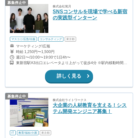
募集停止中
株式会社篤月
SNSコンサルを現場で学べる新宿
の実践型インターン
マスコミ/広告/出版
コンサルティング
東京都
マーケティング/広報
時給 1,250円〜1,500円
週2日〜/10:00〜19:00で1日4h〜
東新宿駅A3出口エレベータより上がって徒歩4分 ※駅内移動時間長
め
詳しく見る
募集停止中
株式会社ライトワークス
大企業の人材教育を支える！シス
テム開発エンジニア募集！
IT
教育/福祉/介護
東京都