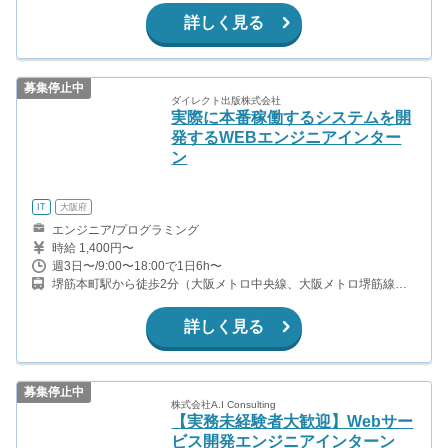
ら徒歩7分（日比谷線、千代田線、三田線） 二重橋前駅から徒歩2
詳しく見る
分（千代田線）
募集停止中
ダイレクト出版株式会社
実際に本番稼働するシステムを開
発するWEBエンジニアインター
ン
IT
大阪府
エンジニア/プログラミング
時給 1,400円〜
週3日〜/9:00〜18:00で1日6h〜
堺筋本町駅から徒歩2分（大阪メトロ中央線、大阪メトロ堺筋線）
本町駅から徒歩5分（大阪メトロ中央線、大阪メトロ御堂筋線、大
阪メトロ四つ橋線）
詳しく見る
募集停止中
株式会社A.I Consulting
【実務未経験者大歓迎】Webサー
ビス開発エンジニアインターン