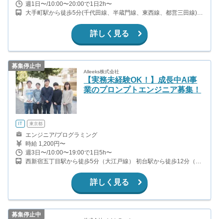
週1日〜/10:00〜20:00で1日2h〜
大手町駅から徒歩5分(千代田線、半蔵門線、東西線、都営三田線)
竹橋駅から徒歩6分(東西線) 小川町駅から徒歩6分(都営新宿線) 神田
駅から徒歩10分(山手線、京浜東北線、中央線、銀座線)
詳しく見る
募集停止中
Alleeks株式会社
【実務未経験OK！】成長中AI事
業のプロンプトエンジニア募集！
IT
東京都
エンジニア/プログラミング
時給 1,200円〜
週3日〜/10:00〜19:00で1日5h〜
西新宿五丁目駅から徒歩5分（大江戸線） 初台駅から徒歩12分（都
営新宿線、京王新線）
詳しく見る
募集停止中