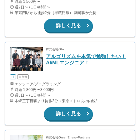
時給 1,500円〜
週2日〜 / 1日4時間〜
半蔵門駅から徒歩2分（半蔵門線） 麹町駅かた徒歩10分（有楽町線）
詳しく見る
株式会社Ollo
アルゴリズムを本気で勉強したい！
AI/MLエンジニア！
IT
東京都
エンジニア/プログラミング
時給 1,800円〜3,000円
週3日〜 / 1日4時間〜
本郷三丁目駅より徒歩2分（東京メトロ丸の内線/都営地下鉄大江戸線）
詳しく見る
株式会社GreenEnergyPartners