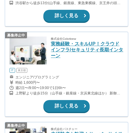
渋谷駅から徒歩13分(山手線、銀座線、東急東横線、京王井の頭線
ほか) 神泉駅から徒歩7分(京王井の頭線) 代官山駅から徒歩13分(東
急東横線)
詳しく見る
募集停止中
株式会社Colorkrew
実務経験・スキルUP！クラウド
インフラ/セキュリティ長期インタ
ーン
IT
東京都
エンジニア/プログラミング
時給 1,600円〜
週2日〜/9:00〜19:00で1日6h〜
上野駅より徒歩15分（山手線・銀座線・京浜東北線ほか） 新御徒
町駅より徒歩3分（大江戸線・つくばエクスプレス） 御徒町駅より
徒歩15分(山手線・京浜東北線) 浅草橋駅より徒歩15分（総武線・浅
詳しく見る
草線）
募集停止中
株式会社パスチャー