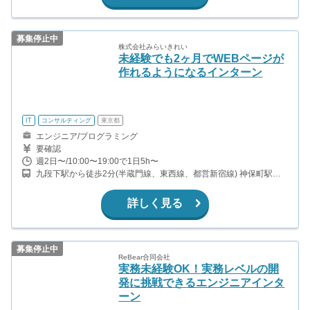
募集停止中
株式会社みらいきれい
未経験でも2ヶ月でWEBページが
作れるようになるインターン
IT
コンサルティング
東京都
エンジニア/プログラミング
要確認
週2日〜/10:00〜19:00で1日5h〜
九段下駅から徒歩2分(半蔵門線、東西線、都営新宿線) 神保町駅か
ら徒歩11分(半蔵門線、都営三田線、都営新宿線)
詳しく見る
募集停止中
ReBear合同会社
実務未経験OK！実務レベルの開
発に挑戦できるエンジニアインタ
ーン