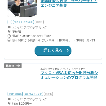
未経験者も歓迎！サーバーサイド
エンジニア募集
IT
マスコミ/広告/出版
東京都
エンジニア/プログラミング
要確認
週3日〜/9:30〜20:00で1日5h〜
霞ヶ関駅 から徒歩6分（丸ノ内線、日比谷線、千代田線） 虎ノ門駅
から徒歩1分（銀座線） 内幸町駅 から徒歩7分（都営三田線）
詳しく見る
募集停止中
株式会社ラッセルマネジメントパートナー
マクロ・VBAを使った財務分析シ
ミュレーションのプログラム開発
金融/FinTech
コンサルティング
東京都
エンジニア/プログラミング
時給 1,200円〜