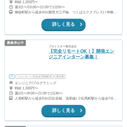
時給 1,200円〜
週3日〜/10:00〜22:00で1日5h〜
御徒町駅から徒歩4分(都営大江戸線、つくばエクスプレス) / 仲御徒
町駅から徒歩9分(東京メトロ日比谷線) / 御徒町駅から徒歩11分(山
手線、京浜東北線)
詳しく見る
募集停止中
プロトスター株式会社
【完全リモートOK！】開発エン
ジニアインターン募集！
IT
フルリモート/完全在宅勤務OK
東京都
エンジニア/プログラミング
時給 1,300円〜
週2日〜/9:00〜21:00で1日4h〜
人形町駅から徒歩5分(日比谷線、浅草線) 小伝馬町駅から徒歩7分
(日比谷線)
詳しく見る