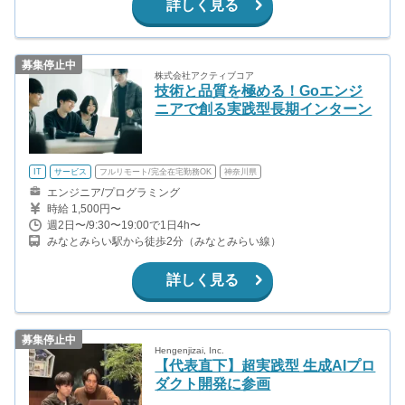
詳しく見る
募集停止中
株式会社アクティブコア
技術と品質を極める！Goエンジ
ニアで創る実践型長期インターン
IT
サービス
フルリモート/完全在宅勤務OK
神奈川県
エンジニア/プログラミング
時給 1,500円〜
週2日〜/9:30〜19:00で1日4h〜
みなとみらい駅から徒歩2分（みなとみらい線）
詳しく見る
募集停止中
Hengenjizai, Inc.
【代表直下】超実践型 生成AIプロ
ダクト開発に参画