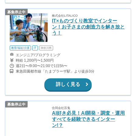
募集停止中
株式会社LITALICO
IT×ものづくり教室でインター
ン！お子さまの創造力を解き放と
う！
教育/福祉/介護
IT
神奈川県
エンジニア/プログラミング
時給 1,200円〜1,500円
週2日〜/9:00〜21:00で1日5h〜
東急田園都市線「たまプラーザ駅」より徒歩3分
詳しく見る
募集停止中
合同会社百鬼
AI好き必見！AI開発・調査・運用
すべてを経験できるインター
ン!？