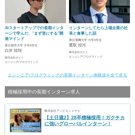
AIスタートアップでの長期インタ
インターンしてたら上場企業の社
ーンで学んだ、"まず形にする"開
長と食事した話
発マインド
東京電機大学 大学3年生
鷹取 煌河
東京都市大学 大学4年生
白井 陸翔
株式会社オビト
エンジニア/プログラミング
株式会社オビト
エンジニア/プログラミング
エンジニア/プログラミングの長期インターン体験談を全て見る
積極採用中の長期インターン求人
株式会社アンビエントナビ
【土日週2】28卒積極採用！ガクチカ
に強いグローバルインターン！