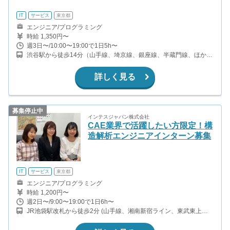
IT
サービス
東京都
エンジニア/プログラミング
時給 1,350円〜
週3日〜/10:00〜19:00で1日5h〜
渋谷駅から徒歩14分（山手線、埼京線、銀座線、半蔵門線、ほか）
神泉駅から徒歩9分（京王井の頭線）
詳しく見る
募集停止中
インテスジャパン株式会社
CAE業界で活躍したい方限定！構
造解析エンジニアインターン募集
IT
サービス
東京都
エンジニア/プログラミング
時給 1,200円〜
週2日〜/9:00〜19:00で1日6h〜
JR池袋駅改札から徒歩2分 (山手線、湘南新宿ライン、東武東上
線、西武池袋線 丸の内線、 副都心線、埼京線、有楽町線）