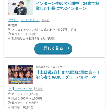
インターン生60名活躍中！24歳で起
業した社長に学ぶインターン
サービス
コンサルティング
東京都
営業
フルコミッション制（１成約あたり8-25万） 月５０万以上稼ぐインターン生も多数います！ ■収入例 ○入社１ヶ月目（明治大学2年生） 役職：アポインター 月間１契約×８万円＝８万円 ＋交通費 ○入社３ヶ月目（東京大学２年生） 役職：アポインター（ランク：ブロンズ） 月間３契約×10万円＝30万円 ＋交通費 ○入社６ヶ月目（早稲田大学３年生） 役職：アポインター（ランク：シルバー） 月間５契約×12万円＝60万円 ＋交通費 ○入社15ヶ月目（慶應大学３年生） 役職：クローザー 月間３契約×25万＝75万円 ＋交通費
週2日〜 / 1日6時間〜
西新宿駅から徒歩1分（丸ノ内線）
詳しく見る
株式会社アンビエントナビ
【土日週2◎】まだ就活に間に合う！
初心者でもOK！グローバルマーケ
IT
コンサルティング
大阪府
マーケティング/広報
時給 1,500円〜1,700円
週2日〜 / 1日5時間〜
梅田駅 徒歩5分