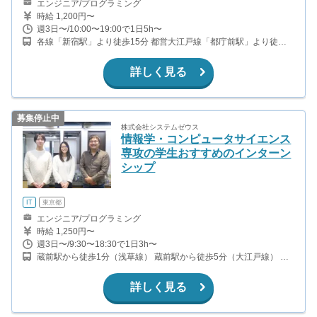
エンジニア/プログラミング
時給 1,200円〜
週3日〜/10:00〜19:00で1日5h〜
各線「新宿駅」より徒歩15分 都営大江戸線「都庁前駅」より徒歩5
分 丸の内線「西新宿駅」より徒歩8分
詳しく見る
募集停止中
株式会社システムゼウス
情報学・コンピュータサイエンス
専攻の学生おすすめのインターン
シップ
IT
東京都
エンジニア/プログラミング
時給 1,250円〜
週3日〜/9:30〜18:30で1日3h〜
蔵前駅から徒歩1分（浅草線） 蔵前駅から徒歩5分（大江戸線） 浅
草橋駅から徒歩12分（中央線、総武線、浅草線） 新御徒町駅から
徒歩14分（つくばエクスプレス、大江戸線）
詳しく見る