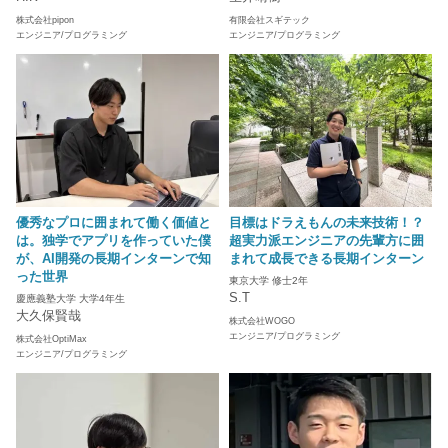
株式会社pipon
有限会社スギテック
エンジニア/プログラミング
エンジニア/プログラミング
優秀なプロに囲まれて働く価値と
目標はドラえもんの未来技術！？
は。独学でアプリを作っていた僕
超実力派エンジニアの先輩方に囲
が、AI開発の長期インターンで知
まれて成長できる長期インターン
った世界
東京大学 修士2年
S.T
慶應義塾大学 大学4年生
大久保賢哉
株式会社WOGO
エンジニア/プログラミング
株式会社OptiMax
エンジニア/プログラミング