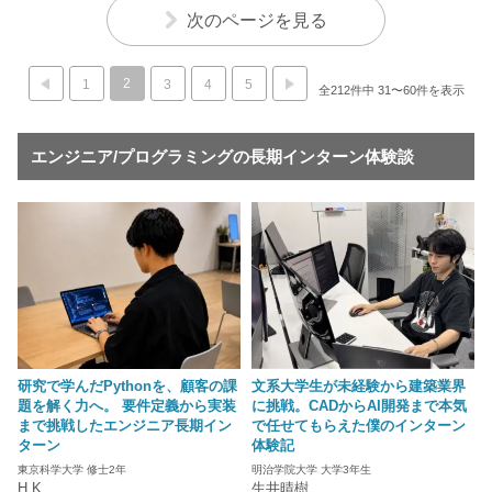
次のページを見る
2
1
3
4
5
全212件中 31〜60件を表示
エンジニア/プログラミングの長期インターン体験談
研究で学んだPythonを、顧客の課
文系大学生が未経験から建築業界
題を解く力へ。 要件定義から実装
に挑戦。CADからAI開発まで本気
まで挑戦したエンジニア長期イン
で任せてもらえた僕のインターン
ターン
体験記
東京科学大学 修士2年
明治学院大学 大学3年生
H.K
生井晴樹