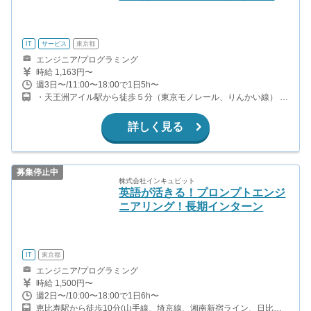
IT
サービス
東京都
エンジニア/プログラミング
時給 1,163円〜
週3日〜/11:00〜18:00で1日5h〜
・天王洲アイル駅から徒歩５分（東京モノレール、りんかい線） ・
品川駅からバス5分+徒歩1分
詳しく見る
募集停止中
株式会社インキュビット
英語が活きる！プロンプトエンジ
ニアリング！長期インターン
IT
東京都
エンジニア/プログラミング
時給 1,500円〜
週2日〜/10:00〜18:00で1日6h〜
恵比寿駅から徒歩10分(山手線、埼京線、湘南新宿ライン、日比谷