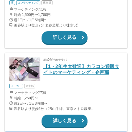
IT
コンサルティング
東京都
マーケティング/広報
時給 1,500円〜1,700円
週2日〜 / 1日5時間〜
渋谷駅より徒歩7分 表参道駅より徒歩5分
詳しく見る
株式会社ホテラバ
【1・2年生大歓迎】カラコン通販サ
イトのマーケティング・企画職
メーカー
東京都
マーケティング/広報
時給 1,250円〜
週2日〜 / 1日3時間〜
渋谷駅より徒歩5分（JR山手線、東京メトロ銀座・半蔵門・副都心線）
詳しく見る