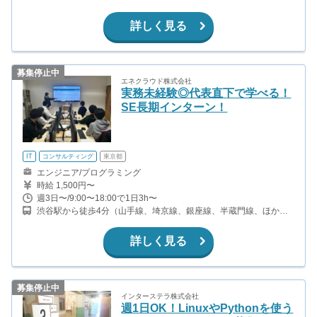
営東西線、京都市営烏丸線) 四条駅から徒歩9分(京都市営烏丸線)
詳しく見る
募集停止中
エネクラウド株式会社
実務未経験◎代表直下で学べる！
SE長期インターン！
IT
コンサルティング
東京都
エンジニア/プログラミング
時給 1,500円〜
週3日〜/9:00〜18:00で1日3h〜
渋谷駅から徒歩4分（山手線、埼京線、銀座線、半蔵門線、ほか）
神泉駅から徒歩5分（京王井の頭線）
詳しく見る
募集停止中
インターステラ株式会社
週1日OK！LinuxやPythonを使う