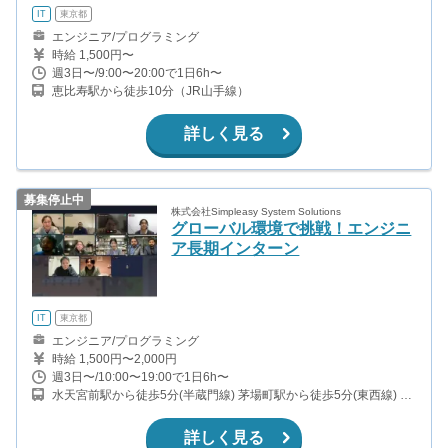
IT
東京都
エンジニア/プログラミング
時給 1,500円〜
週3日〜/9:00〜20:00で1日6h〜
恵比寿駅から徒歩10分（JR山手線）
詳しく見る
募集停止中
株式会社Simpleasy System Solutions
グローバル環境で挑戦！エンジニ
ア長期インターン
IT
東京都
エンジニア/プログラミング
時給 1,500円〜2,000円
週3日〜/10:00〜19:00で1日6h〜
水天宮前駅から徒歩5分(半蔵門線) 茅場町駅から徒歩5分(東西線) 人
形町駅から徒歩9分(日比谷線)
詳しく見る