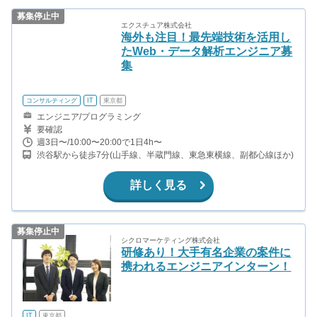
募集停止中
エクスチュア株式会社
海外も注目！最先端技術を活用し
たWeb・データ解析エンジニア募
集
コンサルティング
IT
東京都
エンジニア/プログラミング
要確認
週3日〜/10:00〜20:00で1日4h〜
渋谷駅から徒歩7分(山手線、半蔵門線、東急東横線、副都心線ほか)
詳しく見る
募集停止中
シクロマーケティング株式会社
研修あり！大手有名企業の案件に
携われるエンジニアインターン！
IT
東京都