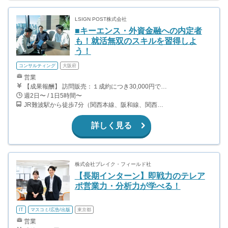
LSIGN POST株式会社
■キーエンス・外資金融への内定者
も！就活無双のスキルを習得しよ
う！
コンサルティング
大阪府
営業
【成果報酬】 訪問販売：１成約につき30,000円です。 例えば、光インターネットの成約であれば、平均的に2.5日で1件の契約が見込めます。（12,000円/1日6時間稼働） ＜月収例＞月に100万以上稼ぐ方もいます！ ・月5件成約：150,000円 ・月15件成約：450,000円 ・月30成約：900,000円➕マネジメントインセンティブ300,000円 合計1,200,000円 時給換算で2,000円程度が、平均的なインターン生の報酬となっています。
週2日〜 / 1日5時間〜
JR難波駅から徒歩7分（関西本線、阪和線、関西空港線） 大阪難波駅から徒歩13分（近鉄奈良線、阪神なんば線） 桜川駅から徒歩4分（大阪メトロ千日前線、阪神なんば線）
詳しく見る
株式会社ブレイク・フィールド社
【長期インターン】即戦力のテレア
ポ営業力・分析力が学べる！
IT
マスコミ/広告/出版
東京都
営業