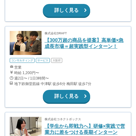
詳しく見る
株式会社DRAFT
【300万超の商品を提案】高単価×急
成長市場＝超実践型インターン！
コンサルティング
サービス
大阪府
営業
時給 1,200円〜
週2日〜 / 1日3時間〜
地下鉄御堂筋線 中津駅 徒歩6分 梅田駅 徒歩7分
詳しく見る
株式会社コネクトボックス
【学生から即戦力へ】研修×実践で営
業力に差をつける長期インターン