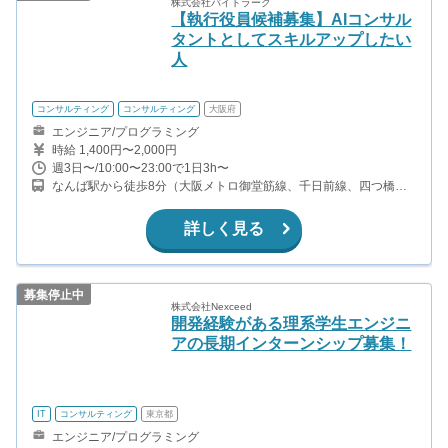
株式会社バイトラーク
【執行役員候補募集】AIコンサル
タントとしてスキルアップしたい
人
コンサルティング
コンサルティング
大阪府
エンジニア/プログラミング
時給 1,400円〜2,000円
週3日〜/10:00〜23:00で1日3h〜
なんば駅から徒歩8分（大阪メトロ御堂筋線、千日前線、四つ橋
線） 心斎橋駅から徒歩6分（御堂筋線、長堀鶴見緑地線） 四ツ橋駅
から徒歩9分（四つ橋線）
詳しく見る
募集停止中
株式会社Nexceed
開発経験がある理系学生エンジニ
アの長期インターンシップ募集！
IT
コンサルティング
東京都
エンジニア/プログラミング