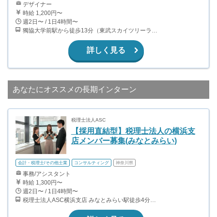
デザイナー
時給 1,200円〜
週2日〜 / 1日4時間〜
獨協大学前駅から徒歩13分（東武スカイツリーライン、東武伊勢崎線、東武日光線、鬼怒川線）
詳しく見る
あなたにオススメの長期インターン
税理士法人ASC
【採用直結型】税理士法人の横浜支
店メンバー募集(みなとみらい)
会計・税理士/その他士業
コンサルティング
神奈川県
事務/アシスタント
時給 1,300円〜
週2日〜 / 1日4時間〜
税理士法人ASC横浜支店 みなとみらい駅徒歩4分、桜木町駅徒歩8分