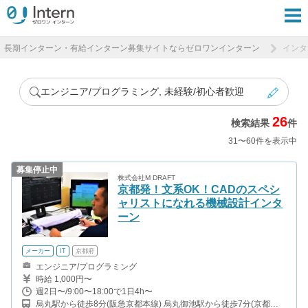
長期インターン・有給インターン募集サイトならゼロワンインターン
インタ
エンジニア/プログラミング, 未経験/初心者歓迎
26
検索結果
件
31〜60件を表示中
募集停止中
株式会社M DRAFT
京都発！文系OK！CADのスペシ
ャリストになれる機械設計インタ
ーン
メーカー
IT
京都府
エンジニア/プログラミング
時給 1,000円〜
週2日〜/9:00〜18:00で1日4h〜
烏丸駅から徒歩8分(阪急京都本線) 烏丸御池駅から徒歩7分(京都市