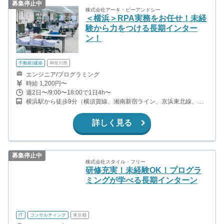
募集停止中
株式会社アーキ・ピーアンドシー
＜横浜＞RPA実務をお任せ！未経
験から力をつける長期インター
ン！
不動産/建築
神奈川県
エンジニア/プログラミング
時給 1,200円〜
週2日〜/9:00〜18:00で1日4h〜
横浜駅から徒歩9分（横須賀線、湘南新宿ライン、京浜東北線、横
浜線、ほか）
詳しく見る
募集停止中
株式会社スタイル・フリー
研修充実！未経験OK！プログラ
ミングが学べる長期インターン
IT
コンサルティング
東京都