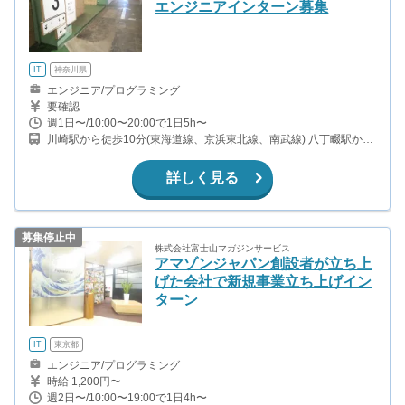
エンジニアインターン募集
IT
神奈川県
エンジニア/プログラミング
要確認
週1日〜/10:00〜20:00で1日5h〜
川崎駅から徒歩10分(東海道線、京浜東北線、南武線) 八丁畷駅から
徒歩7分(京急本線)
詳しく見る
募集停止中
株式会社富士山マガジンサービス
アマゾンジャパン創設者が立ち上
げた会社で新規事業立ち上げイン
ターン
IT
東京都
エンジニア/プログラミング
時給 1,200円〜
週2日〜/10:00〜19:00で1日4h〜