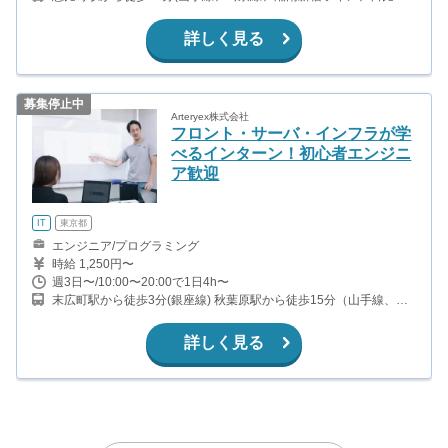
線)
詳しく見る
募集停止中
Arteryex株式会社
フロント・サーバ・インフラが学
べるインターン！初心者エンジニ
ア歓迎
IT
東京都
エンジニア/プログラミング
時給 1,250円〜
週3日〜/10:00〜20:00で1日4h〜
末広町駅から徒歩3分(銀座線) 秋葉原駅から徒歩15分（山手線、京
浜東北線、中央線、日比谷線 ほか）
詳しく見る