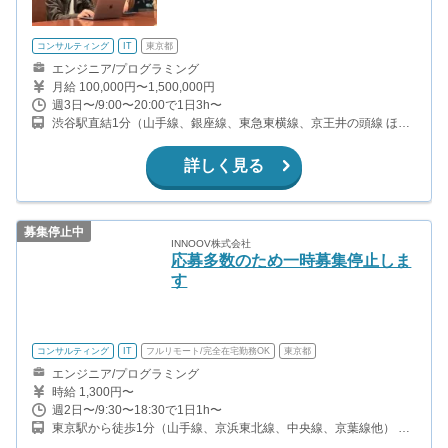
コンサルティング
IT
東京都
エンジニア/プログラミング
月給 100,000円〜1,500,000円
週3日〜/9:00〜20:00で1日3h〜
渋谷駅直結1分（山手線、銀座線、東急東横線、京王井の頭線 ほ
か）
詳しく見る
募集停止中
INNOOV株式会社
応募多数のため一時募集停止しま
す
コンサルティング
IT
フルリモート/完全在宅勤務OK
東京都
エンジニア/プログラミング
時給 1,300円〜
週2日〜/9:30〜18:30で1日1h〜
東京駅から徒歩1分（山手線、京浜東北線、中央線、京葉線他） 有
楽町駅から徒歩3分（山手線、京浜東北線、有楽町線） 日比谷駅か