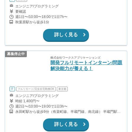
エンジニア/プログラミング
要確認
週1日〜/10:00〜18:00で1日7h〜
秋葉原駅から徒歩1分
詳しく見る
募集停止中
株式会社ワークスアプリケーションズ
開発フルリモートインターン/問題
解決能力が養える！
IT
フルリモート/完全在宅勤務OK
東京都
エンジニア/プログラミング
時給 1,400円〜
週2日〜/10:00〜19:00で1日3h〜
永田町駅から徒歩9分（有楽町線、半蔵門線、南北線） 半蔵門駅か
ら徒歩1分（半蔵門線） 麹町駅から徒歩4分（有楽町線）
詳しく見る