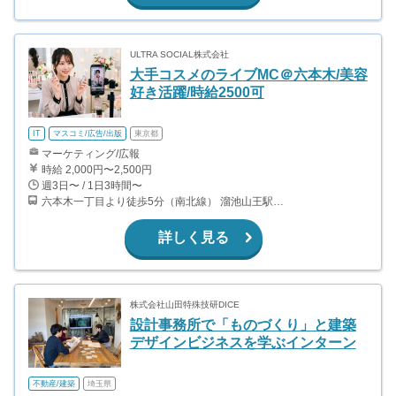
ULTRA SOCIAL株式会社
大手コスメのライブMC＠六本木/美容
好き活躍/時給2500可
IT
マスコミ/広告/出版
東京都
マーケティング/広報
時給 2,000円〜2,500円
週3日〜 / 1日3時間〜
六本木一丁目より徒歩5分（南北線） 溜池山王駅より徒歩10分（銀座線） 六本木駅より徒歩12分（日比谷線）
詳しく見る
株式会社山田特殊技研DICE
設計事務所で「ものづくり」と建築
デザインビジネスを学ぶインターン
不動産/建築
埼玉県