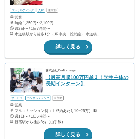
コンサルティング
人材
東京都
営業
時給 1,250円〜2,100円
週2日〜 / 1日7時間〜
水道橋駅から徒歩1分（JR中央、総武線） 水道橋駅から徒歩6分（都営三田線）
詳しく見る
株式会社Craft energy
【最高月収100万円越え！学生主体の
長期インターン】
サービス
コンサルティング
東京都
営業
フルコミッション制（１成約あたり10~25万） 時給換算で（2000円〜2500円）程度が目安となります。 月100万を稼ぐ学生多数在籍しています。 ■収入例 〇入社1か月目（早稲田大学2年生） 役職：アポインター 月間1契約×10万円＝10万円 ＋交通費 〇入社3か月目（明治大学2年生） 役職：アポインター 月間2契約×13万円＝26万円 ＋交通費 〇入社6か月目（慶應義塾大学3年生） 役職：アポインター 月間5契約×15万円＝75万円 ＋交通費 〇入社15か月目（東京大学3年生） 役職：クローザー 月間3契約×25万=75万円 ＋交通費 交通費支給あり
週1日〜 / 1日6時間〜
新宿駅から徒歩8分（山手線）
詳しく見る