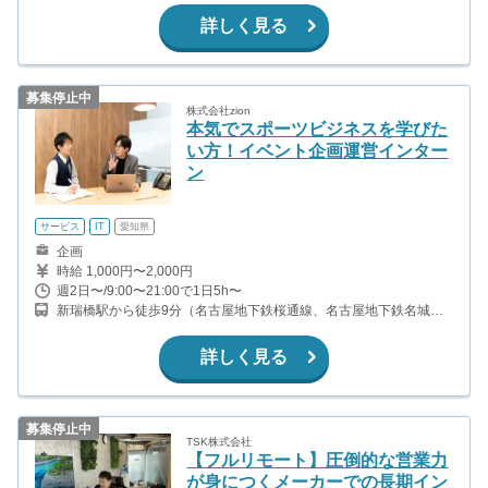
詳しく見る
募集停止中
株式会社zion
本気でスポーツビジネスを学びた
い方！イベント企画運営インター
ン
サービス
IT
愛知県
企画
時給 1,000円〜2,000円
週2日〜/9:00〜21:00で1日5h〜
新瑞橋駅から徒歩9分（名古屋地下鉄桜通線、名古屋地下鉄名城
線） 瑞穂運動場西駅から徒歩2分（名古屋地下鉄桜通線）
詳しく見る
募集停止中
TSK株式会社
【フルリモート】圧倒的な営業力
が身につくメーカーでの長期イン