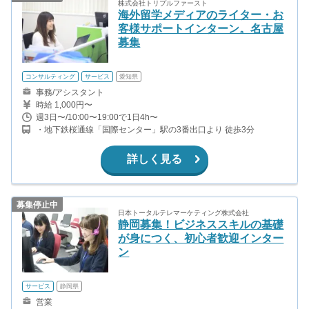
株式会社トリプルファースト
海外留学メディアのライター・お
客様サポートインターン。名古屋
募集
コンサルティング
サービス
愛知県
事務/アシスタント
時給 1,000円〜
週3日〜/10:00〜19:00で1日4h〜
・地下鉄桜通線「国際センター」駅の3番出口より 徒歩3分
詳しく見る
募集停止中
日本トータルテレマーケティング株式会社
静岡募集！ビジネススキルの基礎
が身につく、初心者歓迎インター
ン
サービス
静岡県
営業