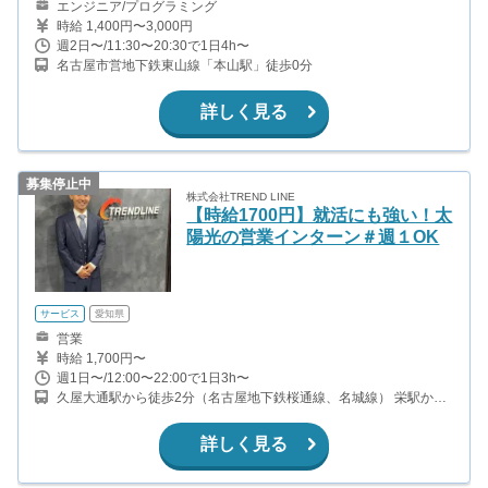
エンジニア/プログラミング
時給 1,400円〜3,000円
週2日〜/11:30〜20:30で1日4h〜
名古屋市営地下鉄東山線「本山駅」徒歩0分
詳しく見る
募集停止中
株式会社TREND LINE
【時給1700円】就活にも強い！太
陽光の営業インターン＃週１OK
サービス
愛知県
営業
時給 1,700円〜
週1日〜/12:00〜22:00で1日3h〜
久屋大通駅から徒歩2分（名古屋地下鉄桜通線、名城線） 栄駅から
徒歩8分（名古屋地下鉄東山線、名城線） 栄町駅から徒歩10分（名
鉄瀬戸線）
詳しく見る