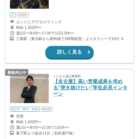
IT
静岡県
エンジニア/プログラミング
時給 1,350円〜
週2日〜/8:00〜17:00で1日3.30h〜
三島駅（東京駅から新幹線で1時間程度）よりタクシーで10分 ※実
際の勤務はリモートが基本となりますが、インターン開始時等、不
定期で三島での勤務があります。（予定を調整し、数か月に1度程
詳しく見る
度を想定）
募集停止中
くにまさ直記事務所
【名古屋】高い営業成果を求め
る“突き抜けたい”学生必見インタ
ーン
官公庁・NPO・NGO
愛知県
営業
時給 1,400円〜
週1日〜/9:00〜21:00で1日3h〜
森下駅より徒歩11分（名鉄瀬戸線）