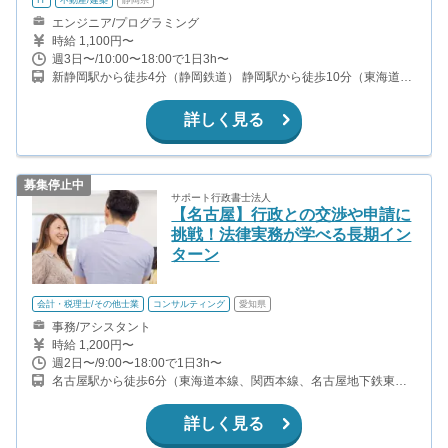
エンジニア/プログラミング
時給 1,100円〜
週3日〜/10:00〜18:00で1日3h〜
新静岡駅から徒歩4分（静岡鉄道） 静岡駅から徒歩10分（東海道本
線）
詳しく見る
募集停止中
サポート行政書士法人
【名古屋】行政との交渉や申請に
挑戦！法律実務が学べる長期イン
ターン
会計・税理士/その他士業
コンサルティング
愛知県
事務/アシスタント
時給 1,200円〜
週2日〜/9:00〜18:00で1日3h〜
名古屋駅から徒歩6分（東海道本線、関西本線、名古屋地下鉄東山
線、桜通線、ほか） 名鉄名古屋駅から徒歩3分（名鉄名古屋本線、
名鉄犬山線、名鉄津島線、名鉄常滑線） 近鉄名古屋駅から徒歩5分
詳しく見る
（近鉄名古屋線）