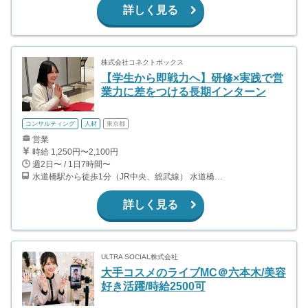
詳しく見る
株式会社コネクトボックス
【学生から即戦力へ】研修×実践で営
業力に差をつける長期インターン
コンサルティング
人材
東京都
営業
時給 1,250円〜2,100円
週2日〜 / 1日7時間〜
水道橋駅から徒歩1分（JR中央、総武線） 水道橋駅から徒歩6分（都営三田線）
詳しく見る
ULTRA SOCIAL株式会社
大手コスメのライブMC＠六本木/美容
好き活躍/時給2500可