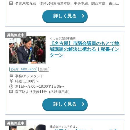
名古屋駅直結 徒歩5分(東海道本線、中央本線、関西本線、東山線
ほか) 名鉄名古屋駅から徒歩7分(名古屋本線、犬山線、常滑線) 近鉄
名古屋駅から徒歩7分(名古屋線)
詳しく見る
募集停止中
くにまさ直記事務所
【名古屋】市議会議員のもとで地
域課題の解決に携わる！秘書イン
ターン
官公庁・NPO・NGO
愛知県
事務/アシスタント
時給 1,100円〜
週1日〜/9:00〜18:00で1日3h〜
森下駅より徒歩11分（名鉄瀬戸線）
詳しく見る
募集停止中
株式会社くふう住まい