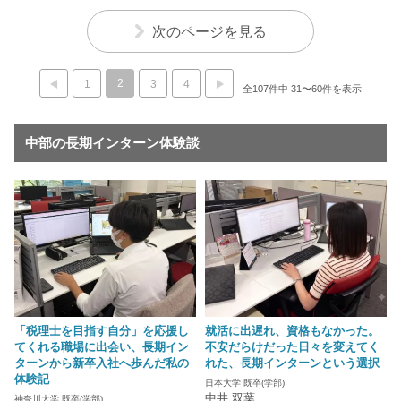
次のページを見る
2
1
3
4
全107件中 31〜60件を表示
中部の長期インターン体験談
「税理士を目指す自分」を応援し
就活に出遅れ、資格もなかった。
てくれる職場に出会い、長期イン
不安だらけだった日々を変えてく
ターンから新卒入社へ歩んだ私の
れた、長期インターンという選択
体験記
日本大学 既卒(学部)
中井 双葉
神奈川大学 既卒(学部)