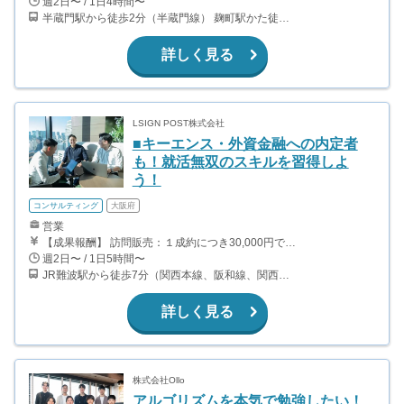
週2日〜 / 1日4時間〜
半蔵門駅から徒歩2分（半蔵門線） 麹町駅かた徒歩10分（有楽町線）
詳しく見る
LSIGN POST株式会社
■キーエンス・外資金融への内定者
も！就活無双のスキルを習得しよ
う！
コンサルティング
大阪府
営業
【成果報酬】 訪問販売：１成約につき30,000円です。 例えば、光インターネットの成約であれば、平均的に2.5日で1件の契約が見込めます。（12,000円/1日6時間稼働） ＜月収例＞月に100万以上稼ぐ方もいます！ ・月5件成約：150,000円 ・月15件成約：450,000円 ・月30成約：900,000円➕マネジメントインセンティブ300,000円 合計1,200,000円 時給換算で2,000円程度が、平均的なインターン生の報酬となっています。
週2日〜 / 1日5時間〜
JR難波駅から徒歩7分（関西本線、阪和線、関西空港線） 大阪難波駅から徒歩13分（近鉄奈良線、阪神なんば線） 桜川駅から徒歩4分（大阪メトロ千日前線、阪神なんば線）
詳しく見る
株式会社Ollo
アルゴリズムを本気で勉強したい！