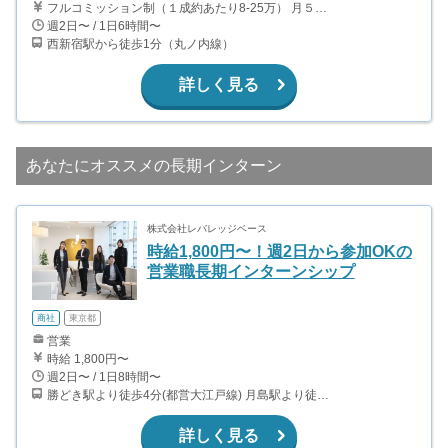
フルコミッション制（１成約あたり8-25万） 月５０万以上稼ぐインターン生も多数います！ ■収入例 ○入社１ヶ月目（明治大学2年生） 役職：アポインター 月間１契約×８万円＝８万円 ＋交通費 ○入社３ヶ月目（東京大学２年生） 役職：アポインター（ランク：ブロンズ） 月間３契約×10万円＝30万円 ＋交通費 ○入社６ヶ月目（早稲田大学３年生） 役職：アポインター（ランク：シルバー） 月間５契約×12万円＝60万円 ＋交通費 ○入社15ヶ月目（慶應大学３年生） 役職：クローザー 月間３契約×25万＝75万円 ＋交通費
週2日〜 / 1日6時間〜
西新宿駅から徒歩1分（丸ノ内線）
詳しく見る
あなたにオススメの長期インターン
株式会社レバレッジベース
時給1,800円〜！週2日から参加OKの
営業職長期インターンシップ
商社
東京都
営業
時給 1,800円〜
週2日〜 / 1日8時間〜
勝どき駅より徒歩4分(都営大江戸線) 月島駅より徒歩9分(有楽町線・都営大江戸線)
詳しく見る