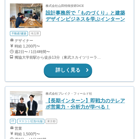
株式会社山田特殊技研DICE
設計事務所で「ものづくり」と建築
デザインビジネスを学ぶインターン
不動産/建築
埼玉県
デザイナー
時給 1,200円〜
週2日〜 / 1日4時間〜
獨協大学前駅から徒歩13分（東武スカイツリーライン、東武伊勢崎線、東武日光線、鬼怒川線）
詳しく見る
株式会社ブレイク・フィールド社
【長期インターン】即戦力のテレア
ポ営業力・分析力が学べる！
IT
マスコミ/広告/出版
東京都
営業
時給 1,500円〜