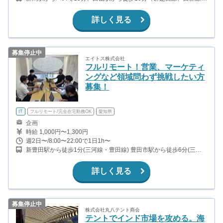
越後線、信越本線）
詳しく見る
募集停止中
エイトス株式会社
フルリモート！営業、マーケティ
ングなど領域問わず挑戦したい方
募集！
IT
フルリモート/完全在宅勤務OK
愛知県
企画
時給 1,000円〜1,300円
週2日〜/8:00〜22:00で1日1h〜
新豊田駅から徒歩1分(三河線・豊田線) 豊田市駅から徒歩6分(三河
線・豊田線)
詳しく見る
募集停止中
株式会社丸八テント商会
テントでインド市場を攻める。海