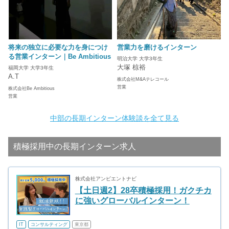
将来の独立に必要な力を身につけ
営業力を磨けるインターン
る営業インターン｜Be Ambitious
明治大学 大学3年生
大塚 椋裕
福岡大学 大学3年生
A.T
株式会社M&Aテレコール
営業
株式会社Be Ambitious
営業
中部の長期インターン体験談を全て見る
積極採用中の長期インターン求人
株式会社アンビエントナビ
【土日週2】28卒積極採用！ガクチカ
に強いグローバルインターン！
IT
コンサルティング
東京都