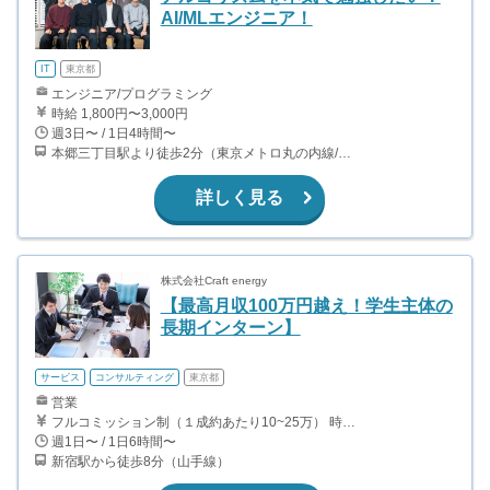
AI/MLエンジニア！
IT
東京都
エンジニア/プログラミング
時給 1,800円〜3,000円
週3日〜 / 1日4時間〜
本郷三丁目駅より徒歩2分（東京メトロ丸の内線/都営地下鉄大江戸線）
詳しく見る
株式会社Craft energy
【最高月収100万円越え！学生主体の
長期インターン】
サービス
コンサルティング
東京都
営業
フルコミッション制（１成約あたり10~25万） 時給換算で（2000円〜2500円）程度が目安となります。 月100万を稼ぐ学生多数在籍しています。 ■収入例 〇入社1か月目（早稲田大学2年生） 役職：アポインター 月間1契約×10万円＝10万円 ＋交通費 〇入社3か月目（明治大学2年生） 役職：アポインター 月間2契約×13万円＝26万円 ＋交通費 〇入社6か月目（慶應義塾大学3年生） 役職：アポインター 月間5契約×15万円＝75万円 ＋交通費 〇入社15か月目（東京大学3年生） 役職：クローザー 月間3契約×25万=75万円 ＋交通費 交通費支給あり
週1日〜 / 1日6時間〜
新宿駅から徒歩8分（山手線）