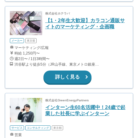
株式会社ホテラバ
【1・2年生大歓迎】カラコン通販サ
イトのマーケティング・企画職
メーカー
東京都
マーケティング/広報
時給 1,250円〜
週2日〜 / 1日3時間〜
渋谷駅より徒歩5分（JR山手線、東京メトロ銀座・半蔵門・副都心線）
詳しく見る
株式会社GreenEnergyPartners
インターン生60名活躍中！24歳で起
業した社長に学ぶインターン
サービス
コンサルティング
東京都
営業