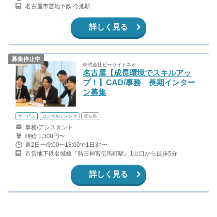
名古屋市営地下鉄 今池駅
詳しく見る
募集停止中
株式会社ビーライトネオ
名古屋【成長環境でスキルアッ
プ！】CAD/事務 長期インター
ン募集
サービス
コンサルティング
愛知県
事務/アシスタント
時給 1,300円〜
週2日〜/9:00〜18:00で1日3h〜
市営地下鉄名城線『熱田神宮伝馬町駅』1出口から徒歩5分
詳しく見る