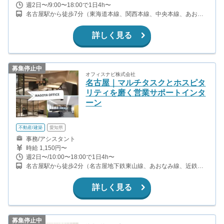
なります。 現在在籍しているインターン生は平均的に月15万円〜
週2日〜/9:00〜18:00で1日4h〜
20万円程度の報酬を得ています。 ○営業成績に応じてボーナスあ
名古屋駅から徒歩7分（東海道本線、関西本線、中央本線、あおな
り。 ○海外26ヵ国への海外研修あり。 ○組織マネージャーに昇格す
み線、他） 名鉄名古屋駅から徒歩5分（名鉄名古屋本線、犬山線、
ると、別途ボーナスあり。
津島線、常滑線） 近鉄名古屋駅から徒歩6分（近鉄名古屋線）
詳しく見る
募集停止中
オフィスナビ株式会社
名古屋｜マルチタスクとホスピタ
リティを磨く営業サポートインタ
ーン
不動産/建築
愛知県
事務/アシスタント
時給 1,150円〜
週2日〜/10:00〜18:00で1日4h〜
名古屋駅から徒歩2分（名古屋地下鉄東山線、あおなみ線、近鉄名
古屋線、他） 亀島駅から徒歩9分（名古屋地下鉄東山線） 国際セン
ター駅から徒歩9分（名古屋地下鉄桜通線）
詳しく見る
募集停止中