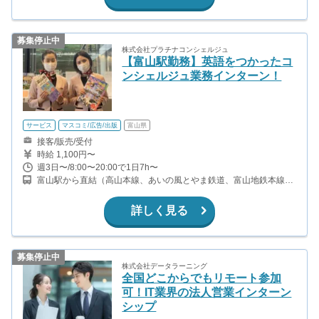
募集停止中
株式会社プラチナコンシェルジュ
【富山駅勤務】英語をつかったコ
ンシェルジュ業務インターン！
サービス
マスコミ/広告/出版
富山県
接客/販売/受付
時給 1,100円〜
週3日〜/8:00〜20:00で1日7h〜
富山駅から直結（高山本線、あいの風とやま鉄道、富山地鉄本線、
富山地鉄不二越・上滝線） 電鉄富山駅から直結（富山地鉄本線、富
山地鉄不二越・上滝線）
詳しく見る
募集停止中
株式会社データラーニング
全国どこからでもリモート参加
可！IT業界の法人営業インターン
シップ