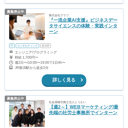
募集停止中
株式会社グラフ
『一流企業AI支援』ビジネスデー
タサイエンスの体験・実践インタ
ーン
IT
コンサルティング
新潟県
エンジニア/プログラミング
時給 1,700円〜
週2日〜/10:00〜19:00で1日4h〜
JR新潟駅から徒歩2分
詳しく見る
募集停止中
社会保険労務士法人とうかい
【週2～】WEBマーケティング/最
先端の社労士事務所でインターン