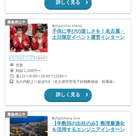
詳しく見る
募集停止中
株式会社CCG STAGG
子供に学びの楽しさを！名古屋・
土日限定イベント運営インターン
コンサルティング
愛知県
営業
時給 1,300円〜
週1日〜/9:00〜18:00で1日8h〜
丸の内駅より徒歩5分（名古屋市営地下鉄鶴舞線線、桜通線）
詳しく見る
募集停止中
株式会社Flying Duck
【年数回の出社のみ】数理最適化
を活用するエンジニアインターン