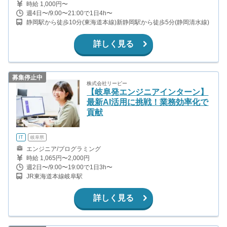
時給 1,000円〜
週4日〜/9:00〜21:00で1日4h〜
静岡駅から徒歩10分(東海道本線)新静岡駅から徒歩5分(静岡清水線)
詳しく見る
募集停止中
株式会社リーピー
【岐阜発エンジニアインターン】
最新AI活用に挑戦！業務効率化で
貢献
IT
岐阜県
エンジニア/プログラミング
時給 1,065円〜2,000円
週2日〜/9:00〜19:00で1日3h〜
JR東海道本線岐阜駅
詳しく見る