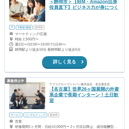
＜静岡市＞【IBM・Amazon出身
役員直下】ビジネス力が身につく
IT
不動産/建築
静岡県
マーケティング/広報
時給 2,500円〜
週2日〜/10:00〜19:00で1日4h〜
静岡駅より徒歩10分 新静岡駅より徒歩5分
詳しく見る
募集停止中
アプコグループジャパン株式会社 名古屋支店
【名古屋】世界26ヶ国展開の外資
系企業で長期インターン！土日歓
迎
サービス
コンサルティング
愛知県
営業
研修期間1ヶ月間：日給10,000円〜 2ヶ月目以降は、成功報酬型と