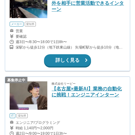
外を相手に営業活動できるインタ
ーン
メーカー
愛知県
営業
要確認
週3日〜/8:30〜18:00で1日8h〜
栄駅から徒歩12分（地下鉄東山線） 矢場町駅から徒歩10分（地下
鉄名城線）
詳しく見る
募集停止中
株式会社リーピー
【名古屋×最新AI】業務の自動化
に挑戦！エンジニアインターン
IT
愛知県
エンジニア/プログラミング
時給 1,140円〜2,000円
週2日〜/9:00〜19:00で1日3h〜