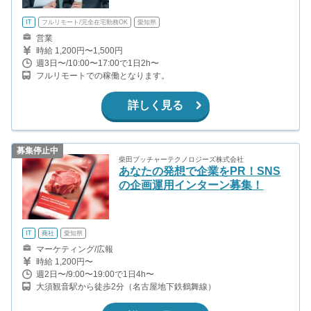
IT
フルリモート/完全在宅勤務OK
愛知県
営業
時給 1,200円〜1,500円
週3日〜/10:00〜17:00で1日2h〜
フルリモートでの稼働となります。
詳しく見る
募集停止中
柴田ブッチャーテクノロジーズ株式会社
あなたの発想で企業をPR！SNS
の企画運用インターン募集！
IT
商社
愛知県
マーケティング/広報
時給 1,200円〜
週2日〜/9:00〜19:00で1日4h〜
大須観音駅から徒歩2分（名古屋地下鉄鶴舞線）