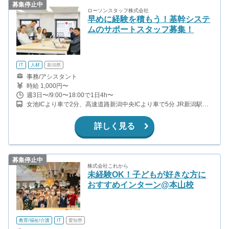
募集停止中
ローソンスタッフ株式会社
早めに経験を積もう！基幹システ
ムのサポートスタッフ募集！
IT
人材
新潟県
事務/アシスタント
時給 1,000円〜
週3日〜/9:00〜18:00で1日4h〜
女池ICより車で2分、高速道路新潟中央ICより車で5分 JR新潟駅よ
り車で15分程度 （車通勤可）
詳しく見る
募集停止中
株式会社これから
未経験OK！子どもが好きな方に
おすすめインターン@本山校
教育/福祉/介護
IT
愛知県