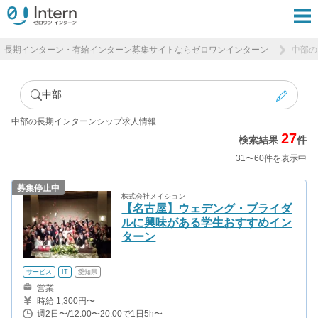
長期インターン・有給インターン募集サイトならゼロワンインターン
中部の
中部
中部の長期インターンシップ求人情報
27
検索結果
件
31〜60件を表示中
募集停止中
株式会社メイション
【名古屋】ウェデング・ブライダ
ルに興味がある学生おすすめイン
ターン
サービス
IT
愛知県
営業
時給 1,300円〜
週2日〜/12:00〜20:00で1日5h〜