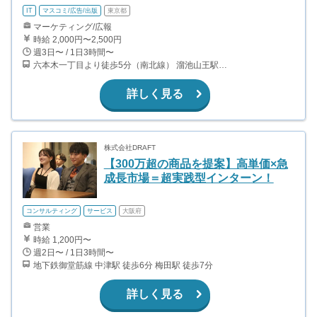
IT
マスコミ/広告/出版
東京都
マーケティング/広報
時給 2,000円〜2,500円
週3日〜 / 1日3時間〜
六本木一丁目より徒歩5分（南北線） 溜池山王駅より徒歩10分（銀座線） 六本木駅より徒歩12分（日比谷線）
詳しく見る
株式会社DRAFT
【300万超の商品を提案】高単価×急
成長市場＝超実践型インターン！
コンサルティング
サービス
大阪府
営業
時給 1,200円〜
週2日〜 / 1日3時間〜
地下鉄御堂筋線 中津駅 徒歩6分 梅田駅 徒歩7分
詳しく見る