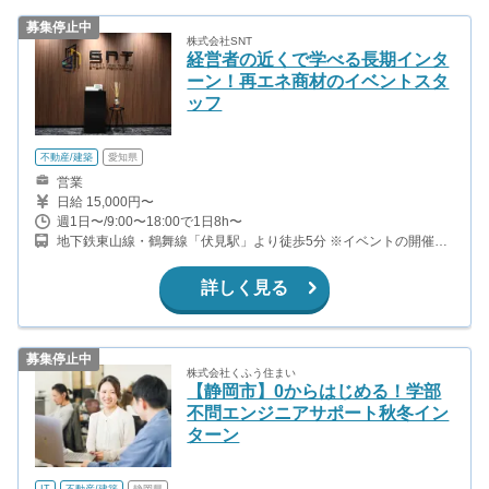
募集停止中
株式会社SNT
経営者の近くで学べる長期インタ
ーン！再エネ商材のイベントスタ
ッフ
不動産/建築
愛知県
営業
日給 15,000円〜
週1日〜/9:00〜18:00で1日8h〜
地下鉄東山線・鶴舞線「伏見駅」より徒歩5分 ※イベントの開催が
ある日は、イベント開催場所（商業施設等）での勤務となります。
詳しく見る
募集停止中
株式会社くふう住まい
【静岡市】0からはじめる！学部
不問エンジニアサポート秋冬イン
ターン
IT
不動産/建築
静岡県