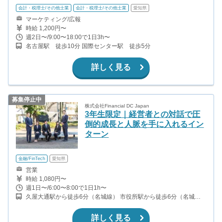
会計・税理士/その他士業
会計・税理士/その他士業
愛知県
マーケティング/広報
時給 1,200円〜
週2日〜/9:00〜18:00で1日3h〜
名古屋駅 徒歩10分 国際センター駅 徒歩5分
詳しく見る
募集停止中
株式会社Financial DC Japan
3年生限定｜経営者との対話で圧
倒的成長と人脈を手に入れるイン
ターン
金融/FinTech
愛知県
営業
時給 1,080円〜
週1日〜/6:00〜8:00で1日1h〜
久屋大通駅から徒歩6分（名城線） 市役所駅から徒歩6分（名城
線） 久屋大通駅から徒歩6分（桜通線）
詳しく見る