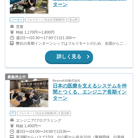
ターン
メーカー
フルリモート/完全在宅勤務OK
富山県
営業
時給 1,170円〜1,800円
週2日〜/10:30〜17:00で1日1.30h〜
弊社の長期インターンシップはフルリモートのため、全国からご応
募が可能です。 本社がある富山県へ出勤する機会はありませんが、
参考までに交通アクセスを記載します↓ 越中三郷駅から車で4分（富
詳しく見る
山地鉄本線）
募集停止中
BeyondUS株式会社
日本の医療を支えるシステムを仲
間とつくる、エンジニア長期イン
ターン
IT
フルリモート/完全在宅勤務OK
新潟県
エンジニア/プログラミング
時給 1,400円〜
週3日〜/24:00〜24:00で1日3h〜
新潟駅からバスで15分、白山駅から徒歩10分（磐越西線、白新線、