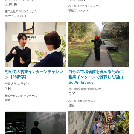
上原 慶
株式会社アカウンタックス
事務/アシスタント
株式会社アカウンタックス
事務/アシスタント
初めての営業インターンチャレン
自分の市場価値を高めるために。
ジ【28新卒】
営業インターンで挑戦した理由｜
Be Ambitious
法政大学 大学1年生
Y.N
青山学院大学 大学3年生
S.Y.
株式会社レバレッジベース
営業
株式会社Be Ambitious
営業