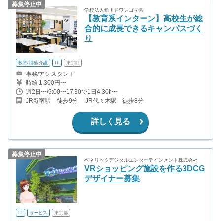
募集停止中
学校法人角川ドワンゴ学園
【教育系インターン】高校生が総
合的に成長できるキャンパスづく
り
教育/福祉/介護
IT
東京都
事務/アシスタント
時給 1,300円〜
週2日〜/9:00〜17:30で1日4.30h〜
JR新宿駅 徒歩9分 JR代々木駅 徒歩8分
詳しく見る
募集停止中
ベネリックデジタルエンターテインメント株式会社
VRショッピング施設を作る3DCG
デザイナー募集
IT
サービス
東京都