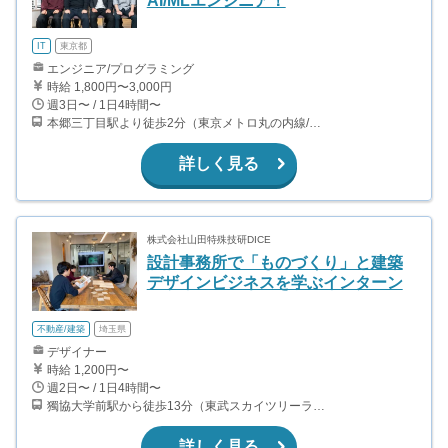
AI/MLエンジニア！
IT
東京都
エンジニア/プログラミング
時給 1,800円〜3,000円
週3日〜 / 1日4時間〜
本郷三丁目駅より徒歩2分（東京メトロ丸の内線/都営地下鉄大江戸線）
詳しく見る
株式会社山田特殊技研DICE
設計事務所で「ものづくり」と建築
デザインビジネスを学ぶインターン
不動産/建築
埼玉県
デザイナー
時給 1,200円〜
週2日〜 / 1日4時間〜
獨協大学前駅から徒歩13分（東武スカイツリーライン、東武伊勢崎線、東武日光線、鬼怒川線）
詳しく見る