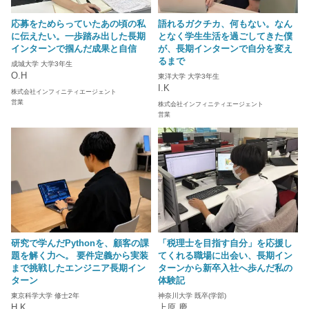
応募をためらっていたあの頃の私
語れるガクチカ、何もない。なん
に伝えたい。一歩踏み出した長期
となく学生生活を過ごしてきた僕
インターンで掴んだ成果と自信
が、長期インターンで自分を変え
るまで
成城大学 大学3年生
O.H
東洋大学 大学3年生
I.K
株式会社インフィニティエージェント
営業
株式会社インフィニティエージェント
営業
研究で学んだPythonを、顧客の課
「税理士を目指す自分」を応援し
題を解く力へ。 要件定義から実装
てくれる職場に出会い、長期イン
まで挑戦したエンジニア長期イン
ターンから新卒入社へ歩んだ私の
ターン
体験記
東京科学大学 修士2年
神奈川大学 既卒(学部)
H.K
上原 慶