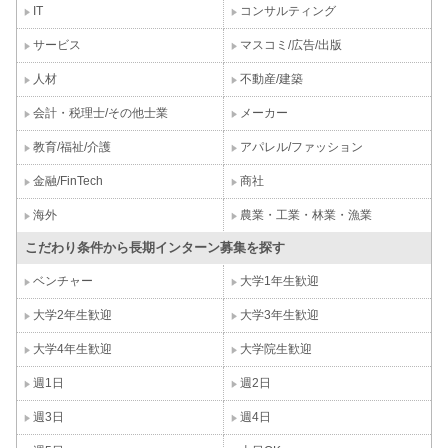
IT
コンサルティング
サービス
マスコミ/広告/出版
人材
不動産/建築
会計・税理士/その他士業
メーカー
教育/福祉/介護
アパレル/ファッション
金融/FinTech
商社
海外
農業・工業・林業・漁業
こだわり条件から長期インターン募集を探す
ベンチャー
大学1年生歓迎
大学2年生歓迎
大学3年生歓迎
大学4年生歓迎
大学院生歓迎
週1日
週2日
週3日
週4日