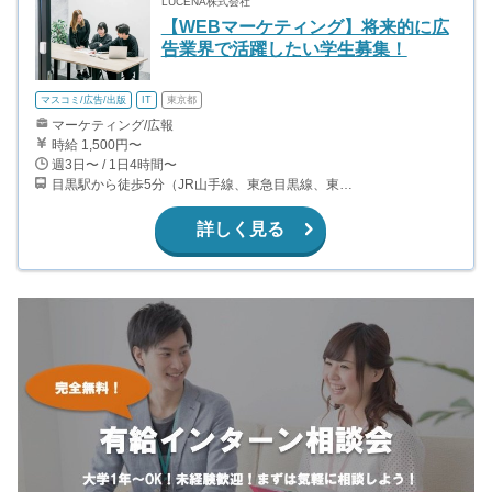
LUCENA株式会社
【WEBマーケティング】将来的に広
告業界で活躍したい学生募集！
マスコミ/広告/出版
IT
東京都
マーケティング/広報
時給 1,500円〜
週3日〜 / 1日4時間〜
目黒駅から徒歩5分（JR山手線、東急目黒線、東京メトロ南北線、都営三田線）
詳しく見る