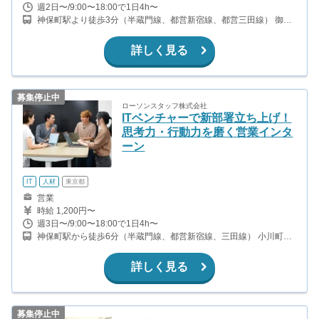
週2日〜/9:00〜18:00で1日4h〜
神保町駅より徒歩3分（半蔵門線、都営新宿線、都営三田線） 御茶
ノ水駅より徒歩11分(中央線、千代田線)
詳しく見る
募集停止中
ローソンスタッフ株式会社
ITベンチャーで新部署立ち上げ！
思考力・行動力を磨く営業インタ
ーン
IT
人材
東京都
営業
時給 1,200円〜
週3日〜/9:00〜18:00で1日4h〜
神保町駅から徒歩6分（半蔵門線、都営新宿線、三田線） 小川町駅
から徒歩6分（都営新宿線） 竹橋駅から徒歩7分（東西線） 御茶ノ
水駅から徒歩10分（中央線）
詳しく見る
募集停止中