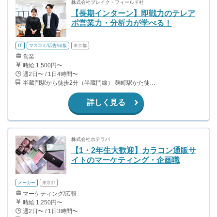
株式会社ブレイク・フィールド社
【長期インターン】即戦力のテレア
ポ営業力・分析力が学べる！
IT
マスコミ/広告/出版
東京都
営業
時給 1,500円〜
週2日〜 / 1日4時間〜
半蔵門駅から徒歩2分（半蔵門線） 麹町駅かた徒歩10分（有楽町線）
詳しく見る
株式会社ホテラバ
【1・2年生大歓迎】カラコン通販サ
イトのマーケティング・企画職
メーカー
東京都
マーケティング/広報
時給 1,250円〜
週2日〜 / 1日3時間〜