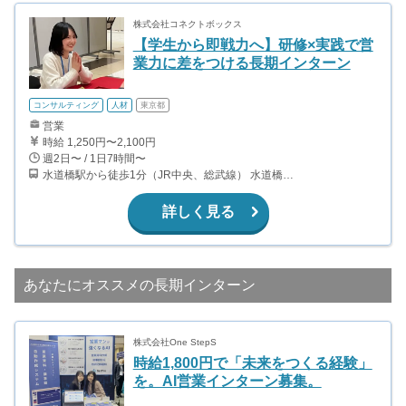
株式会社コネクトボックス
【学生から即戦力へ】研修×実践で営
業力に差をつける長期インターン
コンサルティング
人材
東京都
営業
時給 1,250円〜2,100円
週2日〜 / 1日7時間〜
水道橋駅から徒歩1分（JR中央、総武線） 水道橋駅から徒歩6分（都営三田線）
詳しく見る
あなたにオススメの長期インターン
株式会社One StepS
時給1,800円で「未来をつくる経験」
を。AI営業インターン募集。