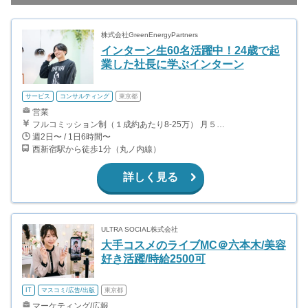
株式会社GreenEnergyPartners
インターン生60名活躍中！24歳で起
業した社長に学ぶインターン
サービス
コンサルティング
東京都
営業
フルコミッション制（１成約あたり8-25万） 月５０万以上稼ぐインターン生も多数います！ ■収入例 ○入社１ヶ月目（明治大学2年生） 役職：アポインター 月間１契約×８万円＝８万円 ＋交通費 ○入社３ヶ月目（東京大学２年生） 役職：アポインター（ランク：ブロンズ） 月間３契約×10万円＝30万円 ＋交通費 ○入社６ヶ月目（早稲田大学３年生） 役職：アポインター（ランク：シルバー） 月間５契約×12万円＝60万円 ＋交通費 ○入社15ヶ月目（慶應大学３年生） 役職：クローザー 月間３契約×25万＝75万円 ＋交通費
週2日〜 / 1日6時間〜
西新宿駅から徒歩1分（丸ノ内線）
詳しく見る
ULTRA SOCIAL株式会社
大手コスメのライブMC＠六本木/美容
好き活躍/時給2500可
IT
マスコミ/広告/出版
東京都
マーケティング/広報