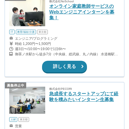
株式会社NoSchool
オンライン家庭教師サービスの
Webエンジニアインターンを募
集！
IT
教育/福祉/介護
東京都
エンジニア/プログラミング
時給 1,200円〜1,500円
週3日〜/10:00〜19:00で1日6h〜
御茶ノ水駅から徒歩7分（中央線、総武線、丸ノ内線） 水道橋駅か
ら徒歩9分（中央線、総武線、三田線） 本郷三丁目駅から徒歩7分
（丸ノ内線、大江戸線）
詳しく見る
募集停止中
株式会社PECORI
急成長するスタートアップにて経
験を積みたいインターン生募集
人材
東京都
営業