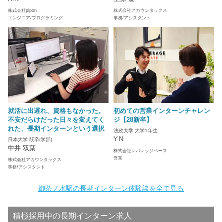
株式会社pipon
株式会社アカウンタックス
エンジニア/プログラミング
事務/アシスタント
就活に出遅れ、資格もなかった。
初めての営業インターンチャレン
不安だらけだった日々を変えてく
ジ【28新卒】
れた、長期インターンという選択
法政大学 大学1年生
Y.N
日本大学 既卒(学部)
中井 双葉
株式会社レバレッジベース
営業
株式会社アカウンタックス
事務/アシスタント
御茶ノ水駅の長期インターン体験談を全て見る
積極採用中の長期インターン求人