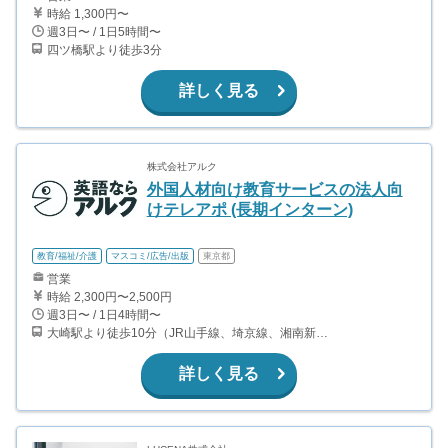
時給 1,300円〜
週3日〜 / 1日5時間〜
四ツ橋駅より徒歩3分
詳しく見る
株式会社アルク
外国人材向け教育サービスの法人向
けテレアポ (長期インターン)
教育/福祉/介護
マスコミ/広告/出版
東京都
営業
時給 2,300円〜2,500円
週3日〜 / 1日4時間〜
大崎駅より徒歩10分（JR山手線、埼京線、湘南新宿ライン等） 品川駅より徒歩12分（JR山手線、京浜東北線、東海道線、横須賀線等） 五反田駅より徒歩12分（JR山手線・都営浅草線・東急池上線）
詳しく見る