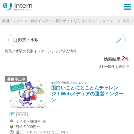
長期インターン・有給インターン募集サイトならゼロワンインターン
御茶ノ
御茶ノ水駅
御茶ノ水駅の長期インターンシップ求人情報
2
検索結果
件
31〜40件を表示中
募集停止中
株式会社繁盛プロジェクト
面白いことにとことんチャレン
ジ！Webメディアの運営インター
ン
IT
東京都
ライター/編集/記者
日給 5,000円〜
週2日〜/10:00〜19:00で1日4h〜