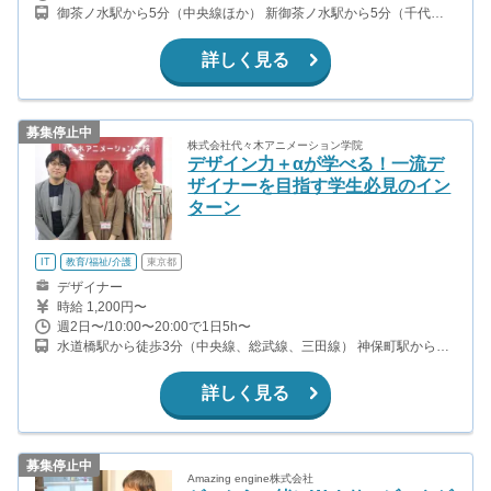
御茶ノ水駅から5分（中央線ほか） 新御茶ノ水駅から5分（千代田
線） 神保町駅から5分（都営三田線ほか） 淡路町駅から5分（丸ノ
内線） 小川町駅から5分（都営新宿線） 竹橋駅から10分（東西線）
詳しく見る
募集停止中
株式会社代々木アニメーション学院
デザイン力＋αが学べる！一流デ
ザイナーを目指す学生必見のイン
ターン
IT
教育/福祉/介護
東京都
デザイナー
時給 1,200円〜
週2日〜/10:00〜20:00で1日5h〜
水道橋駅から徒歩3分（中央線、総武線、三田線） 神保町駅から徒
歩9分（半蔵門線、新宿線、三田線） 九段下駅から徒歩11分（半蔵
門線、東西線、新宿線） 御茶ノ水駅から徒歩9分（中央線、総武
詳しく見る
線、丸ノ内線）
募集停止中
Amazing engine株式会社