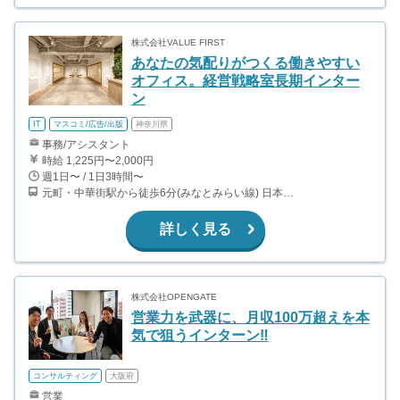
株式会社VALUE FIRST
あなたの気配りがつくる働きやすい
オフィス。経営戦略室長期インター
ン
IT
マスコミ/広告/出版
神奈川県
事務/アシスタント
時給 1,225円〜2,000円
週1日〜 / 1日3時間〜
元町・中華街駅から徒歩6分(みなとみらい線) 日本大通り駅から徒歩7分(みなとみらい線)
詳しく見る
株式会社OPENGATE
営業力を武器に、月収100万超えを本
気で狙うインターン‼︎
コンサルティング
大阪府
営業