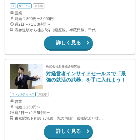
IT
サービス
東京都
営業
時給 1,800円〜3,000円
週2日〜 / 1日3時間〜
表参道駅から徒歩6分（銀座線、半蔵門線、千代田線） 外苑前駅から徒歩6分（銀座線）
詳しく見る
株式会社船井総合研究所
対経営者インサイドセールスで「最
強の就活の武器」を手に入れよう！
コンサルティング
東京都
営業
時給 1,250円〜
週2日〜 / 1日5時間〜
東京駅地下直結（JR線・丸の内線） 京橋駅より徒歩3分（銀座線） 日本橋駅より徒歩6分（東西線、銀座線、都営浅草線）
詳しく見る