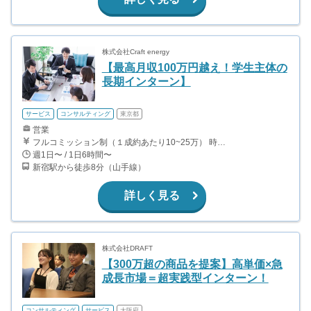
株式会社Craft energy
【最高月収100万円越え！学生主体の
長期インターン】
サービス
コンサルティング
東京都
営業
フルコミッション制（１成約あたり10~25万） 時給換算で（2000円〜2500円）程度が目安となります。 月100万を稼ぐ学生多数在籍しています。 ■収入例 〇入社1か月目（早稲田大学2年生） 役職：アポインター 月間1契約×10万円＝10万円 ＋交通費 〇入社3か月目（明治大学2年生） 役職：アポインター 月間2契約×13万円＝26万円 ＋交通費 〇入社6か月目（慶應義塾大学3年生） 役職：アポインター 月間5契約×15万円＝75万円 ＋交通費 〇入社15か月目（東京大学3年生） 役職：クローザー 月間3契約×25万=75万円 ＋交通費 交通費支給あり
週1日〜 / 1日6時間〜
新宿駅から徒歩8分（山手線）
詳しく見る
株式会社DRAFT
【300万超の商品を提案】高単価×急
成長市場＝超実践型インターン！
コンサルティング
サービス
大阪府