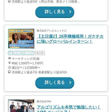
渋谷駅より徒歩5分（JR山手線、東京メトロ銀座・半蔵門・副都心線）
詳しく見る
株式会社アンビエントナビ
【土日週2】28卒積極採用！ガクチカ
に強いグローバルインターン！
IT
コンサルティング
東京都
マーケティング/広報
時給 1,500円〜1,700円
週2日〜 / 1日5時間〜
渋谷駅より徒歩7分 表参道駅より徒歩5分
詳しく見る
株式会社Ollo
アルゴリズムを本気で勉強したい！