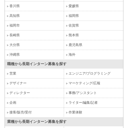
香川県
愛媛県
高知県
福岡県
福岡市
佐賀県
長崎県
熊本県
大分県
鹿児島県
沖縄県
海外
職種から長期インターン募集を探す
営業
エンジニア/プログラミング
デザイナー
マーケティング/広報
ディレクター
事務/アシスタント
企画
ライター/編集/記者
接客/販売/受付
作業体験
業種から長期インターン募集を探す