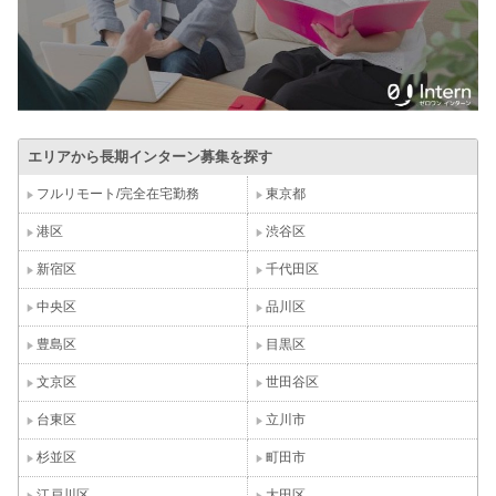
エリアから長期インターン募集を探す
フルリモート/完全在宅勤務
東京都
港区
渋谷区
新宿区
千代田区
中央区
品川区
豊島区
目黒区
文京区
世田谷区
台東区
立川市
杉並区
町田市
江戸川区
大田区