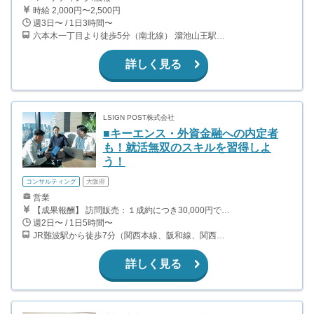
時給 2,000円〜2,500円
週3日〜 / 1日3時間〜
六本木一丁目より徒歩5分（南北線） 溜池山王駅より徒歩10分（銀座線） 六本木駅より徒歩12分（日比谷線）
詳しく見る
LSIGN POST株式会社
■キーエンス・外資金融への内定者
も！就活無双のスキルを習得しよ
う！
コンサルティング
大阪府
営業
【成果報酬】 訪問販売：１成約につき30,000円です。 例えば、光インターネットの成約であれば、平均的に2.5日で1件の契約が見込めます。（12,000円/1日6時間稼働） ＜月収例＞月に100万以上稼ぐ方もいます！ ・月5件成約：150,000円 ・月15件成約：450,000円 ・月30成約：900,000円➕マネジメントインセンティブ300,000円 合計1,200,000円 時給換算で2,000円程度が、平均的なインターン生の報酬となっています。
週2日〜 / 1日5時間〜
JR難波駅から徒歩7分（関西本線、阪和線、関西空港線） 大阪難波駅から徒歩13分（近鉄奈良線、阪神なんば線） 桜川駅から徒歩4分（大阪メトロ千日前線、阪神なんば線）
詳しく見る