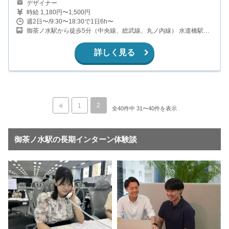
デザイナー
時給 1,180円〜1,500円
週2日〜/9:30〜18:30で1日6h〜
御茶ノ水駅から徒歩5分（中央線、総武線、丸ノ内線） 水道橋駅か
ら徒歩9分（中央線、総武線、都営三田線） 神保町駅から徒歩11分
（半蔵門線、都営新宿線、三田線） 新御茶ノ水駅から徒歩7分（千
詳しく見る
代田線）
2
1
全40件中 31〜40件を表示
御茶ノ水駅の長期インターン体験談