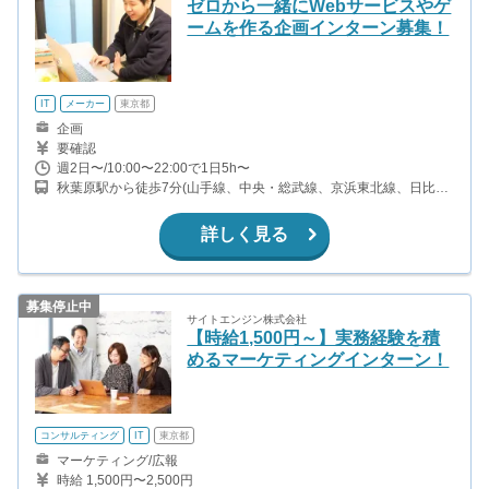
ゼロから一緒にWebサービスやゲ
ームを作る企画インターン募集！
IT
メーカー
東京都
企画
要確認
週2日〜/10:00〜22:00で1日5h〜
秋葉原駅から徒歩7分(山手線、中央・総武線、京浜東北線、日比谷
線 ほか) 末広町駅から徒歩1分(銀座線) 湯島駅から徒歩9分(千代田
線) 御茶ノ水駅から徒歩11分(中央・総武線、丸ノ内線)
詳しく見る
募集停止中
サイトエンジン株式会社
【時給1,500円～】実務経験を積
めるマーケティングインターン！
コンサルティング
IT
東京都
マーケティング/広報
時給 1,500円〜2,500円