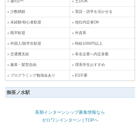
週5日〜
土日OK
少数精鋭
英語・語学を活かせる
未経験/初心者歓迎
他社内定者OK
既卒歓迎
外資系
外国人/留学生歓迎
時給1000円以上
交通費支給
有名企業へ内定多数
服装・髪型自由
理系学生おすすめ
プログラミング勉強会あり
ES不要
御茶ノ水駅
長期インターンシップ募集情報なら
ゼロワンインターン | TOPへ