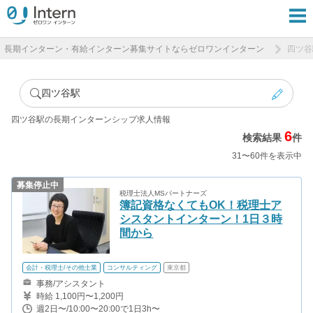
長期インターン・有給インターン募集サイトならゼロワンインターン
四ツ谷
四ツ谷駅
四ツ谷駅の長期インターンシップ求人情報
6
検索結果
件
31〜60件を表示中
募集停止中
税理士法人MSパートナーズ
簿記資格なくてもOK！税理士ア
シスタントインターン！1日３時
間から
会計・税理士/その他士業
コンサルティング
東京都
事務/アシスタント
時給 1,100円〜1,200円
週2日〜/10:00〜20:00で1日3h〜