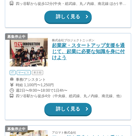
四ッ谷駅から徒歩12分(中央・総武線、丸ノ内線、南北線 ほか) 半蔵
門駅から徒歩3分(半蔵門線) 麹町駅から徒歩5分(有楽町線) 永田町駅
から徒歩10分(半蔵門線、有楽町線、南北線)
詳しく見る
募集停止中
株式会社プロジェクトニッポン
起業家・スタートアップ支援を通
じて、起業に必要な知識を身に付
けよう
IT
サービス
東京都
事務/アシスタント
時給 1,100円〜1,250円
週2日〜/9:00〜18:00で1日4h〜
四ツ谷駅から徒歩4分（中央線、総武線、丸ノ内線、南北線、他）
詳しく見る
募集停止中
アロマト株式会社