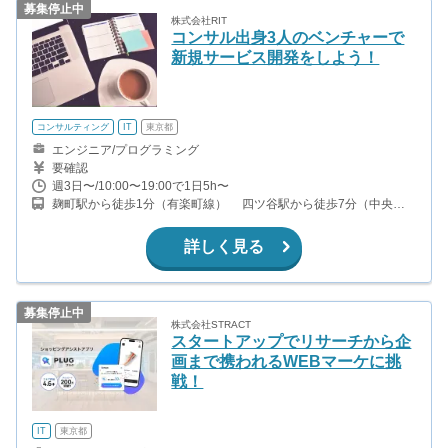
募集停止中
株式会社RIT
コンサル出身3人のベンチャーで
新規サービス開発をしよう！
コンサルティング
IT
東京都
エンジニア/プログラミング
要確認
週3日〜/10:00〜19:00で1日5h〜
麹町駅から徒歩1分（有楽町線） 四ツ谷駅から徒歩7分（中央
線、丸ノ内線、南北線）
詳しく見る
募集停止中
株式会社STRACT
スタートアップでリサーチから企
画まで携われるWEBマーケに挑
戦！
IT
東京都