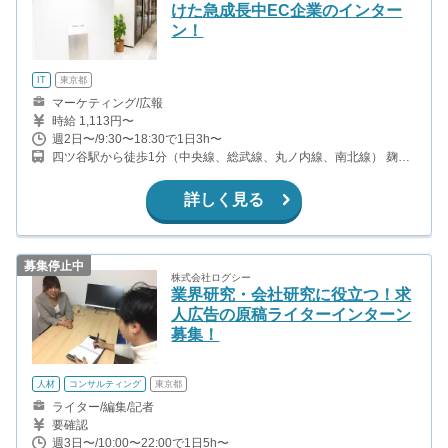
けた急成長中EC企業のインター
ン！
IT
東京都
マーケティング/広報
時給 1,113円〜
週2日〜/9:30〜18:30で1日3h〜
四ツ谷駅から徒歩1分（中央線、総武線、丸ノ内線、南北線） 麹町
駅から徒歩8分（有楽町線）
詳しく見る
募集停止中
株式会社ログシー
業界研究・会社研究に役立つ！求
人広告の原稿ライターインターン
募集！
人材
コンサルティング
東京都
ライター/編集/記者
要確認
週3日〜/10:00〜22:00で1日5h〜