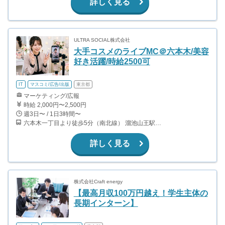
詳しく見る
ULTRA SOCIAL株式会社
大手コスメのライブMC＠六本木/美容
好き活躍/時給2500可
IT
マスコミ/広告/出版
東京都
マーケティング/広報
時給 2,000円〜2,500円
週3日〜 / 1日3時間〜
六本木一丁目より徒歩5分（南北線） 溜池山王駅より徒歩10分（銀座線） 六本木駅より徒歩12分（日比谷線）
詳しく見る
株式会社Craft energy
【最高月収100万円越え！学生主体の
長期インターン】