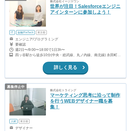
株式会社イージスワン
世界が注目！Salesforceエンジニ
アインターンに参加しよう！
IT
金融/FinTech
東京都
エンジニア/プログラミング
要確認
週2日〜/9:00〜18:00で1日3h〜
四ッ谷駅から徒歩10分(中央・総武線、丸ノ内線、南北線) 永田町駅
から徒歩10分(有楽町線、半蔵門線、南北線) 半蔵門駅から徒歩7分
(半蔵門線) 麹町駅から徒歩3分(有楽町線)
詳しく見る
募集停止中
株式会社トライング
マーケティング思考に沿って制作
を行うWEBデザイナー職を募
集！
人材
東京都
デザイナー