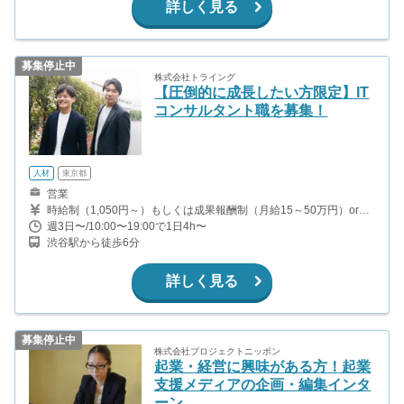
換算で2,500円以上) <給与イメージ> 5時間勤務した場合の平均契約
詳しく見る
数 ・平日1件 12,500円 ・土日2件 25,000円 →平日1日、土日2
日のペースで勤務した場合、月収見込みは250,000円！
募集停止中
株式会社トライング
【圧倒的に成長したい方限定】IT
コンサルタント職を募集！
人材
東京都
営業
時給制（1,050円～）もしくは成果報酬制（月給15～50万円）or成
果報酬制＋最低保証の中で選択可能です。
週3日〜/10:00〜19:00で1日4h〜
渋谷駅から徒歩6分
詳しく見る
募集停止中
株式会社プロジェクトニッポン
起業・経営に興味がある方！起業
支援メディアの企画・編集インタ
ーン