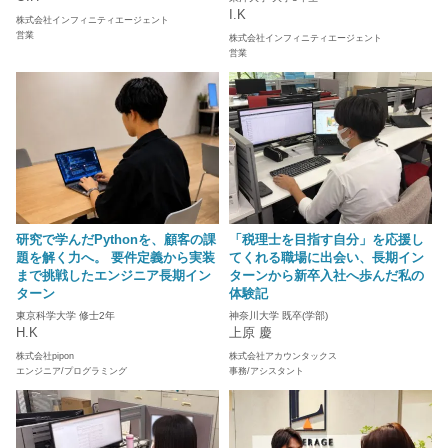
I.K
株式会社インフィニティエージェント
営業
株式会社インフィニティエージェント
営業
研究で学んだPythonを、顧客の課
「税理士を目指す自分」を応援し
題を解く力へ。 要件定義から実装
てくれる職場に出会い、長期イン
まで挑戦したエンジニア長期イン
ターンから新卒入社へ歩んだ私の
ターン
体験記
東京科学大学 修士2年
神奈川大学 既卒(学部)
H.K
上原 慶
株式会社pipon
株式会社アカウンタックス
エンジニア/プログラミング
事務/アシスタント