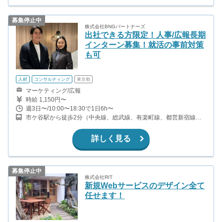
募集停止中
株式会社BNGパートナーズ
出社できる方限定！人事/広報長期
インターン募集！就活の事前対策
も可
人材
コンサルティング
東京都
マーケティング/広報
時給 1,150円〜
週3日〜/10:00〜18:30で1日6h〜
市ケ谷駅から徒歩2分（中央線、総武線、有楽町線、都営新宿線、
ほか） 四ツ谷駅から徒歩10分（中央線、総武線、丸ノ内線、南北
線）
詳しく見る
募集停止中
株式会社RIT
新規Webサービスのデザイン全て
任せます！