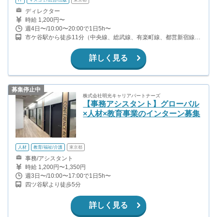
ディレクター
時給 1,200円〜
週4日〜/10:00〜20:00で1日5h〜
市ケ谷駅から徒歩11分（中央線、総武線、有楽町線、都営新宿線、
ほか） 四ツ谷駅から徒歩11分（中央線、総武線、丸ノ内線、南北
線） 半蔵門駅から徒歩3分（半蔵門線） 麹町駅から徒歩3分（有楽
詳しく見る
町線）
募集停止中
株式会社明光キャリアパートナーズ
【事務アシスタント】グローバル
×人材×教育事業のインターン募集
人材
教育/福祉/介護
東京都
事務/アシスタント
時給 1,200円〜1,350円
週3日〜/10:00〜17:00で1日5h〜
四ツ谷駅より徒歩5分
詳しく見る