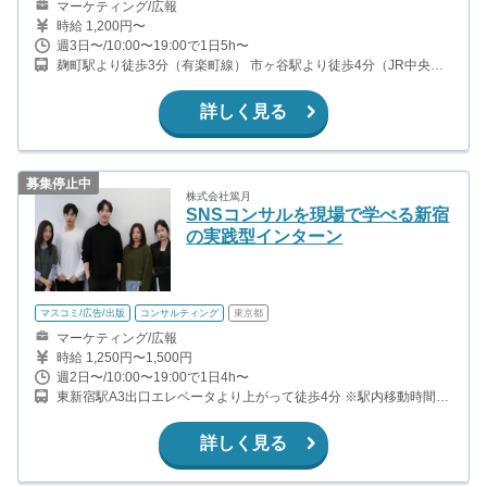
マーケティング/広報
時給 1,200円〜
週3日〜/10:00〜19:00で1日5h〜
麹町駅より徒歩3分（有楽町線） 市ヶ谷駅より徒歩4分（JR中央
線・総武線、南北線、有楽町線、都営新宿線） 四ツ谷駅より徒歩8
分（丸ノ内線、JR中央線・総武線）
詳しく見る
募集停止中
株式会社篤月
SNSコンサルを現場で学べる新宿
の実践型インターン
マスコミ/広告/出版
コンサルティング
東京都
マーケティング/広報
時給 1,250円〜1,500円
週2日〜/10:00〜19:00で1日4h〜
東新宿駅A3出口エレベータより上がって徒歩4分 ※駅内移動時間長
め
詳しく見る