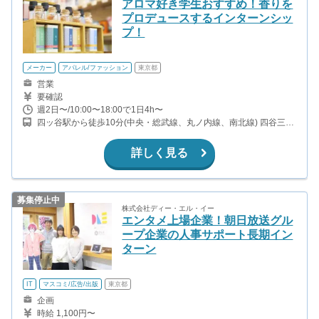
アロマ好き学生おすすめ！香りを
プロデュースするインターンシッ
プ！
メーカー
アパレル/ファッション
東京都
営業
要確認
週2日〜/10:00〜18:00で1日4h〜
四ッ谷駅から徒歩10分(中央・総武線、丸ノ内線、南北線) 四谷三丁
目駅から徒歩７分(丸ノ内線)
詳しく見る
募集停止中
株式会社ディー・エル・イー
エンタメ上場企業！朝日放送グル
ープ企業の人事サポート長期イン
ターン
IT
マスコミ/広告/出版
東京都
企画
時給 1,100円〜