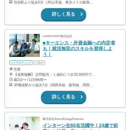
渋谷駅より徒歩5分（JR山手線、東京メトロ銀座・半蔵門・副都心線）
詳しく見る
LSIGN POST株式会社
■キーエンス・外資金融への内定者
も！就活無双のスキルを習得しよ
う！
コンサルティング
大阪府
営業
【成果報酬】 訪問販売：１成約につき30,000円です。 例えば、光インターネットの成約であれば、平均的に2.5日で1件の契約が見込めます。（12,000円/1日6時間稼働） ＜月収例＞月に100万以上稼ぐ方もいます！ ・月5件成約：150,000円 ・月15件成約：450,000円 ・月30成約：900,000円➕マネジメントインセンティブ300,000円 合計1,200,000円 時給換算で2,000円程度が、平均的なインターン生の報酬となっています。
週2日〜 / 1日5時間〜
JR難波駅から徒歩7分（関西本線、阪和線、関西空港線） 大阪難波駅から徒歩13分（近鉄奈良線、阪神なんば線） 桜川駅から徒歩4分（大阪メトロ千日前線、阪神なんば線）
詳しく見る
株式会社GreenEnergyPartners
インターン生60名活躍中！24歳で起