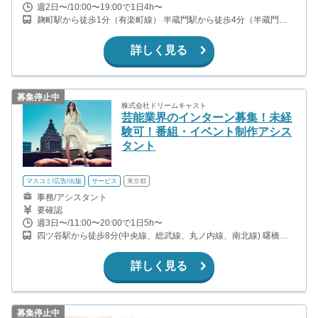
週2日〜/10:00〜19:00で1日4h〜
麹町駅から徒歩1分（有楽町線） 半蔵門駅から徒歩4分（半蔵門
線） 四ッ谷駅から徒歩11分（中央線、総武線、丸ノ内線、南北
線） 永田町駅から徒歩9分（有楽町線、半蔵門線、南北線）
詳しく見る
募集停止中
株式会社ドリームキャスト
芸能業界のインターン募集！未経
験可！番組・イベント制作アシス
タント
マスコミ/広告/出版
サービス
東京都
事務/アシスタント
要確認
週3日〜/11:00〜20:00で1日5h〜
四ツ谷駅から徒歩8分(中央線、総武線、丸ノ内線、南北線) 曙橋駅
から徒歩9分(都営新宿線) 四谷三丁目駅から徒歩5分(丸ノ内線)
詳しく見る
募集停止中