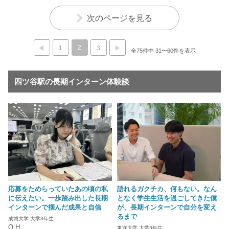
次のページを見る
2
1
3
全75件中 31〜60件を表示
四ツ谷駅の長期インターン体験談
応募をためらっていたあの頃の私
語れるガクチカ、何もない。なん
に伝えたい。一歩踏み出した長期
となく学生生活を過ごしてきた僕
インターンで掴んだ成果と自信
が、長期インターンで自分を変え
るまで
成城大学 大学3年生
O.H
東洋大学 大学3年生