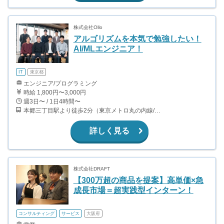
株式会社Ollo
アルゴリズムを本気で勉強したい！
AI/MLエンジニア！
IT
東京都
エンジニア/プログラミング
時給 1,800円〜3,000円
週3日〜 / 1日4時間〜
本郷三丁目駅より徒歩2分（東京メトロ丸の内線/都営地下鉄大江戸線）
詳しく見る
株式会社DRAFT
【300万超の商品を提案】高単価×急
成長市場＝超実践型インターン！
コンサルティング
サービス
大阪府