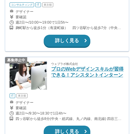
コンサルティング
IT
東京都
デザイナー
要確認
週2日〜/10:00〜19:00で1日5h〜
麹町駅から徒歩1分（有楽町線） 四ツ谷駅から徒歩7分（中央
線、丸ノ内線、南北線）
詳しく見る
募集停止中
ウェブラボ株式会社
プロのWebデザインスキルが習得
できる！アシスタントインターン
IT
東京都
デザイナー
要確認
週2日〜/9:30〜18:30で1日4h〜
四ッ谷駅から徒歩8分(中央・総武線、丸ノ内線、南北線) 四谷三丁
目駅から徒歩4分(丸ノ内線) 曙橋駅から徒歩11分(都営新宿線)
詳しく見る