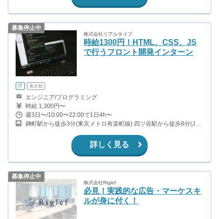
募集停止中
株式会社リアルタイプ
時給1300円！HTML、CSS、JS
で行うフロント開発インターン
IT
東京都
エンジニア/プログラミング
時給 1,300円〜
週3日〜/10:00〜22:00で1日4h〜
麹町駅から徒歩3分(東京メトロ有楽町線) 四ツ谷駅から徒歩8分(JR
中央・総武線、東京メトロ丸の内線、東京メトロ南北線 ほか)
詳しく見る
募集停止中
株式会社Riglef
必見！実践的な広告・マーケスキ
ルが身に付く！