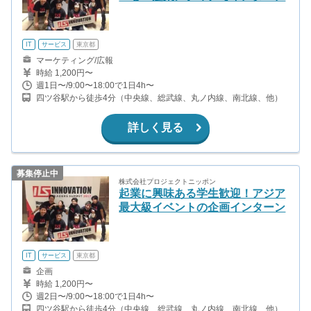
IT
サービス
東京都
マーケティング/広報
時給 1,200円〜
週1日〜/9:00〜18:00で1日4h〜
四ツ谷駅から徒歩4分（中央線、総武線、丸ノ内線、南北線、他）
詳しく見る
募集停止中
株式会社プロジェクトニッポン
起業に興味ある学生歓迎！アジア
最大級イベントの企画インターン
IT
サービス
東京都
企画
時給 1,200円〜
週2日〜/9:00〜18:00で1日4h〜
四ツ谷駅から徒歩4分（中央線、総武線、丸ノ内線、南北線、他）