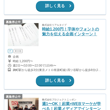
詳しく見る
募集停止中
株式会社リアルタイプ
時給1,200円！字体やフォントの
魅力を伝える企画インターン！
IT
東京都
企画
時給 1,200円〜
週2日〜/10:00〜22:00で1日4h〜
麹町駅から徒歩3分(東京メトロ有楽町線) 四ツ谷駅から徒歩8分(JR
中央・総武線、東京メトロ丸の内線、東京メトロ南北線 ほか)
詳しく見る
募集停止中
株式会社プロジェクトニッポン
週1〜OK！起業×WEBマーケが学
べる！起業メディアでインターン