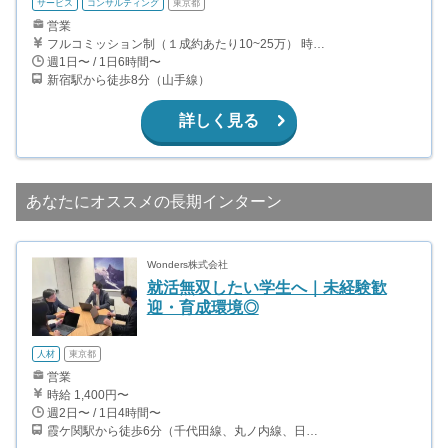
サービス
コンサルティング
東京都
営業
フルコミッション制（１成約あたり10~25万） 時給換算で（2000円〜2500円）程度が目安となります。 月100万を稼ぐ学生多数在籍しています。 ■収入例 〇入社1か月目（早稲田大学2年生） 役職：アポインター 月間1契約×10万円＝10万円 ＋交通費 〇入社3か月目（明治大学2年生） 役職：アポインター 月間2契約×13万円＝26万円 ＋交通費 〇入社6か月目（慶應義塾大学3年生） 役職：アポインター 月間5契約×15万円＝75万円 ＋交通費 〇入社15か月目（東京大学3年生） 役職：クローザー 月間3契約×25万=75万円 ＋交通費 交通費支給あり
週1日〜 / 1日6時間〜
新宿駅から徒歩8分（山手線）
詳しく見る
あなたにオススメの長期インターン
Wonders株式会社
就活無双したい学生へ｜未経験歓
迎・育成環境◎
人材
東京都
営業
時給 1,400円〜
週2日〜 / 1日4時間〜
霞ケ関駅から徒歩6分（千代田線、丸ノ内線、日比谷線） 虎ノ門駅から徒歩2分（銀座線、日比谷線） 虎ノ門ヒルズ駅から徒歩5分（日比谷線）