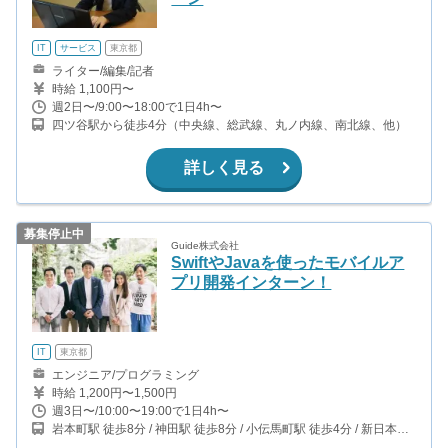
IT
サービス
東京都
ライター/編集/記者
時給 1,100円〜
週2日〜/9:00〜18:00で1日4h〜
四ツ谷駅から徒歩4分（中央線、総武線、丸ノ内線、南北線、他）
詳しく見る
募集停止中
Guide株式会社
SwiftやJavaを使ったモバイルア
プリ開発インターン！
IT
東京都
エンジニア/プログラミング
時給 1,200円〜1,500円
週3日〜/10:00〜19:00で1日4h〜
岩本町駅 徒歩8分 / 神田駅 徒歩8分 / 小伝馬町駅 徒歩4分 / 新日本橋
駅 徒歩8分 / 馬喰町駅 徒歩9分