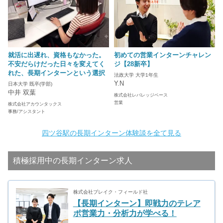
就活に出遅れ、資格もなかった。
初めての営業インターンチャレン
不安だらけだった日々を変えてく
ジ【28新卒】
れた、長期インターンという選択
法政大学 大学1年生
Y.N
日本大学 既卒(学部)
中井 双葉
株式会社レバレッジベース
営業
株式会社アカウンタックス
事務/アシスタント
四ツ谷駅の長期インターン体験談を全て見る
積極採用中の長期インターン求人
株式会社ブレイク・フィールド社
【長期インターン】即戦力のテレア
ポ営業力・分析力が学べる！