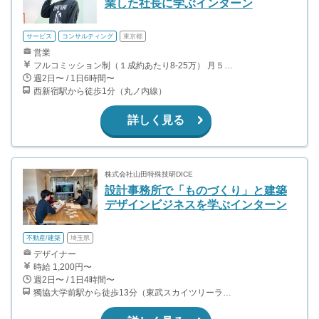
業した社長に学ぶインターン
サービス
コンサルティング
東京都
営業
フルコミッション制（１成約あたり8-25万） 月５０万以上稼ぐインターン生も多数います！ ■収入例 ○入社１ヶ月目（明治大学2年生） 役職：アポインター 月間１契約×８万円＝８万円 ＋交通費 ○入社３ヶ月目（東京大学２年生） 役職：アポインター（ランク：ブロンズ） 月間３契約×10万円＝30万円 ＋交通費 ○入社６ヶ月目（早稲田大学３年生） 役職：アポインター（ランク：シルバー） 月間５契約×12万円＝60万円 ＋交通費 ○入社15ヶ月目（慶應大学３年生） 役職：クローザー 月間３契約×25万＝75万円 ＋交通費
週2日〜 / 1日6時間〜
西新宿駅から徒歩1分（丸ノ内線）
詳しく見る
株式会社山田特殊技研DICE
設計事務所で「ものづくり」と建築
デザインビジネスを学ぶインターン
不動産/建築
埼玉県
デザイナー
時給 1,200円〜
週2日〜 / 1日4時間〜
獨協大学前駅から徒歩13分（東武スカイツリーライン、東武伊勢崎線、東武日光線、鬼怒川線）