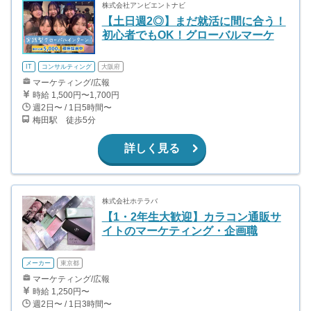
株式会社アンビエントナビ
【土日週2◎】まだ就活に間に合う！
初心者でもOK！グローバルマーケ
IT
コンサルティング
大阪府
マーケティング/広報
時給 1,500円〜1,700円
週2日〜 / 1日5時間〜
梅田駅 徒歩5分
詳しく見る
株式会社ホテラバ
【1・2年生大歓迎】カラコン通販サ
イトのマーケティング・企画職
メーカー
東京都
マーケティング/広報
時給 1,250円〜
週2日〜 / 1日3時間〜