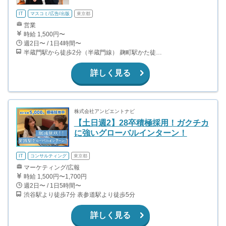
IT
マスコミ/広告/出版
東京都
営業
時給 1,500円〜
週2日〜 / 1日4時間〜
半蔵門駅から徒歩2分（半蔵門線） 麹町駅かた徒歩10分（有楽町線）
詳しく見る
株式会社アンビエントナビ
【土日週2】28卒積極採用！ガクチカ
に強いグローバルインターン！
IT
コンサルティング
東京都
マーケティング/広報
時給 1,500円〜1,700円
週2日〜 / 1日5時間〜
渋谷駅より徒歩7分 表参道駅より徒歩5分
詳しく見る