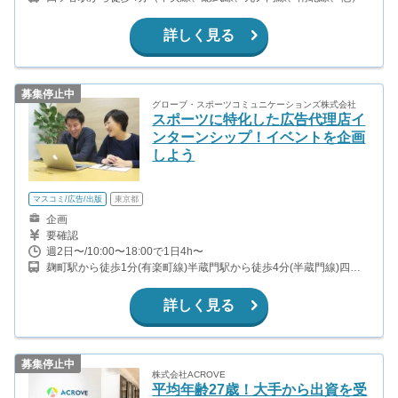
詳しく見る
募集停止中
グローブ・スポーツコミュニケーションズ株式会社
スポーツに特化した広告代理店イ
ンターンシップ！イベントを企画
しよう
マスコミ/広告/出版
東京都
企画
要確認
週2日〜/10:00〜18:00で1日4h〜
麹町駅から徒歩1分(有楽町線)半蔵門駅から徒歩4分(半蔵門線)四ッ
谷駅から徒歩9分(中央・総武線、丸ノ内線、南北線)
詳しく見る
募集停止中
株式会社ACROVE
平均年齢27歳！大手から出資を受