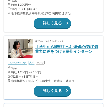
営業
時給 1,200円〜
週2日〜 / 1日3時間〜
地下鉄御堂筋線 中津駅 徒歩6分 梅田駅 徒歩7分
詳しく見る
株式会社コネクトボックス
【学生から即戦力へ】研修×実践で営
業力に差をつける長期インターン
コンサルティング
人材
東京都
営業
時給 1,250円〜2,100円
週2日〜 / 1日7時間〜
水道橋駅から徒歩1分（JR中央、総武線） 水道橋駅から徒歩6分（都営三田線）
詳しく見る