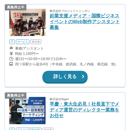
募集停止中
株式会社プロジェクトニッポン
起業支援メディア・国際ビジネス
イベントのWeb制作アシスタント
募集
IT
サービス
東京都
事務/アシスタント
時給 1,100円〜
週2日〜/10:00〜18:00で1日4h〜
四ツ谷駅から徒歩4分（中央線、総武線、丸ノ内線、南北線、他）
詳しく見る
募集停止中
株式会社Riglef
早慶・東大生必見！社長直下でメ
ディア運営のディレクター業務を
お任せ
IT
マスコミ/広告/出版
東京都