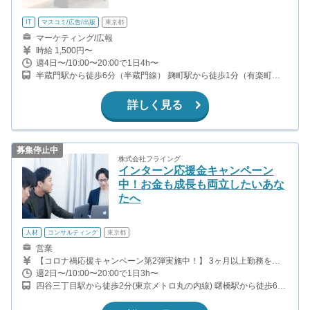
IT
マスコミ/広告/出版
東京都
マーケティング/広報
時給 1,500円〜
週4日〜/10:00〜20:00で1日4h〜
半蔵門駅から徒歩6分（半蔵門線） 麹町駅から徒歩1分（有楽町
線）
詳しく見る
募集停止中
株式会社フライング
インターン応援金キャンペーン
中！お金も成長も両立したいあな
たへ
人材
コンサルティング
東京都
営業
【コロナ禍応援キャンペーン第2弾実施中！】 3ヶ月以上勤務を継
続された方に、お祝い金3万円を進呈しています。 (5/15までに採用
週2日〜/10:00〜20:00で1日3h〜
され、かつ平均週3日以上勤務した方が対象) フルコミッション(完
四谷三丁目駅から徒歩2分(東京メトロ丸の内線) 曙橋駅から徒歩6分
全成功報酬制) ・1件契約につき、3,000円〜18,000円 ・先輩インタ
(都営新宿線) 四ツ谷駅から徒歩11分(中央線、丸ノ内線、南北線、
ーンは週2日 1日5時間勤務で月収10万円以上稼いでいます。(時給
総武線)