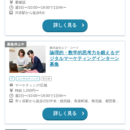
要確認
週3日〜/10:00〜19:00で1日4h〜
渋谷駅から徒歩6分
詳しく見る
募集停止中
株式会社エフ・コード
論理的・数学的思考力を鍛えるデ
ジタルマーケティングインターン
募集
IT
コンサルティング
東京都
マーケティング/広報
時給 1,200円〜
週2日〜/10:00〜19:00で1日4h〜
市ヶ谷駅から徒歩2分(中央・総武線、有楽町線、南北線、都営新宿
線) 四ッ谷駅から徒歩11分(中央・総武線、中央本線、丸の内線、南
北線)
詳しく見る