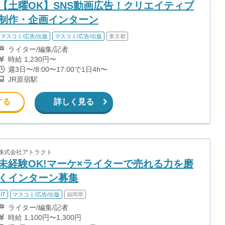
【土曜OK】SNS動画広告！クリエイティブ
制作・企画インターン
マスコミ/広告/出版
マスコミ/広告/出版
東京都
ライター/編集/記者
時給 1,230円〜
週3日〜/8:00〜17:00で1日4h〜
JR原宿駅
する
詳しく見る
株式会社アトラクト
未経験OK!マーケ×ライターで売れる力を磨
くインターン募集
IT
マスコミ/広告/出版
福岡県
ライター/編集/記者
時給 1,100円〜1,300円