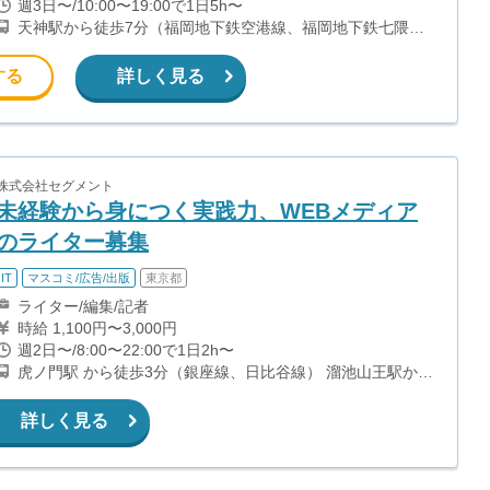
週3日〜/10:00〜19:00で1日5h〜
天神駅から徒歩7分（福岡地下鉄空港線、福岡地下鉄七隈
線、西鉄天神大牟田線） 天神南駅から徒歩3分（七隈線） 薬
院駅から徒歩8分（七隈線、大牟田線） 渡辺通駅から徒歩8
する
詳しく見る
分（七隈線）
株式会社セグメント
未経験から身につく実践力、WEBメディア
のライター募集
IT
マスコミ/広告/出版
東京都
ライター/編集/記者
時給 1,100円〜3,000円
週2日〜/8:00〜22:00で1日2h〜
虎ノ門駅 から徒歩3分（銀座線、日比谷線） 溜池山王駅から
徒歩5分 （南北線、銀座線） 虎ノ門ヒルズ駅から徒歩1分
（日比谷線） 神谷町駅 から徒歩5分（日比谷線）
詳しく見る