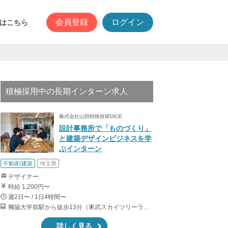
会員登録
ログイン
はこちら
積極採用中の長期インターン求人
株式会社山田特殊技研DICE
設計事務所で「ものづくり」
と建築デザインビジネスを学
ぶインターン
不動産/建築
埼玉県
デザイナー
時給 1,200円〜
週2日〜 / 1日4時間〜
獨協大学前駅から徒歩13分（東武スカイツリーライン、東武伊勢崎線、東武日光線、鬼怒川線）
詳しく見る