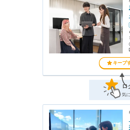
キープ
ロ
気