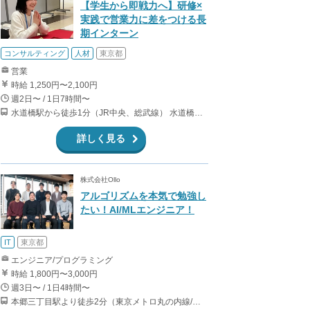
【学生から即戦力へ】研修×
実践で営業力に差をつける長
期インターン
コンサルティング
人材
東京都
営業
時給 1,250円〜2,100円
週2日〜 / 1日7時間〜
水道橋駅から徒歩1分（JR中央、総武線） 水道橋駅から徒歩6分（都営三田線）
詳しく見る
株式会社Ollo
アルゴリズムを本気で勉強し
たい！AI/MLエンジニア！
IT
東京都
エンジニア/プログラミング
時給 1,800円〜3,000円
週3日〜 / 1日4時間〜
本郷三丁目駅より徒歩2分（東京メトロ丸の内線/都営地下鉄大江戸線）