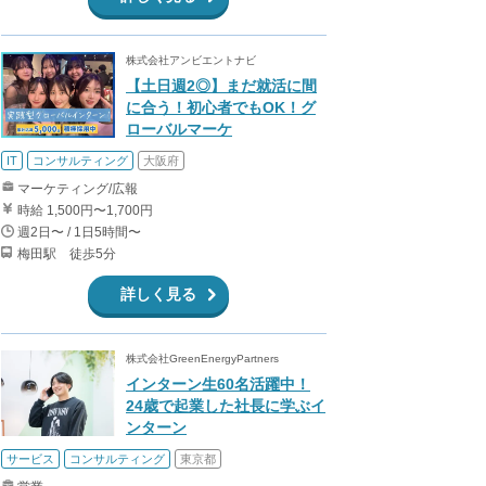
株式会社アンビエントナビ
【土日週2◎】まだ就活に間
に合う！初心者でもOK！グ
ローバルマーケ
IT
コンサルティング
大阪府
マーケティング/広報
時給 1,500円〜1,700円
週2日〜 / 1日5時間〜
梅田駅 徒歩5分
詳しく見る
株式会社GreenEnergyPartners
インターン生60名活躍中！
24歳で起業した社長に学ぶイ
ンターン
サービス
コンサルティング
東京都