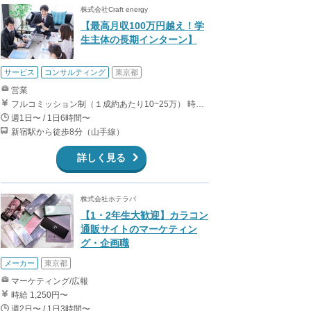
株式会社Craft energy
【最高月収100万円越え！学
生主体の長期インターン】
サービス
コンサルティング
東京都
営業
フルコミッション制（１成約あたり10~25万） 時給換算で（2000円〜2500円）程度が目安となります。 月100万を稼ぐ学生多数在籍しています。 ■収入例 〇入社1か月目（早稲田大学2年生） 役職：アポインター 月間1契約×10万円＝10万円 ＋交通費 〇入社3か月目（明治大学2年生） 役職：アポインター 月間2契約×13万円＝26万円 ＋交通費 〇入社6か月目（慶應義塾大学3年生） 役職：アポインター 月間5契約×15万円＝75万円 ＋交通費 〇入社15か月目（東京大学3年生） 役職：クローザー 月間3契約×25万=75万円 ＋交通費 交通費支給あり
週1日〜 / 1日6時間〜
新宿駅から徒歩8分（山手線）
詳しく見る
株式会社ホテラバ
【1・2年生大歓迎】カラコン
通販サイトのマーケティン
グ・企画職
メーカー
東京都
マーケティング/広報
時給 1,250円〜
週2日〜 / 1日3時間〜