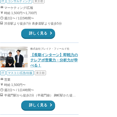
IT
コンサルティング
東京都
マーケティング/広報
時給 1,500円〜1,700円
週2日〜 / 1日5時間〜
渋谷駅より徒歩7分 表参道駅より徒歩5分
詳しく見る
株式会社ブレイク・フィールド社
【長期インターン】即戦力の
テレアポ営業力・分析力が学
べる！
IT
マスコミ/広告/出版
東京都
営業
時給 1,500円〜
週2日〜 / 1日4時間〜
半蔵門駅から徒歩2分（半蔵門線） 麹町駅かた徒歩10分（有楽町線）
詳しく見る