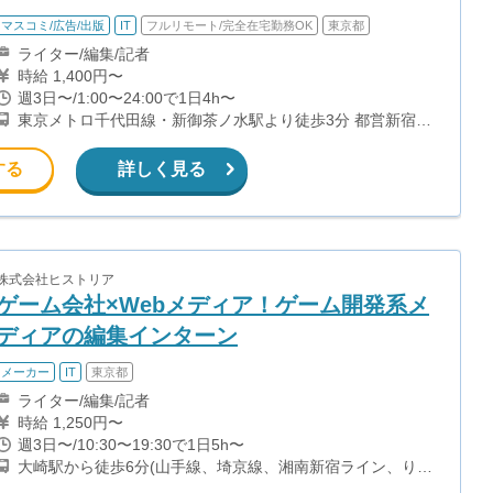
マスコミ/広告/出版
IT
フルリモート/完全在宅勤務OK
東京都
ライター/編集/記者
時給 1,400円〜
週3日〜/1:00〜24:00で1日4h〜
東京メトロ千代田線・新御茶ノ水駅より徒歩3分 都営新宿
線・小川町駅より徒歩3分 東京メトロ丸ノ内線・淡路町駅よ
り徒歩4分 JR神田駅･御茶ノ水駅、東西線の竹橋駅、半蔵門
する
詳しく見る
線･三田線の神保町駅も徒歩圏内
株式会社ヒストリア
ゲーム会社×Webメディア！ゲーム開発系メ
ディアの編集インターン
メーカー
IT
東京都
ライター/編集/記者
時給 1,250円〜
週3日〜/10:30〜19:30で1日5h〜
大崎駅から徒歩6分(山手線、埼京線、湘南新宿ライン、りん
かい線) 五反田駅から徒歩5分(山手線、都営浅草線、東急池