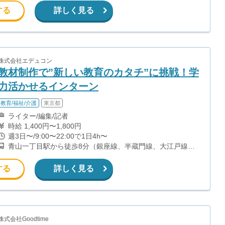
上線) 大崎広小路駅から徒歩2分(東急池上線)
する
詳しく見る
株式会社エデュコン
教材制作で”新しい教育のカタチ”に挑戦！学
力活かせるインターン
教育/福祉/介護
東京都
ライター/編集/記者
時給 1,400円〜1,800円
週3日〜/9:00〜22:00で1日4h〜
青山一丁目駅から徒歩8分（銀座線、半蔵門線、大江戸線）
乃木坂駅から徒歩9分（千代田線）
する
詳しく見る
株式会社Goodtime