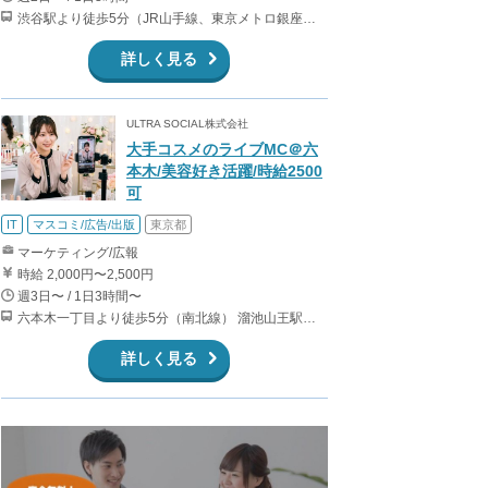
渋谷駅より徒歩5分（JR山手線、東京メトロ銀座・半蔵門・副都心線）
詳しく見る
ULTRA SOCIAL株式会社
大手コスメのライブMC＠六
本木/美容好き活躍/時給2500
可
IT
マスコミ/広告/出版
東京都
マーケティング/広報
時給 2,000円〜2,500円
週3日〜 / 1日3時間〜
六本木一丁目より徒歩5分（南北線） 溜池山王駅より徒歩10分（銀座線） 六本木駅より徒歩12分（日比谷線）
詳しく見る