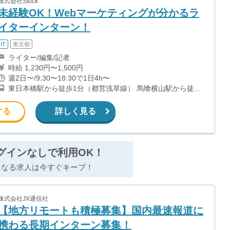
株式会社Stock
未経験OK！Webマーケティングが分かるラ
イターインターン！
IT
東京都
ライター/編集/記者
時給 1,230円〜1,500円
週2日〜/9:30〜18:30で1日4h〜
東日本橋駅から徒歩1分（都営浅草線） 馬喰横山駅から徒歩
3分（都営新宿線） 馬喰町駅から徒歩3分（総武線快速）
する
詳しく見る
グインなしで利用OK！
になる求人は今すぐキープ！
株式会社JX通信社
【地方リモートも積極募集】国内最速報道に
携わる長期インターン募集！