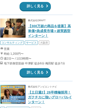
詳しく見る
株式会社DRAFT
【300万超の商品を提案】高
単価×急成長市場＝超実践型
インターン！
コンサルティング
サービス
大阪府
営業
時給 1,200円〜
週2日〜 / 1日3時間〜
地下鉄御堂筋線 中津駅 徒歩6分 梅田駅 徒歩7分
詳しく見る
株式会社アンビエントナビ
【土日週2】28卒積極採用！
ガクチカに強いグローバルイ
ンターン！