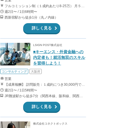
営業
フルコミッション制（１成約あたり8-25万） 月５０万以上稼ぐインターン生も多数います！ ■収入例 ○入社１ヶ月目（明治大学2年生） 役職：アポインター 月間１契約×８万円＝８万円 ＋交通費 ○入社３ヶ月目（東京大学２年生） 役職：アポインター（ランク：ブロンズ） 月間３契約×10万円＝30万円 ＋交通費 ○入社６ヶ月目（早稲田大学３年生） 役職：アポインター（ランク：シルバー） 月間５契約×12万円＝60万円 ＋交通費 ○入社15ヶ月目（慶應大学３年生） 役職：クローザー 月間３契約×25万＝75万円 ＋交通費
週2日〜 / 1日6時間〜
西新宿駅から徒歩1分（丸ノ内線）
詳しく見る
LSIGN POST株式会社
■キーエンス・外資金融への
内定者も！就活無双のスキル
を習得しよう！
コンサルティング
大阪府
営業
【成果報酬】 訪問販売：１成約につき30,000円です。 例えば、光インターネットの成約であれば、平均的に2.5日で1件の契約が見込めます。（12,000円/1日6時間稼働） ＜月収例＞月に100万以上稼ぐ方もいます！ ・月5件成約：150,000円 ・月15件成約：450,000円 ・月30成約：900,000円➕マネジメントインセンティブ300,000円 合計1,200,000円 時給換算で2,000円程度が、平均的なインターン生の報酬となっています。
週2日〜 / 1日5時間〜
JR難波駅から徒歩7分（関西本線、阪和線、関西空港線） 大阪難波駅から徒歩13分（近鉄奈良線、阪神なんば線） 桜川駅から徒歩4分（大阪メトロ千日前線、阪神なんば線）
詳しく見る
株式会社コネクトボックス