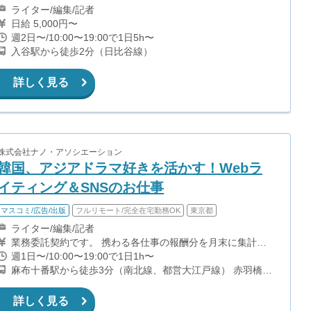
ライター/編集/記者
日給 5,000円〜
週2日〜/10:00〜19:00で1日5h〜
入谷駅から徒歩2分（日比谷線）
詳しく見る
株式会社ナノ・アソシエーション
韓国、アジアドラマ好きを活かす！Webラ
イティング＆SNSのお仕事
マスコミ/広告/出版
フルリモート/完全在宅勤務OK
東京都
ライター/編集/記者
業務委託契約です。 携わる各仕事の報酬分を月末に集計
し、翌月お支払いします。 報酬例） ◆ 新規SEO記事作成｜
週1日〜/10:00〜19:00で1日1h〜
1記事5,000円（1記事3000文字以上・ワーク2.5時間想定＋
麻布十番駅から徒歩3分（南北線、都営大江戸線） 赤羽橋駅
オンラインミーティング週1回30分） ◆ リリース記事作成
から徒歩9分（都営大江戸線） 六本木一丁目駅から徒歩11分
｜1記事1,500円（ワーク1時間想定）
（南北線） 六本木駅から徒歩12分（日比谷線、都営大江戸
詳しく見る
線）