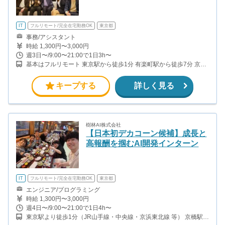
IT
フルリモート/完全在宅勤務OK
東京都
事務/アシスタント
時給 1,300円〜3,000円
週3日〜/9:00〜21:00で1日3h〜
基本はフルリモート 東京駅から徒歩1分 有楽町駅から徒歩7分 京橋
駅から徒歩4分 銀座一丁目駅から徒歩4分
キープする
詳しく見る
樹林AI株式会社
【日本初デカコーン候補】成長と
高報酬を掴むAI開発インターン
IT
フルリモート/完全在宅勤務OK
東京都
エンジニア/プログラミング
時給 1,300円〜3,000円
週4日〜/9:00〜21:00で1日4h〜
東京駅より徒歩1分（JR山手線・中央線・京浜東北線 等） 京橋駅よ
り徒歩4分（東京メトロ銀座線） 銀座一丁目駅より徒歩5分（東京