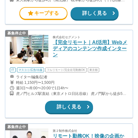
本郷三丁目駅から徒歩10分（丸ノ内線・大江戸線） その他交通手
段： ・自転車（近くに駐輪場あり）
キープする
詳しく見る
募集停止中
株式会社セグメント
【完全リモート｜AI活用】Webメ
ディアのコンテンツ作成インター
ン
IT
マスコミ/広告/出版
フルリモート/完全在宅勤務OK
東京都
ライター/編集/記者
時給 1,150円〜1,500円
週3日〜/8:00〜20:00で1日4h〜
虎ノ門ヒルズ駅直結（東京メトロ日比谷線） 虎ノ門駅から徒歩5分
（東京メトロ銀座線）
詳しく見る
募集停止中
第２制作株式会社
リモート勤務OK！映像の企画か