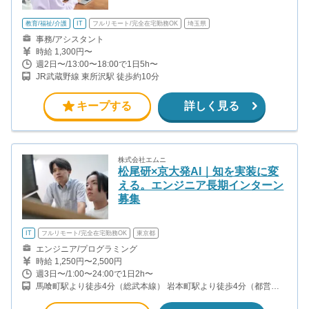
教育/福祉/介護
IT
フルリモート/完全在宅勤務OK
埼玉県
事務/アシスタント
時給 1,300円〜
週2日〜/13:00〜18:00で1日5h〜
JR武蔵野線 東所沢駅 徒歩約10分
キープする
詳しく見る
株式会社エムニ
松尾研×京大発AI｜知を実装に変
える。エンジニア長期インターン
募集
IT
フルリモート/完全在宅勤務OK
東京都
エンジニア/プログラミング
時給 1,250円〜2,500円
週3日〜/1:00〜24:00で1日2h〜
馬喰町駅より徒歩4分（総武本線） 岩本町駅より徒歩4分（都営新
宿線） 浅草橋駅より徒歩7分（中央・総武線／都営浅草線） 秋葉原
駅より徒歩7分（山手線・京浜東北線・日比谷線ほか）