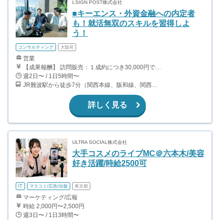
LSIGN POST株式会社
■キーエンス・外資金融への内定者
も！就活無双のスキルを習得しよ
う！
コンサルティング
大阪府
営業
【成果報酬】 訪問販売：１成約につき30,000円です。 例えば、光インターネットの成約であれば、平均的に2.5日で1件の契約が見込めます。（12,000円/1日6時間稼働） ＜月収例＞月に100万以上稼ぐ方もいます！ ・月5件成約：150,000円 ・月15件成約：450,000円 ・月30成約：900,000円➕マネジメントインセンティブ300,000円 合計1,200,000円 時給換算で2,000円程度が、平均的なインターン生の報酬となっています。
週2日〜 / 1日5時間〜
JR難波駅から徒歩7分（関西本線、阪和線、関西空港線） 大阪難波駅から徒歩13分（近鉄奈良線、阪神なんば線） 桜川駅から徒歩4分（大阪メトロ千日前線、阪神なんば線）
詳しく見る
ULTRA SOCIAL株式会社
大手コスメのライブMC＠六本木/美容
好き活躍/時給2500可
IT
マスコミ/広告/出版
東京都
マーケティング/広報
時給 2,000円〜2,500円
週3日〜 / 1日3時間〜