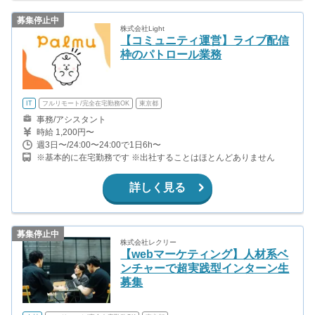
募集停止中
株式会社Light
【コミュニティ運営】ライブ配信
枠のパトロール業務
IT
フルリモート/完全在宅勤務OK
東京都
事務/アシスタント
時給 1,200円〜
週3日〜/24:00〜24:00で1日6h〜
※基本的に在宅勤務です ※出社することはほとんどありません
詳しく見る
募集停止中
株式会社レクリー
【webマーケティング】人材系ベ
ンチャーで超実践型インターン生
募集