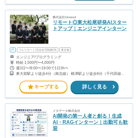
株式会社Unseed
リモート◎東大松尾研発AIスター
トアップ｜エンジニアインターン
IT
フルリモート/完全在宅勤務OK
東京都
エンジニア/プログラミング
時給 1,500円〜4,000円
週3日〜/9:00〜19:00で1日3h〜
東大前駅より徒歩4分（南北線） 根津駅より徒歩8分（千代田線）
本郷三丁目駅より徒歩10分（丸ノ内線・大江戸線)
キープする
詳しく見る
メタデータ株式会社
AI開発の第一人者と創る！生成
AI・RAGインターン｜出勤可も歓
迎