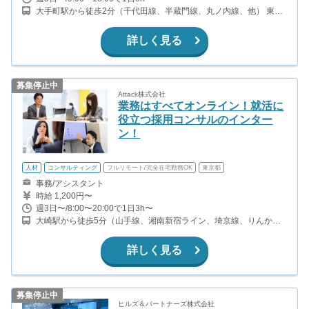
大手町駅から徒歩2分（千代田線、半蔵門線、丸ノ内線、他） 東京
駅から徒歩6分（山手線、京浜東北線、中央線、京葉線、他） 三越
前駅から徒歩9分（半蔵門線、銀座線） 二重橋前駅から徒歩9分
詳しく見る
（千代田線）
募集停止中
Attack株式会社
業務はすべてオンライン！就活に
役立つ採用コンサルのインター
ン！
人材
コンサルティング
フルリモート/完全在宅勤務OK
東京都
事務/アシスタント
時給 1,200円〜
週3日〜/8:00〜20:00で1日3h〜
大崎駅から徒歩5分（山手線、湘南新宿ライン、埼京線、りんかい
線） 五反田駅から徒歩11分（山手線、都営浅草線、東急池上線）
大崎広小路駅から徒歩14分（東急池上線）
詳しく見る
募集停止中
ヒルズ＆パートナーズ株式会社