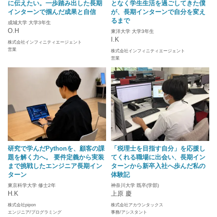
に伝えたい。一歩踏み出した長期
となく学生生活を過ごしてきた僕
インターンで掴んだ成果と自信
が、長期インターンで自分を変え
るまで
成城大学 大学3年生
O.H
東洋大学 大学3年生
I.K
株式会社インフィニティエージェント
営業
株式会社インフィニティエージェント
営業
研究で学んだPythonを、顧客の課
「税理士を目指す自分」を応援し
題を解く力へ。 要件定義から実装
てくれる職場に出会い、長期イン
まで挑戦したエンジニア長期イン
ターンから新卒入社へ歩んだ私の
ターン
体験記
東京科学大学 修士2年
神奈川大学 既卒(学部)
H.K
上原 慶
株式会社pipon
株式会社アカウンタックス
エンジニア/プログラミング
事務/アシスタント