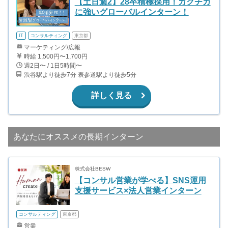
【土日週2】28卒積極採用！ガクチカ
に強いグローバルインターン！
IT
コンサルティング
東京都
マーケティング/広報
時給 1,500円〜1,700円
週2日〜 / 1日5時間〜
渋谷駅より徒歩7分 表参道駅より徒歩5分
詳しく見る
あなたにオススメの長期インターン
株式会社BESW
【コンサル営業が学べる】SNS運用
支援サービス×法人営業インターン
コンサルティング
東京都
営業