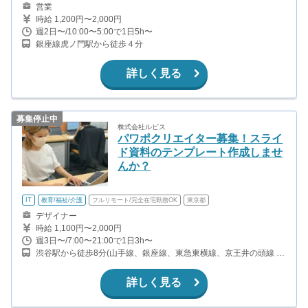
営業
時給 1,200円〜2,000円
週2日〜/10:00〜5:00で1日5h〜
銀座線虎ノ門駅から徒歩４分
詳しく見る
募集停止中
株式会社ルビス
パワポクリエイター募集！スライ
ド資料のテンプレート作成しませ
んか？
IT
教育/福祉/介護
フルリモート/完全在宅勤務OK
東京都
デザイナー
時給 1,100円〜2,000円
週3日〜/7:00〜21:00で1日3h〜
渋谷駅から徒歩8分(山手線、銀座線、東急東横線、京王井の頭線 ほ
か)
詳しく見る