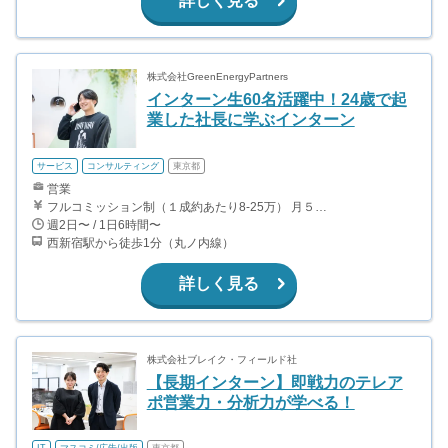
詳しく見る
株式会社GreenEnergyPartners
インターン生60名活躍中！24歳で起
業した社長に学ぶインターン
サービス
コンサルティング
東京都
営業
フルコミッション制（１成約あたり8-25万） 月５０万以上稼ぐインターン生も多数います！ ■収入例 ○入社１ヶ月目（明治大学2年生） 役職：アポインター 月間１契約×８万円＝８万円 ＋交通費 ○入社３ヶ月目（東京大学２年生） 役職：アポインター（ランク：ブロンズ） 月間３契約×10万円＝30万円 ＋交通費 ○入社６ヶ月目（早稲田大学３年生） 役職：アポインター（ランク：シルバー） 月間５契約×12万円＝60万円 ＋交通費 ○入社15ヶ月目（慶應大学３年生） 役職：クローザー 月間３契約×25万＝75万円 ＋交通費
週2日〜 / 1日6時間〜
西新宿駅から徒歩1分（丸ノ内線）
詳しく見る
株式会社ブレイク・フィールド社
【長期インターン】即戦力のテレア
ポ営業力・分析力が学べる！