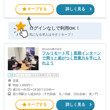
アポ20件獲得×5000円＝100000円＋商談決めたらインセンティブ
目安：2-3時間の架電で1本アポ獲得（時給換算すると約2000円）
キープする
詳しく見る
ログインなしで利用OK！
気になる求人は今すぐキープ！
Wonders株式会社
フルリモート可｜長期インターン
で周りと差がつく営業力を手に入
れよう
人材
フルリモート/完全在宅勤務OK
東京都
営業
時給 1,400円〜
週2日〜/9:00〜18:00で1日4h〜
霞ケ関駅から徒歩6分（千代田線、丸ノ内線、日比谷線） 虎ノ門駅
から徒歩2分（銀座線、日比谷線） 虎ノ門ヒルズ駅から徒歩5分
（日比谷線）
キープする
詳しく見る