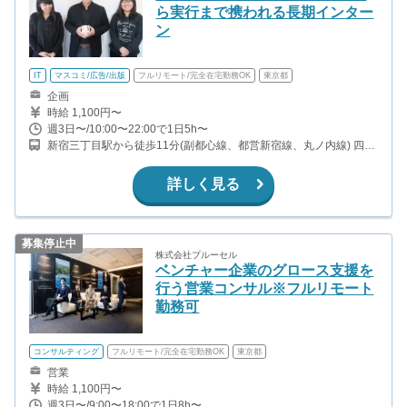
ら実行まで携われる長期インター
ン
IT
マスコミ/広告/出版
フルリモート/完全在宅勤務OK
東京都
企画
時給 1,100円〜
週3日〜/10:00〜22:00で1日5h〜
新宿三丁目駅から徒歩11分(副都心線、都営新宿線、丸ノ内線) 四谷
三丁目駅から徒歩8分(丸ノ内線) 新宿御苑前駅から徒歩8分(丸ノ内
線) 曙橋駅から徒歩11分(都営新宿線)
詳しく見る
募集停止中
株式会社プルーセル
ベンチャー企業のグロース支援を
行う営業コンサル※フルリモート
勤務可
コンサルティング
フルリモート/完全在宅勤務OK
東京都
営業
時給 1,100円〜
週3日〜/9:00〜18:00で1日8h〜