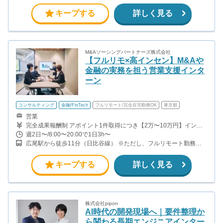
メトロ有楽町線） ※基本はフルリモートです。
キープする
詳しく見る
M&Aソーシングパートナーズ株式会社
【フルリモ×高インセン】M&Aや
金融の実務を担う営業支援インタ
ーン
コンサルティング
金融/FinTech
フルリモート/完全在宅勤務OK
東京都
営業
完全成果報酬制 アポイント1件取得につき【2万〜10万円】インセ
ンティブ アポ取得先企業の売上高に応じて変動します。 アポ獲得
週2日〜/8:00〜20:00で1日3h〜
実績に応じてインセンティブ率が高くなる報酬体系。 アポ獲得数に
広尾駅から徒歩11分（日比谷線） ※ただし、フルリモート勤務の
応じたランキング報酬など様々な制度があり、さらにインセンティ
ため出社なし
ブが発生する可能性があります。
キープする
詳しく見る
株式会社pipon
AI時代の開発現場へ｜要件整理か
ら関わる長期エンジニアインター