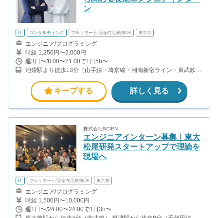
ン
IT
コンサルティング
フルリモート/完全在宅勤務OK
東京都
エンジニア/プログラミング
時給 1,250円〜2,000円
週3日〜/8:00〜21:00で1日5h〜
池袋駅より徒歩13分（山手線・埼京線・湘南新宿ライン・東武鉄道
・西武鉄道・東京メトロ）
キープする
詳しく見る
株式会社SCIEN
エンジニアインターン募集｜東大
松尾研発スタートアップで理論を
現場へ
IT
フルリモート/完全在宅勤務OK
東京都
エンジニア/プログラミング
時給 1,500円〜10,000円
週1日〜/24:00〜24:00で1日3h〜
東大前駅から徒歩4分（南北線） 根津駅から徒歩8分（千代田線）