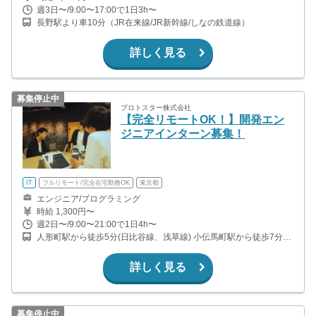
週3日〜/9:00〜17:00で1日3h〜
長野駅より車10分（JR在来線/JR新幹線/しなの鉄道線）
詳しく見る
募集停止中
プロトスター株式会社
【完全リモートOK！】開発エン
ジニアインターン募集！
IT
フルリモート/完全在宅勤務OK
東京都
エンジニア/プログラミング
時給 1,300円〜
週2日〜/9:00〜21:00で1日4h〜
人形町駅から徒歩5分(日比谷線、浅草線) 小伝馬町駅から徒歩7分
(日比谷線)
詳しく見る
募集停止中