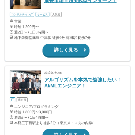
成長市場＝超実践型インターン！
コンサルティング
サービス
大阪府
営業
時給 1,200円〜
週2日〜 / 1日3時間〜
地下鉄御堂筋線 中津駅 徒歩6分 梅田駅 徒歩7分
詳しく見る
株式会社Ollo
アルゴリズムを本気で勉強したい！
AI/MLエンジニア！
IT
東京都
エンジニア/プログラミング
時給 1,800円〜3,000円
週3日〜 / 1日4時間〜
本郷三丁目駅より徒歩2分（東京メトロ丸の内線/都営地下鉄大江戸線）