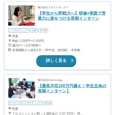
株式会社コネクトボックス
【学生から即戦力へ】研修×実践で営
業力に差をつける長期インターン
コンサルティング
人材
東京都
営業
時給 1,250円〜2,100円
週2日〜 / 1日7時間〜
水道橋駅から徒歩1分（JR中央、総武線） 水道橋駅から徒歩6分（都営三田線）
詳しく見る
株式会社Craft energy
【最高月収100万円越え！学生主体の
長期インターン】
サービス
コンサルティング
東京都
営業
フルコミッション制（１成約あたり10~25万） 時給換算で（2000円〜2500円）程度が目安となります。 月100万を稼ぐ学生多数在籍しています。 ■収入例 〇入社1か月目（早稲田大学2年生） 役職：アポインター 月間1契約×10万円＝10万円 ＋交通費 〇入社3か月目（明治大学2年生） 役職：アポインター 月間2契約×13万円＝26万円 ＋交通費 〇入社6か月目（慶應義塾大学3年生） 役職：アポインター 月間5契約×15万円＝75万円 ＋交通費 〇入社15か月目（東京大学3年生） 役職：クローザー 月間3契約×25万=75万円 ＋交通費 交通費支給あり