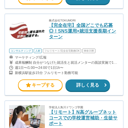
株式会社TOKUMORI
【完全在宅】全国どこでも応募
◎！SNS運用×就活支援長期イン
ターン
コンサルティング
人材
フルリモート/完全在宅勤務OK
神奈川県
マーケティング/広報
成果報酬制 自分がつなげた就活生と就活メンターの面談実施で1件
につき750円 就活生のエージェント利用で1件につき1250円 →一件
週1日〜/1:00〜24:00で1日1h〜
の成約につき2000円の報酬となります 【月収例】 ユニットリーダ
新横浜駅徒歩15分 フルリモート勤務可能
ー（週15時間×4週=60時間稼働）の場合 個人成果：30件×2000円
＝60000 ＋ ユニットリーダー報酬：ユニット成約数
60件×300円＝18000円 ＝78000円（時給換算：約1300円） ※ユ
キープする
詳しく見る
ニットリーダーとは インサイドセールスのメンバー4-5人ほどをま
とめるリーダー
学校法人角川ドワンゴ学園
【リモート】N高グループネット
コースでの学校運営補助・生徒サ
ポート