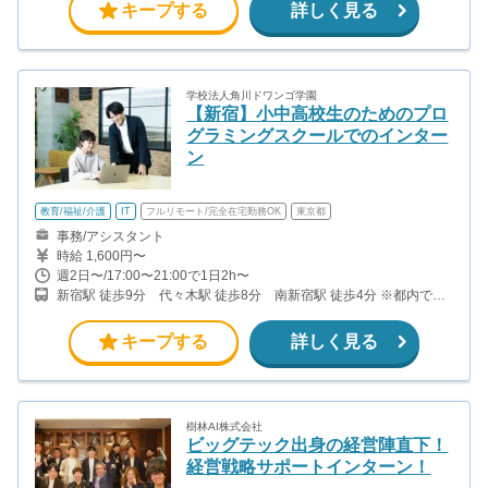
キープする
詳しく見る
学校法人角川ドワンゴ学園
【新宿】小中高校生のためのプロ
グラミングスクールでのインター
ン
教育/福祉/介護
IT
フルリモート/完全在宅勤務OK
東京都
事務/アシスタント
時給 1,600円〜
週2日〜/17:00〜21:00で1日2h〜
新宿駅 徒歩9分 代々木駅 徒歩8分 南新宿駅 徒歩4分 ※都内で
は、他にも秋葉原、蒲田、池袋にも教室がございます。
キープする
詳しく見る
樹林AI株式会社
ビッグテック出身の経営陣直下！
経営戦略サポートインターン！