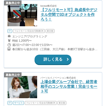
募集停止中
bestat株式会社
【フルリモート可】急成長中デジ
タル空間で3Dオブジェクトを作
ろう！
IT
フルリモート/完全在宅勤務OK
東京都
エンジニア/プログラミング
時給 1,200円〜
週2日〜/7:00〜22:00で1日5h〜
春日駅から徒歩10分（三田線、大江戸線） 本郷3丁目駅から徒歩14
分（丸ノ内線） 東大前駅から徒歩4分（南北線） 根津駅から徒歩10
分（千代田線）
詳しく見る
募集停止中
パーソルイノベーション株式会社
上場企業グループ会社で、経営者
相手のコンサル営業！完全リモー
ト可
IT
サービス
フルリモート/完全在宅勤務OK
東京都