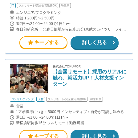
IT
フルリモート/完全在宅勤務OK
埼玉県
エンジニア/プログラミング
時給 1,200円〜2,500円
週2日〜/24:00〜24:00で1日2h〜
春日部研究所： 北春日部駅から徒歩13分(東武スカイツリーライン)
訪問先の川崎等は別途ご連絡。
キープする
詳しく見る
株式会社TOKUMORI
【全国リモート】採用のリアルに
触れ、就活力UP！人材支援イン
ターン
コンサルティング
人材
フルリモート/完全在宅勤務OK
神奈川県
営業
1アポ獲得につき：5000円 インセンティブ：自分が商談し決めるこ
とができたら、さらに受注金額の10%をバック 【月収例】 セール
週1日〜/1:00〜24:00で1日1h〜
スメンバーの場合（稼働時間：週15時間の架電×4週＝60時間） →
新横浜駅徒歩15分 フルリモート勤務可能
アポ20件獲得×5000円＝100000円＋商談決めたらインセンティブ
目安：2-3時間の架電で1本アポ獲得（時給換算すると約2000円）
キープする
詳しく見る