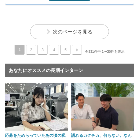
次のページを見る
1
2
3
4
5
全331件中 1〜30件を表示
あなたにオススメの長期インターン
応募をためらっていたあの頃の私
語れるガクチカ、何もない。なん