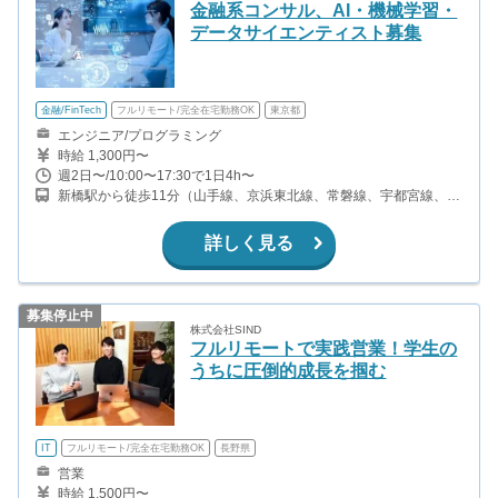
金融系コンサル、AI・機械学習・
データサイエンティスト募集
金融/FinTech
フルリモート/完全在宅勤務OK
東京都
エンジニア/プログラミング
時給 1,300円〜
週2日〜/10:00〜17:30で1日4h〜
新橋駅から徒歩11分（山手線、京浜東北線、常磐線、宇都宮線、ほ
か） 虎ノ門駅から徒歩1分（銀座線、日比谷線） 虎ノ門ヒルズ駅か
ら徒歩5分（日比谷線） 内幸町駅から徒歩7分（都営三田線）
詳しく見る
募集停止中
株式会社SIND
フルリモートで実践営業！学生の
うちに圧倒的成長を掴む
IT
フルリモート/完全在宅勤務OK
長野県
営業
時給 1,500円〜