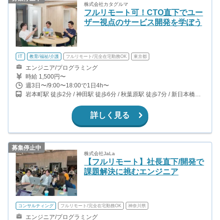
株式会社カタグルマ
フルリモート可！CTO直下でユー
ザー視点のサービス開発を学ぼう
IT
教育/福祉/介護
フルリモート/完全在宅勤務OK
東京都
エンジニア/プログラミング
時給 1,500円〜
週3日〜/9:00〜18:00で1日4h〜
岩本町駅 徒歩2分 / 神田駅 徒歩6分 / 秋葉原駅 徒歩7分 / 新日本橋駅
徒歩8分
詳しく見る
募集停止中
株式会社JaLa
【フルリモート】社長直下/開発で
課題解決に挑むエンジニア
コンサルティング
フルリモート/完全在宅勤務OK
神奈川県
エンジニア/プログラミング