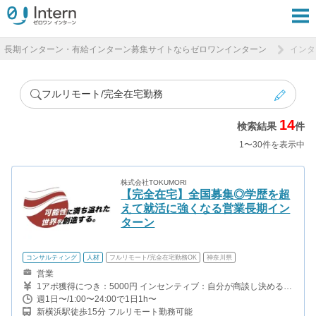
長期インターン・有給インターン募集サイトならゼロワンインターン
インタ
フルリモート/完全在宅勤務
14
検索結果
件
1〜30件を表示中
株式会社TOKUMORI
【完全在宅】全国募集◎学歴を超
えて就活に強くなる営業長期イン
ターン
コンサルティング
人材
フルリモート/完全在宅勤務OK
神奈川県
営業
1アポ獲得につき：5000円 インセンティブ：自分が商談し決めるこ
とができたら、さらに受注金額の10%をバック 【月収例】 セール
週1日〜/1:00〜24:00で1日1h〜
スメンバーの場合（稼働時間：週15時間の架電×4週＝60時間） →
新横浜駅徒歩15分 フルリモート勤務可能