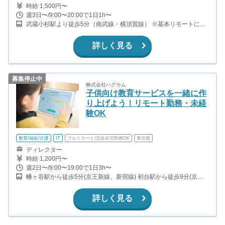
時給 1,500円〜
週3日〜/9:00〜20:00で1日1h〜
武蔵小杉駅より徒歩5分（南武線・横須賀線） ※基本リモートにつ
き、出社は発生しません
詳しく見る
募集停止中
株式会社ハグカム
子供向け教育サービスを一緒に作
り上げよう！リモート勤務・未経
験OK
教育/福祉/介護
IT
フルリモート/完全在宅勤務OK
東京都
ディレクター
時給 1,200円〜
週2日〜/9:00〜19:00で1日3h〜
幡ヶ谷駅から徒歩5分(京王新線、新宿線) 初台駅から徒歩9分(京王
新線、新宿線)
詳しく見る