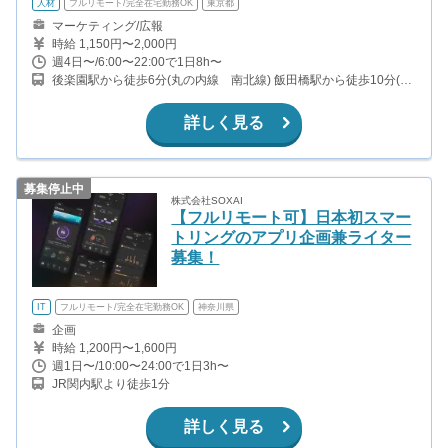
人材
フルリモート/完全在宅勤務OK
東京都
マーケティング/広報
時給 1,150円〜2,000円
週4日〜/6:00〜22:00で1日8h〜
後楽園駅から徒歩6分(丸の内線 南北線) 飯田橋駅から徒歩10分(東
西線 有楽町線 南北線)
詳しく見る
募集停止中
株式会社SOXAI
【フルリモート可】日本初スマー
トリングのアプリ企画兼ライター
募集！
IT
フルリモート/完全在宅勤務OK
神奈川県
企画
時給 1,200円〜1,600円
週1日〜/10:00〜24:00で1日3h〜
JR関内駅より徒歩1分
詳しく見る