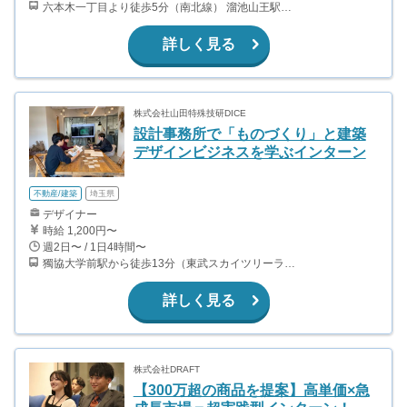
六本木一丁目より徒歩5分（南北線） 溜池山王駅より徒歩10分（銀座線） 六本木駅より徒歩12分（日比谷線）
詳しく見る
株式会社山田特殊技研DICE
設計事務所で「ものづくり」と建築
デザインビジネスを学ぶインターン
不動産/建築
埼玉県
デザイナー
時給 1,200円〜
週2日〜 / 1日4時間〜
獨協大学前駅から徒歩13分（東武スカイツリーライン、東武伊勢崎線、東武日光線、鬼怒川線）
詳しく見る
株式会社DRAFT
【300万超の商品を提案】高単価×急