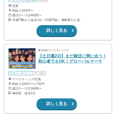
IT
マスコミ/広告/出版
東京都
営業
時給 1,500円〜
週2日〜 / 1日4時間〜
半蔵門駅から徒歩2分（半蔵門線） 麹町駅かた徒歩10分（有楽町線）
詳しく見る
株式会社アンビエントナビ
【土日週2◎】まだ就活に間に合う！
初心者でもOK！グローバルマーケ
IT
コンサルティング
大阪府
マーケティング/広報
時給 1,500円〜1,700円
週2日〜 / 1日5時間〜
梅田駅 徒歩5分
詳しく見る