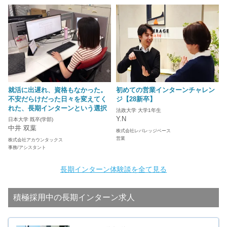
就活に出遅れ、資格もなかった。
初めての営業インターンチャレン
不安だらけだった日々を変えてく
ジ【28新卒】
れた、長期インターンという選択
法政大学 大学1年生
Y.N
日本大学 既卒(学部)
中井 双葉
株式会社レバレッジベース
営業
株式会社アカウンタックス
事務/アシスタント
長期インターン体験談を全て見る
積極採用中の長期インターン求人