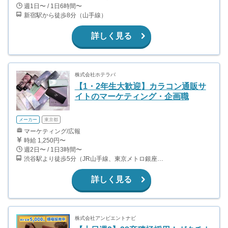
週1日〜 / 1日6時間〜
新宿駅から徒歩8分（山手線）
詳しく見る
株式会社ホテラバ
【1・2年生大歓迎】カラコン通販サ
イトのマーケティング・企画職
メーカー
東京都
マーケティング/広報
時給 1,250円〜
週2日〜 / 1日3時間〜
渋谷駅より徒歩5分（JR山手線、東京メトロ銀座・半蔵門・副都心線）
詳しく見る
株式会社アンビエントナビ