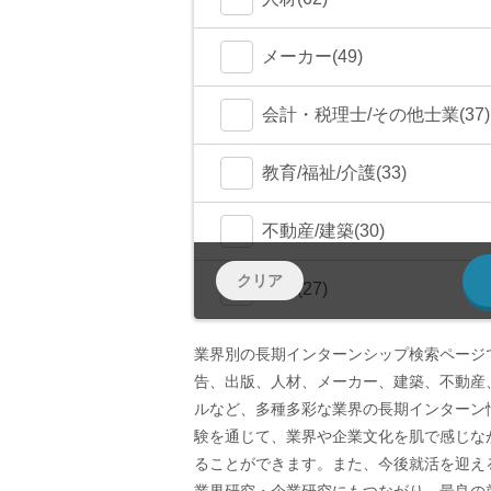
メーカー(49)
会計・税理士/その他士業(37)
教育/福祉/介護(33)
不動産/建築(30)
クリア
商社(27)
金融/FinTech(18)
業界別の長期インターンシップ検索ページ
告、出版、人材、メーカー、建築、不動産
官公庁・NPO・NGO(2)
ルなど、多種多彩な業界の長期インターン
験を通じて、業界や企業文化を肌で感じな
海外(2)
ることができます。また、今後就活を迎え