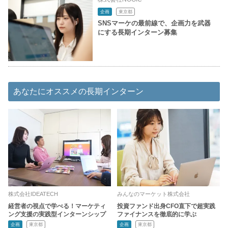
企画
東京都
SNSマーケの最前線で、企画力を武器
にする長期インターン募集
あなたにオススメの長期インターン
株式会社IDEATECH
みんなのマーケット株式会社
経営者の視点で学べる！マーケティ
投資ファンド出身CFO直下で超実践
ング支援の実践型インターンシップ
ファイナンスを徹底的に学ぶ
企画
東京都
企画
東京都