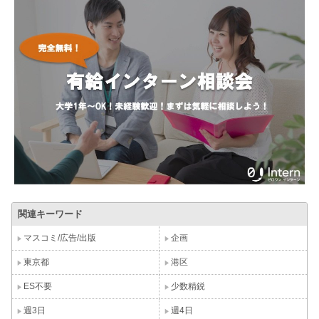
関連キーワード
マスコミ/広告/出版
企画
東京都
港区
ES不要
少数精鋭
週3日
週4日