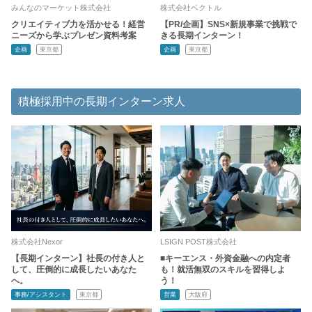
みんなのマーケット株式会社
株式会社ベクトル
クリエイティブ力を活かせる！経営
【PR/企画】SNS×新規事業で挑戦で
ニーズから学ぶプレゼン資料考案
きる長期インターン！
企画
東京都
企画
東京都
積極採用中の長期インターン求人
株式会社Nexor
LSIGN POST株式会社
【長期インターン】社長の付き人と
■キーエンス・外資金融への内定者
して、圧倒的に成長したいあなた
も！就活無双のスキルを習得しよ
へ。
う！
事務/アシスタント
東京都
営業
大阪府