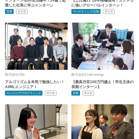
インターン生60名活躍中！24歳で起
【土日週2】28卒積極採用！ガクチカ
業した社長に学ぶインターン
に強いグローバルインターン！
営業
東京都
マーケティング/広報
東京都
株式会社Ollo
株式会社Craft energy
アルゴリズムを本気で勉強したい！
【最高月収100万円越え！学生主体の
AI/MLエンジニア！
長期インターン】
エンジニア/プログラミング
東京都
営業
東京都