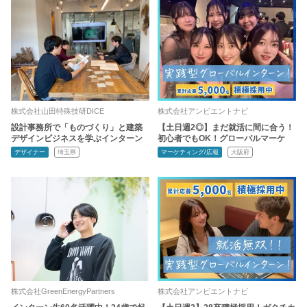
株式会社山田特殊技研DICE
株式会社アンビエントナビ
設計事務所で「ものづくり」と建築
【土日週2◎】まだ就活に間に合う！
デザインビジネスを学ぶインターン
初心者でもOK！グローバルマーケ
デザイナー
埼玉県
マーケティング/広報
大阪府
株式会社GreenEnergyPartners
株式会社アンビエントナビ