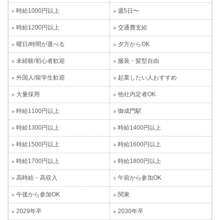
時給1000円以上
週5日〜
時給1200円以上
交通費支給
曜日/時間が選べる
夕方からOK
未経験/初心者歓迎
服装・髪型自由
外国人/留学生歓迎
起業したい人おすすめ
大量採用
他社内定者OK
時給1100円以上
御成門駅
時給1300円以上
時給1400円以上
時給1500円以上
時給1600円以上
時給1700円以上
時給1800円以上
高時給・高収入
午前から参加OK
午後から参加OK
関東
2029年卒
2030年卒