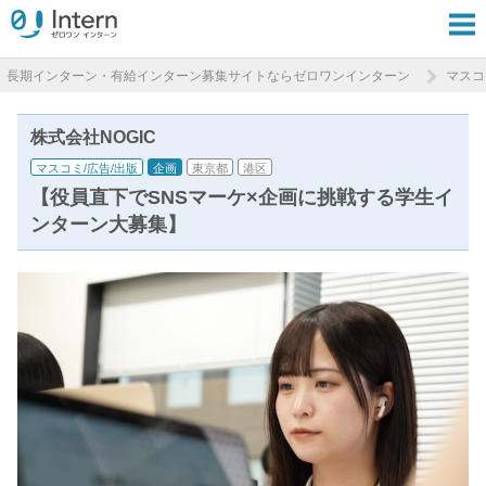
長期インターン・有給インターン募集サイトならゼロワンインターン
マスコ
株式会社NOGIC
マスコミ/広告/出版
企画
東京都
港区
【役員直下でSNSマーケ×企画に挑戦する学生イ
ンターン大募集】