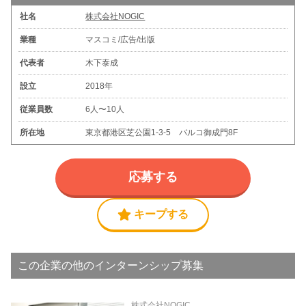
社名
株式会社NOGIC
業種
マスコミ/広告/出版
代表者
木下泰成
設立
2018年
従業員数
6人〜10人
所在地
東京都港区芝公園1-3-5 バルコ御成門8F
応募する
キープする
この企業の他のインターンシップ募集
株式会社NOGIC