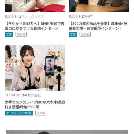
株式会社コネクトボックス
株式会社DRAFT
【学生から即戦力へ】研修×実践で営
【300万超の商品を提案】高単価×急
業力に差をつける長期インターン
成長市場＝超実践型インターン！
営業
東京都
営業
大阪府
ULTRA SOCIAL株式会社
大手コスメのライブMC＠六本木/美容
好き活躍/時給2500可
マーケティング/広報
東京都