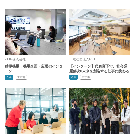
ZEIN株式会社
一般社団法人RCF
積極採用！採用企画・広報のインタ
【インターン】代表直下で、社会課
ーン
題解決×未来を創造する仕事に携わる
企画
東京都
企画
東京都