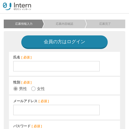
応募情報入力
応募内容確認
応募完了
会員の方はログイン
氏名
必須
性別
必須
男性
女性
メールアドレス
必須
パスワード
必須