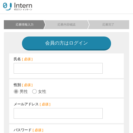
応募情報入力
応募内容確認
応募完了
会員の方はログイン
氏名
必須
性別
必須
男性
女性
メールアドレス
必須
パスワード
必須