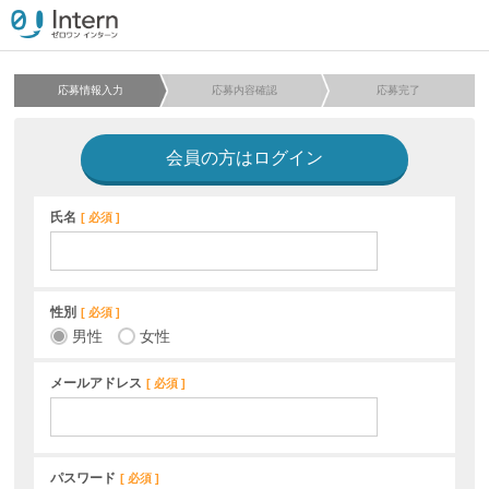
応募情報入力
応募内容確認
応募完了
会員の方はログイン
氏名
必須
性別
必須
男性
女性
メールアドレス
必須
パスワード
必須