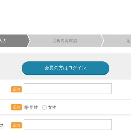
入力
応募内容確認
応
会員の方はログイン
必須
男性
女性
必須
ス
必須