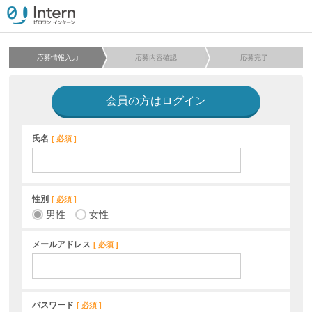
応募情報入力
応募内容確認
応募完了
会員の方はログイン
氏名
必須
性別
必須
男性
女性
メールアドレス
必須
パスワード
必須