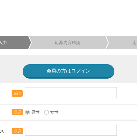
入力
応募内容確認
応
会員の方はログイン
必須
男性
女性
必須
ス
必須